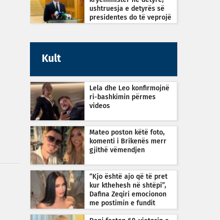
kryeministër në detyrë,
ushtruesja e detyrës së
presidentes do të veprojë
sipas Kushtetutës
Kult
Lela dhe Leo konfirmojnë
ri-bashkimin përmes
videos
Mateo poston këtë foto,
komenti i Brikenës merr
gjithë vëmendjen
“Kjo është ajo që të pret
kur kthehesh në shtëpi”,
Dafina Zeqiri emocionon
me postimin e fundit