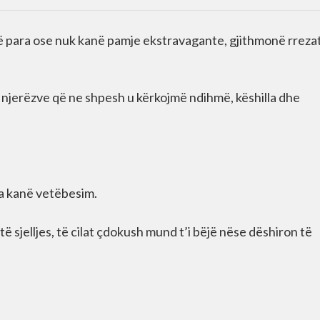
më para ose nuk kanë pamje ekstravagante, gjithmonë rreza
j i njerëzve që ne shpesh u kërkojmë ndihmë, këshilla dhe
a kanë vetëbesim.
të sjelljes, të cilat çdokush mund t’i bëjë nëse dëshiron të