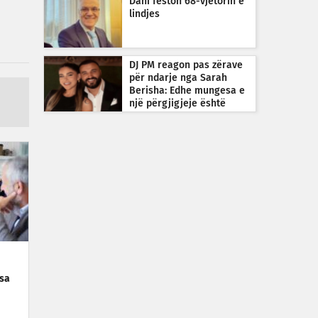
Dani feston 68-vjetorin e
lindjes
DJ PM reagon pas zërave
për ndarje nga Sarah
Berisha: Edhe mungesa e
një përgjigjeje është
përgjigje
esa