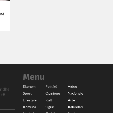
jnë
Menu
Ekonomi
Politikë
Video
ar dhe
Sport
Opinione
Nacionale
 të
Lifestyle
Kult
Arte
Komuna
Siguri
Kalendari