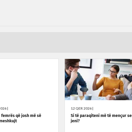
026 |
12 QER 2026 |
e femrës që josh më së
Si të paraqiteni më të mençur s
meshkujt
jeni?