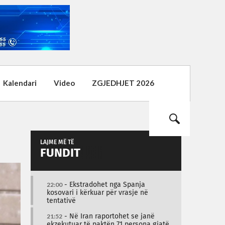
Kalendari
Video
ZGJEDHJET 2026
LAJME MË TË
FUNDIT
22:00
- Ekstradohet nga Spanja
kosovari i kërkuar për vrasje në
tentativë
21:52
- Në Iran raportohet se janë
ekzekutuar të paktën 71 persona gjatë