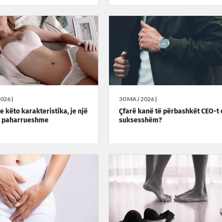
026 |
30 MAJ 2026 |
e këto karakteristika, je një
Çfarë kanë të përbashkët CEO-t 
e paharrueshme
suksesshëm?