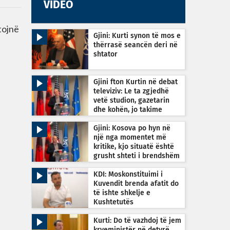
VIDEO
tojnë
Gjini: Kurti synon të mos e
thërrasë seancën deri në
shtator
Gjini fton Kurtin në debat
televiziv: Le ta zgjedhë
vetë studion, gazetarin
dhe kohën, jo takime
private
Gjini: Kosova po hyn në
një nga momentet më
kritike, kjo situatë është
grusht shteti i brendshëm
KDI: Moskonstituimi i
Kuvendit brenda afatit do
të ishte shkelje e
Kushtetutës
Kurti: Do të vazhdoj të jem