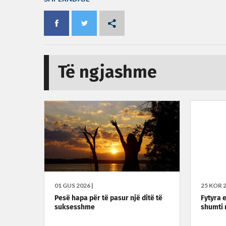
Të ngjashme
01 GUS 2026 |
25 KOR 2
Pesë hapa për të pasur një ditë të
Fytyra 
suksesshme
shumti 