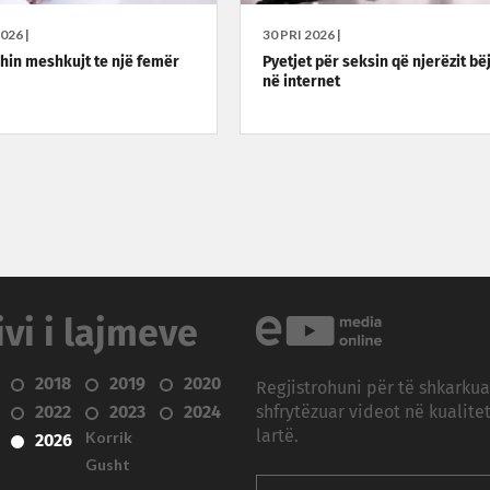
026 |
30 PRI 2026 |
hin meshkujt te një femër
Pyetjet për seksin që njerëzit bë
në internet
ivi i lajmeve
2018
2019
2020
Regjistrohuni për të shkarku
2022
2023
2024
shfrytëzuar videot në kualitet
Korrik
lartë.
2026
Gusht