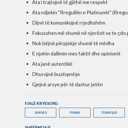
Ata i trajtojnë të gjithë me respekt
Ata ndjekin “Rregullën e Platinumit” (Rregu
Dijnë të komunikojnë rrjedhshëm
Fokusohen më shumë në njerëzit se te çdo g
Nuk bëjnë përpjekje shumë të mëdha
E njohin dallimin mes faktit dhe opinionit
Ata janë autentikë
Dhurojnë buzëqeshje
Gjejnë arsye për të dashur jetën
FJALË KRYESORE:
SUKSES
FEMRA
TERHEQJE
SHPËRNDAJE