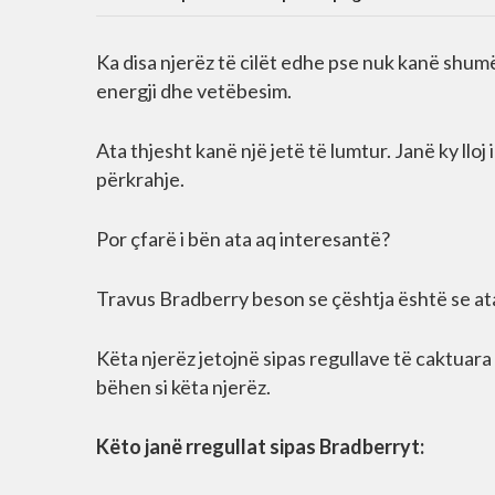
Ka disa njerëz të cilët edhe pse nuk kanë shu
energji dhe vetëbesim.
Ata thjesht kanë një jetë të lumtur. Janë ky llo
përkrahje.
Por çfarë i bën ata aq interesantë?
Travus Bradberry beson se çështja është se at
Këta njerëz jetojnë sipas regullave të caktuara 
bëhen si këta njerëz.
Këto janë rregullat sipas Bradberryt: