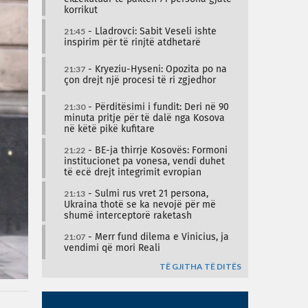
korrikut
21:45
- Lladrovci: Sabit Veseli ishte
inspirim për të rinjtë atdhetarë
21:37
- Kryeziu-Hyseni: Opozita po na
çon drejt një procesi të ri zgjedhor
21:30
- Përditësimi i fundit: Deri në 90
minuta pritje për të dalë nga Kosova
në këtë pikë kufitare
21:22
- BE-ja thirrje Kosovës: Formoni
institucionet pa vonesa, vendi duhet
të ecë drejt integrimit evropian
21:13
- Sulmi rus vret 21 persona,
Ukraina thotë se ka nevojë për më
shumë interceptorë raketash
21:07
- Merr fund dilema e Vinicius, ja
vendimi që mori Reali
TË GJITHA TË DITËS