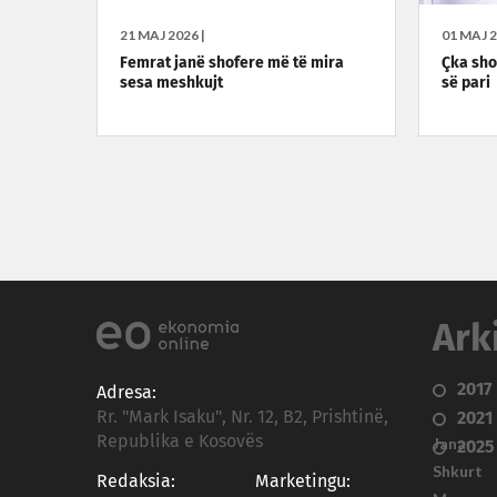
21 MAJ 2026 |
01 MAJ 2
Femrat janë shofere më të mira
Çka sho
sesa meshkujt
së pari
Ark
2017
Adresa:
Rr. "Mark Isaku", Nr. 12, B2, Prishtinë,
2021
Republika e Kosovës
Janar
2025
Shkurt
Redaksia:
Marketingu: