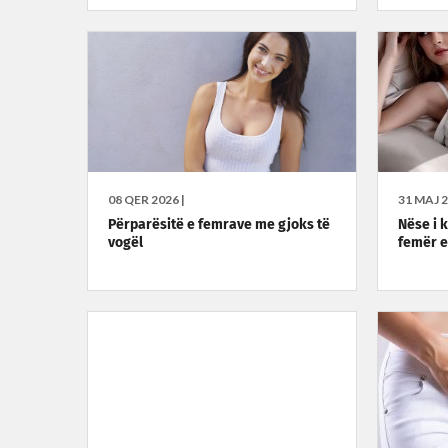
08 QER 2026 |
31 MAJ 2
Përparësitë e femrave me gjoks të
Nëse i k
vogël
femër 