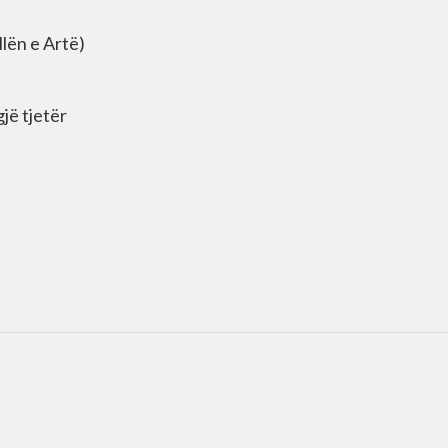
llën e Artë)
jë tjetër