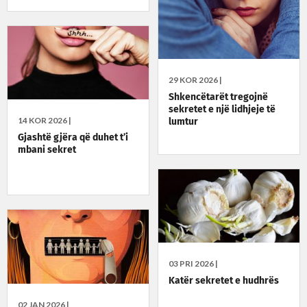
29 KOR 2026 |
Shkencëtarët tregojnë
sekretet e një lidhjeje të
14 KOR 2026 |
lumtur
Gjashtë gjëra që duhet t’i
mbani sekret
03 PRI 2026 |
Katër sekretet e hudhrës
02 JAN 2026 |