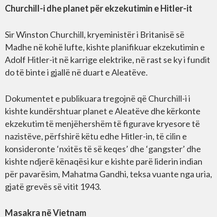
Churchill-i dhe planet për ekzekutimin e Hitler-it
Sir Winston Churchill, kryeministër i Britanisë së
Madhe në kohë lufte, kishte planifikuar ekzekutimin e
Adolf Hitler-it në karrige elektrike, në rast se ky i fundit
do të binte i gjallë në duart e Aleatëve.
Dokumentet e publikuara tregojnë që Churchill-i i
kishte kundërshtuar planet e Aleatëve dhe kërkonte
ekzekutim të menjëhershëm të figurave kryesore të
nazistëve, përfshirë këtu edhe Hitler-in, të cilin e
konsideronte ‘nxitës të së keqes’ dhe ‘gangster’ dhe
kishte ndjerë kënaqësi kur e kishte parë liderin indian
për pavarësim, Mahatma Gandhi, teksa vuante nga uria,
gjatë grevës së vitit 1943.
Masakra në Vietnam