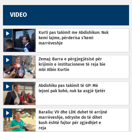
VIDEO
Kurti pas takimit me Abdixhikun: Nuk
kemi lajme, përderisa s’kemi
marrëveshje
Zemaj: Barra e përgjegjësisë për
krijimin e institucioneve të reja bie
mbi Albin Kurtin
Abdixhiku pas takimit të GP: Më
lejoni pak kohë, nuk ka asgjë tjetër
Baraliu: VV dhe LDK duhet të arrijnë
marrëveshje, ndryshe do të dihet
kush është fajtor për zgjedhjet e
reja