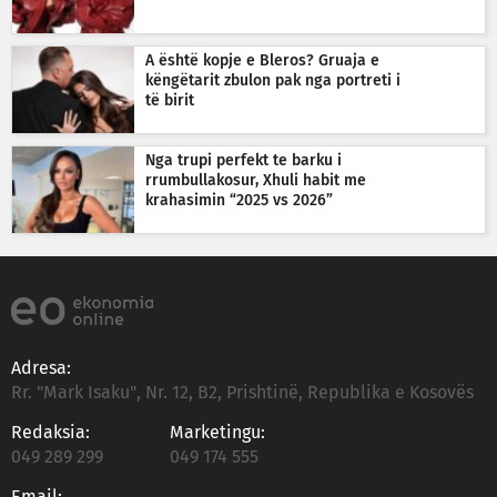
A është kopje e Bleros? Gruaja e
këngëtarit zbulon pak nga portreti i
të birit
Nga trupi perfekt te barku i
rrumbullakosur, Xhuli habit me
krahasimin “2025 vs 2026”
Adresa:
Rr. "Mark Isaku", Nr. 12, B2, Prishtinë, Republika e Kosovës
Redaksia:
Marketingu:
049 289 299
049 174 555