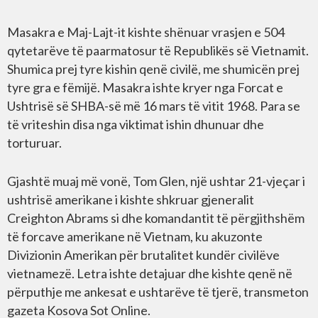
Masakra e Maj-Lajt-it kishte shënuar vrasjen e 504
qytetarëve të paarmatosur të Republikës së Vietnamit.
Shumica prej tyre kishin qenë civilë, me shumicën prej
tyre gra e fëmijë. Masakra ishte kryer nga Forcat e
Ushtrisë së SHBA-së më 16 mars të vitit 1968. Para se
të vriteshin disa nga viktimat ishin dhunuar dhe
torturuar.
Gjashtë muaj më vonë, Tom Glen, një ushtar 21-vjeçar i
ushtrisë amerikane i kishte shkruar gjeneralit
Creighton Abrams si dhe komandantit të përgjithshëm
të forcave amerikane në Vietnam, ku akuzonte
Divizionin Amerikan për brutalitet kundër civilëve
vietnamezë. Letra ishte detajuar dhe kishte qenë në
përputhje me ankesat e ushtarëve të tjerë, transmeton
gazeta Kosova Sot Online.