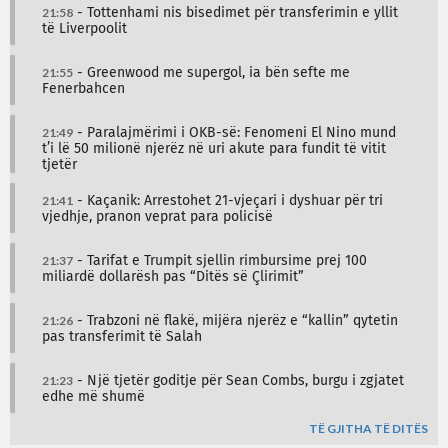
21:58
- Tottenhami nis bisedimet për transferimin e yllit
të Liverpoolit
21:55
- Greenwood me supergol, ia bën sefte me
Fenerbahcen
21:49
- Paralajmërimi i OKB-së: Fenomeni El Nino mund
t’i lë 50 milionë njerëz në uri akute para fundit të vitit
tjetër
21:41
- Kaçanik: Arrestohet 21-vjeçari i dyshuar për tri
vjedhje, pranon veprat para policisë
21:37
- Tarifat e Trumpit sjellin rimbursime prej 100
miliardë dollarësh pas “Ditës së Çlirimit”
21:26
- Trabzoni në flakë, mijëra njerëz e “kallin” qytetin
pas transferimit të Salah
21:23
- Një tjetër goditje për Sean Combs, burgu i zgjatet
edhe më shumë
TË GJITHA TË DITËS