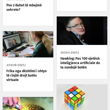
Pse s’duhet të mbajmë
sekrete?
30 DHJ 2025 |
Hawking: Pas 100 vjetësh
inteligjenca artificiale do
23 KOR 2025 |
ta sundojë botën
Frika nga dështimi i shtyn
të rinjtë drejt botës
virtuale