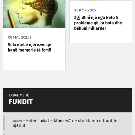
23 KOR 2025 |
Zgjidhni një nga këto 5
probleme që ka bota dhe
bëhuni miliarder
08 MAJ 2025 |
Sekretet e njerëzve që
kanë memorie të fortë
LAJME MË TË
FUNDIT
00:25
- Katër “pikat e kthesës” në strukturën e trurit të
njeriut