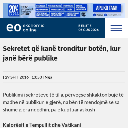
E ENJTE
06 GUS 2026
Sekretet që kanë tronditur botën, kur
janë bërë publike
| 29 SHT 2016 | 13:50 |
Nga
Publikimi i sekreteve të tilla, përveçse shkakton bujë të
madhe në publikun e gjerë, na bën të mendojmë se sa
shumë gjëra ndodhin, pa e kuptuar askush
Kalorësit e Tempullit dhe Vatikani