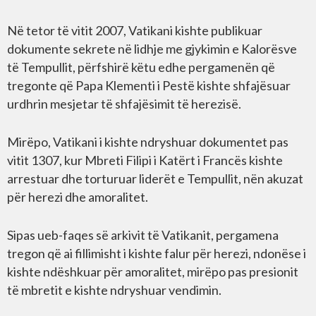
Në tetor të vitit 2007, Vatikani kishte publikuar
dokumente sekrete në lidhje me gjykimin e Kalorësve
të Tempullit, përfshirë këtu edhe pergamenën që
tregonte që Papa Klementi i Pestë kishte shfajësuar
urdhrin mesjetar të shfajësimit të herezisë.
Mirëpo, Vatikani i kishte ndryshuar dokumentet pas
vitit 1307, kur Mbreti Filipi i Katërt i Francës kishte
arrestuar dhe torturuar liderët e Tempullit, nën akuzat
për herezi dhe amoralitet.
Sipas ueb-faqes së arkivit të Vatikanit, pergamena
tregon që ai fillimisht i kishte falur për herezi, ndonëse i
kishte ndëshkuar për amoralitet, mirëpo pas presionit
të mbretit e kishte ndryshuar vendimin.