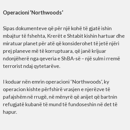
Operacioni ‘Northwoods’
Sipas dokumenteve që për një kohë të gjatë ishin
mbajtur të fshehta, Krerët e Shtabit kishin hartuar dhe
miratuar planet për atë që konsiderohet të jetë njëri
prej planeve më të korruptuara, që janë krijuar
ndonjëherë nga qeveria e ShBA-së – një sulm i rremë
terrorist ndaj qytetarëve.
I koduar nën emrin operacioni ‘Northwoods’, ky
operacion kishte përfshirë vrasjen e njerëzve të
pafajshëm në rrugë, në mënyrë që anijet që bartnin
refugjatë kubanë të mund të fundoseshin në det të
hapur.