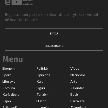
Regjistrohuni për të shkarkuar dhe shfrytëzuar videot
në kualitet të lartë.
KYÇU
REGJISTROHU
Menu
Ekonomi
Politikë
Video
Sport
Opinione
Nacionale
Lifestyle
Kult
Arte
Komuna
Siguri
Kalendari
Kuriozitete
Turizëm
Botë
Rajon
Histori
Barcaleta
Psikologji
Intervista
Teknologji