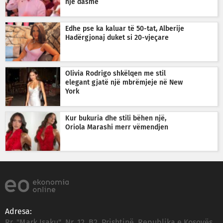
një dasmë
Edhe pse ka kaluar të 50-tat, Alberije
Hadërgjonaj duket si 20-vjeçare
Olivia Rodrigo shkëlqen me stil
elegant gjatë një mbrëmjeje në New
York
Kur bukuria dhe stili bëhen një,
Oriola Marashi merr vëmendjen
Adresa:
Rr. "Mark Isaku", Nr. 12, B2, Prishtinë, Republika e Kosovës