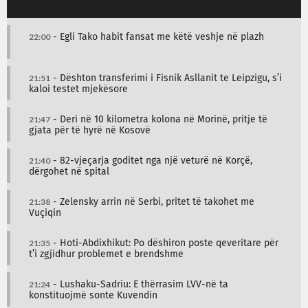
22:00
- Egli Tako habit fansat me këtë veshje në plazh
21:51
- Dështon transferimi i Fisnik Asllanit te Leipzigu, s’i
kaloi testet mjekësore
21:47
- Deri në 10 kilometra kolona në Morinë, pritje të
gjata për të hyrë në Kosovë
21:40
- 82-vjeçarja goditet nga një veturë në Korçë,
dërgohet në spital
21:38
- Zelensky arrin në Serbi, pritet të takohet me
Vuçiqin
21:35
- Hoti-Abdixhikut: Po dëshiron poste qeveritare për
t’i zgjidhur problemet e brendshme
21:24
- Lushaku-Sadriu: E thërrasim LVV-në ta
konstituojmë sonte Kuvendin