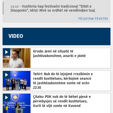
21:13
- Vushtrria hap festivalin tradicional “Ditët e
Diasporës”, Idrizi: Mirë se erdhët në vendlindjen tuaj
TË GJITHA TË DITËS
VIDEO
Gruda: Jemi në situatë të
jashtëzakonshme, anarki e plotë
Tahiri: Nuk do të lejojmë rrezikimin e
rendit kushtetues, kërkojmë seancë
të jashtëzakonshme sonte në orën
22:30
Çitaku: PDK nuk do të bëhet pjesë e
përmbysjes së rendit kushtetues,
Kurti të vijë sonte në Kuvend