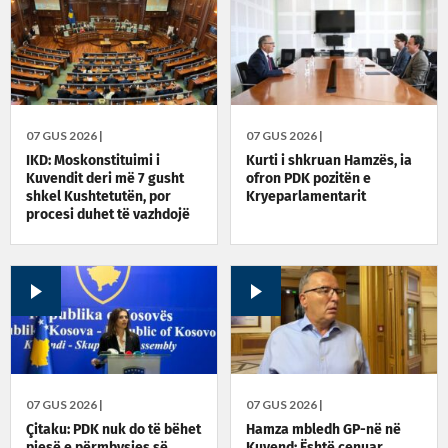
07 GUS 2026 |
07 GUS 2026 |
IKD: Moskonstituimi i
Kurti i shkruan Hamzës, ia
Kuvendit deri më 7 gusht
ofron PDK pozitën e
shkel Kushtetutën, por
Kryeparlamentarit
procesi duhet të vazhdojë
07 GUS 2026 |
07 GUS 2026 |
Çitaku: PDK nuk do të bëhet
Hamza mbledh GP-në në
pjesë e përmbysjes së
Kuvend: Është cenuar