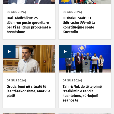
07 GUS 2026 |
07 GUS 2026 |
Hoti-Abdixhikut: Po
Lushaku-Sadriu: E
dëshiron poste qeveritare
thërrasim LVV-në ta
për t’i zgjidhur problemet e
konstituojmë sonte
brendshme
Kuvendin
07 GUS 2026 |
07 GUS 2026 |
Gruda: Jemi në situatë të
Tahiri: Nuk do të lejojmë
jashtëzakonshme, anarki e
rrezikimin e rendit
plotë
kushtetues, kërkojmë
seancë të
jashtëzakonshme sonte në
orën 22:30