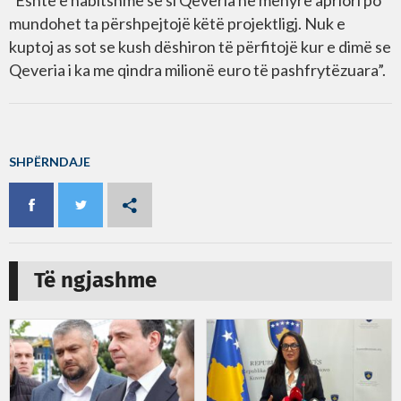
“Është e habitshme se si Qeveria në mënyrë apriori po
mundohet ta përshpejtojë këtë projektligj. Nuk e
kuptoj as sot se kush dëshiron të përfitojë kur e dimë se
Qeveria i ka me qindra milionë euro të pashfrytëzuara”.
SHPËRNDAJE
Të ngjashme