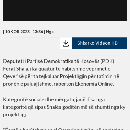
| 10 KOR 2023 | 13:36 |
Nga
Shkarko Videon HD
Deputeti i Partisë Demokratike të Kosovës (PDK)
Ferat Shala, i ka quajtur të habitshme veprimet e
Qeverisë për ta tejkaluar Projektligjin për tatimin në
pronën e paluajtshme, raporton Ekonomia Online.
Kategoritë sociale dhe mërgata, janë disa nga
kategoritë që sipas Shalës goditën më së shumti nga ky
projektligj.