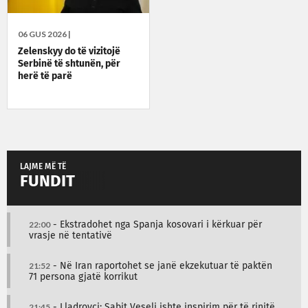
06 GUS 2026 |
Zelenskyy do të vizitojë
Serbinë të shtunën, për
herë të parë
LAJME MË TË
FUNDIT
22:00
- Ekstradohet nga Spanja kosovari i kërkuar për
vrasje në tentativë
21:52
- Në Iran raportohet se janë ekzekutuar të paktën
71 persona gjatë korrikut
21:45
- Lladrovci: Sabit Veseli ishte inspirim për të rinjtë