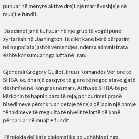
punuar në mënyrë aktive drejt një marrëveshjeje në
muajt e fundit.
Bisedimet janë kufizuar në një grup të vogël pune
zyrtarësh në Uashington, të cilët kanë bërë përparim
në negociata jashtë vëmendjes, ndërsa administrata
është konsumuar nga lufta në Iran.
Gjenerali Gregory Guillot, kreu i Komandës Veriore të
SHBA-së, dha një pasqyrë të gjerë të negociatave gjatë
dëshmisë në Kongres në mars. Ai tha se SHBA-të po
kërkonin të hapnin baza të reja, por burimet pranë
bisedimeve përshkruan detaje të reja që japin një pamje
të takimeve të rregullta të nivelit të lartë që kanë
përparuar në muajt e fundit.
Përpjekja delikate diplomatike po udhëhiqet nga