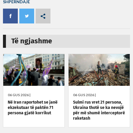
SHPËRNDAJE
Të ngjashme
06 GUS 2026 |
06 GUS 2026 |
Në Iran raportohet se janë
Sulmi rus vret 21 persona,
ekzekutuar të paktën 71
Ukraina thotë se ka nevojë
persona gjatë korrikut
për më shumë interceptorë
raketash