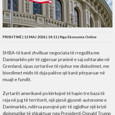
PRISHTINË | 12 MAJ 2026 | 14:11 |
Nga Ekonomia Online
SHBA-të kanë zhvilluar negociata të rregullta me
Danimarkën për të zgjeruar praninë e saj ushtarake në
Grenland, sipas zyrtarëve të njohur me diskutimet, me
bisedimet midis të dyja palëve që kanë përparuar në
muajt e fundit.
Zyrtarët amerikanë po kërkojnë të hapin tre baza të
reja në jug të territorit, një pjesë gjysmë-autonome e
Danimarkës, ndërsa punojnë për të zgjidhur një krizë
diplomatike të shkaktuar nga Presidenti Donald Trump