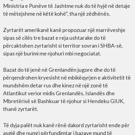
Ministria e Punëve të Jashtme nuk do të hyjë në detaje
të mëtejshme në këtë kohë”, tha një zëdhënës.
Zyrtarët amerikanë kanë propozuar një marrëveshje
sipas së cilës tre bazat e reja ushtarake do të
përcaktohen zyrtarisht si territor sovran i SHBA-së,
sipas një burimi me njohuri mbi negociatat.
Bazat do të jenë në Grenlandën jugore dhe do të
përqendrohen kryesisht në mbikëqyrjen e aktivitetit të
mundshëm detar rus dhe kinez në një zonë të
Atlantikut verior midis Grenlandës, Islandës dhe
Mbretërisë së Bashkuar të njohur si Hendeku GIUK,
thanë zyrtarët.
Të dyja palët nuk kanë rënë dakord zyrtarisht ende për
asgjë dhe numri përfundimtar i bazave mund të