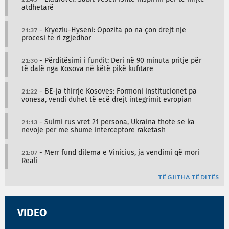
atdhetarë
21:37
- Kryeziu-Hyseni: Opozita po na çon drejt një
procesi të ri zgjedhor
21:30
- Përditësimi i fundit: Deri në 90 minuta pritje për
të dalë nga Kosova në këtë pikë kufitare
21:22
- BE-ja thirrje Kosovës: Formoni institucionet pa
vonesa, vendi duhet të ecë drejt integrimit evropian
21:13
- Sulmi rus vret 21 persona, Ukraina thotë se ka
nevojë për më shumë interceptorë raketash
21:07
- Merr fund dilema e Vinicius, ja vendimi që mori
Reali
TË GJITHA TË DITËS
VIDEO