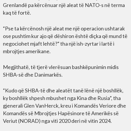
Grenlandë pa kërcënuar një aleat të NATO-s në terma
kaq të fortë.
“Pse ta kërcënosh një aleat me një operacion ushtarak
ose pushtim kur ajo që dëshiron është diçka që mund të
negociohet mjaft lehtë?” tha një ish-zyrtar i lartë i
mbrojtjes amerikane.
Megjithatë, të tjerë vlerësuan bashkëpunimin midis
SHBA-së dhe Danimarkës.
“Kudo që SHBA-të dhe aleatët tanë lënë një boshllëk,
ky boshllëk shpesh mbushet nga Kina dhe Rusia”, tha
gjenerali Glen VanHerck, kreu i Komandës Veriore dhe
Komandës së Mbrojtjes Hapësinore të Amerikës së
Veriut (NORAD) nga viti 2020 deri në vitin 2024.