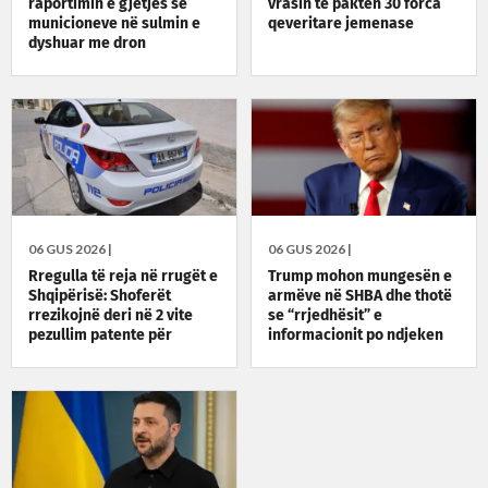
raportimin e gjetjes së
vrasin të paktën 30 forca
municioneve në sulmin e
qeveritare jemenase
dyshuar me dron
06 GUS 2026 |
06 GUS 2026 |
Rregulla të reja në rrugët e
Trump mohon mungesën e
Shqipërisë: Shoferët
armëve në SHBA dhe thotë
rrezikojnë deri në 2 vite
se “rrjedhësit” e
pezullim patente për
informacionit po ndjeken
alkoolin