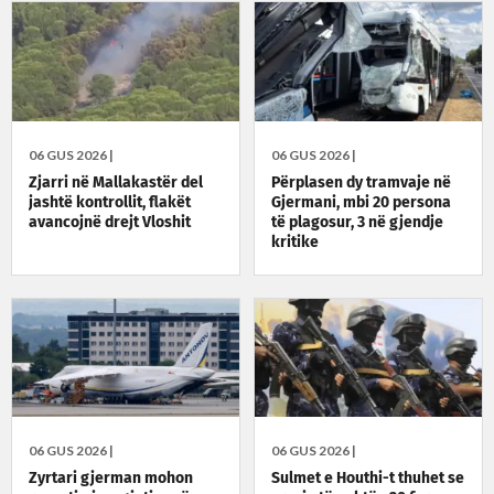
06 GUS 2026 |
06 GUS 2026 |
Zjarri në Mallakastër del
Përplasen dy tramvaje në
jashtë kontrollit, flakët
Gjermani, mbi 20 persona
avancojnë drejt Vloshit
të plagosur, 3 në gjendje
kritike
06 GUS 2026 |
06 GUS 2026 |
Zyrtari gjerman mohon
Sulmet e Houthi-t thuhet se