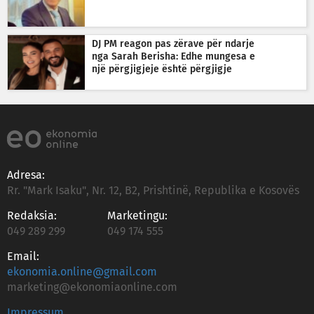
DJ PM reagon pas zërave për ndarje
nga Sarah Berisha: Edhe mungesa e
një përgjigjeje është përgjigje
Adresa:
Rr. "Mark Isaku", Nr. 12, B2, Prishtinë, Republika e Kosovës
Redaksia:
Marketingu:
049 289 299
049 174 555
Email:
ekonomia.online@gmail.com
marketing@ekonomiaonline.com
Impressum