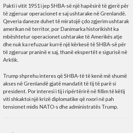
Pakti i vitit 1951 i jep SHBA-së një hapësirë ​​të gjerë për
të zgjeruar operacionet e saj ushtarake në Grenlandë.
Qeveria daneze duhet të miratojë çdo zgjerim ushtarak
amerikan në territor, por Danimarka historikisht ka
mbështetur operacionet ushtarake të Amerikës atje
dhe nuk ka refuzuar kurrë një kërkesë të SHBA-së për
të zgjeruar praninë e saj, thanë ekspertët e sigurisë në
Arktik.
Trump shprehu interes që SHBA-të të kenë më shumë
akses në Grenlandë gjatë mandatit të tij të parë si
president. Por interesi i tij i ripërtërirë në fillim të këtij
viti shkaktoi një krizë diplomatike që nxori në pah
tensionet midis NATO-s dhe administratës Trump.