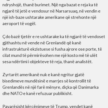
ndryshojë, thanë burimet. Një nga bazat e reja ka të
ngjarë të jetë e vendosur në Narsarsuaq, në vendin e
një ish-baze ushtarake amerikane që strehonte një
aeroport të vogël.
Çdo bazë tjetër e re ushtarake ka të ngjarë të vendoset
gjithashtu në vende në Grenlandë që kanë
infrastrukturë ekzistuese si fusha ajrore ose porte, të
cilat mund të përmirësohen me një kosto më të ulët
sesa ndërtimi i objekteve të reja, thanë analistët.
Zyrtarët amerikanë nuk e kanë ngritur gjatë
bisedimeve mundësinë e marrjes së kontrollit të
Grenlandës në një farë mënyre, diçka që Danimarka
dhe NATO e kanë refuzuar publikisht.
Pavarësisht kërcënimeve të Trump, vendet kanë