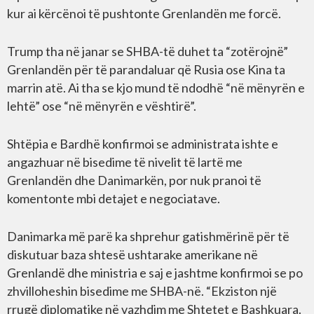
kur ai kërcënoi të pushtonte Grenlandën me forcë.
Trump tha në janar se SHBA-të duhet ta “zotërojnë”
Grenlandën për të parandaluar që Rusia ose Kina ta
marrin atë. Ai tha se kjo mund të ndodhë “në mënyrën e
lehtë” ose “në mënyrën e vështirë”.
Shtëpia e Bardhë konfirmoi se administrata ishte e
angazhuar në bisedime të nivelit të lartë me
Grenlandën dhe Danimarkën, por nuk pranoi të
komentonte mbi detajet e negociatave.
Danimarka më parë ka shprehur gatishmërinë për të
diskutuar baza shtesë ushtarake amerikane në
Grenlandë dhe ministria e saj e jashtme konfirmoi se po
zhvilloheshin bisedime me SHBA-në. “Ekziston një
rrugë diplomatike në vazhdim me Shtetet e Bashkuara.