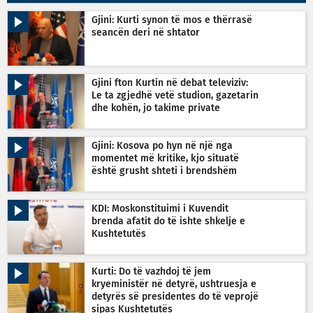
Gjini: Kurti synon të mos e thërrasë
seancën deri në shtator
Gjini fton Kurtin në debat televiziv:
Le ta zgjedhë vetë studion, gazetarin
dhe kohën, jo takime private
Gjini: Kosova po hyn në një nga
momentet më kritike, kjo situatë
është grusht shteti i brendshëm
KDI: Moskonstituimi i Kuvendit
brenda afatit do të ishte shkelje e
Kushtetutës
Kurti: Do të vazhdoj të jem
kryeministër në detyrë, ushtruesja e
detyrës së presidentes do të veprojë
sipas Kushtetutës