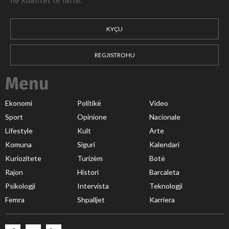
në kualitet të lartë.
KYÇU
REGJISTROHU
Menu
Ekonomi
Politikë
Video
Sport
Opinione
Nacionale
Lifestyle
Kult
Arte
Komuna
Siguri
Kalendari
Kuriozitete
Turizëm
Botë
Rajon
Histori
Barcaleta
Psikologji
Intervista
Teknologji
Femra
Shpalljet
Karriera