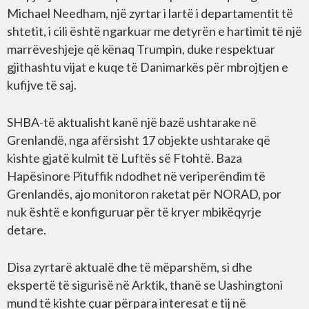
Michael Needham, një zyrtar i lartë i departamentit të
shtetit, i cili është ngarkuar me detyrën e hartimit të një
marrëveshjeje që kënaq Trumpin, duke respektuar
gjithashtu vijat e kuqe të Danimarkës për mbrojtjen e
kufijve të saj.
SHBA-të aktualisht kanë një bazë ushtarake në
Grenlandë, nga afërsisht 17 objekte ushtarake që
kishte gjatë kulmit të Luftës së Ftohtë. Baza
Hapësinore Pituffik ndodhet në veriperëndim të
Grenlandës, ajo monitoron raketat për NORAD, por
nuk është e konfiguruar për të kryer mbikëqyrje
detare.
Disa zyrtarë aktualë dhe të mëparshëm, si dhe
ekspertë të sigurisë në Arktik, thanë se Uashingtoni
mund të kishte çuar përpara interesat e tij në