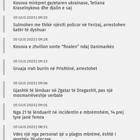
Kosova mirëpret gazetaren ukrainase, Tetiana
Kraselnykova dhe djalin e saj
05 GUS 2023 | 09:35
Sulmohen me thikë njësiti policor në Ferizaj, arrestohen
katër të dyshuar
05 GUS 2023 | 09:28
Kosova e zhvillon sonte “finalen” ndaj Danimarkës
05 GUS 2023 | 09:15
Gruaja rrah burrin në Prishtinë, arrestohet
05 GUS 2023 | 09:06
Gjashtë të lënduar në Zgatar të Dragashit, pas një
mosmarrëveshje verbale
05 GUS 2023 | 09:01
Nga 21 të lënduarit në incidentin e mbrëmshëm, 14 prej
tyre janë femra
05 GUS 2023 | 08:51
Vdes një nga personat që u plagos mbrëmë, është i
moshës 39-vjeçare