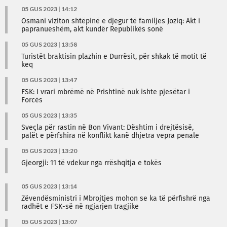
05 GUS 2023 | 14:12
Osmani viziton shtëpinë e djegur të familjes Joziq: Akt i
papranueshëm, akt kundër Republikës sonë
05 GUS 2023 | 13:58
Turistët braktisin plazhin e Durrësit, për shkak të motit të
keq
05 GUS 2023 | 13:47
FSK: I vrari mbrëmë në Prishtinë nuk ishte pjesëtar i
Forcës
05 GUS 2023 | 13:35
Sveçla për rastin në Bon Vivant: Dështim i drejtësisë,
palët e përfshira në konflikt kanë dhjetra vepra penale
05 GUS 2023 | 13:20
Gjeorgji: 11 të vdekur nga rrëshqitja e tokës
05 GUS 2023 | 13:14
Zëvendësministri i Mbrojtjes mohon se ka të përfishrë nga
radhët e FSK-së në ngjarjen tragjike
05 GUS 2023 | 13:07