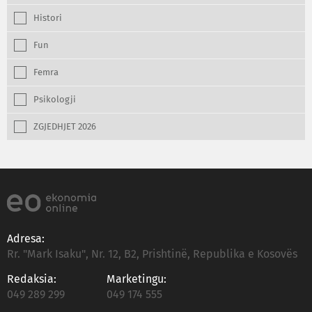
Histori
Fun
Femra
Psikologji
ZGJEDHJET 2026
Adresa:
Rr. "Mark Isaku", Nr. 12, B2, Prishtinë, Republika e Kosovës
Redaksia:
Marketingu:
049 289 299
049 174 555