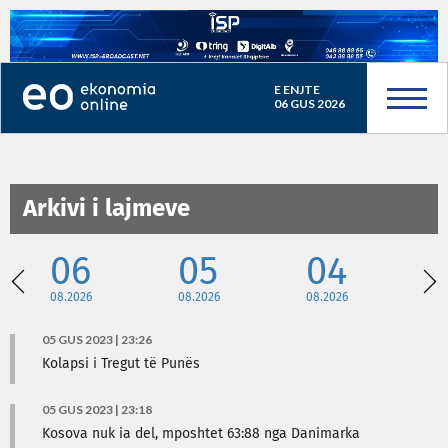
E ENJTE
06 GUS 2026
Arkivi i lajmeve
06
05
04
08.2026
08.2026
08.2026
08
05 GUS 2023 | 23:26
Kolapsi i Tregut të Punës
05 GUS 2023 | 23:18
Kosova nuk ia del, mposhtet 63:88 nga Danimarka