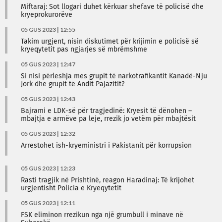
Miftaraj: Sot llogari duhet kërkuar shefave të policisë dhe
kryeprokurorëve
05 GUS 2023 | 12:55
Takim urgjent, nisin diskutimet për krijimin e policisë së
kryeqytetit pas ngjarjes së mbrëmshme
05 GUS 2023 | 12:47
Si nisi përleshja mes grupit të narkotrafikantit Kanadë-Nju
Jork dhe grupit të Andit Pajazitit?
05 GUS 2023 | 12:43
Bajrami e LDK-së për tragjedinë: Kryesit të dënohen –
mbajtja e armëve pa leje, rrezik jo vetëm për mbajtësit
05 GUS 2023 | 12:32
Arrestohet ish-kryeministri i Pakistanit për korrupsion
05 GUS 2023 | 12:23
Rasti tragjik në Prishtinë, reagon Haradinaj: Të krijohet
urgjentisht Policia e Kryeqytetit
05 GUS 2023 | 12:11
FSK eliminon rrezikun nga njē grumbull i minave në