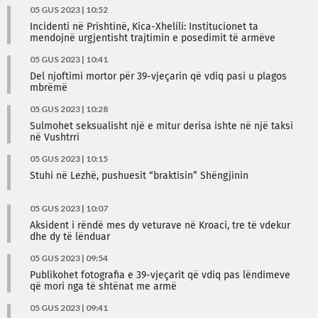
05 GUS 2023 | 10:52
Incidenti në Prishtinë, Kica-Xhelili: Institucionet ta
mendojnë urgjentisht trajtimin e posedimit të armëve
05 GUS 2023 | 10:41
Del njoftimi mortor për 39-vjeçarin që vdiq pasi u plagos
mbrëmë
05 GUS 2023 | 10:28
Sulmohet seksualisht një e mitur derisa ishte në një taksi
në Vushtrri
05 GUS 2023 | 10:15
Stuhi në Lezhë, pushuesit “braktisin” Shëngjinin
05 GUS 2023 | 10:07
Aksident i rëndë mes dy veturave në Kroaci, tre të vdekur
dhe dy të lënduar
05 GUS 2023 | 09:54
Publikohet fotografia e 39-vjeçarit që vdiq pas lëndimeve
që mori nga të shtënat me armë
05 GUS 2023 | 09:41