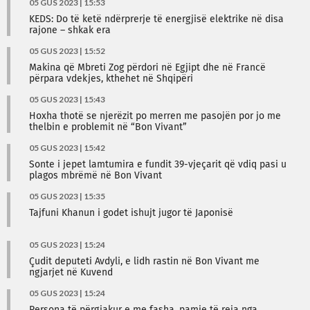
05 GUS 2023 | 15:53
KEDS: Do të ketë ndërprerje të energjisë elektrike në disa
rajone – shkak era
05 GUS 2023 | 15:52
Makina që Mbreti Zog përdori në Egjipt dhe në Francë
përpara vdekjes, kthehet në Shqipëri
05 GUS 2023 | 15:43
Hoxha thotë se njerëzit po merren me pasojën por jo me
thelbin e problemit në “Bon Vivant”
05 GUS 2023 | 15:42
Sonte i jepet lamtumira e fundit 39-vjeçarit që vdiq pasi u
plagos mbrëmë në Bon Vivant
05 GUS 2023 | 15:35
Tajfuni Khanun i godet ishujt jugor të Japonisë
05 GUS 2023 | 15:24
Çudit deputeti Avdyli, e lidh rastin në Bon Vivant me
ngjarjet në Kuvend
05 GUS 2023 | 15:24