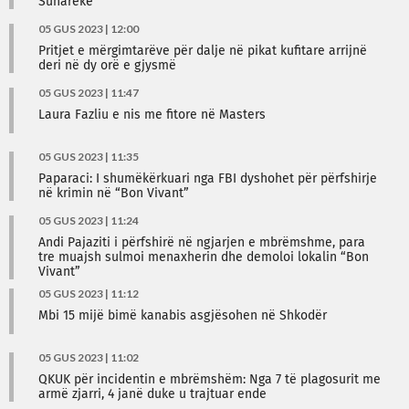
Suharekë
05 GUS 2023 | 12:00
Pritjet e mërgimtarëve për dalje në pikat kufitare arrijnë
deri në dy orë e gjysmë
05 GUS 2023 | 11:47
Laura Fazliu e nis me fitore në Masters
05 GUS 2023 | 11:35
Paparaci: I shumëkërkuari nga FBI dyshohet për përfshirje
në krimin në “Bon Vivant”
05 GUS 2023 | 11:24
Andi Pajaziti i përfshirë në ngjarjen e mbrëmshme, para
tre muajsh sulmoi menaxherin dhe demoloi lokalin “Bon
Vivant”
05 GUS 2023 | 11:12
Mbi 15 mijë bimë kanabis asgjësohen në Shkodër
05 GUS 2023 | 11:02
QKUK për incidentin e mbrëmshëm: Nga 7 të plagosurit me
armë zjarri, 4 janë duke u trajtuar ende