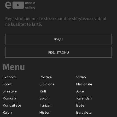
Regjistrohuni për të shkarkuar dhe shfrytëzuar videot
në kualitet të lartë.
KYÇU
REGJISTROHU
Menu
Ekonomi
Politikë
Video
Sport
Opinione
Nacionale
Lifestyle
Kult
Arte
Komuna
Siguri
Kalendari
Kuriozitete
Turizëm
Botë
Rajon
Histori
Barcaleta