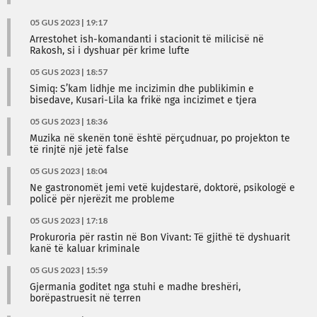
05 GUS 2023 | 19:17
Arrestohet ish-komandanti i stacionit të milicisë në
Rakosh, si i dyshuar për krime lufte
05 GUS 2023 | 18:57
Simiq: S’kam lidhje me incizimin dhe publikimin e
bisedave, Kusari-Lila ka frikë nga incizimet e tjera
05 GUS 2023 | 18:36
Muzika në skenën tonë është përçudnuar, po projekton te
të rinjtë një jetë false
05 GUS 2023 | 18:04
Ne gastronomët jemi vetë kujdestarë, doktorë, psikologë e
policë për njerëzit me probleme
05 GUS 2023 | 17:18
Prokuroria për rastin në Bon Vivant: Të gjithë të dyshuarit
kanë të kaluar kriminale
05 GUS 2023 | 15:59
Gjermania goditet nga stuhi e madhe breshëri,
borëpastruesit në terren