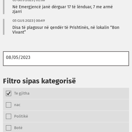
Në Emergjencë janë dërguar 17 të lënduar, 7 me armë
zjarri
05 GUS 2023 | 00:49
Disa të plagosur në qendër të Prishtinës, në lokalin “Bon
Vivant”
Filtro sipas kategorisë
Te gjitha
nac
Politikë
Botë