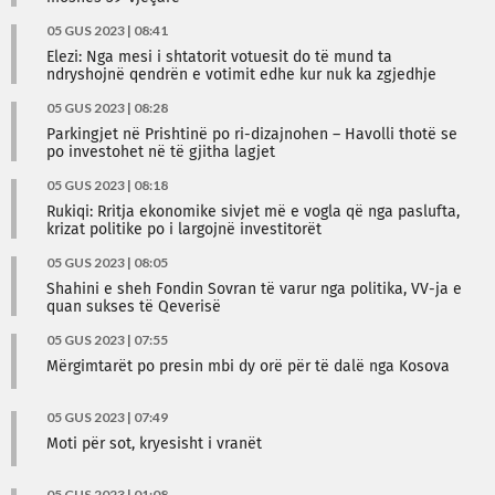
05 GUS 2023 | 08:41
Elezi: Nga mesi i shtatorit votuesit do të mund ta
ndryshojnë qendrën e votimit edhe kur nuk ka zgjedhje
05 GUS 2023 | 08:28
Parkingjet në Prishtinë po ri-dizajnohen – Havolli thotë se
po investohet në të gjitha lagjet
05 GUS 2023 | 08:18
Rukiqi: Rritja ekonomike sivjet më e vogla që nga paslufta,
krizat politike po i largojnë investitorët
05 GUS 2023 | 08:05
Shahini e sheh Fondin Sovran të varur nga politika, VV-ja e
quan sukses të Qeverisë
05 GUS 2023 | 07:55
Mërgimtarët po presin mbi dy orë për të dalë nga Kosova
05 GUS 2023 | 07:49
Moti për sot, kryesisht i vranët
05 GUS 2023 | 01:08