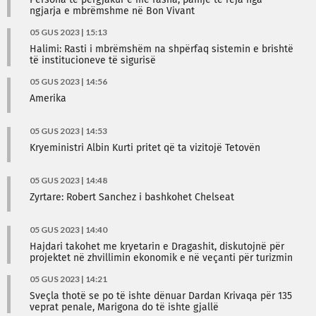
Persona të përgjakur e me fasha, pamje të reja nga
ngjarja e mbrëmshme në Bon Vivant
05 GUS 2023 | 15:13
Halimi: Rasti i mbrëmshëm na shpërfaq sistemin e brishtë
të institucioneve të sigurisë
05 GUS 2023 | 14:56
Amerika
05 GUS 2023 | 14:53
Kryeministri Albin Kurti pritet që ta vizitojë Tetovën
05 GUS 2023 | 14:48
Zyrtare: Robert Sanchez i bashkohet Chelseat
05 GUS 2023 | 14:40
Hajdari takohet me kryetarin e Dragashit, diskutojnë për
projektet në zhvillimin ekonomik e në veçanti për turizmin
05 GUS 2023 | 14:21
Sveçla thotë se po të ishte dënuar Dardan Krivaqa për 135
veprat penale, Marigona do të ishte gjallë