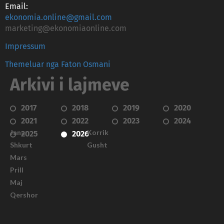
Email:
ekonomia.online@gmail.com
marketing@ekonomiaonline.com
Impressum
Themeluar nga Faton Osmani
Arkivi i lajmeve
2017
2018
2019
2020
2021
2022
2023
2024
Janar
Korrik
2025
2026
Shkurt
Gusht
Mars
Prill
Maj
Qershor