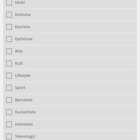
Globi
Komuna
Karriera
Opinione
Arte
Kult
Lifestyle
Sport
Barcaleta
Kuriozitete
Intervista
Teknologji