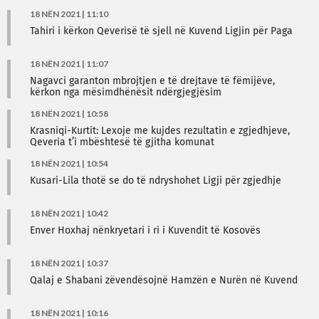
18 NËN 2021 | 11:10
Tahiri i kërkon Qeverisë të sjell në Kuvend Ligjin për Paga
18 NËN 2021 | 11:07
Nagavci garanton mbrojtjen e të drejtave të fëmijëve,
kërkon nga mësimdhënësit ndërgjegjësim
18 NËN 2021 | 10:58
Krasniqi-Kurtit: Lexoje me kujdes rezultatin e zgjedhjeve,
Qeveria t’i mbështesë të gjitha komunat
18 NËN 2021 | 10:54
Kusari-Lila thotë se do të ndryshohet Ligji për zgjedhje
18 NËN 2021 | 10:42
Enver Hoxhaj nënkryetari i ri i Kuvendit të Kosovës
18 NËN 2021 | 10:37
Qalaj e Shabani zëvendësojnë Hamzën e Nurën në Kuvend
18 NËN 2021 | 10:16