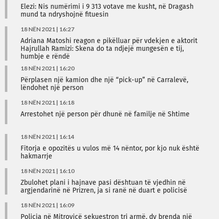
Elezi: Nis numërimi i 9 313 votave me kusht, në Dragash
mund ta ndryshojnë fituesin
18 NËN 2021 | 16:27
Adriana Matoshi reagon e pikëlluar për vdekjen e aktorit
Hajrullah Ramizi: Skena do ta ndjejë mungesën e tij,
humbje e rëndë
18 NËN 2021 | 16:20
Përplasen një kamion dhe një “pick-up” në Carralevë,
lëndohet një person
18 NËN 2021 | 16:18
Arrestohet një person për dhunë në familje në Shtime
18 NËN 2021 | 16:14
Fitorja e opozitës u vulos më 14 nëntor, por kjo nuk është
hakmarrje
18 NËN 2021 | 16:10
Zbulohet plani i hajnave pasi dështuan të vjedhin në
argjendarinë në Prizren, ja si ranë në duart e policisë
18 NËN 2021 | 16:09
Policia në Mitrovicë sekuestron tri armë, dy brenda një