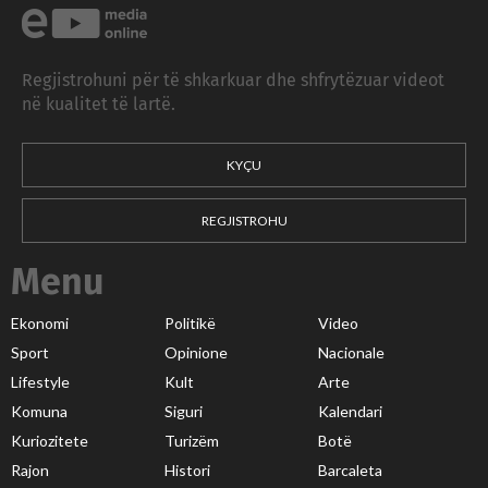
Regjistrohuni për të shkarkuar dhe shfrytëzuar videot
në kualitet të lartë.
KYÇU
REGJISTROHU
Menu
Ekonomi
Politikë
Video
Sport
Opinione
Nacionale
Lifestyle
Kult
Arte
Komuna
Siguri
Kalendari
Kuriozitete
Turizëm
Botë
Rajon
Histori
Barcaleta