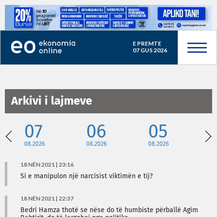
E PREMTE
07 GUS 2026
Arkivi i lajmeve
07
06
05
08.2026
08.2026
08.2026
08
18 NËN 2021 | 23:16
Si e manipulon një narcisist viktimën e tij?
18 NËN 2021 | 22:37
Bedri Hamza thotë se nëse do të humbiste përballë Agim