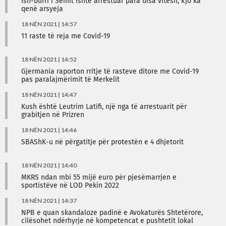
Ish-burri i Semit ishte arrestuar para disa vitesh, kjo ka
qenë arsyeja
18 NËN 2021 | 14:57
11 raste të reja me Covid-19
18 NËN 2021 | 14:52
Gjermania raporton rritje të rasteve ditore me Covid-19
pas paralajmërimit të Merkelit
18 NËN 2021 | 14:47
Kush është Leutrim Latifi, një nga të arrestuarit për
grabitjen në Prizren
18 NËN 2021 | 14:46
SBAShK-u në përgatitje për protestën e 4 dhjetorit
18 NËN 2021 | 14:40
MKRS ndan mbi 55 mijë euro për pjesëmarrjen e
sportistëve në LOD Pekin 2022
18 NËN 2021 | 14:37
NPB e quan skandaloze padinë e Avokaturës Shtetërore,
cilësohet ndërhyrje në kompetencat e pushtetit lokal