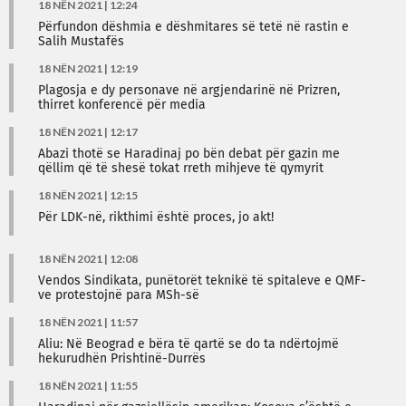
18 NËN 2021 | 12:24
Përfundon dëshmia e dëshmitares së tetë në rastin e
Salih Mustafës
18 NËN 2021 | 12:19
Plagosja e dy personave në argjendarinë në Prizren,
thirret konferencë për media
18 NËN 2021 | 12:17
Abazi thotë se Haradinaj po bën debat për gazin me
qëllim që të shesë tokat rreth mihjeve të qymyrit
18 NËN 2021 | 12:15
Për LDK-në, rikthimi është proces, jo akt!
18 NËN 2021 | 12:08
Vendos Sindikata, punëtorët teknikë të spitaleve e QMF-
ve protestojnë para MSh-së
18 NËN 2021 | 11:57
Aliu: Në Beograd e bëra të qartë se do ta ndërtojmë
hekurudhën Prishtinë-Durrës
18 NËN 2021 | 11:55