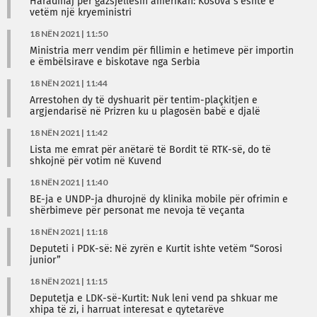
Haradinaj për gazsjellësin amerikan: Kosova s’është e
vetëm një kryeministri
18 NËN 2021 | 11:50
Ministria merr vendim për fillimin e hetimeve për importin
e ëmbëlsirave e biskotave nga Serbia
18 NËN 2021 | 11:44
Arrestohen dy të dyshuarit për tentim-plaçkitjen e
argjendarisë në Prizren ku u plagosën babë e djalë
18 NËN 2021 | 11:42
Lista me emrat për anëtarë të Bordit të RTK-së, do të
shkojnë për votim në Kuvend
18 NËN 2021 | 11:40
BE-ja e UNDP-ja dhurojnë dy klinika mobile për ofrimin e
shërbimeve për personat me nevoja të veçanta
18 NËN 2021 | 11:18
Deputeti i PDK-së: Në zyrën e Kurtit ishte vetëm “Sorosi
junior”
18 NËN 2021 | 11:15
Deputetja e LDK-së-Kurtit: Nuk leni vend pa shkuar me
xhipa të zi, i harruat interesat e qytetarëve