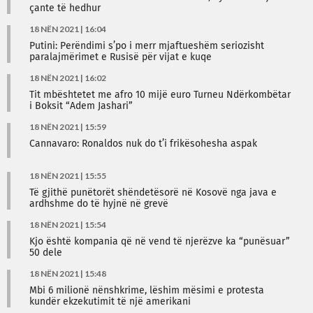
çante të hedhur
18 NËN 2021 | 16:04
Putini: Perëndimi s’po i merr mjaftueshëm seriozisht
paralajmërimet e Rusisë për vijat e kuqe
18 NËN 2021 | 16:02
Tit mbështetet me afro 10 mijë euro Turneu Ndërkombëtar
i Boksit “Adem Jashari”
18 NËN 2021 | 15:59
Cannavaro: Ronaldos nuk do t’i frikësohesha aspak
18 NËN 2021 | 15:55
Të gjithë punëtorët shëndetësorë në Kosovë nga java e
ardhshme do të hyjnë në grevë
18 NËN 2021 | 15:54
Kjo është kompania që në vend të njerëzve ka “punësuar”
50 dele
18 NËN 2021 | 15:48
Mbi 6 milionë nënshkrime, lëshim mësimi e protesta
kundër ekzekutimit të një amerikani