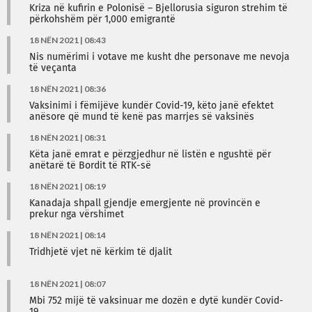
Kriza në kufirin e Polonisë – Bjellorusia siguron strehim të
përkohshëm për 1,000 emigrantë
18 NËN 2021 | 08:43
Nis numërimi i votave me kusht dhe personave me nevoja
të veçanta
18 NËN 2021 | 08:36
Vaksinimi i fëmijëve kundër Covid-19, këto janë efektet
anësore që mund të kenë pas marrjes së vaksinës
18 NËN 2021 | 08:31
Këta janë emrat e përzgjedhur në listën e ngushtë për
anëtarë të Bordit të RTK-së
18 NËN 2021 | 08:19
Kanadaja shpall gjendje emergjente në provincën e
prekur nga vërshimet
18 NËN 2021 | 08:14
Tridhjetë vjet në kërkim të djalit
18 NËN 2021 | 08:07
Mbi 752 mijë të vaksinuar me dozën e dytë kundër Covid-