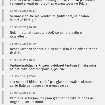
Postimi i të dashurës në Instagram, të cilit “ia pa sherrin”
i shumëkërkuari për grabitjen e armatosur në Prizren
18 NËN 2021 | 18:23
Gerrard vjen me një vendim të çuditshëm, ua ndalon
lojtarëve këtë gjë
18 NËN 2021 | 18:20
Nuk miratohet rezoluta e AAK-së për projektin e
gazsjellësit
18 NËN 2021 | 18:09
Nesër vazhdon seanca e Kuvendit, këto janë pikat e rendit
të ditës
18 NËN 2021 | 18:04
Tentim-grabitja në Prizren, qytetarët tentuan t’i frikësojnë
hajnat duke bërtitur “policia, policia”
18 NËN 2021 | 17:45
Tha se do t’i bëhet “çarja” pas gjashtë muajsh, Rizvanolli
asnjë fjalë për pagesën e rrymës në veri
18 NËN 2021 | 17:41
Pamje se si furgoni me para grabitet në pikë të ditës në
rrugën Gjilan-Prishtinë