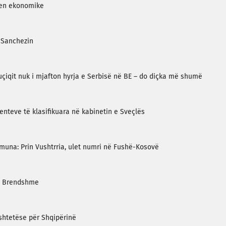
jen ekonomike
 Sanchezin
çiqit nuk i mjafton hyrja e Serbisë në BE – do diçka më shumë
nteve të klasifikuara në kabinetin e Sveçlës
omuna: Prin Vushtrria, ulet numri në Fushë-Kosovë
 e Brendshme
shtetëse për Shqipërinë