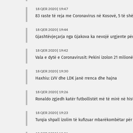
18 QER 2020 | 19:47
83 raste të reja me Coronavirus në Kosovë, 5 të sh
18 QER 2020 | 19:44
Gjashtëvjeçarja nga Gjakova ka nevojë urgjente për
18 QER 2020 | 19:42
Vala e dytë e Coronavirusit: Pekini izolon 21 milion
18 QER 2020 | 19:30
Haxhiu: LVV dhe LDK janë rrenca dhe hajna
18 QER 2020 | 19:26
Ronaldo zgjedh katër futbollistët më të mirë në his
18 QER 2020 | 19:23
Turqia shpall izolim të kufizuar mbarëkombëtar pë