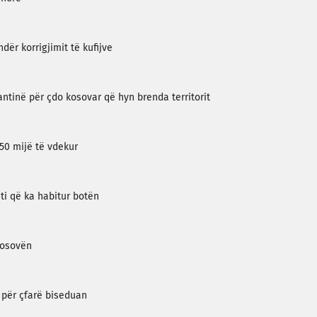
ndër korrigjimit të kufijve
rantinë për çdo kosovar që hyn brenda territorit
450 mijë të vdekur
eti që ka habitur botën
Kosovën
 për çfarë biseduan