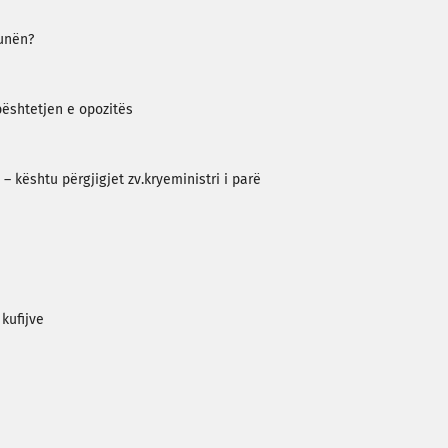
tunën?
ështetjen e opozitës
kështu përgjigjet zv.kryeministri i parë
kufijve