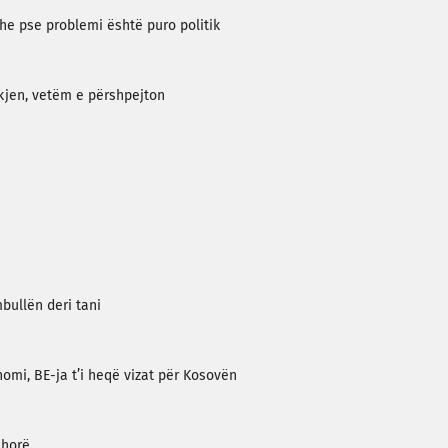
dhe pse problemi është puro politik
kjen, vetëm e përshpejton
bullën deri tani
omi, BE-ja t’i heqë vizat për Kosovën
shorë