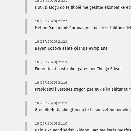
18 QER 2020 | 21:31
Hoti: Dialogu do të fillojë me çështje ekonomike e
18 QER 2020 | 21:27
Hetem Ramadani: Coronavirusi nuk e shkakton vde
18 QER 2020 | 21:23
Beyer: Kosova është çështje evropiane
18 QER 2020 | 21:19
Fiorentina i bashkohet garës për Thiago Silvan
18 QER 2020 | 21:18
Presidenti i Veronës tregon pse nuk e ka shitur Kum
18 QER 2020 | 21:12
Grenell: Në Uashington do të flasim vetëm për ekon
18 QER 2020 | 21:10
Bale s’ka vend sërish, Zidane luan me katër mesfu