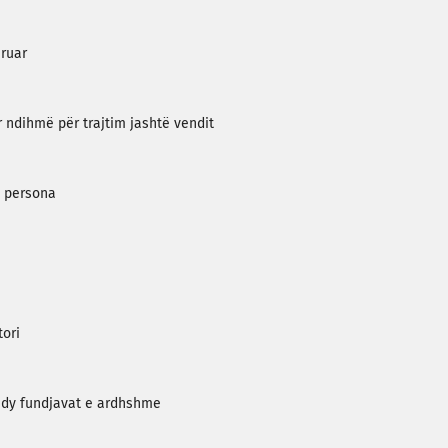
ëruar
 ndihmë për trajtim jashtë vendit
ë persona
tori
r dy fundjavat e ardhshme