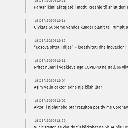
18 QER 2020 | 19:21
Parashikimi afatgjatë i motit: Rreshje të shiut deri 
18 QER 2020 | 19:16
Gjykata Supreme vendos kundër planit të Trumpit p
18 QER 2020 | 19:15
“Kosova shtet i dijes” – kreativiteti dhe inovacioni
18 QER 2020 | 19:11
Rritet numri i vdekjeve nga COVID-19 në Itali, 66 vik
18 QER 2020 | 19:04
Agim Veliu cakton edhe një këshilltar
18 QER 2020 | 19:02
Aktori i njohur shqiptar rezulton pozitiv me Coronav
18 QER 2020 | 18:59
Vucic tregon se çka do t’u kërkohet në ShBA për K