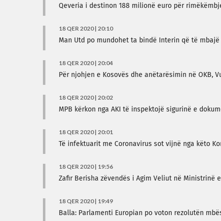
Qeveria i destinon 188 milionë euro për rimëkëmb
18 QER 2020 | 20:10
Man Utd po mundohet ta bindë Interin që të mbajë
18 QER 2020 | 20:04
Për njohjen e Kosovës dhe anëtarësimin në OKB, Vu
18 QER 2020 | 20:02
MPB kërkon nga AKI të inspektojë sigurinë e dokume
18 QER 2020 | 20:01
Të infektuarit me Coronavirus sot vijnë nga këto K
18 QER 2020 | 19:56
Zafir Berisha zëvendës i Agim Veliut në Ministrinë
18 QER 2020 | 19:49
Balla: Parlamenti Europian po voton rezolutën mbë