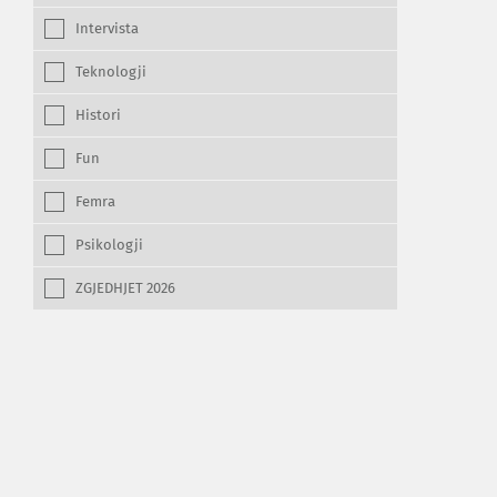
Intervista
Teknologji
Histori
Fun
Femra
Psikologji
ZGJEDHJET 2026