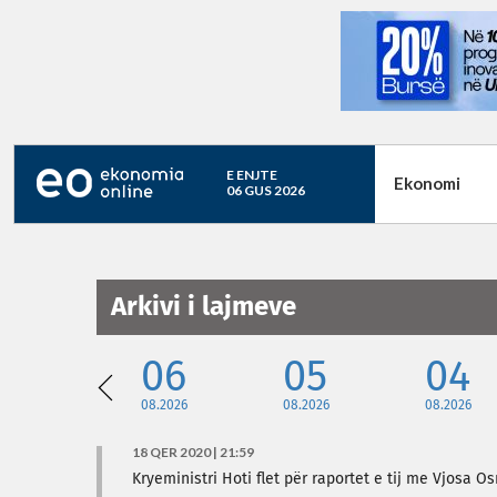
E ENJTE
Ekonomi
06 GUS 2026
Arkivi i lajmeve
06
05
04
08.2026
08.2026
08.2026
18 QER 2020 | 21:59
Kryeministri Hoti flet për raportet e tij me Vjosa 