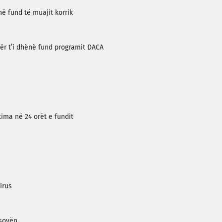
në fund të muajit korrik
ër t’i dhënë fund programit DACA
tima në 24 orët e fundit
irus
osovën