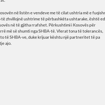
at.
Kosovën në listën e vendeve me të cilat ushtria më e fuqis
të zhvillojnë ushtrime të përbashkëta ushtarake, është e
sovës në të gjitha rrafshet. Përkushtimi i Kosovës për
marrë më së shumti nga SHBA-të. Vlerat tona të tolerancës,
to të SHBA-ve, duke krijuar kështu një partneritet të pa
je ajo.