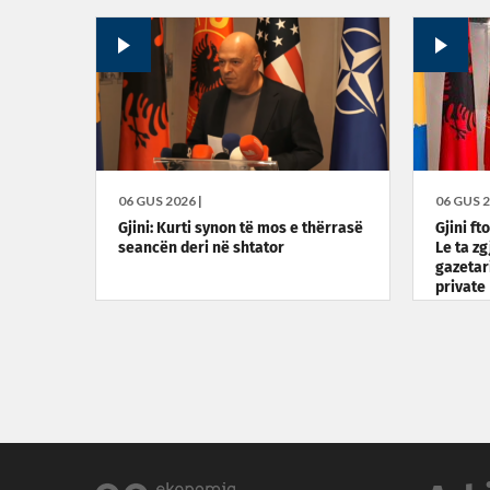
e presi
06 GUS 2026 |
06 GUS 2
Gjini: Kurti synon të mos e thërrasë
Gjini ft
seancën deri në shtator
Le ta z
gazetar
private