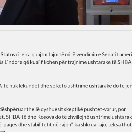
Statovci, e ka quajtur lajm të mirë vendimin e Senatit amer
ës Lindore që kualifikohen për trajnime ushtarake të SHBA
A-të nuk lëkundet dhe se këto ushtrime ushtarake do të je
dëshpëruar thellë dyshuesit skeptikë pushtet-varur, por
t. SHBA-të dhe Kosova do të zhvillojnë ushtrime ushtarak
 paqes dhe stabilitetit në rajon”, ka shkruar ajo, teksa tho