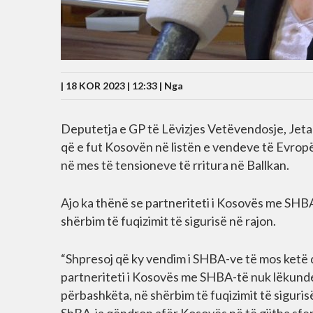
| 18 KOR 2023 | 12:33 |
Nga
Deputetja e GP të Lëvizjes Vetëvendosje, Jeta 
që e fut Kosovën në listën e vendeve të Evrop
në mes të tensioneve të rritura në Ballkan.
Ajo ka thënë se partneriteti i Kosovës me SHB
shërbim të fuqizimit të sigurisë në rajon.
“Shpresoj që ky vendim i SHBA-ve të mos ketë 
partneriteti i Kosovës me SHBA-të nuk lëkunde
përbashkëta, në shërbim të fuqizimit të sigurisë,