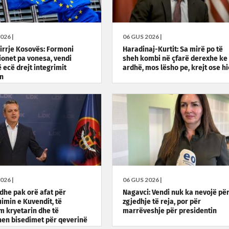
026 |
06 GUS 2026 |
hirrje Kosovës: Formoni
Haradinaj-Kurtit: Sa mirë po të
cionet pa vonesa, vendi
sheh kombi në çfarë derexhe ke
 ecë drejt integrimit
ardhë, mos lësho pe, krejt ose hi
n
026 |
06 GUS 2026 |
Edhe pak orë afat për
Nagavci: Vendi nuk ka nevojë pë
uimin e Kuvendit, të
zgjedhje të reja, por për
m kryetarin dhe të
marrëveshje për presidentin
en bisedimet për qeverinë