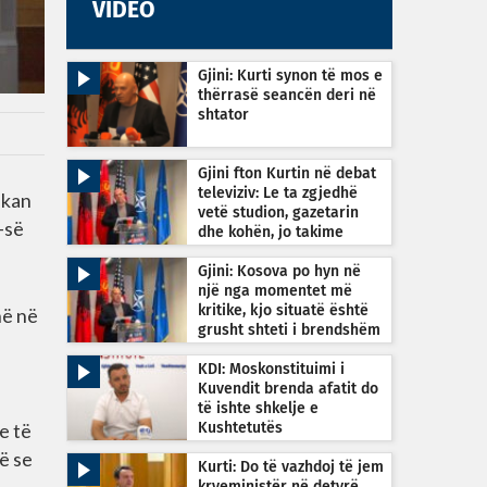
VIDEO
Gjini: Kurti synon të mos e
thërrasë seancën deri në
shtator
Gjini fton Kurtin në debat
televiziv: Le ta zgjedhë
ikan
vetë studion, gazetarin
-së
dhe kohën, jo takime
private
Gjini: Kosova po hyn në
një nga momentet më
në në
kritike, kjo situatë është
grusht shteti i brendshëm
KDI: Moskonstituimi i
Kuvendit brenda afatit do
të ishte shkelje e
e të
Kushtetutës
të se
Kurti: Do të vazhdoj të jem