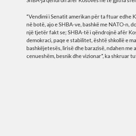
ShBA-ja qëndron afër Kosovës në të gjitha sfer
“Vendimi i Senatit amerikan për ta ftuar edhe 
në botë, ajo e SHBA-ve, bashkë me NATO-n, do 
një tjetër fakt se; SHBA-të i qëndrojnë afër Ko
demokraci, paqe e stabilitet, është shkollë e 
bashkëjetesës, lirisë dhe barazisë, ndahen me a
cenueshëm, besnik dhe vizionar”, ka shkruar tut