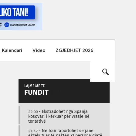
Kalendari
Video
ZGJEDHJET 2026
LAJME MË TË
FUNDIT
22:00
- Ekstradohet nga Spanja
kosovari i kërkuar për vrasje në
tentativë
21:52
- Në Iran raportohet se janë
ekzekutuar të paktën 71 persona gjatë