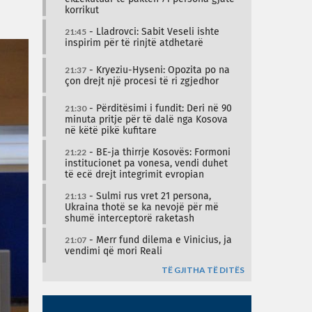
korrikut
21:45
- Lladrovci: Sabit Veseli ishte
inspirim për të rinjtë atdhetarë
21:37
- Kryeziu-Hyseni: Opozita po na
çon drejt një procesi të ri zgjedhor
21:30
- Përditësimi i fundit: Deri në 90
minuta pritje për të dalë nga Kosova
në këtë pikë kufitare
21:22
- BE-ja thirrje Kosovës: Formoni
institucionet pa vonesa, vendi duhet
të ecë drejt integrimit evropian
21:13
- Sulmi rus vret 21 persona,
Ukraina thotë se ka nevojë për më
shumë interceptorë raketash
21:07
- Merr fund dilema e Vinicius, ja
vendimi që mori Reali
TË GJITHA TË DITËS