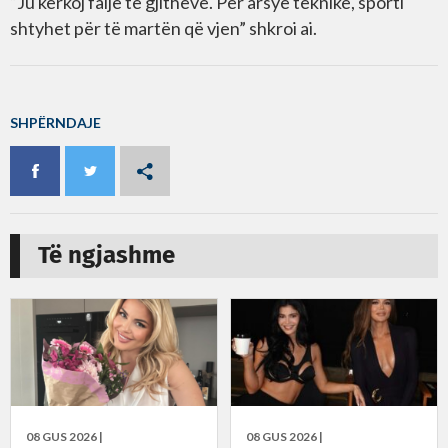
“Ju kërkoj falje të gjithëve. Për arsye teknike, sporti
shtyhet për të martën që vjen” shkroi ai.
SHPËRNDAJE
Të ngjashme
08 GUS 2026 |
08 GUS 2026 |