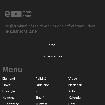
Regjistrohuni për të shkarkuar dhe shfrytëzuar videot
në kualitet të lartë.
KYÇU
REGJISTROHU
Menu
Ekonomi
Politikë
Video
Sport
Opinione
Nacionale
Lifestyle
Kult
Arte
Komuna
Siguri
Kalendari
Kuriozitete
Turizëm
Botë