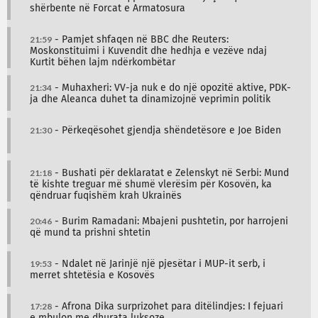
shërbente në Forcat e Armatosura
21:59
- Pamjet shfaqen në BBC dhe Reuters:
Moskonstituimi i Kuvendit dhe hedhja e vezëve ndaj
Kurtit bëhen lajm ndërkombëtar
21:34
- Muhaxheri: VV-ja nuk e do një opozitë aktive, PDK-
ja dhe Aleanca duhet ta dinamizojnë veprimin politik
21:30
- Përkeqësohet gjendja shëndetësore e Joe Biden
21:18
- Bushati për deklaratat e Zelenskyt në Serbi: Mund
të kishte treguar më shumë vlerësim për Kosovën, ka
qëndruar fuqishëm krah Ukrainës
20:46
- Burim Ramadani: Mbajeni pushtetin, por harrojeni
që mund ta prishni shtetin
19:53
- Ndalet në Jarinjë një pjesëtar i MUP-it serb, i
merret shtetësia e Kosovës
17:28
- Afrona Dika surprizohet para ditëlindjes: I fejuari
e mbulon me dhurata luksoze