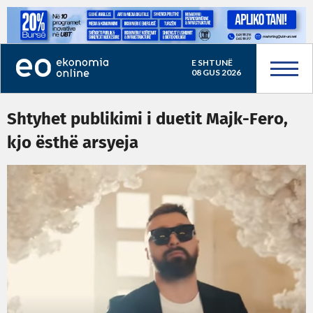
E SHTUNË
08 GUS 2026
Shtyhet publikimi i duetit Majk-Fero,
kjo ësthë arsyeja