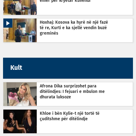
emër për kryetar Kuvendi
Hoxhaj: Kosova ka hyrë në një fazë
të re, Kurti e ka sjellë vendin buzë
greminës
Kult
Afrona Dika surprizohet para
ditëlindjes: I fejuari e mbulon me
dhurata luksoze
Khloe i bën Kylie-t një tortë të
çuditshme për ditëlindje