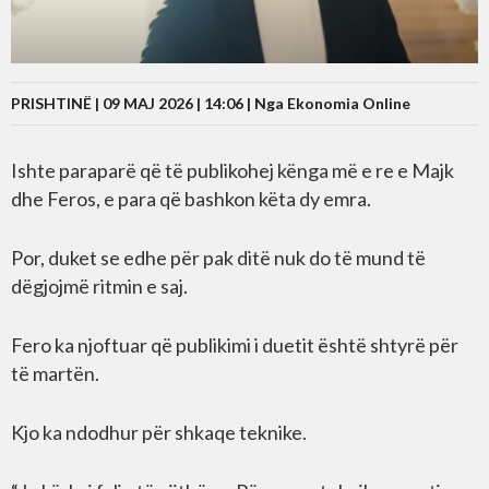
PRISHTINË | 09 MAJ 2026 | 14:06 |
Nga Ekonomia Online
Ishte paraparë që të publikohej kënga më e re e Majk
dhe Feros, e para që bashkon këta dy emra.
Por, duket se edhe për pak ditë nuk do të mund të
dëgjojmë ritmin e saj.
Fero ka njoftuar që publikimi i duetit është shtyrë për
të martën.
Kjo ka ndodhur për shkaqe teknike.