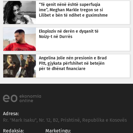
“Të qenit nënë është superfuqia
ime”, Meghan Markle tregon se si
Lilibet e bën të ndihet e guximshme
Eksploziv në derën e dyqanit të
Noizy-t në Durrës
Angelina Jolie nën presionin e Brad
Pitt, gjykata përfshihet në betejën
për të dhënat financiare
Adresa:
Rr. "Mark Isaku", Nr. 12, B2, Prishtinë, Republika e Kosovës
Redaksia:
Marketingu: