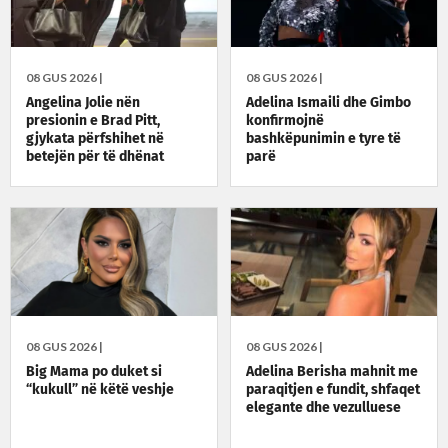
08 GUS 2026 |
08 GUS 2026 |
Angelina Jolie nën
Adelina Ismaili dhe Gimbo
presionin e Brad Pitt,
konfirmojnë
gjykata përfshihet në
bashkëpunimin e tyre të
betejën për të dhënat
parë
financiare
08 GUS 2026 |
08 GUS 2026 |
Big Mama po duket si
Adelina Berisha mahnit me
“kukull” në këtë veshje
paraqitjen e fundit, shfaqet
elegante dhe vezulluese