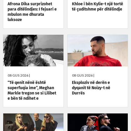
Afrona Dika surprizohet
Khloe i bën Kylie-t një tortë
para ditëlindjes: I fejuari e
të çuditshme për ditëlindje
mbulon me dhurata
luksoze
08 GUS 2026 |
08 GUS 2026 |
“Të qenit nënë është
Eksploziv në derën e
superfuqia ime”, Meghan
dyqanit të Noizy-t në
Markle tregon se si Lilibet
Durrës
e bën të ndihet e
guximshme