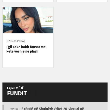
07 GUS 2026 |
Egli Tako habit fansat me
këtë veshje në plazh
LAJME MË TË
FUNDIT
22:08
- E rëndë në Shqipëri: Vritet 20-vjeçari që