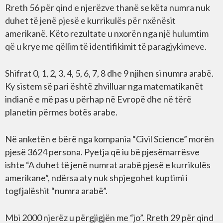
Rreth 56 për qind e njerëzve thanë se këta numra nuk
duhet të jenë pjesë e kurrikulës për nxënësit
amerikanë. Këto rezultate u nxorën nga një hulumtim
që u krye me qëllim të identifikimit të paragjykimeve.
Shifrat 0, 1, 2, 3, 4, 5, 6, 7, 8 dhe 9 njihen si numra arabë.
Ky sistem së pari është zhvilluar nga matematikanët
indianë e më pas u përhap në Evropë dhe në tërë
planetin përmes botës arabe.
Në anketën e bërë nga kompania “Civil Science” morën
pjesë 3624 persona. Pyetja që iu bë pjesëmarrësve
ishte “A duhet të jenë numrat arabë pjesë e kurrikulës
amerikane”, ndërsa aty nuk shpjegohet kuptimi i
togfjalëshit “numra arabë”.
Mbi 2000 njerëz u përgjigjën me “jo”. Rreth 29 për qind