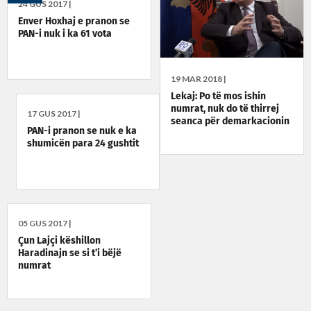
24 GUS 2017 |
Enver Hoxhaj e pranon se
PAN-i nuk i ka 61 vota
19 MAR 2018 |
Lekaj: Po të mos ishin
numrat, nuk do të thirrej
17 GUS 2017 |
seanca për demarkacionin
PAN-i pranon se nuk e ka
shumicën para 24 gushtit
05 GUS 2017 |
Çun Lajçi këshillon
Haradinajn se si t’i bëjë
numrat