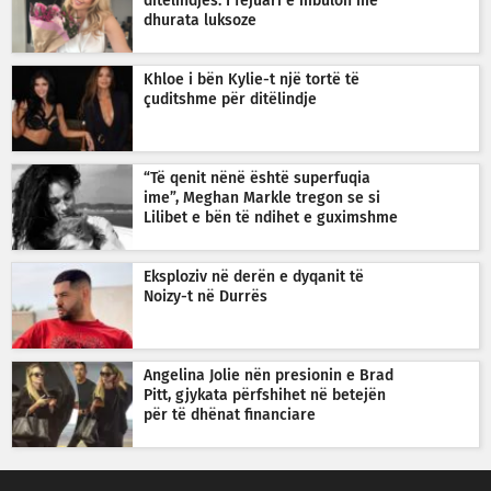
ditëlindjes: I fejuari e mbulon me
dhurata luksoze
Khloe i bën Kylie-t një tortë të
çuditshme për ditëlindje
“Të qenit nënë është superfuqia
ime”, Meghan Markle tregon se si
Lilibet e bën të ndihet e guximshme
Eksploziv në derën e dyqanit të
Noizy-t në Durrës
Angelina Jolie nën presionin e Brad
Pitt, gjykata përfshihet në betejën
për të dhënat financiare