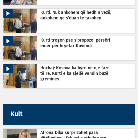
Kurti: Nuk ankohem që hedhin vezë,
ankohem që s’duan të takohen
Kurti tregon pse s’propozoi përsëri
emër për kryetar Kuvendi
Hoxhaj: Kosova ka hyrë në një fazë
të re, Kurti e ka sjellë vendin buzë
greminës
Kult
Afrona Dika surprizohet para