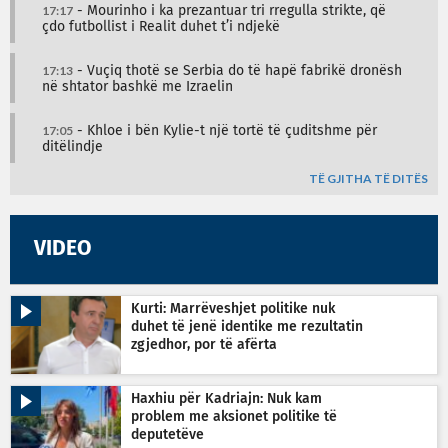
17:17
- Mourinho i ka prezantuar tri rregulla strikte, që
çdo futbollist i Realit duhet t’i ndjekë
17:13
- Vuçiq thotë se Serbia do të hapë fabrikë dronësh
në shtator bashkë me Izraelin
17:05
- Khloe i bën Kylie-t një tortë të çuditshme për
ditëlindje
TË GJITHA TË DITËS
VIDEO
Kurti: Marrëveshjet politike nuk
duhet të jenë identike me rezultatin
zgjedhor, por të afërta
Haxhiu për Kadriajn: Nuk kam
problem me aksionet politike të
deputetëve