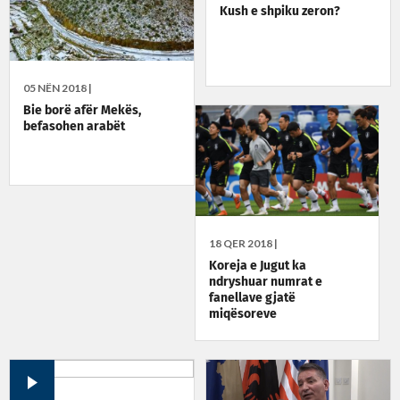
Kush e shpiku zeron?
05 NËN 2018 |
Bie borë afër Mekës,
befasohen arabët
18 QER 2018 |
Koreja e Jugut ka
ndryshuar numrat e
fanellave gjatë
miqësoreve