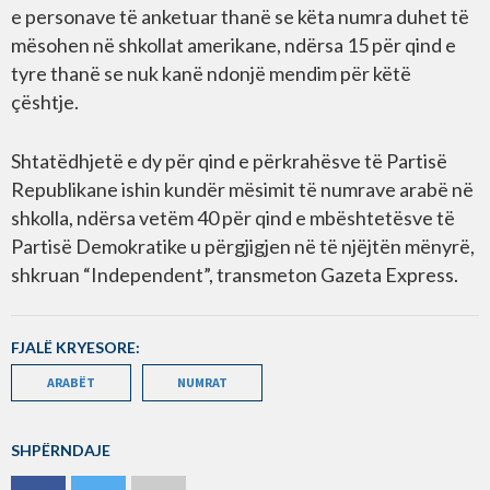
e personave të anketuar thanë se këta numra duhet të
mësohen në shkollat amerikane, ndërsa 15 për qind e
tyre thanë se nuk kanë ndonjë mendim për këtë
çështje.
Shtatëdhjetë e dy për qind e përkrahësve të Partisë
Republikane ishin kundër mësimit të numrave arabë në
shkolla, ndërsa vetëm 40 për qind e mbështetësve të
Partisë Demokratike u përgjigjen në të njëjtën mënyrë,
shkruan “Independent”, transmeton Gazeta Express.
FJALË KRYESORE:
ARABËT
NUMRAT
SHPËRNDAJE