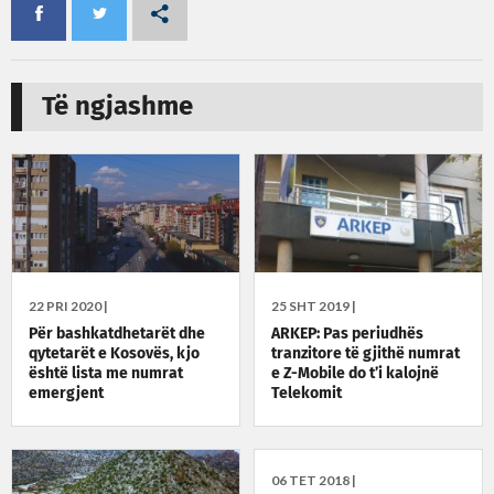
Të ngjashme
22 PRI 2020 |
25 SHT 2019 |
Për bashkatdhetarët dhe
ARKEP: Pas periudhës
qytetarët e Kosovës, kjo
tranzitore të gjithë numrat
është lista me numrat
e Z-Mobile do t’i kalojnë
emergjent
Telekomit
06 TET 2018 |