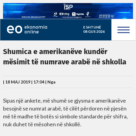
E SHTUNË
08 GUS 2026
Shumica e amerikanëve kundër
mësimit të numrave arabë në shkolla
| 18 MAJ 2019 | 17:04 |
Nga
Sipas një ankete, më shumë se gjysma e amerikanëve
besojnë se numrat arabë, të cilët përdoren në pjesën
më të madhe të botës si simbole standarde për shifra,
nuk duhet të mësohen në shkollë.