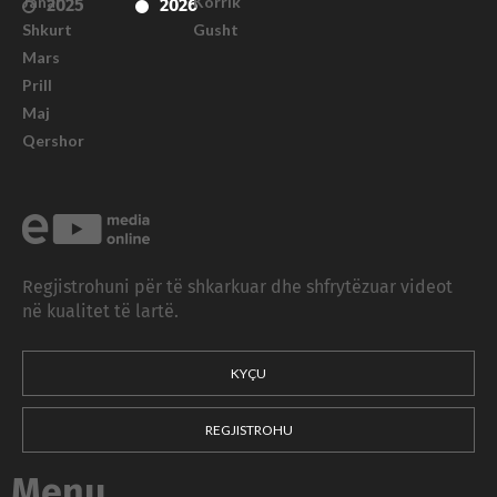
Janar
Korrik
2025
2026
Shkurt
Gusht
Mars
Prill
Maj
Qershor
Regjistrohuni për të shkarkuar dhe shfrytëzuar videot
në kualitet të lartë.
KYÇU
REGJISTROHU
Menu