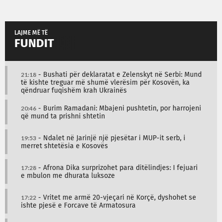
LAJME MË TË
FUNDIT
21:18
- Bushati për deklaratat e Zelenskyt në Serbi: Mund
të kishte treguar më shumë vlerësim për Kosovën, ka
qëndruar fuqishëm krah Ukrainës
20:46
- Burim Ramadani: Mbajeni pushtetin, por harrojeni
që mund ta prishni shtetin
19:53
- Ndalet në Jarinjë një pjesëtar i MUP-it serb, i
merret shtetësia e Kosovës
17:28
- Afrona Dika surprizohet para ditëlindjes: I fejuari
e mbulon me dhurata luksoze
17:22
- Vritet me armë 20-vjeçari në Korçë, dyshohet se
ishte pjesë e Forcave të Armatosura