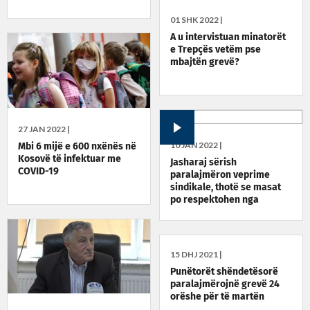
01 SHK 2022 |
A u intervistuan minatorët
e Trepçës vetëm pse
mbajtën grevë?
27 JAN 2022 |
10 JAN 2022 |
Mbi 6 mijë e 600 nxënës në
Kosovë të infektuar me
Jasharaj sërish
COVID-19
paralajmëron veprime
sindikale, thotë se masat
po respektohen nga
shkollat
15 DHJ 2021 |
Punëtorët shëndetësorë
paralajmërojnë grevë 24
orëshe për të martën