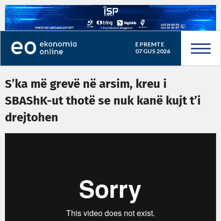
E PREMTE
07 GUS 2026
S’ka më grevë në arsim, kreu i
SBAShK-ut thotë se nuk kanë kujt t’i
drejtohen