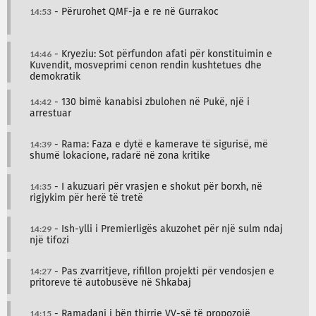
14:53
- Përurohet QMF-ja e re në Gurrakoc
14:46
- Kryeziu: Sot përfundon afati për konstituimin e
Kuvendit, mosveprimi cenon rendin kushtetues dhe
demokratik
14:42
- 130 bimë kanabisi zbulohen në Pukë, një i
arrestuar
14:39
- Rama: Faza e dytë e kamerave të sigurisë, më
shumë lokacione, radarë në zona kritike
14:35
- I akuzuari për vrasjen e shokut për borxh, në
rigjykim për herë të tretë
14:29
- Ish-ylli i Premierligës akuzohet për një sulm ndaj
një tifozi
14:27
- Pas zvarritjeve, rifillon projekti për vendosjen e
pritoreve të autobusëve në Shkabaj
14:15
- Ramadani i bën thirrje VV-së të propozojë