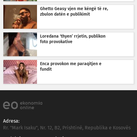
Ghetto Geasy vjen me këngë të re,
zbulon datën e publikimit
Loredana ‘thyen’ rrjetin, publikon
foto provokative
Enca provokon me paraqitjen e
fundit
Adresa:
Rr. "Mark Isaku", Nr. 12, B2, Prishtinë, Republika e Kosovës