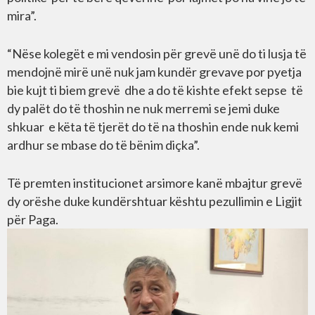
mira”.
“Nëse kolegët e mi vendosin për grevë unë do ti lusja të
mendojnë mirë unë nuk jam kundër grevave por pyetja
bie kujt ti biem grevë dhe a do të kishte efekt sepse të
dy palët do të thoshin ne nuk merremi se jemi duke
shkuar e këta të tjerët do të na thoshin ende nuk kemi
ardhur se mbase do të bënim diçka”.
Të premten institucionet arsimore kanë mbajtur grevë
dy orëshe duke kundërshtuar kështu pezullimin e Ligjit
për Paga.