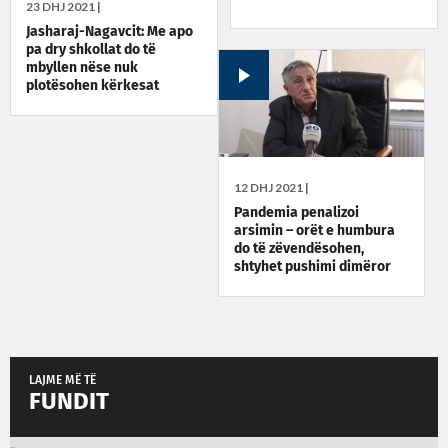
23 DHJ 2021 |
Jasharaj-Nagavcit: Me apo
pa dry shkollat do të
mbyllen nëse nuk
plotësohen kërkesat
12 DHJ 2021 |
Pandemia penalizoi
arsimin – orët e humbura
do të zëvendësohen,
shtyhet pushimi dimëror
LAJME MË TË
FUNDIT