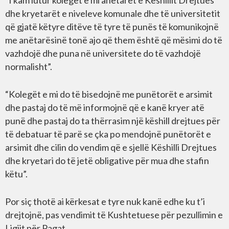
“I kam lutur kolegët e mi anëtarët e Këshillit Drejtues
dhe kryetarët e niveleve komunale dhe të universitetit
që gjatë këtyre ditëve të tyre të punës të komunikojnë
me anëtarësinë tonë ajo që them është që mësimi do të
vazhdojë dhe puna në universitete do të vazhdojë
normalisht”.
“Kolegët e mi do të bisedojnë me punëtorët e arsimit
dhe pastaj do të më informojnë që e kanë kryer atë
punë dhe pastaj do ta thërrasim një këshill drejtues për
të debatuar të parë se çka po mendojnë punëtorët e
arsimit dhe cilin do vendim që e sjellë Këshilli Drejtues
dhe kryetari do të jetë obligative për mua dhe stafin
këtu”.
Por siç thotë ai kërkesat e tyre nuk kanë edhe ku t’i
drejtojnë, pas vendimit të Kushtetuese për pezullimin e
Ligjit për Pagat.