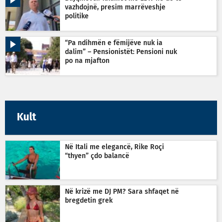
vazhdojnë, presim marrëveshje
politike
“Pa ndihmën e fëmijëve nuk ia
dalim” – Pensionistët: Pensioni nuk
po na mjafton
Kult
Në Itali me elegancë, Rike Roçi
“thyen” çdo balancë
Në krizë me DJ PM? Sara shfaqet në
bregdetin grek