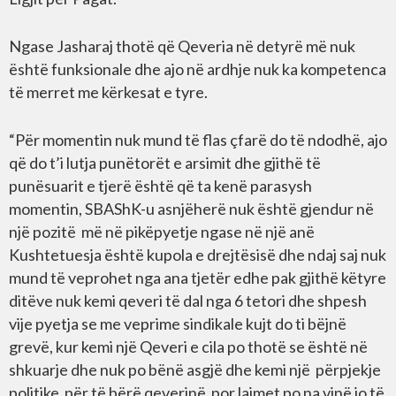
Ngase Jasharaj thotë që Qeveria në detyrë më nuk
është funksionale dhe ajo në ardhje nuk ka kompetenca
të merret me kërkesat e tyre.
“Për momentin nuk mund të flas çfarë do të ndodhë, ajo
që do t’i lutja punëtorët e arsimit dhe gjithë të
punësuarit e tjerë është që ta kenë parasysh
momentin, SBAShK-u asnjëherë nuk është gjendur në
një pozitë më në pikëpyetje ngase në një anë
Kushtetuesja është kupola e drejtësisë dhe ndaj saj nuk
mund të veprohet nga ana tjetër edhe pak gjithë këtyre
ditëve nuk kemi qeveri të dal nga 6 tetori dhe shpesh
vije pyetja se me veprime sindikale kujt do ti bëjnë
grevë, kur kemi një Qeveri e cila po thotë se është në
shkuarje dhe nuk po bënë asgjë dhe kemi një përpjekje
politike për të bërë qeverinë por lajmet po na vinë jo të