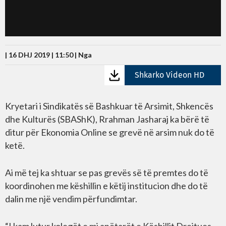
| 16 DHJ 2019 | 11:50 |
Nga
Shkarko Videon HD
Kryetari i Sindikatës së Bashkuar të Arsimit, Shkencës
dhe Kulturës (SBAShK), Rrahman Jasharaj ka bërë të
ditur për Ekonomia Online se grevë në arsim nuk do të
ketë.
Ai më tej ka shtuar se pas grevës së të premtes do të
koordinohen me këshillin e këtij institucion dhe do të
dalin me një vendim përfundimtar.