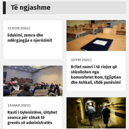
Të ngjashme
31 KOR 2026 |
Edukimi, zemra dhe
ndërgjegjja e njerëzimit
03 PRI 2022 |
Rritet numri i të rinjve që
shkollohen nga
komunitetet Rom, Egjiptian
dhe Ashkali, sfidë punësimi
18 MAR 2022 |
Rasti i Gylenistëve, shtyhet
seanca për shkak të
grevës së administratës