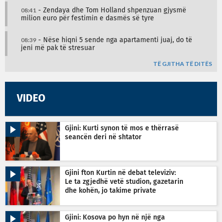
08:41
- Zendaya dhe Tom Holland shpenzuan gjysmë
milion euro për festimin e dasmës së tyre
08:39
- Nëse hiqni 5 sende nga apartamenti juaj, do të
jeni më pak të stresuar
TË GJITHA TË DITËS
VIDEO
Gjini: Kurti synon të mos e thërrasë
seancën deri në shtator
Gjini fton Kurtin në debat televiziv:
Le ta zgjedhë vetë studion, gazetarin
dhe kohën, jo takime private
Gjini: Kosova po hyn në një nga