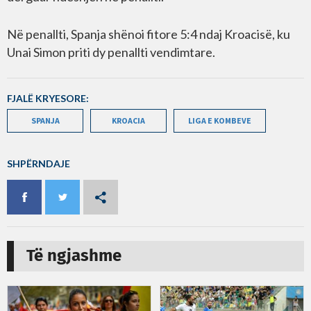
Në penallti, Spanja shënoi fitore 5:4 ndaj Kroacisë, ku
Unai Simon priti dy penallti vendimtare.
FJALË KRYESORE:
SPANJA
KROACIA
LIGA E KOMBEVE
SHPËRNDAJE
Të ngjashme