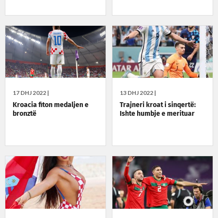
17 DHJ 2022 |
13 DHJ 2022 |
Kroacia fiton medaljen e
Trajneri kroat i sinqertë:
bronztë
Ishte humbje e merituar