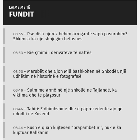
LAJME MË TË
FUNDIT
08:55
- Pse disa njerëz bëhen arrogantë sapo pasurohen?
Shkenca ka një shpjegim befasues
08:53
- Bie çmimi i derivateve të naftës
08:50
- Marubët dhe Gjon Mili bashkohen në Shkodër, një
udhëtim në historinë e fotografisë
08:48
- Sulm me armë në një shkollë në Tajlandë, ka
viktima dhe të plagosur
08:46
- Tahiri: E dhimbshme dhe e paprecedentë ajo që
ndodhi në Kuvend
08:44
- Kush e quan kujtesën “prapambeturi”, nuk e ka
kuptuar Ballkanin