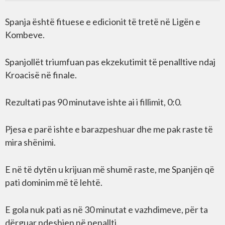
Spanja është fituese e edicionit të tretë në Ligën e
Kombeve.
Spanjollët triumfuan pas ekzekutimit të penalltive ndaj
Kroacisë në finale.
Rezultati pas 90 minutave ishte ai i fillimit, 0:0.
Pjesa e parë ishte e barazpeshuar dhe me pak raste të
mira shënimi.
E në të dytën u krijuan më shumë raste, me Spanjën që
pati dominim më të lehtë.
E gola nuk pati as në 30 minutat e vazhdimeve, për ta
dërguar ndeshjen në penallti.