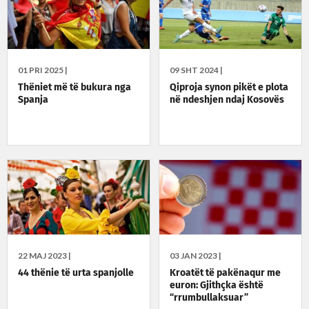
01 PRI 2025 |
09 SHT 2024 |
Thëniet më të bukura nga
Qiproja synon pikët e plota
Spanja
në ndeshjen ndaj Kosovës
22 MAJ 2023 |
03 JAN 2023 |
44 thënie të urta spanjolle
Kroatët të pakënaqur me
euron: Gjithçka është
“rrumbullaksuar”