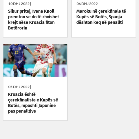
10 DHJ 2022 |
06 DHJ 2022 |
Sikur pritej, Ivana Knoll
Maroku në çerekfinale të
premton se do të zhvishet
Kupës së Botës, Spanja
krejt nëse Kroacia fiton
dështon keq në penallti
Botërorin
05 DHJ 2022 |
Kroacia është
çerekfinaliste e Kupës së
Botës, mposhti Japoninë
pas penalltive