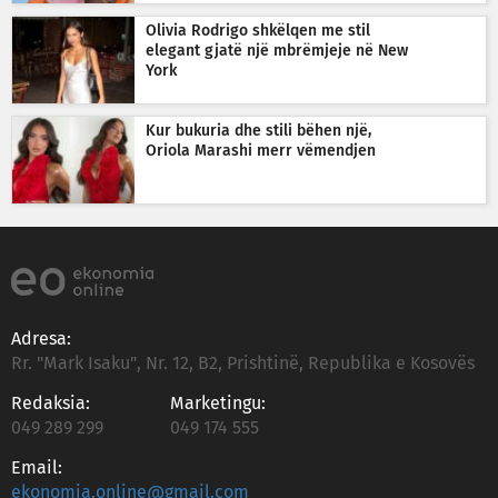
Olivia Rodrigo shkëlqen me stil
elegant gjatë një mbrëmjeje në New
York
Kur bukuria dhe stili bëhen një,
Oriola Marashi merr vëmendjen
Adresa:
Rr. "Mark Isaku", Nr. 12, B2, Prishtinë, Republika e Kosovës
Redaksia:
Marketingu:
049 289 299
049 174 555
Email:
ekonomia.online@gmail.com