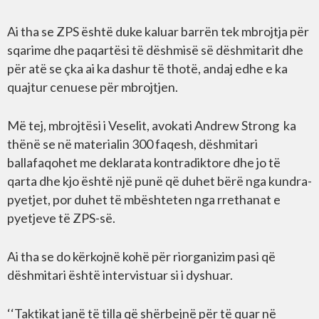
Ai tha se ZPS është duke kaluar barrën tek mbrojtja për
sqarime dhe paqartësi të dëshmisë së dëshmitarit dhe
për atë se çka ai ka dashur të thotë, andaj edhe e ka
quajtur cenuese për mbrojtjen.
Më tej, mbrojtësi i Veselit, avokati Andrew Strong ka
thënë se në materialin 300 faqesh, dëshmitari
ballafaqohet me deklarata kontradiktore dhe jo të
qarta dhe kjo është një punë që duhet bërë nga kundra-
pyetjet, por duhet të mbështeten nga rrethanat e
pyetjeve të ZPS-së.
Ai tha se do kërkojnë kohë për riorganizim pasi që
dëshmitari është intervistuar si i dyshuar.
‘‘Taktikat janë të tilla që shërbejnë për të quar në