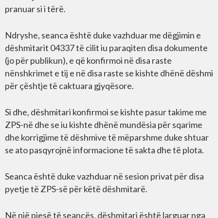
pranuar si i tërë.
Ndryshe, seanca është duke vazhduar me dëgjimin e
dëshmitarit 04337 të cilit iu paraqiten disa dokumente
(jo për publikun), e që konfirmoi në disa raste
nënshkrimet e tij e në disa raste se kishte dhënë dëshmi
për çështje të caktuara gjyqësore.
Si dhe, dëshmitari konfirmoi se kishte pasur takime me
ZPS-në dhe se iu kishte dhënë mundësia për sqarime
dhe korrigjime të dëshmive të mëparshme duke shtuar
se ato pasqyrojnë informacione të sakta dhe të plota.
Seanca është duke vazhduar në sesion privat për disa
pyetje të ZPS-së për këtë dëshmitarë.
Në një pjesë të seancës, dëshmitari është larguar nga