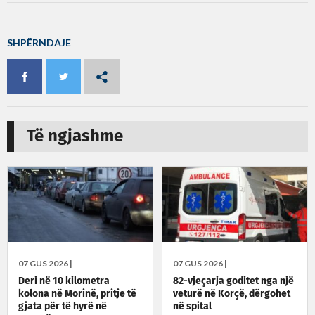
SHPËRNDAJE
Të ngjashme
07 GUS 2026 |
07 GUS 2026 |
Deri në 10 kilometra
82-vjeçarja goditet nga një
kolona në Morinë, pritje të
veturë në Korçë, dërgohet
gjata për të hyrë në
në spital