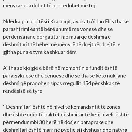
mënyra se si duhet të procedohet më tej.
Ndërkaq, mbrojtësi i Krasniqit, avokati Aidan Ellis tha se
parashtrimi është bërë shumë me vonesë dhe se
përderisa janë përgatitur me muaj që dëshmia e
dëshmitarit të bëhet në mënyrë të drejtpërdrejtë, e
gjitha puna e tyre ka shkuar dëm.
Ai tha se kjo gjë e bërë në momentin e fundit është
paragjykuese dhe cenuese dhe se tha se këto nuk janë
dëshmi që pranohen sipas rregullit 154 për shkak të
rëndësisë së tyre.
‘‘Dëshmitari është në nivel të komandantit të zonës
dhe është ndër të paktët dëshmitar të këtij niveli, është
përmendur mbi 30 herë në dosjen paraprake dhe
dëshmitari është marr në pyetje si i dyshuar dhe natyra