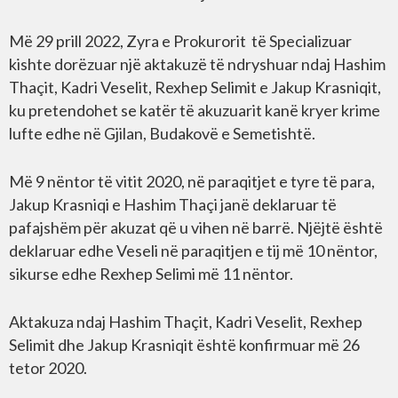
Më 29 prill 2022, Zyra e Prokurorit të Specializuar
kishte dorëzuar një aktakuzë të ndryshuar ndaj Hashim
Thaçit, Kadri Veselit, Rexhep Selimit e Jakup Krasniqit,
ku pretendohet se katër të akuzuarit kanë kryer krime
lufte edhe në Gjilan, Budakovë e Semetishtë.
Më 9 nëntor të vitit 2020, në paraqitjet e tyre të para,
Jakup Krasniqi e Hashim Thaçi janë deklaruar të
pafajshëm për akuzat që u vihen në barrë. Njëjtë është
deklaruar edhe Veseli në paraqitjen e tij më 10 nëntor,
sikurse edhe Rexhep Selimi më 11 nëntor.
Aktakuza ndaj Hashim Thaçit, Kadri Veselit, Rexhep
Selimit dhe Jakup Krasniqit është konfirmuar më 26
tetor 2020.