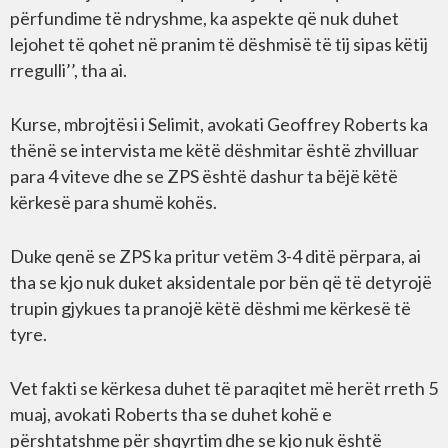
përfundime të ndryshme, ka aspekte që nuk duhet
lejohet të qohet në pranim të dëshmisë të tij sipas këtij
rregulli’’, tha ai.
Kurse, mbrojtësi i Selimit, avokati Geoffrey Roberts ka
thënë se intervista me këtë dëshmitar është zhvilluar
para 4 viteve dhe se ZPS është dashur ta bëjë këtë
kërkesë para shumë kohës.
Duke qenë se ZPS ka pritur vetëm 3-4 ditë përpara, ai
tha se kjo nuk duket aksidentale por bën që të detyrojë
trupin gjykues ta pranojë këtë dëshmi me kërkesë të
tyre.
Vet fakti se kërkesa duhet të paraqitet më herët rreth 5
muaj, avokati Roberts tha se duhet kohë e
përshtatshme për shqyrtim dhe se kjo nuk është