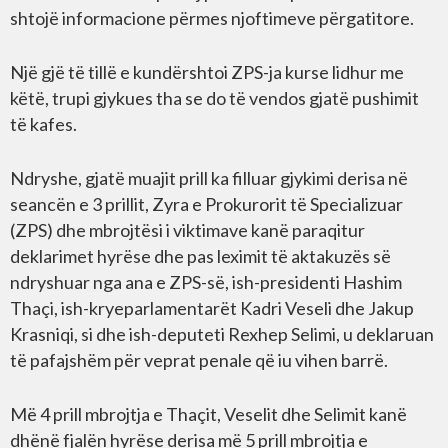
shtojë informacione përmes njoftimeve përgatitore.
Një gjë të tillë e kundërshtoi ZPS-ja kurse lidhur me
këtë, trupi gjykues tha se do të vendos gjatë pushimit
të kafes.
Ndryshe, gjatë muajit prill ka filluar gjykimi derisa në
seancën e 3 prillit, Zyra e Prokurorit të Specializuar
(ZPS) dhe mbrojtësi i viktimave kanë paraqitur
deklarimet hyrëse dhe pas leximit të aktakuzës së
ndryshuar nga ana e ZPS-së, ish-presidenti Hashim
Thaçi, ish-kryeparlamentarët Kadri Veseli dhe Jakup
Krasniqi, si dhe ish-deputeti Rexhep Selimi, u deklaruan
të pafajshëm për veprat penale që iu vihen barrë.
Më 4 prill mbrojtja e Thaçit, Veselit dhe Selimit kanë
dhënë fjalën hyrëse derisa më 5 prill mbrojtja e