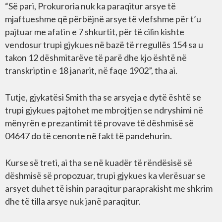
“Së pari, Prokuroria nuk ka paraqitur arsye të
mjaftueshme që përbëjnë arsye të vlefshme për t’u
pajtuar me afatin e 7 shkurtit, për të cilin kishte
vendosur trupi gjykues në bazë të rregullës 154 sa u
takon 12 dëshmitarëve të parë dhe kjo është në
transkriptin e 18 janarit, në faqe 1902”, tha ai.
Tutje, gjykatësi Smith tha se arsyeja e dytë është se
trupi gjykues pajtohet me mbrojtjen se ndryshimi në
mënyrën e prezantimit të provave të dëshmisë së
04647 do të cenonte në fakt të pandehurin.
Kurse së treti, ai tha se në kuadër të rëndësisë së
dëshmisë së propozuar, trupi gjykues ka vlerësuar se
arsyet duhet të ishin paraqitur paraprakisht me shkrim
dhe të tilla arsye nuk janë paraqitur.