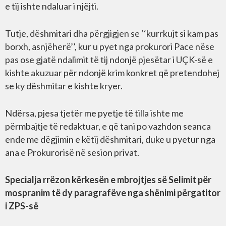
e tij ishte ndaluar i njëjti.
Tutje, dëshmitari dha përgjigjen se ‘‘kurrkujt si kam pas
borxh, asnjëherë’’, kur u pyet nga prokurori Pace nëse
pas ose gjatë ndalimit të tij ndonjë pjesëtar i UÇK-së e
kishte akuzuar për ndonjë krim konkret që pretendohej
se ky dëshmitar e kishte kryer.
Ndërsa, pjesa tjetër me pyetje të tilla ishte me
përmbajtje të redaktuar, e që tani po vazhdon seanca
ende me dëgjimin e këtij dëshmitari, duke u pyetur nga
ana e Prokurorisë në sesion privat.
Specialja rrëzon kërkesën e mbrojtjes së Selimit për
mospranim të dy paragrafëve nga shënimi përgatitor
i ZPS-së