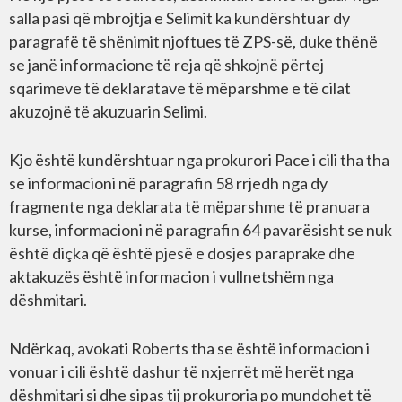
salla pasi që mbrojtja e Selimit ka kundërshtuar dy
paragrafë të shënimit njoftues të ZPS-së, duke thënë
se janë informacione të reja që shkojnë përtej
sqarimeve të deklaratave të mëparshme e të cilat
akuzojnë të akuzuarin Selimi.
Kjo është kundërshtuar nga prokurori Pace i cili tha tha
se informacioni në paragrafin 58 rrjedh nga dy
fragmente nga deklarata të mëparshme të pranuara
kurse, informacioni në paragrafin 64 pavarësisht se nuk
është diçka që është pjesë e dosjes paraprake dhe
aktakuzës është informacion i vullnetshëm nga
dëshmitari.
Ndërkaq, avokati Roberts tha se është informacion i
vonuar i cili është dashur të nxjerrët më herët nga
dëshmitari si dhe sipas tij prokuroria po mundohet të