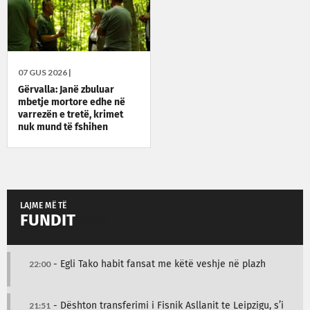
07 GUS 2026 |
Gërvalla: Janë zbuluar
mbetje mortore edhe në
varrezën e tretë, krimet
nuk mund të fshihen
LAJME MË TË
FUNDIT
22:00
- Egli Tako habit fansat me këtë veshje në plazh
21:51
- Dështon transferimi i Fisnik Asllanit te Leipzigu, s’i