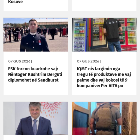
Kosovë
07 GUS 2026 |
07 GUS 2026 |
FSK forcon kuadrot e saj:
IQMT nis largimin nga
Nëntoger Kushtrim Derguti
tregu të produkteve me vaj
diplomohet në Sandhurst
palme dhe vaj kokosi të 9
kompanive: Për VITA po
vazhdojnë inspektimet