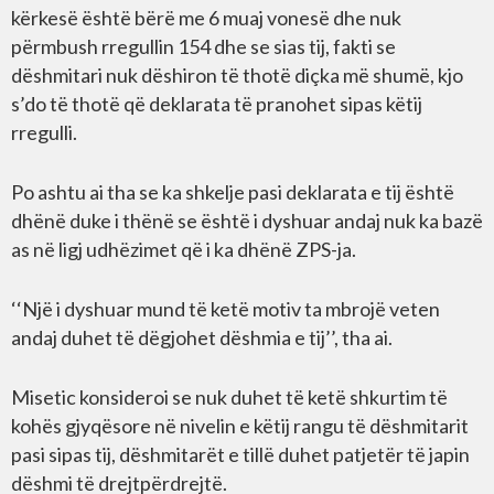
kërkesë është bërë me 6 muaj vonesë dhe nuk
përmbush rregullin 154 dhe se sias tij, fakti se
dëshmitari nuk dëshiron të thotë diçka më shumë, kjo
s’do të thotë që deklarata të pranohet sipas këtij
rregulli.
Po ashtu ai tha se ka shkelje pasi deklarata e tij është
dhënë duke i thënë se është i dyshuar andaj nuk ka bazë
as në ligj udhëzimet që i ka dhënë ZPS-ja.
‘‘Një i dyshuar mund të ketë motiv ta mbrojë veten
andaj duhet të dëgjohet dëshmia e tij’’, tha ai.
Misetic konsideroi se nuk duhet të ketë shkurtim të
kohës gjyqësore në nivelin e këtij rangu të dëshmitarit
pasi sipas tij, dëshmitarët e tillë duhet patjetër të japin
dëshmi të drejtpërdrejtë.