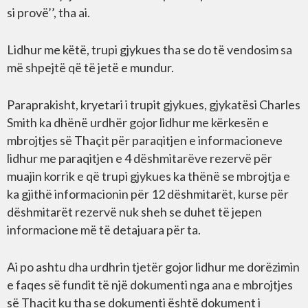
si provë’’, tha ai.
Lidhur me këtë, trupi gjykues tha se do të vendosim sa
më shpejtë që të jetë e mundur.
Paraprakisht, kryetari i trupit gjykues, gjykatësi Charles
Smith ka dhënë urdhër gojor lidhur me kërkesën e
mbrojtjes së Thaçit për paraqitjen e informacioneve
lidhur me paraqitjen e 4 dëshmitarëve rezervë për
muajin korrik e që trupi gjykues ka thënë se mbrojtja e
ka gjithë informacionin për 12 dëshmitarët, kurse për
dëshmitarët rezervë nuk sheh se duhet të jepen
informacione më të detajuara për ta.
Ai po ashtu dha urdhrin tjetër gojor lidhur me dorëzimin
e faqes së fundit të një dokumenti nga ana e mbrojtjes
së Thaçit ku tha se dokumenti është dokument i