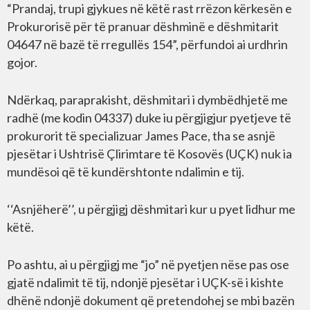
“Prandaj, trupi gjykues në këtë rast rrëzon kërkesën e
Prokurorisë për të pranuar dëshminë e dëshmitarit
04647 në bazë të rregullës 154”, përfundoi ai urdhrin
gojor.
Ndërkaq, paraprakisht, dëshmitari i dymbëdhjetë me
radhë (me kodin 04337) duke iu përgjigjur pyetjeve të
prokurorit të specializuar James Pace, tha se asnjë
pjesëtar i Ushtrisë Çlirimtare të Kosovës (UÇK) nuk ia
mundësoi që të kundërshtonte ndalimin e tij.
‘‘Asnjëherë’’, u përgjigj dëshmitari kur u pyet lidhur me
këtë.
Po ashtu, ai u përgjigj me “jo” në pyetjen nëse pas ose
gjatë ndalimit të tij, ndonjë pjesëtar i UÇK-së i kishte
dhënë ndonjë dokument që pretendohej se mbi bazën