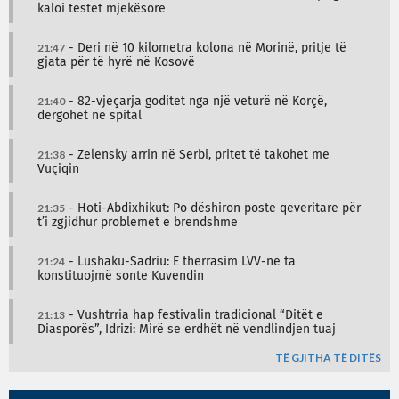
kaloi testet mjekësore
21:47
- Deri në 10 kilometra kolona në Morinë, pritje të
gjata për të hyrë në Kosovë
21:40
- 82-vjeçarja goditet nga një veturë në Korçë,
dërgohet në spital
21:38
- Zelensky arrin në Serbi, pritet të takohet me
Vuçiqin
21:35
- Hoti-Abdixhikut: Po dëshiron poste qeveritare për
t’i zgjidhur problemet e brendshme
21:24
- Lushaku-Sadriu: E thërrasim LVV-në ta
konstituojmë sonte Kuvendin
21:13
- Vushtrria hap festivalin tradicional “Ditët e
Diasporës”, Idrizi: Mirë se erdhët në vendlindjen tuaj
TË GJITHA TË DITËS