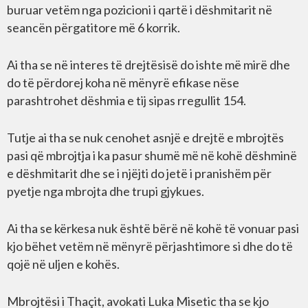
buruar vetëm nga pozicioni i qartë i dëshmitarit në
seancën përgatitore më 6 korrik.
Ai tha se në interes të drejtësisë do ishte më mirë dhe
do të përdorej koha në mënyrë efikase nëse
parashtrohet dëshmia e tij sipas rregullit 154.
Tutje ai tha se nuk cenohet asnjë e drejtë e mbrojtës
pasi që mbrojtja i ka pasur shumë më në kohë dëshminë
e dëshmitarit dhe se i njëjti do jetë i pranishëm për
pyetje nga mbrojta dhe trupi gjykues.
Ai tha se kërkesa nuk është bërë në kohë të vonuar pasi
kjo bëhet vetëm në mënyrë përjashtimore si dhe do të
qojë në uljen e kohës.
Mbrojtësi i Thaçit, avokati Luka Misetic tha se kjo