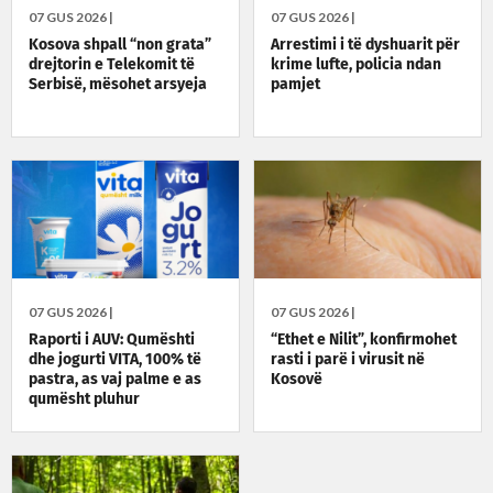
07 GUS 2026 |
07 GUS 2026 |
Kosova shpall “non grata”
Arrestimi i të dyshuarit për
drejtorin e Telekomit të
krime lufte, policia ndan
Serbisë, mësohet arsyeja
pamjet
07 GUS 2026 |
07 GUS 2026 |
Raporti i AUV: Qumështi
“Ethet e Nilit”, konfirmohet
dhe jogurti VITA, 100% të
rasti i parë i virusit në
pastra, as vaj palme e as
Kosovë
qumësht pluhur