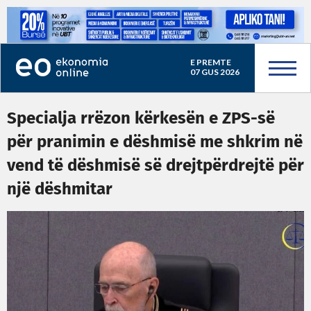
E PREMTE
07 GUS 2026
Specialja rrëzon kërkesën e ZPS-së
për pranimin e dëshmisë me shkrim në
vend të dëshmisë së drejtpërdrejtë për
një dëshmitar