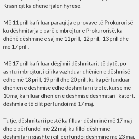
Krasniqit ka dhënë fjalën hyrëse.
Më 11 prill ka filluar paraqitja e provave të Prokurorisë
ku dëshmitarja e parë e mbrojtur e Prokurorisë, ka
dhënë dëshminë e saj më 11 prill, 12 prill, 13 prill dhe
më 17 prill.
Më 17 prill ka filluar dëgjimi i dëshmitarit të dytë, po
ashtu i mbrojtur, i cili ka vazhduar dhënien e dëshmisë
edhe më 18 prill, 19 prill dhe 20 prill, ku ka përfunduar
dhënien e dëshmisë edhe dëshmitari i tretë, kurse më
10 maj ka filluar dhënien e dëshmisë dëshmitari i katërt,
dëshmia e të cilit përfundoi më 17 maj.
Tutje, dëshmitari i pestë ka filluar dëshminë më 17 maj
dhe e përfundoi më 22 maj, ku filloi dëshminë
dëshmitari i gjashtë i cili përfundoi dëshminë më 23 maj,