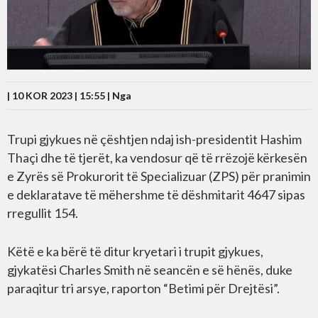
| 10 KOR 2023 | 15:55 |
Nga
Trupi gjykues në çështjen ndaj ish-presidentit Hashim
Thaçi dhe të tjerët, ka vendosur që të rrëzojë kërkesën
e Zyrës së Prokurorit të Specializuar (ZPS) për pranimin
e deklaratave të mëhershme të dëshmitarit 4647 sipas
rregullit 154.
Këtë e ka bërë të ditur kryetari i trupit gjykues,
gjykatësi Charles Smith në seancën e së hënës, duke
paraqitur tri arsye, raporton “Betimi për Drejtësi”.