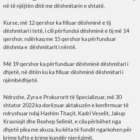
në të njëjtën ditë me dëshmitarin e shtatë.
Kurse, më 12 qershor ka filluar dëshminë e tij
dëshmitari i tetë, i cili përfundoi dëshminë e tij më 14
qershor, ndërkaq me 15 qershor ka përfunduar
dëshmia e dëshmitarit i nëntë.
Më 19 qershor ka përfunduar dëshminë dëshmitari i
dhjetë, në ditën ku ka filluar dëshminë dëshmitari i
njëmbëdhjetë.
Ndryshe, Zyra e Prokurorit të Specializuar, më 30
shtator 2022 ka dorëzuar aktakuzën e konfirmuar të
ndryshuar ndaj Hashim Thaçit, Kadri Veselit, Jakup
Krasniqit dhe Rexhep Selimit, e cila përbëhet nga
dhjetë pika me akuza, ku këta të fundit ngarkohen për
krime lufte e krime kundër njerëzimit.