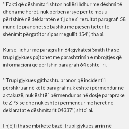
‘‘Fakti që dëshmitari shton hollësi lidhur me dëshmi të
dhëna më herët, nuk përbën arsye për të mos u
përfshirë në deklaratën e tij dhe si rezultat paragrafi 58
mund të pranohet së bashku me pjesën tjetër të
shënimit përgatitor sipas rregullit 154’’, tha ai.
Kurse, lidhur me paragrafin 64 gjykatësi Smith tha se
trupi gjykues pajtohet me parashtrimin e mbrojtjes që
informacioni që përfshin paragrafi 64 është i ri.
‘‘Trupi gjykues gjithashtu pranon që incidenti i
përshkruar në këtë paragraf nuk është i përmendur në
aktakuzë, nuk është i përmendur as në dosje paraprake
të ZPS-së dhe nuk është i përmendur më herët në
deklaratat e dëshmitarit 04337’’, shtoi ai.
I njëjti tha se mbi këtë bazë, trupi gjykues arrin në