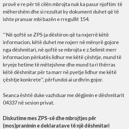
provë e re për të cilën mbrojta nuk ka pasur njoftim të
mëhershëm dhe si rezultat ky dokument duhet që të
ishte pranuar mbi bazën e rregullit 154.
‘‘Në qoftë se ZPS-ja dëshiron që ta nxjerrë këtë
informacion, këtë duhet me nxjerr në mënyrë gojore
nga dëshmitari, në qoftë se mbrojta e z.Selimit merr
informacion përkatës lidhur me këtë çështje, mund të
kryeje hetime të mëtejshme dhe mund ta ri thërras
këtë dëshmitar për ta marr në pyetje lidhur me këtë
çështje konkrete’’, përfundoi ai urdhrin gojor.
Seanca është duke vazhduar me dëgjimin e dëshmitarit
04337 në sesion privat.
Diskutime mes ZPS-së dhe mbrojtjes për
(mos)pranimin e deklaratave të një dëshmitari