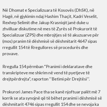
Në Dhomat e Specializuara të Kosovës (DhSK), në
Hagë, në gjykimin ndaj Hashim Thaçit, Kadri Veselit,
Rexhep Selimit dhe Jakup Krasniqit janë duke u
zhvilluar diskutime në mes të Zyrës së Prokurorit të
Specializuar (ZPS) dhe mbrojtjes së të akuzuarve për
(mos) pranim të dëshmisë së dëshmitarit 4647 sipas
rregullit 154 të Rregullores së procedurës dhe
provave.
Rregulla 154 përmban “Pranimi i deklaratave dhe
transkripteve me shkrim në vend të pyetjeve të
drejtpërdrejta”, raporton ‘‘Betimi për Drejtësi’’.
Prokurori James Pace tha se kanë njoftuar palët më 7
korrik se ata synojnë që të bëhet pranimi i dëshmisë së
dëshmitarit 4746 sipas rregullit 154 dhe se nevoja ka