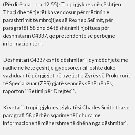
(Përditësuar, ora 12:55)- Trupi gjykues në çështjen
Thaçi dhe të tjerët ka vendosur për rrëzimin e
parashtrimit të mbrojtjes së Rexhep Selimit, për
paragrafët 58 dhe 64 të shënimit njoftues për
dëshmitarin 04337, që pretendonte se përbëjnë
informacion të ri.
Dëshmitari 04337 është dëshmitari i dymbëdhjetë me
radhë në këtë çështje gjyqësore, i cili është duke
vazhduar të përgjigjet në pyetjet e Zyrës së Prokurorit
të Specializuar (ZPS) gjatë seancës së të hënës,
raporton ‘‘Betimi për Drejtësi’’.
Kryetari i trupit gjykues, gjykatësi Charles Smith tha se
paragrafi 58 përbën sqarime të lidhura me
informacione të mëhershme të dhëna nga dëshmitari.