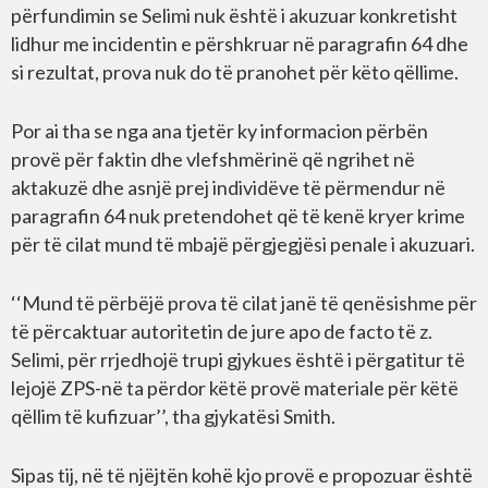
përfundimin se Selimi nuk është i akuzuar konkretisht
lidhur me incidentin e përshkruar në paragrafin 64 dhe
si rezultat, prova nuk do të pranohet për këto qëllime.
Por ai tha se nga ana tjetër ky informacion përbën
provë për faktin dhe vlefshmërinë që ngrihet në
aktakuzë dhe asnjë prej individëve të përmendur në
paragrafin 64 nuk pretendohet që të kenë kryer krime
për të cilat mund të mbajë përgjegjësi penale i akuzuari.
‘‘Mund të përbëjë prova të cilat janë të qenësishme për
të përcaktuar autoritetin de jure apo de facto të z.
Selimi, për rrjedhojë trupi gjykues është i përgatitur të
lejojë ZPS-në ta përdor këtë provë materiale për këtë
qëllim të kufizuar’’, tha gjykatësi Smith.
Sipas tij, në të njëjtën kohë kjo provë e propozuar është