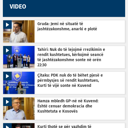
VIDEO
Gruda: Jemi në situatë të
jashtëzakonshme, anarki e plotë
Tahiri: Nuk do të lejojmë rrezikimin e
rendit kushtetues, kërkojmë seancë
të jashtëzakonshme sonte në orën
22:30
Çitaku: PDK nuk do të bëhet pjesë e
përmbysjes së rendit kushtetues,
Kurti të vijë sonte në Kuvend
Hamza mbledh GP-në në Kuvend:
Është cenuar demokracia dhe
Kushtetuta e Kosovës
Kurti thotë se për vazhdim të