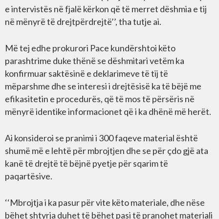
e intervistës në fjalë kërkon që të merret dëshmia e tij
në mënyrë të drejtpërdrejtë’’, tha tutje ai.
Më tej edhe prokurori Pace kundërshtoi këto
parashtrime duke thënë se dëshmitari vetëm ka
konfirmuar saktësinë e deklarimeve të tij të
mëparshme dhe se interesi i drejtësisë ka të bëjë me
efikasitetin e procedurës, që të mos të përsëris në
mënyrë identike informacionet që i ka dhënë më herët.
Ai konsideroi se pranimi i 300 faqeve material është
shumë më e lehtë për mbrojtjen dhe se për çdo gjë ata
kanë të drejtë të bëjnë pyetje për sqarim të
paqartësive.
‘‘Mbrojtja i ka pasur për vite këto materiale, dhe nëse
bëhet shtyrja duhet të bëhet pasi të pranohet materiali