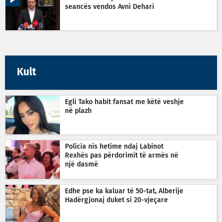
seancës vendos Avni Dehari
Kult
Egli Tako habit fansat me këtë veshje
në plazh
Policia nis hetime ndaj Labinot
Rexhës pas përdorimit të armës në
një dasmë
Edhe pse ka kaluar të 50-tat, Alberije
Hadërgjonaj duket si 20-vjeçare