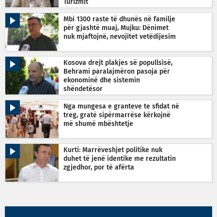
Turizmit
Mbi 1300 raste të dhunës në familje
për gjashtë muaj, Mujku: Dënimet
nuk mjaftojnë, nevojitet vetëdijesim
Kosova drejt plakjes së popullsisë,
Behrami paralajmëron pasoja për
ekonominë dhe sistemin
shëndetësor
Nga mungesa e granteve te sfidat në
treg, gratë sipërmarrëse kërkojnë
më shumë mbështetje
Kurti: Marrëveshjet politike nuk
duhet të jenë identike me rezultatin
zgjedhor, por të afërta