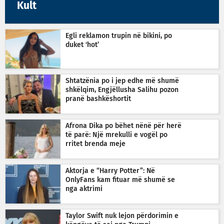
Kult
Egli reklamon trupin në bikini, po
duket ‘hot’
Shtatzënia po i jep edhe më shumë
shkëlqim, Engjëllusha Salihu pozon
pranë bashkëshortit
Afrona Dika po bëhet nënë për herë
të parë: Një mrekulli e vogël po
rritet brenda meje
Aktorja e “Harry Potter”: Në
OnlyFans kam fituar më shumë se
nga aktrimi
Taylor Swift nuk lejon përdorimin e