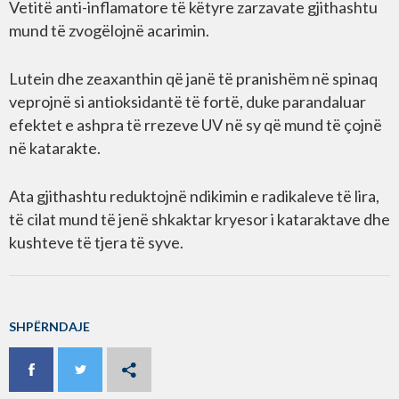
Vetitë anti-inflamatore të këtyre zarzavate gjithashtu
mund të zvogëlojnë acarimin.
Lutein dhe zeaxanthin që janë të pranishëm në spinaq
veprojnë si antioksidantë të fortë, duke parandaluar
efektet e ashpra të rrezeve UV në sy që mund të çojnë
në katarakte.
Ata gjithashtu reduktojnë ndikimin e radikaleve të lira,
të cilat mund të jenë shkaktar kryesor i kataraktave dhe
kushteve të tjera të syve.
SHPËRNDAJE