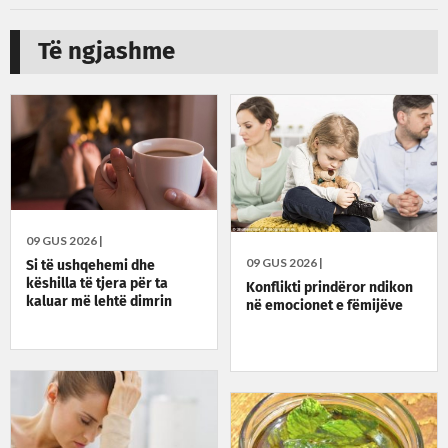
Të ngjashme
09 GUS 2026 |
09 GUS 2026 |
Si të ushqehemi dhe
këshilla të tjera për ta
Konflikti prindëror ndikon
kaluar më lehtë dimrin
në emocionet e fëmijëve