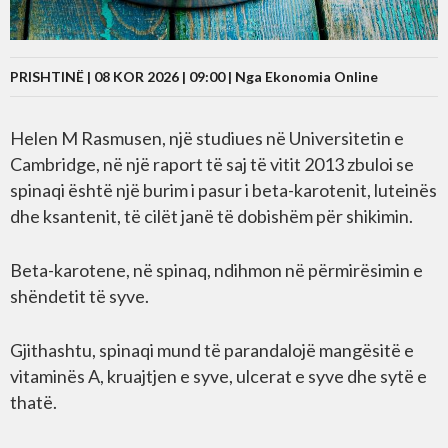
PRISHTINË | 08 KOR 2026 | 09:00 |
Nga Ekonomia Online
Helen M Rasmusen, një studiues në Universitetin e
Cambridge, në një raport të saj të vitit 2013 zbuloi se
spinaqi është një burim i pasur i beta-karotenit, luteinës
dhe ksantenit, të cilët janë të dobishëm për shikimin.
Beta-karotene, në spinaq, ndihmon në përmirësimin e
shëndetit të syve.
Gjithashtu, spinaqi mund të parandalojë mangësitë e
vitaminës A, kruajtjen e syve, ulcerat e syve dhe sytë e
thatë.