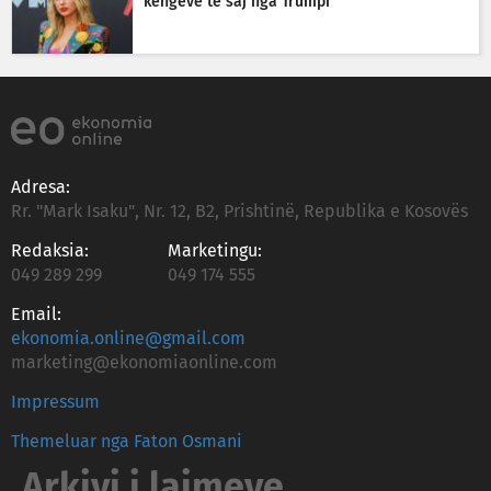
këngëve të saj nga Trumpi
Adresa:
Rr. "Mark Isaku", Nr. 12, B2, Prishtinë, Republika e Kosovës
Redaksia:
Marketingu:
049 289 299
049 174 555
Email:
ekonomia.online@gmail.com
marketing@ekonomiaonline.com
Impressum
Themeluar nga Faton Osmani
Arkivi i lajmeve