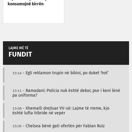
konsumojnë birrën
LAJME MË TË
FUNDIT
15:16
- Egli reklamon trupin në bikini, po duket ‘hot’
15:11
- Ramadani: Policia nuk është dekor, pse i keni lënë
pa uniforma?
15:08
- Xhemaili drejtuar VV-së: Lajme të rreme, kjo
është lufta hibride në vepër
15:05
- Chelsea bënë gati ofertën për Fabian Ruiz