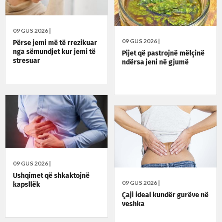
09 GUS 2026 |
09 GUS 2026 |
Përse jemi më të rrezikuar
nga sëmundjet kur jemi të
Pijet që pastrojnë mëlçinë
stresuar
ndërsa jeni në gjumë
09 GUS 2026 |
Ushqimet që shkaktojnë
09 GUS 2026 |
kapsllëk
Çaji ideal kundër gurëve në
veshka