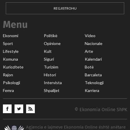
REGJISTROHU
Menu
Ekonomi
Politikë
Video
Sport
Opinione
Nacionale
Lifestyle
Kult
Arte
Komuna
Siguri
Kalendari
Kuriozitete
Turizëm
Botë
Rajon
Histori
Barcaleta
Psikologji
Intervista
Teknologji
Femra
Shpalljet
Karriera
© Ekonomia Online ShPK
Agjencia e lajmeve Ekonomia Online është anëtare