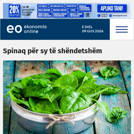
E DIEL
09 GUS 2026
Spinaq për sy të shëndetshëm