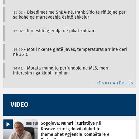
15:02
- Bisedimet me ShBA-në, Irani: S’do të rifillojnë për
sa kohë që marrëveshja është shkelur
15:02
- Kjo është gjendja në pikat kufitare
14:59
- Mot i nxehtë gjatë javës, temperaturat arrijnë deri
në 36°C
14:41
- Morata mund të përfundojë në MLS, merr
interesim nga klubi i njohur
TË GJITHA TË DITËS
VIDEO
Sogojeva: Numri i turistëve në
Kosovë rritet çdo vit, duhet të
themelohet Agjencia Kombëtare e