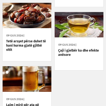
09 GUS 2026 |
Tetë arsyet përse duhet të
09 GUS 2026 |
hani hurma gjatë gjithë
vitit
Çaji i gjelbër ka dhe efekte
anësore
09 GUS 2026 |
Lajm i mirë për ata që