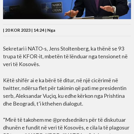
| 20 KOR 2023 | 14:24 |
Nga
Sekretari i NATO-s, Jens Stoltenberg, ka thënë se 93
trupa të KFOR-it, mbetën të lënduar nga tensionet në
veri të Kosovës.
Këtë shifër ai e ka bërë të ditur, në një cicërimë në
twitter, ndërsa flet për takimin që pati me presidentin
serb, Aleksandar Vuçiq, ku edhe kërkon nga Prishtina
dhe Beogradi, t’i kthehen dialogut.
”Mirë të takohem me @predsednikrs për të diskutuar
dhunën e fundit në veri të Kosovës, e cila la të plagosur