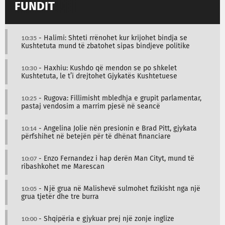
FUNDIT
10:35
- Halimi: Shteti rrënohet kur krijohet bindja se
Kushtetuta mund të zbatohet sipas bindjeve politike
10:30
- Haxhiu: Kushdo që mendon se po shkelet
Kushtetuta, le t’i drejtohet Gjykatës Kushtetuese
10:25
- Rugova: Fillimisht mbledhja e grupit parlamentar,
pastaj vendosim a marrim pjesë në seancë
10:14
- Angelina Jolie nën presionin e Brad Pitt, gjykata
përfshihet në betejën për të dhënat financiare
10:07
- Enzo Fernandez i hap derën Man Cityt, mund të
ribashkohet me Marescan
10:05
- Një grua në Malishevë sulmohet fizikisht nga një
grua tjetër dhe tre burra
10:00
- Shqipëria e gjykuar prej një zonje inglize