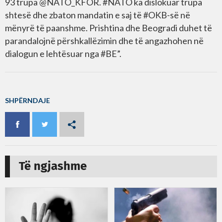
93 trupa @NATO_KFOR. #NATO ka dislokuar trupa
shtesë dhe zbaton mandatin e saj të #OKB-së në
mënyrë të paanshme. Prishtina dhe Beogradi duhet të
parandalojnë përshkallëzimin dhe të angazhohen në
dialogun e lehtësuar nga #BE”.
SHPËRNDAJE
Të ngjashme