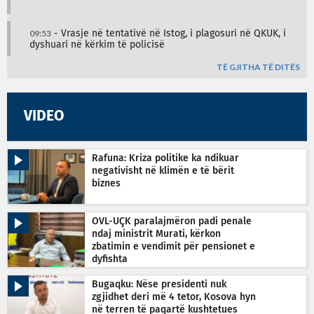
09:53
- Vrasje në tentativë në Istog, i plagosuri në QKUK, i
dyshuari në kërkim të policisë
TË GJITHA TË DITËS
VIDEO
Rafuna: Kriza politike ka ndikuar
negativisht në klimën e të bërit
biznes
OVL-UÇK paralajmëron padi penale
ndaj ministrit Murati, kërkon
zbatimin e vendimit për pensionet e
dyfishta
Bugaqku: Nëse presidenti nuk
zgjidhet deri më 4 tetor, Kosova hyn
në terren të paqartë kushtetues