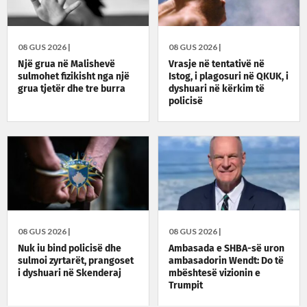
08 GUS 2026 |
08 GUS 2026 |
Një grua në Malishevë
Vrasje në tentativë në
sulmohet fizikisht nga një
Istog, i plagosuri në QKUK, i
grua tjetër dhe tre burra
dyshuari në kërkim të
policisë
08 GUS 2026 |
08 GUS 2026 |
Nuk iu bind policisë dhe
Ambasada e SHBA-së uron
sulmoi zyrtarët, prangoset
ambasadorin Wendt: Do të
i dyshuari në Skenderaj
mbështesë vizionin e
Trumpit