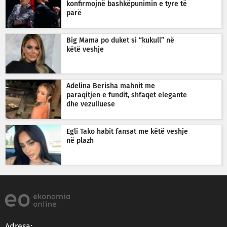
konfirmojnë bashkëpunimin e tyre të
parë
Big Mama po duket si “kukull” në
këtë veshje
Adelina Berisha mahnit me
paraqitjen e fundit, shfaqet elegante
dhe vezulluese
Egli Tako habit fansat me këtë veshje
në plazh
Adresa: