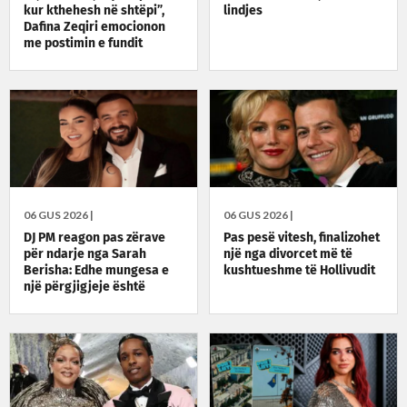
kur kthehesh në shtëpi”,
lindjes
Dafina Zeqiri emocionon
me postimin e fundit
06 GUS 2026 |
06 GUS 2026 |
DJ PM reagon pas zërave
Pas pesë vitesh, finalizohet
për ndarje nga Sarah
një nga divorcet më të
Berisha: Edhe mungesa e
kushtueshme të Hollivudit
një përgjigjeje është
përgjigje