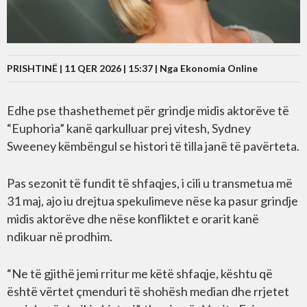
PRISHTINË | 11 QER 2026 | 15:37 |
Nga Ekonomia Online
Edhe pse thashethemet për grindje midis aktorëve të
“Euphoria” kanë qarkulluar prej vitesh, Sydney
Sweeney këmbëngul se histori të tilla janë të pavërteta.
Pas sezonit të fundit të shfaqjes, i cili u transmetua më
31 maj, ajo iu drejtua spekulimeve nëse ka pasur grindje
midis aktorëve dhe nëse konfliktet e orarit kanë
ndikuar në prodhim.
“Ne të gjithë jemi rritur me këtë shfaqje, kështu që
është vërtet çmenduri të shohësh median dhe rrjetet