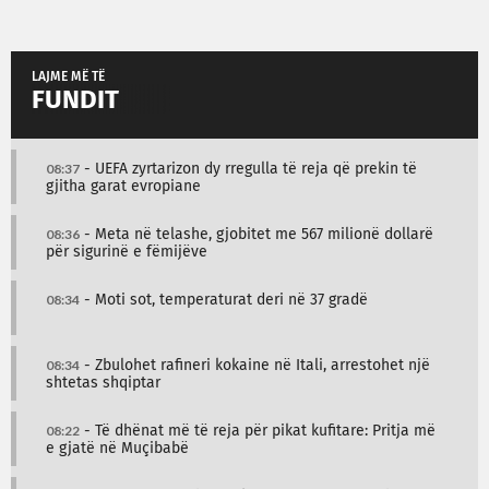
LAJME MË TË
FUNDIT
08:37
- UEFA zyrtarizon dy rregulla të reja që prekin të
gjitha garat evropiane
08:36
- Meta në telashe, gjobitet me 567 milionë dollarë
për sigurinë e fëmijëve
08:34
- Moti sot, temperaturat deri në 37 gradë
08:34
- Zbulohet rafineri kokaine në Itali, arrestohet një
shtetas shqiptar
08:22
- Të dhënat më të reja për pikat kufitare: Pritja më
e gjatë në Muçibabë