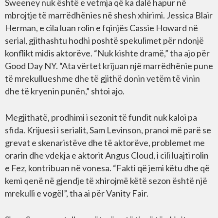
Sweeney nuk është e vetmja që ka dalë hapur në
mbrojtje të marrëdhënies në shesh xhirimi. Jessica Blair
Herman, e cila luan rolin e fqinjës Cassie Howard në
serial, gjithashtu hodhi poshtë spekulimet për ndonjë
konflikt midis aktorëve. “Nuk kishte dramë,” tha ajo për
Good Day NY. “Ata vërtet krijuan një marrëdhënie pune
të mrekullueshme dhe të gjithë donin vetëm të vinin
dhe të kryenin punën,” shtoi ajo.
Megjithatë, prodhimi i sezonit të fundit nuk kaloi pa
sfida. Krijuesi i serialit, Sam Levinson, pranoi më parë se
grevat e skenaristëve dhe të aktorëve, problemet me
orarin dhe vdekja e aktorit Angus Cloud, i cili luajti rolin
e Fez, kontribuan në vonesa. “Fakti që jemi këtu dhe që
kemi qenë në gjendje të xhirojmë këtë sezon është një
mrekulli e vogël”, tha ai për Vanity Fair.