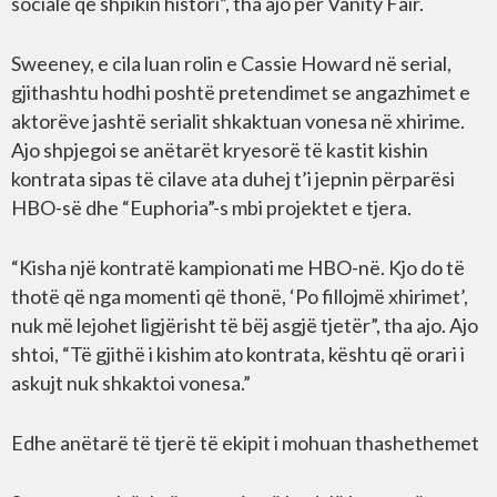
sociale që shpikin histori”, tha ajo për Vanity Fair.
Sweeney, e cila luan rolin e Cassie Howard në serial,
gjithashtu hodhi poshtë pretendimet se angazhimet e
aktorëve jashtë serialit shkaktuan vonesa në xhirime.
Ajo shpjegoi se anëtarët kryesorë të kastit kishin
kontrata sipas të cilave ata duhej t’i jepnin përparësi
HBO-së dhe “Euphoria”-s mbi projektet e tjera.
“Kisha një kontratë kampionati me HBO-në. Kjo do të
thotë që nga momenti që thonë, ‘Po fillojmë xhirimet’,
nuk më lejohet ligjërisht të bëj asgjë tjetër”, tha ajo. Ajo
shtoi, “Të gjithë i kishim ato kontrata, kështu që orari i
askujt nuk shkaktoi vonesa.”
Edhe anëtarë të tjerë të ekipit i mohuan thashethemet