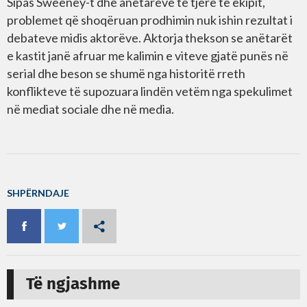
Sipas Sweeney-t dhe anëtarëve të tjerë të ekipit,
problemet që shoqëruan prodhimin nuk ishin rezultat i
debateve midis aktorëve. Aktorja thekson se anëtarët
e kastit janë afruar me kalimin e viteve gjatë punës në
serial dhe beson se shumë nga historitë rreth
konflikteve të supozuara lindën vetëm nga spekulimet
në mediat sociale dhe në media.
SHPËRNDAJE
Të ngjashme