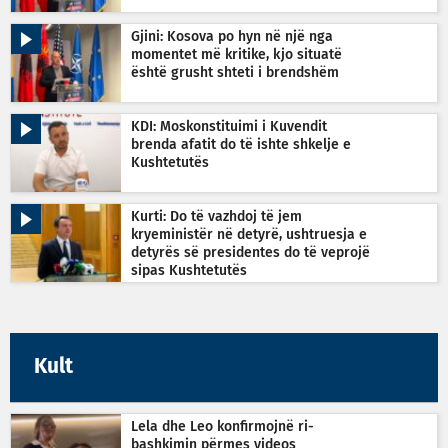
Gjini: Kosova po hyn në një nga
momentet më kritike, kjo situatë
është grusht shteti i brendshëm
KDI: Moskonstituimi i Kuvendit
brenda afatit do të ishte shkelje e
Kushtetutës
Kurti: Do të vazhdoj të jem
kryeministër në detyrë, ushtruesja e
detyrës së presidentes do të veprojë
sipas Kushtetutës
Kult
Lela dhe Leo konfirmojnë ri-
bashkimin përmes videos