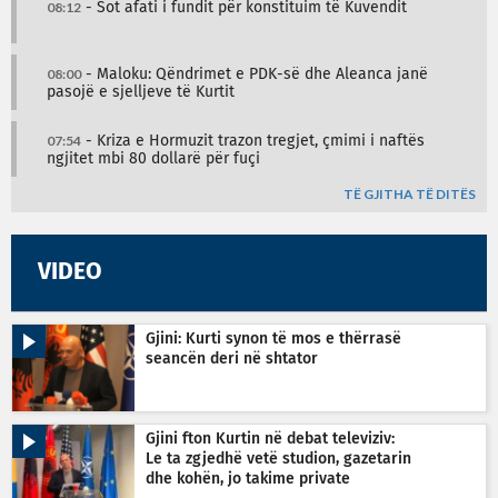
08:12
- Sot afati i fundit për konstituim të Kuvendit
08:00
- Maloku: Qëndrimet e PDK-së dhe Aleanca janë
pasojë e sjelljeve të Kurtit
07:54
- Kriza e Hormuzit trazon tregjet, çmimi i naftës
ngjitet mbi 80 dollarë për fuçi
TË GJITHA TË DITËS
VIDEO
Gjini: Kurti synon të mos e thërrasë
seancën deri në shtator
Gjini fton Kurtin në debat televiziv:
Le ta zgjedhë vetë studion, gazetarin
dhe kohën, jo takime private