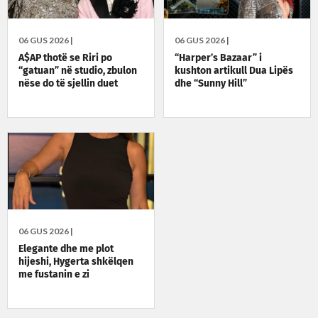
06 GUS 2026 |
06 GUS 2026 |
A$AP thotë se Riri po
“Harper’s Bazaar” i
“gatuan” në studio, zbulon
kushton artikull Dua Lipës
nëse do të sjellin duet
dhe “Sunny Hill”
06 GUS 2026 |
Elegante dhe me plot
hijeshi, Hygerta shkëlqen
me fustanin e zi