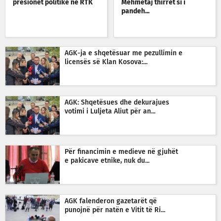
presionet politike në RTK
Mehmetaj thirret si i
pandeh...
AGK-ja e shqetësuar me pezullimin e
licensës së Klan Kosova:...
AGK: Shqetësues dhe dekurajues
votimi i Luljeta Aliut për an...
Për financimin e medieve në gjuhët
e pakicave etnike, nuk du...
AGK falenderon gazetarët që
punojnë për natën e Vitit të Ri...