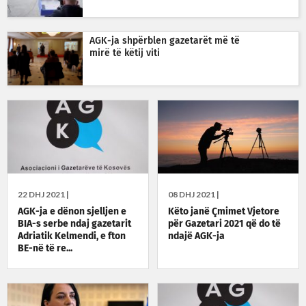
AGK-ja shpërblen gazetarët më të
mirë të këtij viti
22 DHJ 2021 |
08 DHJ 2021 |
AGK-ja e dënon sjelljen e
Këto janë Çmimet Vjetore
BIA-s serbe ndaj gazetarit
për Gazetari 2021 që do të
Adriatik Kelmendi, e fton
ndajë AGK-ja
BE-në të re...