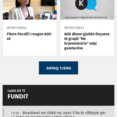
02 DHJ 2021 |
02 DHJ 2021 |
Fitore Pacolli i reagon AGK-
AGK dënon gjuhën linçuese
së
të grupit “Me
kryeministrin” ndaj
gazetarëve
SHFAQ TJERA
LAJME MË TË
FUNDIT
15:02
- Bisedimet me ShBA-në, Irani: S’do të rifillojnë për