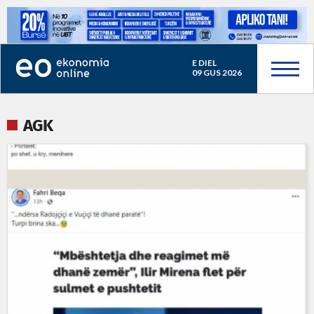
E DIEL
09 GUS 2026
AGK