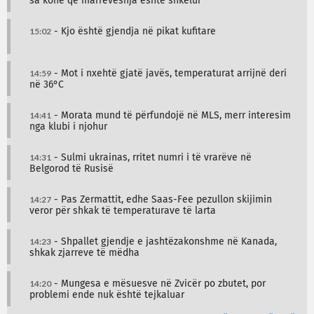
sa kohë që marrëveshja është shkelur
15:02
- Kjo është gjendja në pikat kufitare
14:59
- Mot i nxehtë gjatë javës, temperaturat arrijnë deri
në 36°C
14:41
- Morata mund të përfundojë në MLS, merr interesim
nga klubi i njohur
14:31
- Sulmi ukrainas, rritet numri i të vrarëve në
Belgorod të Rusisë
14:27
- Pas Zermattit, edhe Saas-Fee pezullon skijimin
veror për shkak të temperaturave të larta
14:23
- Shpallet gjendje e jashtëzakonshme në Kanada,
shkak zjarreve të mëdha
14:20
- Mungesa e mësuesve në Zvicër po zbutet, por
problemi ende nuk është tejkaluar