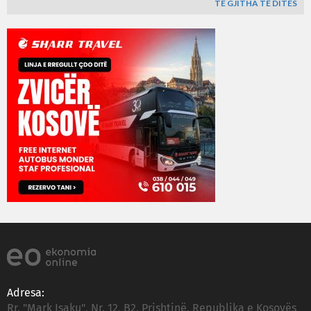
TË GJITHA TË DITËS
Adresa:
Rr. "Mark Isaku", Nr. 12, B2, Prishtinë, Republika e Kosovës