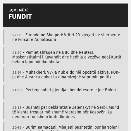
LAJME MË TË
FUNDIT
22:08
- E rëndë në Shqipëri: Vritet 20-vjeçari që shërbente
në Forcat e Armatosura
21:59
- Pamjet shfaqen në BBC dhe Reuters:
Moskonstituimi i Kuvendit dhe hedhja e vezëve ndaj Kurtit
bëhen lajm ndërkombëtar
21:34
- Muhaxheri: VV-ja nuk e do një opozitë aktive, PDK-
ja dhe Aleanca duhet ta dinamizojnë veprimin politik
21:30
- Përkeqësohet gjendja shëndetësore e Joe Biden
21:18
- Bushati për deklaratat e Zelenskyt në Serbi: Mund
të kishte treguar më shumë vlerësim për Kosovën, ka
qëndruar fuqishëm krah Ukrainës
20:46
- Burim Ramadani: Mbajeni pushtetin, por harrojeni