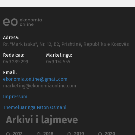
Adresa:
Rr. "Mark Isaku", Nr. 12, B2, Prishtinë, Republika e Kosovës
Redaksia:
Marketingu:
049 289 299
049 174 555
Email:
ekonomia.online@gmail.com
marketing@ekonomiaonline.com
Impressum
Themeluar nga Faton Osmani
Arkivi i lajmeve
2017
2018
2019
2020