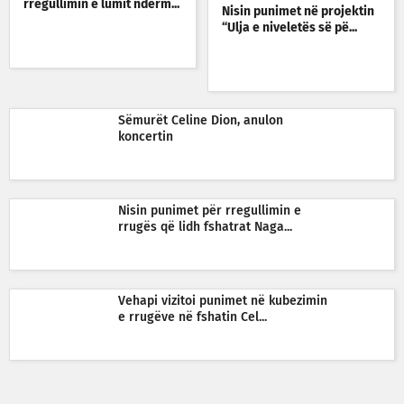
rregullimin e lumit ndërm...
Nisin punimet në projektin
“Ulja e niveletës së pë...
Sëmurët Celine Dion, anulon
koncertin
Nisin punimet për rregullimin e
rrugës që lidh fshatrat Naga...
Vehapi vizitoi punimet në kubezimin
e rrugëve në fshatin Cel...