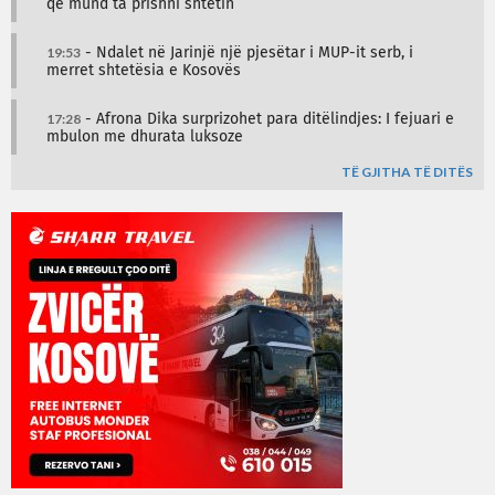
që mund ta prishni shtetin
19:53
- Ndalet në Jarinjë një pjesëtar i MUP-it serb, i
merret shtetësia e Kosovës
17:28
- Afrona Dika surprizohet para ditëlindjes: I fejuari e
mbulon me dhurata luksoze
TË GJITHA TË DITËS