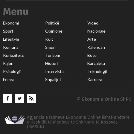
Menu
Ekonomi
Politikë
Video
Sport
Opinione
Nacionale
Lifestyle
Kult
Arte
Komuna
Siguri
Kalendari
Kuriozitete
Turizëm
Botë
Rajon
Histori
Barcaleta
Psikologji
Intervista
Teknologji
Femra
Shpalljet
Karriera
© Ekonomia Online ShPK
Agjencia e lajmeve Ekonomia Online është anëtare
e Këshillit të Medieve të Shkruara të Kosovës
(KMShK)