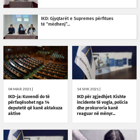
IKD: Gjyqtarët e Supremes përfitues
të “mëdhenj”...
04 MAR 2021 |
14 SHK 2021 |
IKD-ja: Kuvendi do të
IKD për zgjedhjet: Kishte
përfaqësohet nga 14
incidente të vogla, policia
deputetë që kanë aktakuza
dhe prokuroria kanë
aktive
reaguar në mënyr...