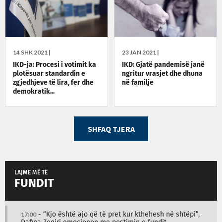
14 SHK 2021 |
23 JAN 2021 |
IKD-ja: Procesi i votimit ka
IKD: Gjatë pandemisë janë
plotësuar standardin e
ngritur vrasjet dhe dhuna
zgjedhjeve të lira, fer dhe
në familje
demokratik...
SHFAQ TJERA
LAJME MË TË
FUNDIT
17:00
- “Kjo është ajo që të pret kur kthehesh në shtëpi”,