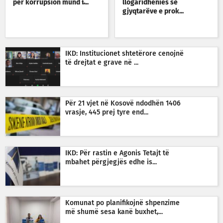
për korrupsion mund t̵...
llogaridhënies së
gjyqtarëve e prok...
IKD: Institucionet shtetërore cenojnë
të drejtat e grave në ...
Për 21 vjet në Kosovë ndodhën 1406
vrasje, 445 prej tyre end...
IKD: Për rastin e Agonis Tetajt të
mbahet përgjegjës edhe is...
Komunat po planifikojnë shpenzime
më shumë sesa kanë buxhet,...