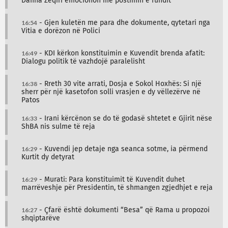
Dafina Zeqiri emocionon me postimin e fundit
16:54
- Gjen kuletën me para dhe dokumente, qytetari nga
Vitia e dorëzon në Polici
16:49
- KDI kërkon konstituimin e Kuvendit brenda afatit:
Dialogu politik të vazhdojë paralelisht
16:38
- Rreth 30 vite arrati, Dosja e Sokol Hoxhës: Si një
sherr për një kasetofon solli vrasjen e dy vëllezërve në
Patos
16:33
- Irani kërcënon se do të godasë shtetet e Gjirit nëse
ShBA nis sulme të reja
16:29
- Kuvendi jep detaje nga seanca sotme, ia përmend
Kurtit dy detyrat
16:29
- Murati: Para konstituimit të Kuvendit duhet
marrëveshje për Presidentin, të shmangen zgjedhjet e reja
16:27
- Çfarë është dokumenti “Besa” që Rama u propozoi
shqiptarëve