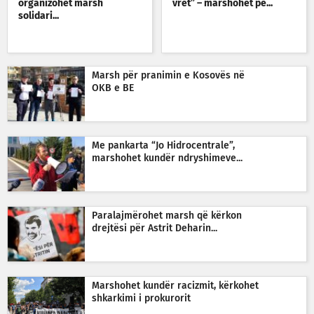
organizohet marsh
vret” – marshohet pë...
solidari...
Marsh për pranimin e Kosovës në
OKB e BE
Me pankarta “Jo Hidrocentrale”,
marshohet kundër ndryshimeve...
Paralajmërohet marsh që kërkon
drejtësi për Astrit Deharin...
Marshohet kundër racizmit, kërkohet
shkarkimi i prokurorit