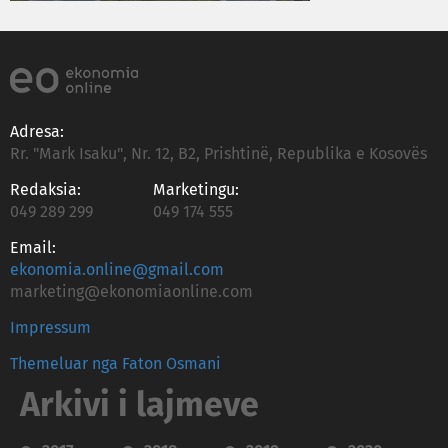
Adresa:
Rr. "Mark Isaku", Nr. 12, B2, Prishtinë, Republika e Kosovës
Redaksia:
Marketingu:
049 289 299
049 174 555
Email:
ekonomia.online@gmail.com
marketing@ekonomiaonline.com
Impressum
Themeluar nga Faton Osmani
Arkivi i lajmeve