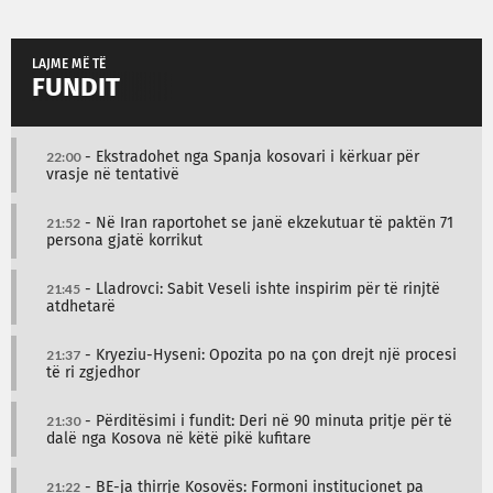
LAJME MË TË
FUNDIT
22:00
- Ekstradohet nga Spanja kosovari i kërkuar për
vrasje në tentativë
21:52
- Në Iran raportohet se janë ekzekutuar të paktën 71
persona gjatë korrikut
21:45
- Lladrovci: Sabit Veseli ishte inspirim për të rinjtë
atdhetarë
21:37
- Kryeziu-Hyseni: Opozita po na çon drejt një procesi
të ri zgjedhor
21:30
- Përditësimi i fundit: Deri në 90 minuta pritje për të
dalë nga Kosova në këtë pikë kufitare
21:22
- BE-ja thirrje Kosovës: Formoni institucionet pa