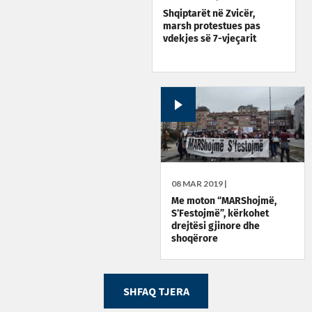
Shqiptarët në Zvicër,
marsh protestues pas
vdekjes së 7-vjeçarit
08 MAR 2019 |
Me moton “MARShojmë,
S’Festojmë”, kërkohet
drejtësi gjinore dhe
shoqërore
SHFAQ TJERA