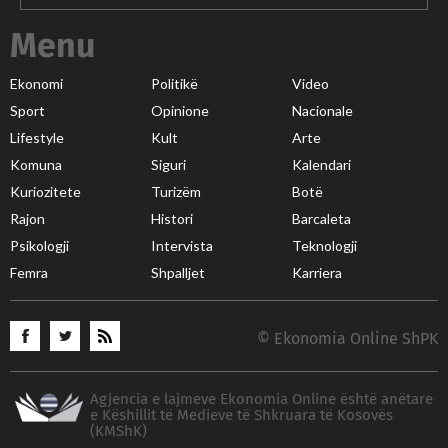
Menu
Ekonomi
Politikë
Video
Sport
Opinione
Nacionale
Lifestyle
Kult
Arte
Komuna
Siguri
Kalendari
Kuriozitete
Turizëm
Botë
Rajon
Histori
Barcaleta
Psikologji
Intervista
Teknologji
Femra
Shpalljet
Karriera
© Ekonomia Online ShPK
Agjencia e lajmeve Ekonomia Online është anëtare
e Këshillit të Medieve të Shkruara të Kosovës
(KMShK)