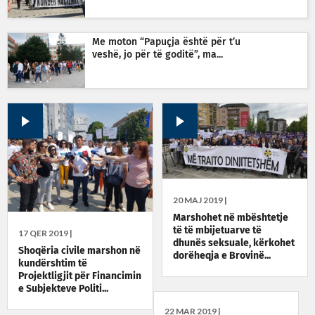
Me moton “Papuçja është për t’u
veshë, jo për të goditë”, ma...
20 MAJ 2019 |
Marshohet në mbështetje
të të mbijetuarve të
17 QER 2019 |
dhunës seksuale, kërkohet
Shoqëria civile marshon në
dorëheqja e Brovinë...
kundërshtim të
Projektligjit për Financimin
e Subjekteve Politi...
22 MAR 2019 |