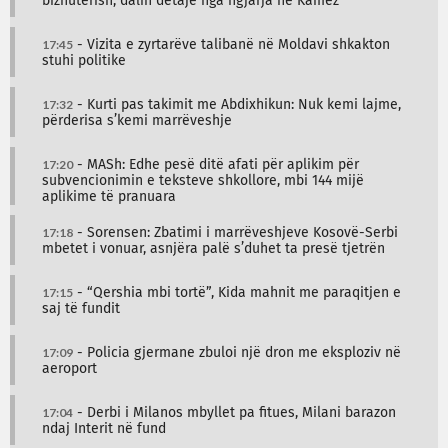
bizhuterish, dalin detaje nga ngjarja në Kamëz
17:45
- Vizita e zyrtarëve talibanë në Moldavi shkakton
stuhi politike
17:32
- Kurti pas takimit me Abdixhikun: Nuk kemi lajme,
përderisa s’kemi marrëveshje
17:20
- MASh: Edhe pesë ditë afati për aplikim për
subvencionimin e teksteve shkollore, mbi 144 mijë
aplikime të pranuara
17:18
- Sorensen: Zbatimi i marrëveshjeve Kosovë-Serbi
mbetet i vonuar, asnjëra palë s’duhet ta presë tjetrën
17:15
- “Qershia mbi tortë”, Kida mahnit me paraqitjen e
saj të fundit
17:09
- Policia gjermane zbuloi një dron me eksploziv në
aeroport
17:04
- Derbi i Milanos mbyllet pa fitues, Milani barazon
ndaj Interit në fund