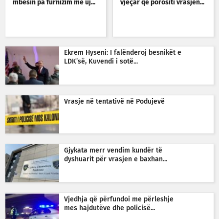
mbesin pa furnizim me uj...
vjeçar që porositi vrasjen...
Ekrem Hyseni: I falënderoj besnikët e
LDK’së, Kuvendi i sotë...
Vrasje në tentativë në Podujevë
Gjykata merr vendim kundër të
dyshuarit për vrasjen e baxhan...
Vjedhja që përfundoi me përleshje
mes hajdutëve dhe policisë...