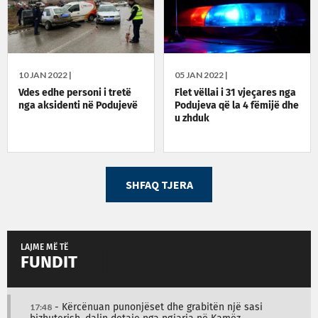
10 JAN 2022 |
05 JAN 2022 |
Vdes edhe personi i tretë
Flet vëllai i 31 vjeçares nga
nga aksidenti në Podujevë
Podujeva që la 4 fëmijë dhe
u zhduk
SHFAQ TJERA
LAJME MË TË
FUNDIT
17:48
- Kërcënuan punonjëset dhe grabitën një sasi