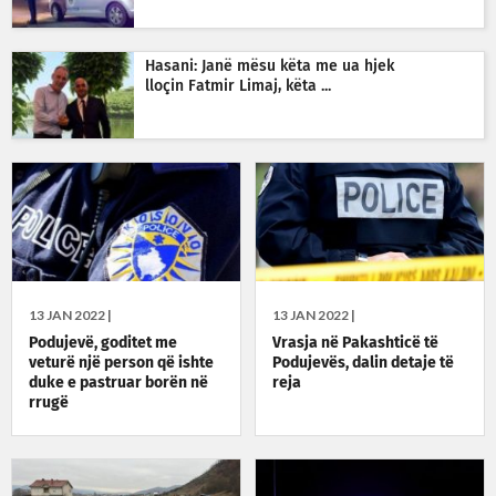
Hasani: Janë mësu këta me ua hjek
lloçin Fatmir Limaj, këta ...
13 JAN 2022 |
13 JAN 2022 |
Podujevë, goditet me
Vrasja në Pakashticë të
veturë një person që ishte
Podujevës, dalin detaje të
duke e pastruar borën në
reja
rrugë