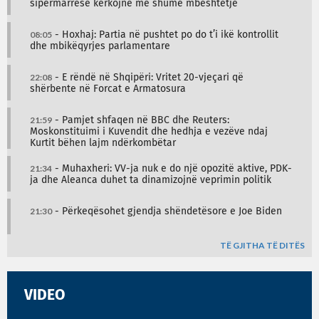
sipërmarrëse kërkojnë më shumë mbështetje
08:05
- Hoxhaj: Partia në pushtet po do t’i ikë kontrollit
dhe mbikëqyrjes parlamentare
22:08
- E rëndë në Shqipëri: Vritet 20-vjeçari që
shërbente në Forcat e Armatosura
21:59
- Pamjet shfaqen në BBC dhe Reuters:
Moskonstituimi i Kuvendit dhe hedhja e vezëve ndaj
Kurtit bëhen lajm ndërkombëtar
21:34
- Muhaxheri: VV-ja nuk e do një opozitë aktive, PDK-
ja dhe Aleanca duhet ta dinamizojnë veprimin politik
21:30
- Përkeqësohet gjendja shëndetësore e Joe Biden
TË GJITHA TË DITËS
VIDEO