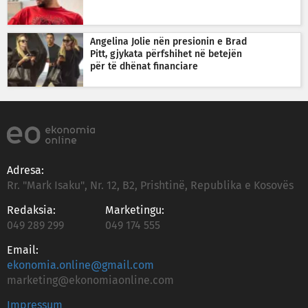
Angelina Jolie nën presionin e Brad
Pitt, gjykata përfshihet në betejën
për të dhënat financiare
Adresa:
Rr. "Mark Isaku", Nr. 12, B2, Prishtinë, Republika e Kosovës
Redaksia:
Marketingu:
049 289 299
049 174 555
Email:
ekonomia.online@gmail.com
marketing@ekonomiaonline.com
Impressum