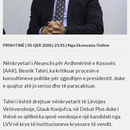
PRISHTINË | 05 QER 2026 | 21:41 |
Nga Ekonomia Online
Nënkryetari i Aleancës për Ardhmërinë e Kosovës
(AAK), Besnik Tahiri, ka kritikuar procesin e
konsultimeve politike për zgjedhjen e presidentit, duke
e quajtur atë jo serioz dhe të paracaktuar.
Tahiri i është drejtuar nënkryetarit të Lëvizjes
Vetëvendosje, Glauk Konjufca, në Debat Plus duke i
thënë se qëllimi ka qenë vendosja e një kandidati nga
LVV në krye të institucioneve kryesore të vendit.