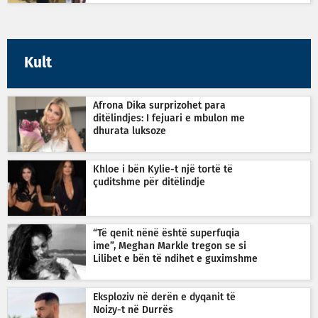
Kult
Afrona Dika surprizohet para
ditëlindjes: I fejuari e mbulon me
dhurata luksoze
Khloe i bën Kylie-t një tortë të
çuditshme për ditëlindje
“Të qenit nënë është superfuqia
ime”, Meghan Markle tregon se si
Lilibet e bën të ndihet e guximshme
Eksploziv në derën e dyqanit të
Noizy-t në Durrës