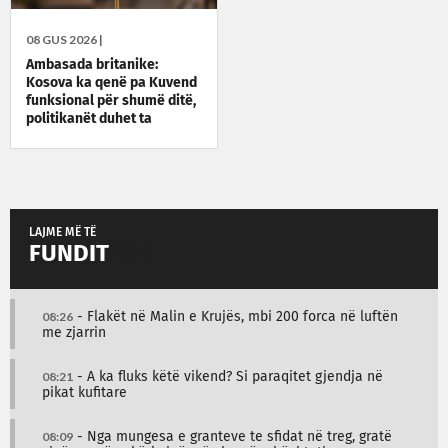
08 GUS 2026 |
Ambasada britanike:
Kosova ka qenë pa Kuvend
funksional për shumë ditë,
politikanët duhet ta
zgjidhin situatën
LAJME MË TË
FUNDIT
08:26
- Flakët në Malin e Krujës, mbi 200 forca në luftën
me zjarrin
08:21
- A ka fluks këtë vikend? Si paraqitet gjendja në
pikat kufitare
08:09
- Nga mungesa e granteve te sfidat në treg, gratë