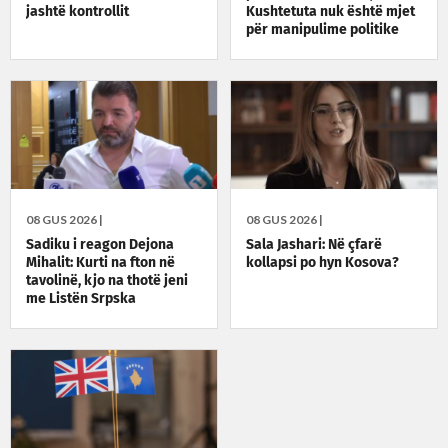
jashtë kontrollit
Kushtetuta nuk është mjet
për manipulime politike
08 GUS 2026 |
08 GUS 2026 |
Sadiku i reagon Dejona
Sala Jashari: Në çfarë
Mihalit: Kurti na fton në
kollapsi po hyn Kosova?
tavolinë, kjo na thotë jeni
me Listën Srpska