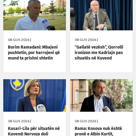
08 GUS 2026 |
08 GUS 2026 |
Burim Ramadani: Mbajeni
“Gallatë vezësh”, Qorrolli
pushtetin, por harrojeni që
ironizon me Kadriajn pas
mund ta prishni shtetin
situatës në Kuvend
08 GUS 2026 |
08 GUS 2026 |
Kusari-Lila për situatën në
Rama: Kosova nuk është
Kuvend: Nervoza doli
pronë e Albin Kurtit,