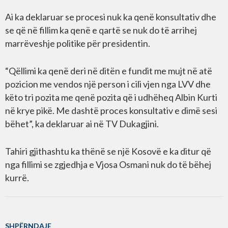
Ai ka deklaruar se procesi nuk ka qenë konsultativ dhe
se që në fillim ka qenë e qartë se nuk do të arrihej
marrëveshje politike për presidentin.
“Qëllimi ka qenë deri në ditën e fundit me mujt në atë
pozicion me vendos një person i cili vjen nga LVV dhe
këto tri pozita me qenë pozita që i udhëheq Albin Kurti
në krye pikë. Me dashtë proces konsultativ e dimë sesi
bëhet”, ka deklaruar ai në TV Dukagjini.
Tahiri gjithashtu ka thënë se një Kosovë e ka ditur që
nga fillimi se zgjedhja e Vjosa Osmani nuk do të bëhej
kurrë.
SHPËRNDAJE