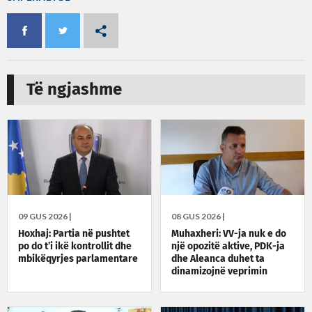
Të ngjashme
09 GUS 2026 |
08 GUS 2026 |
Hoxhaj: Partia në pushtet
Muhaxheri: VV-ja nuk e do
po do t’i ikë kontrollit dhe
një opozitë aktive, PDK-ja
mbikëqyrjes parlamentare
dhe Aleanca duhet ta
dinamizojnë veprimin
politik