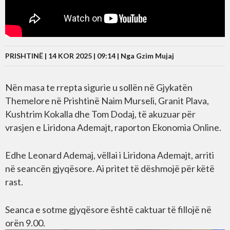
PRISHTINË | 14 KOR 2025 | 09:14 |
Nga Gzim Mujaj
Nën masa te rrepta sigurie u sollën në Gjykatën
Themelore në Prishtinë Naim Murseli, Granit Plava,
Kushtrim Kokalla dhe Tom Dodaj, të akuzuar për
vrasjen e Liridona Ademajt, raporton Ekonomia Online.
Edhe Leonard Ademaj, vëllai i Liridona Ademajt, arriti
në seancën gjyqësore. Ai pritet të dëshmojë për këtë
rast.
Seanca e sotme gjyqësore është caktuar të fillojë në
orën 9.00.