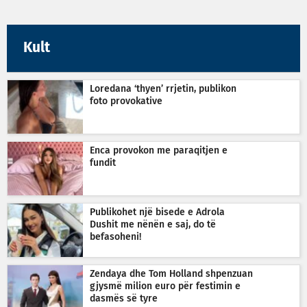
Kult
Loredana ‘thyen’ rrjetin, publikon
foto provokative
Enca provokon me paraqitjen e
fundit
Publikohet një bisede e Adrola
Dushit me nënën e saj, do të
befasoheni!
Zendaya dhe Tom Holland shpenzuan
gjysmë milion euro për festimin e
dasmës së tyre