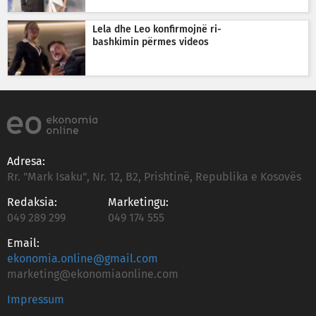
Lela dhe Leo konfirmojnë ri-
bashkimin përmes videos
Adresa:
Rr. "Mark Isaku", Nr. 12, B2, Prishtinë, Republika e Kosovës
Redaksia:
Marketingu:
049 289 299
049 174 555
Email:
ekonomia.online@gmail.com
marketing@ekonomiaonline.com
Impressum