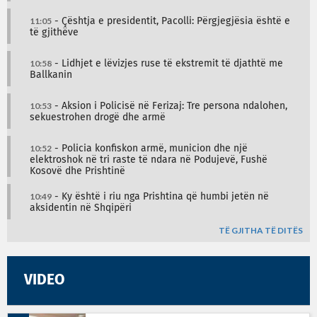
11:05
- Çështja e presidentit, Pacolli: Përgjegjësia është e
të gjithëve
10:58
- Lidhjet e lëvizjes ruse të ekstremit të djathtë me
Ballkanin
10:53
- Aksion i Policisë në Ferizaj: Tre persona ndalohen,
sekuestrohen drogë dhe armë
10:52
- Policia konfiskon armë, municion dhe një
elektroshok në tri raste të ndara në Podujevë, Fushë
Kosovë dhe Prishtinë
10:49
- Ky është i riu nga Prishtina që humbi jetën në
aksidentin në Shqipëri
TË GJITHA TË DITËS
VIDEO