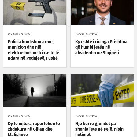
07 GUS 2026 |
07 GUS 2026 |
Policia konfiskon armë,
Ky është i riu nga Prishtina
municion dhe një
që humbi jetën në
elektroshok në tri raste të
aksidentin në Shqipëri
ndara në Podujevë, Fushë
Kosovë dhe Prishtinë
07 GUS 2026 |
07 GUS 2026 |
Dy të mitura raportohen të
Një burrë gjendet pa
zhdukura në Gjilan dhe
shenja jete në Pejë, nisin
Malishevë
hetimet