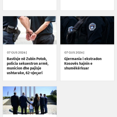
07 GUS 2026 |
07 GUS 2026 |
Bastisje në Zubin Potok,
Gjermania i ekstradon
policia sekuestron armë,
Kosovës hajnin e
municion dhe pajisje
shumëkërkuar
ushtarake, 62-vjeçari
përfundon në ndalim