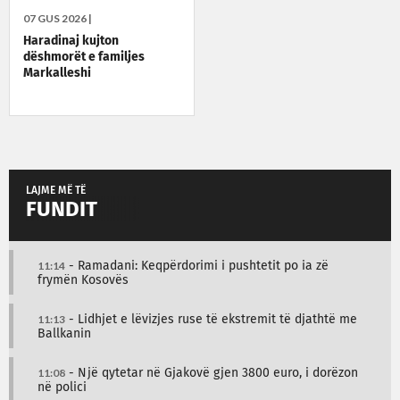
07 GUS 2026 |
Haradinaj kujton
dëshmorët e familjes
Markalleshi
LAJME MË TË
FUNDIT
11:14
- Ramadani: Keqpërdorimi i pushtetit po ia zë
frymën Kosovës
11:13
- Lidhjet e lëvizjes ruse të ekstremit të djathtë me
Ballkanin
11:08
- Një qytetar në Gjakovë gjen 3800 euro, i dorëzon
në polici