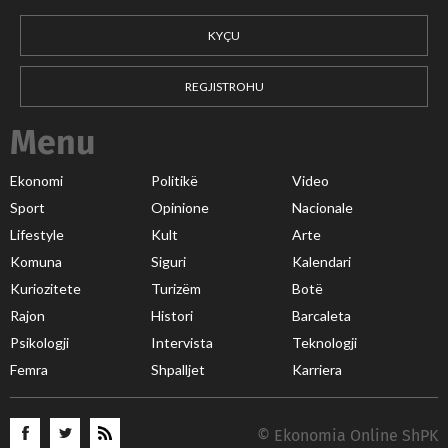
KYÇU
REGJISTROHU
Menu
Ekonomi
Politikë
Video
Sport
Opinione
Nacionale
Lifestyle
Kult
Arte
Komuna
Siguri
Kalendari
Kuriozitete
Turizëm
Botë
Rajon
Histori
Barcaleta
Psikologji
Intervista
Teknologji
Femra
Shpalljet
Karriera
© Ekonomia Online ShPK