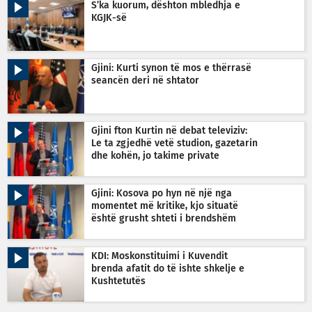
S’ka kuorum, dështon mbledhja e
KGJK-së
Gjini: Kurti synon të mos e thërrasë
seancën deri në shtator
Gjini fton Kurtin në debat televiziv:
Le ta zgjedhë vetë studion, gazetarin
dhe kohën, jo takime private
Gjini: Kosova po hyn në një nga
momentet më kritike, kjo situatë
është grusht shteti i brendshëm
KDI: Moskonstituimi i Kuvendit
brenda afatit do të ishte shkelje e
Kushtetutës