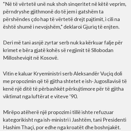
“Në të vërtetë unë nuk shoh sinqeritet në këtë veprim,
përndryshe gjithmonë do të jem i gatshëm ta
përshëndes çdo hap të vërtetë drejt pajtimit, i cili na
është shumë i nevojshëm,” deklaroi Gjuriq të enjten.
Deri më tani asnjë zyrtar serb nuk ka kërkuar falje për
krimet e bëra gjatë kohës së regjimit të Sllobodan
Millosheviqit në Kosovë.
Vitin e kaluar Kryeministri serb Aleksandër Vuçiq doli
me propozimin që të gjitha shtetet e ish-Jugosllavisë të
kenë një ditë të përbashkët përkujtimore për të gjitha
viktimat nga luftërat e viteve ’90.
Mirëpo atëherë një propozim i tillë ishte refuzuar
kategorikisht nga ish-ministri i Jashtëm, tani Presidenti
Hashim Thaçi, por edhe nga kroatët dhe boshnjakët.