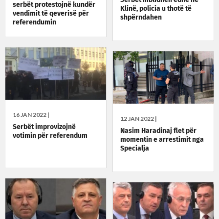
serbët protestojnë kundër
Klinë, policia u thotë të
vendimit të qeverisë për
shpërndahen
referendumin
16 JAN 2022 |
12 JAN 2022 |
Serbët improvizojnë
Nasim Haradinaj flet për
votimin për referendum
momentin e arrestimit nga
Specialja