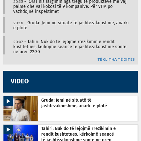
20:35
- IQMT nis largimin nga tregu të produkteve me vaj
palme dhe vaj kokosi të 9 kompanive: Për VITA po
vazhdojnë inspektimet
20:18
- Gruda: Jemi në situatë të jashtëzakonshme, anarki
e plotë
20:07
- Tahiri: Nuk do të lejojmë rrezikimin e rendit
kushtetues, kërkojmë seancë të jashtëzakonshme sonte
në orën 22:30
TË GJITHA TË DITËS
VIDEO
Gruda: Jemi në situatë të
jashtëzakonshme, anarki e plotë
Tahiri: Nuk do të lejojmë rrezikimin e
rendit kushtetues, kërkojmë seancë
të jashtëzakonshme sonte në orën