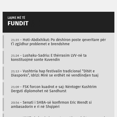
LAJME MË TË
FUNDIT
21:35
- Hoti-Abdixhikut: Po dëshiron poste qeveritare për
t’i zgjidhur problemet e brendshme
21:24
- Lushaku-Sadriu: E thërrasim LVV-në ta
konstituojmë sonte Kuvendin
21:13
- Vushtrria hap festivalin tradicional “Ditët e
Diasporës”, Idrizi: Mirë se erdhët në vendlindjen tuaj
21:09
- FSK forcon kuadrot e saj: Nëntoger Kushtrim
Derguti diplomohet në Sandhurst
20:56
- Senati i SHBA-së konfirmon Eric Wendt si
ambasadorin e ri në Shqipëri