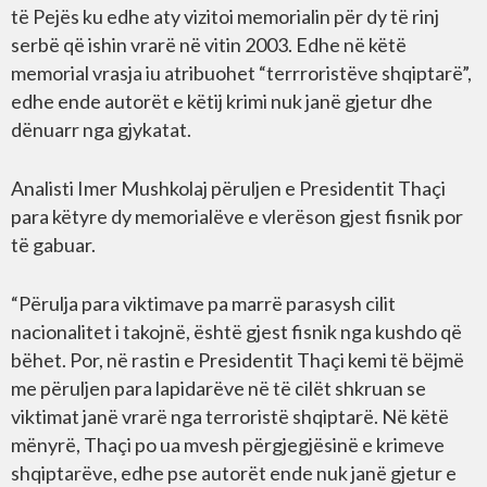
të Pejës ku edhe aty vizitoi memorialin për dy të rinj
serbë që ishin vrarë në vitin 2003. Edhe në këtë
memorial vrasja iu atribuohet “terrroristëve shqiptarë”,
edhe ende autorët e këtij krimi nuk janë gjetur dhe
dënuarr nga gjykatat.
Analisti Imer Mushkolaj përuljen e Presidentit Thaçi
para këtyre dy memorialëve e vlerëson gjest fisnik por
të gabuar.
“Përulja para viktimave pa marrë parasysh cilit
nacionalitet i takojnë, është gjest fisnik nga kushdo që
bëhet. Por, në rastin e Presidentit Thaçi kemi të bëjmë
me përuljen para lapidarëve në të cilët shkruan se
viktimat janë vrarë nga terroristë shqiptarë. Në këtë
mënyrë, Thaçi po ua mvesh përgjegjësinë e krimeve
shqiptarëve, edhe pse autorët ende nuk janë gjetur e