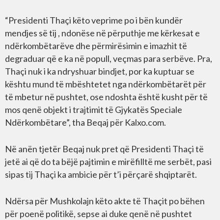
“Presidenti Thaçi këto veprime po i bën kundër
mendjes së tij , ndonëse në përputhje me kërkesat e
ndërkombëtarëve dhe përmirësimin e imazhit të
degraduar që e ka në popull, veçmas para serbëve. Pra,
Thaçi nuk i ka ndryshuar bindjet, por ka kuptuar se
kështu mund të mbështetet nga ndërkombëtarët për
të mbetur në pushtet, ose ndoshta është kusht për të
mos qenë objekt i trajtimit të Gjykatës Speciale
Ndërkombëtare”, tha Beqaj për Kalxo.com.
Në anën tjetër Beqaj nuk pret që Presidenti Thaçi të
jetë ai që do ta bëjë pajtimin e mirëfilltë me serbët, pasi
sipas tij Thaçi ka ambicie për t’i përçarë shqiptarët.
Ndërsa për Mushkolajn këto akte të Thaçit po bëhen
për poenë politikë, sepse ai duke qenë në pushtet