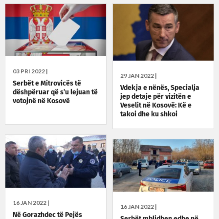
03 PRI 2022 |
29 JAN 2022 |
Serbët e Mitrovicës të
Vdekja e nënës, Specialja
dëshpëruar që s’u lejuan të
jep detaje për vizitën e
votojnë në Kosovë
Veselit në Kosovë: Kë e
takoi dhe ku shkoi
16 JAN 2022 |
16 JAN 2022 |
Në Gorazhdec të Pejës
Serbët mblidhen edhe në