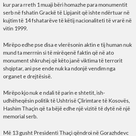
kur para rreth 1 muaji bëri homazhe para monumentit
serb në fshatin Grackë të Lipjanit që ishte ndërtuar në
kujtim të 14 fshatarëve të këtij nacionaliteti të vrarë në
vitin 1999.
Mirëpo edhe pse disa e vlerësonin aktin e tij human nuk
mund ta merrnin si të mirëqenë faktin që në ato
monument shkruhej që këto janë viktima të terrorit
shqiptar, ani pse ende nuk ka ndonjë vendim nga
organet e drejtësisë.
Mirëpo kjo nuk e ndali të parin e shtetit, ish-
udhëheqësin politik të Ushtrisë Çlirimtare të Kosovës,
Hashim Thaçin që ta bëjë edhe një vizitë të dytë në një
memorial serb.
Më 13 gusht Presidenti Thaçi qëndroi në Gorazhdevc