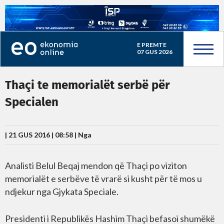
E PREMTE
07 GUS 2026
Thaçi te memorialët serbë për
Specialen
| 21 GUS 2016 | 08:58 |
Nga
Analisti Belul Beqaj mendon që Thaçi po viziton
memorialët e serbëve të vrarë si kusht për të mos u
ndjekur nga Gjykata Speciale.
Presidenti i Republikës Hashim Thaçi befasoi shumëkë