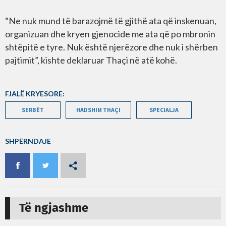
“Ne nuk mund të barazojmë të gjithë ata që inskenuan,
organizuan dhe kryen gjenocide me ata që po mbronin
shtëpitë e tyre. Nuk është njerëzore dhe nuk i shërben
pajtimit”, kishte deklaruar Thaçi në atë kohë.
FJALË KRYESORE:
SERBËT
HADSHIM THAÇI
SPECIALJA
SHPËRNDAJE
Të ngjashme