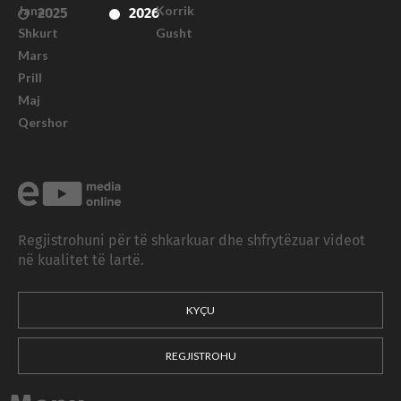
Janar
Korrik
2025
2026
Shkurt
Gusht
Mars
Prill
Maj
Qershor
Regjistrohuni për të shkarkuar dhe shfrytëzuar videot
në kualitet të lartë.
KYÇU
REGJISTROHU