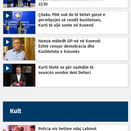
22:30
Çitaku: PDK nuk do të bëhet pjesë e
përmbysjes së rendit kushtetues,
Kurti të vijë sonte në Kuvend
Hamza mbledh GP-në në Kuvend:
Është cenuar demokracia dhe
Kushtetuta e Kosovës
Kurti thotë se për vazhdim të
seancës vendos Avni Dehari
Kult
Policia nis hetime ndaj Labinot