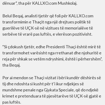
dënuar”, tha për KALLXO.com Mushkolaj.
Belul Beqaj, analisti tjetër që foli për KALLXO.com
transformimin e Thaçit nga një drejtues politik të
guerilëve të UÇK-së në vizitues të memorialëve të
serbëve të vrarë pas luftës, e vlerëson pozitivisht.
“Si çdokush tjetër, edhe Presidenti Thaçi është mirë të
transformohet varësisht nga rrethanat dhe njohuritë e
reja për shkak se vetëm ndryshimi, është i përhershëm”,
tha Beqaj.
Por ai mendon se Thaçi vizitat i bëri kundër dëshirës së
tij dhe ndoshta si kusht për t’i ikur ndjekjes së
mundshme penale nga Gjykata Speciale, që do ndjekë
krimet e pretenduara të pjesëtarëve të UÇK-së gjatë e
pas luftës.