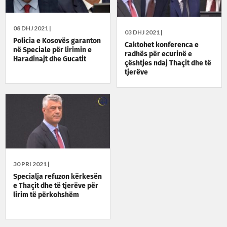
08 DHJ 2021 |
03 DHJ 2021 |
Policia e Kosovës garanton
Caktohet konferenca e
në Speciale për lirimin e
radhës për ecurinë e
Haradinajt dhe Gucatit
çështjes ndaj Thaçit dhe të
tjerëve
30 PRI 2021 |
Specialja refuzon kërkesën
e Thaçit dhe të tjerëve për
lirim të përkohshëm