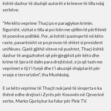
është dashur të zbulojë autorët e krimeve të tilla ndaj
serbëve.
“Me këto veprime Thaçi po e paragjykon krimin.
Sigurisht, vizitat e tilla ai po i bën me qëllim të përfitimit
të poenëve politikë. Por, ai është i pasinqertë në këto
raste, pavarësisht se po provon të shitet si president
unifikues. Gjatë gjithë viteve në pushtet, Thaçi është
dashur të angazhohet që përgjegjësit për këto dhe
krime të tjera të dalin para drejtësisë, e jo që tash me
veprimet e tij t’i fyejë dhe t’i akuzojë shqiptarët për
vrasje e terrorizëm”, tha Mushkolaj.
E se këto veprime të Thaçit nuk janë të sinqerta e ka
thënë edhe drejtori i Zyrës për Kosovën në Qeverinë
serbe, Marko Gjuriq kur ka folur për Pink TV.