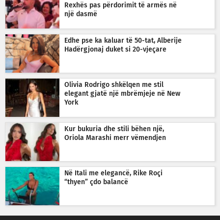
Rexhës pas përdorimit të armës në
një dasmë
Edhe pse ka kaluar të 50-tat, Alberije
Hadërgjonaj duket si 20-vjeçare
Olivia Rodrigo shkëlqen me stil
elegant gjatë një mbrëmjeje në New
York
Kur bukuria dhe stili bëhen një,
Oriola Marashi merr vëmendjen
Në Itali me elegancë, Rike Roçi
“thyen” çdo balancë