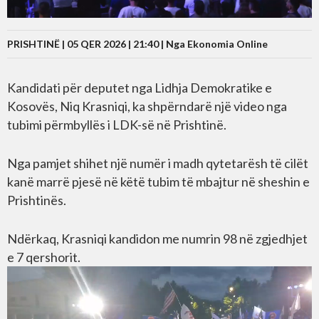
PRISHTINË | 05 QER 2026 | 21:40 |
Nga Ekonomia Online
Kandidati për deputet nga Lidhja Demokratike e
Kosovës, Niq Krasniqi, ka shpërndarë një video nga
tubimi përmbyllës i LDK-së në Prishtinë.
Nga pamjet shihet një numër i madh qytetarësh të cilët
kanë marrë pjesë në këtë tubim të mbajtur në sheshin e
Prishtinës.
Ndërkaq, Krasniqi kandidon me numrin 98 në zgjedhjet
e 7 qershorit.