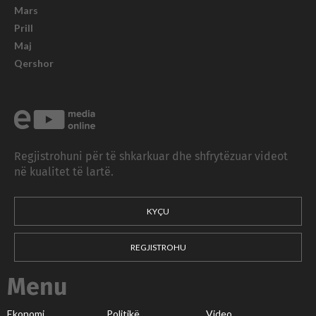
Mars
Prill
Maj
Qershor
Regjistrohuni për të shkarkuar dhe shfrytëzuar videot
në kualitet të lartë.
KYÇU
REGJISTROHU
Menu
Ekonomi
Politikë
Video