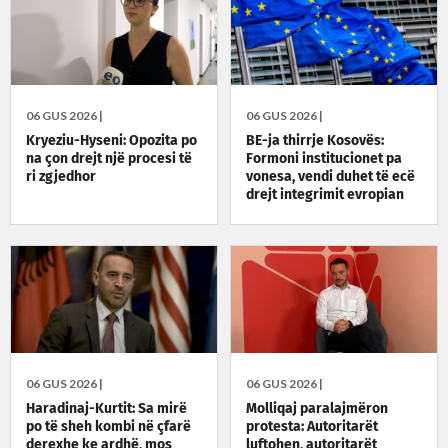
06 GUS 2026 |
06 GUS 2026 |
Kryeziu-Hyseni: Opozita po
BE-ja thirrje Kosovës:
na çon drejt një procesi të
Formoni institucionet pa
ri zgjedhor
vonesa, vendi duhet të ecë
drejt integrimit evropian
06 GUS 2026 |
06 GUS 2026 |
Haradinaj-Kurtit: Sa mirë
Molliqaj paralajmëron
po të sheh kombi në çfarë
protesta: Autoritarët
derexhe ke ardhë, mos
luftohen, autoritarët