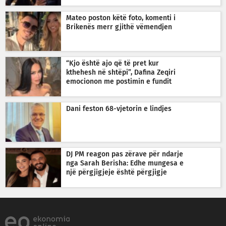
Mateo poston këtë foto, komenti i
Brikenës merr gjithë vëmendjen
“Kjo është ajo që të pret kur
kthehesh në shtëpi”, Dafina Zeqiri
emocionon me postimin e fundit
Dani feston 68-vjetorin e lindjes
DJ PM reagon pas zërave për ndarje
nga Sarah Berisha: Edhe mungesa e
një përgjigjeje është përgjigje