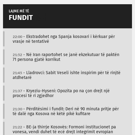
LAJME MË TË
FUNDIT
22:00
- Ekstradohet nga Spanja kosovari i kërkuar për
vrasje në tentativë
21:52
- Në Iran raportohet se janë ekzekutuar të paktën
71 persona gjatë korrikut
21:45
- Lladrovci: Sabit Veseli ishte inspirim për të rinjtë
atdhetarë
21:37
- Kryeziu-Hyseni: Opozita po na çon drejt një
procesi të ri zgjedhor
21:30
- Përditësimi i fundit: Deri në 90 minuta pritje për
të dalë nga Kosova në këtë pikë kufitare
21:22
- BE-ja thirrje Kosovës: Formoni institucionet pa
vonesa, vendi duhet të ecë drejt integrimit evropian