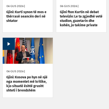
06 GUS 2026 |
06 GUS 2026 |
Gjini: Kurti synon të mos e
Gjini fton Kurtin në debat
thërrasë seancën deri në
televiziv: Le ta zgjedhë vetë
shtator
studion, gazetarin dhe
kohën, jo takime private
06 GUS 2026 |
Gjini: Kosova po hyn në një
nga momentet më kritike,
kjo situatë është grusht
shteti i brendshëm