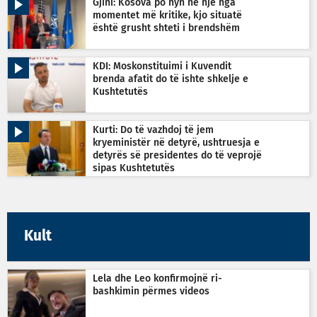
Gjini: Kosova po hyn në një nga
momentet më kritike, kjo situatë
është grusht shteti i brendshëm
KDI: Moskonstituimi i Kuvendit
brenda afatit do të ishte shkelje e
Kushtetutës
Kurti: Do të vazhdoj të jem
kryeministër në detyrë, ushtruesja e
detyrës së presidentes do të veprojë
sipas Kushtetutës
Kult
Lela dhe Leo konfirmojnë ri-
bashkimin përmes videos