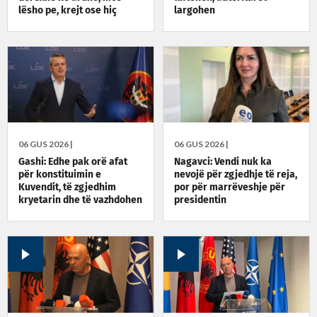
lësho pe, krejt ose hiç
largohen
06 GUS 2026 |
06 GUS 2026 |
Gashi: Edhe pak orë afat
Nagavci: Vendi nuk ka
për konstituimin e
nevojë për zgjedhje të reja,
Kuvendit, të zgjedhim
por për marrëveshje për
kryetarin dhe të vazhdohen
presidentin
bisedimet për qeverinë e
presidentin