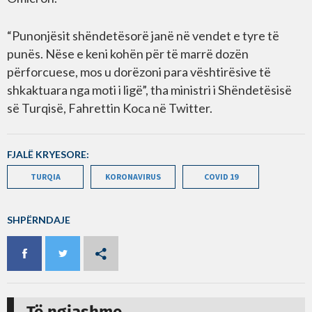
“Punonjësit shëndetësorë janë në vendet e tyre të
punës. Nëse e keni kohën për të marrë dozën
përforcuese, mos u dorëzoni para vështirësive të
shkaktuara nga moti i ligë”, tha ministri i Shëndetësisë
së Turqisë, Fahrettin Koca në Twitter.
FJALË KRYESORE:
TURQIA
KORONAVIRUS
COVID 19
SHPËRNDAJE