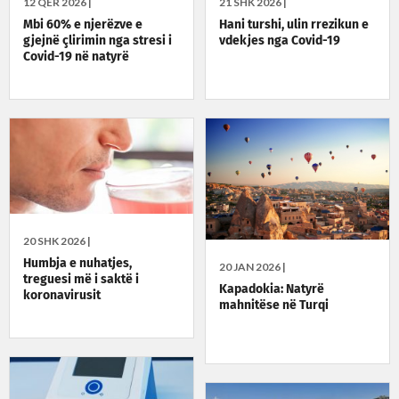
12 QER 2026 |
21 SHK 2026 |
Mbi 60% e njerëzve e
Hani turshi, ulin rrezikun e
gjejnë çlirimin nga stresi i
vdekjes nga Covid-19
Covid-19 në natyrë
20 SHK 2026 |
Humbja e nuhatjes,
20 JAN 2026 |
treguesi më i saktë i
Kapadokia: Natyrë
koronavirusit
mahnitëse në Turqi