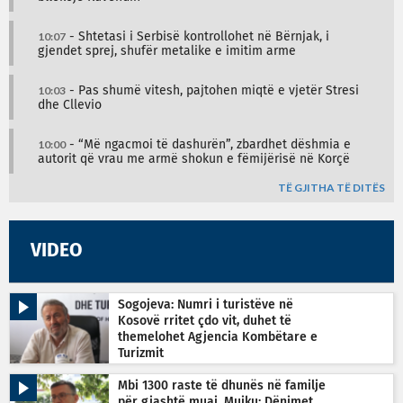
10:07
- Shtetasi i Serbisë kontrollohet në Bërnjak, i
gjendet sprej, shufër metalike e imitim arme
10:03
- Pas shumë vitesh, pajtohen miqtë e vjetër Stresi
dhe Cllevio
10:00
- “Më ngacmoi të dashurën”, zbardhet dëshmia e
autorit që vrau me armë shokun e fëmijërisë në Korçë
TË GJITHA TË DITËS
VIDEO
Sogojeva: Numri i turistëve në
Kosovë rritet çdo vit, duhet të
themelohet Agjencia Kombëtare e
Turizmit
Mbi 1300 raste të dhunës në familje
për gjashtë muaj, Mujku: Dënimet