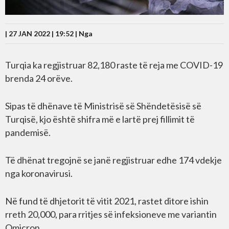
| 27 JAN 2022 | 19:52 |
Nga
Turqia ka regjistruar 82,180 raste të reja me COVID-19
brenda 24 orëve.
Sipas të dhënave të Ministrisë së Shëndetësisë së
Turqisë, kjo është shifra më e lartë prej fillimit të
pandemisë.
Të dhënat tregojnë se janë regjistruar edhe 174 vdekje
nga koronavirusi.
Në fund të dhjetorit të vitit 2021, rastet ditore ishin
rreth 20,000, para rritjes së infeksioneve me variantin
Omicron.