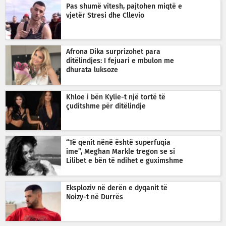
Pas shumë vitesh, pajtohen miqtë e
vjetër Stresi dhe Cllevio
Afrona Dika surprizohet para
ditëlindjes: I fejuari e mbulon me
dhurata luksoze
Khloe i bën Kylie-t një tortë të
çuditshme për ditëlindje
“Të qenit nënë është superfuqia
ime”, Meghan Markle tregon se si
Lilibet e bën të ndihet e guximshme
Eksploziv në derën e dyqanit të
Noizy-t në Durrës