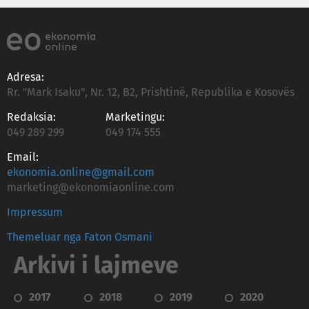
Adresa:
Rr. "Mark Isaku", Nr. 12, B2, Prishtinë, Republika e Kosovës
Redaksia:
Marketingu:
049 289 299
049 174 555
Email:
ekonomia.online@gmail.com
marketing@ekonomiaonline.com
Impressum
Themeluar nga Faton Osmani
Arkivi i lajmeve
2017
2018
2019
2020