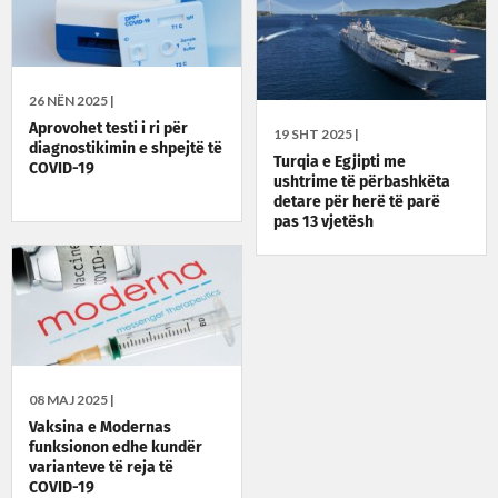
26 NËN 2025 |
Aprovohet testi i ri për
19 SHT 2025 |
diagnostikimin e shpejtë të
Turqia e Egjipti me
COVID-19
ushtrime të përbashkëta
detare për herë të parë
pas 13 vjetësh
08 MAJ 2025 |
Vaksina e Modernas
funksionon edhe kundër
varianteve të reja të
COVID-19