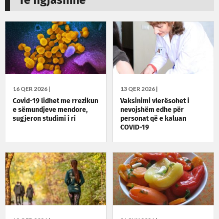
Të ngjashme
16 QER 2026 |
13 QER 2026 |
Covid-19 lidhet me rrezikun
Vaksinimi vlerësohet i
e sëmundjeve mendore,
nevojshëm edhe për
sugjeron studimi i ri
personat që e kaluan
COVID-19