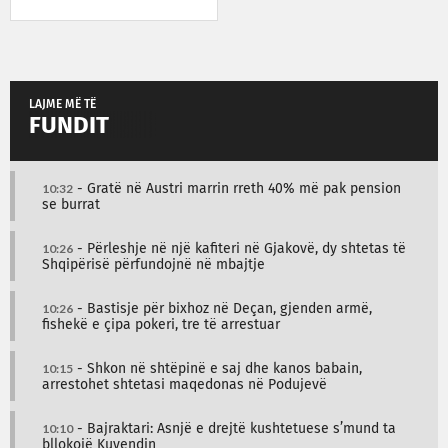
LAJME MË TË
FUNDIT
10:32
- Gratë në Austri marrin rreth 40% më pak pension
se burrat
10:26
- Përleshje në një kafiteri në Gjakovë, dy shtetas të
Shqipërisë përfundojnë në mbajtje
10:26
- Bastisje për bixhoz në Deçan, gjenden armë,
fishekë e çipa pokeri, tre të arrestuar
10:15
- Shkon në shtëpinë e saj dhe kanos babain,
arrestohet shtetasi maqedonas në Podujevë
10:10
- Bajraktari: Asnjë e drejtë kushtetuese s’mund ta
bllokojë Kuvendin