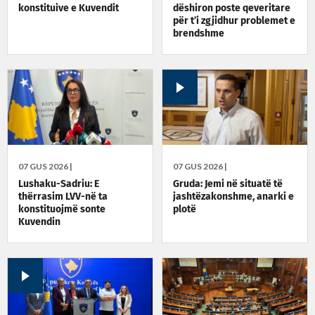
konstituive e Kuvendit
dëshiron poste qeveritare
për t’i zgjidhur problemet e
brendshme
07 GUS 2026 |
07 GUS 2026 |
Lushaku-Sadriu: E
Gruda: Jemi në situatë të
thërrasim LVV-në ta
jashtëzakonshme, anarki e
konstituojmë sonte
plotë
Kuvendin