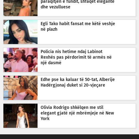
paraqitjen e fundit, shfaqet elegante
dhe vezulluese
Egli Tako habit fansat me këtë veshje
në plazh
Policia nis hetime ndaj Labinot
Rexhës pas përdorimit të armës në
një dasmë
Edhe pse ka kaluar të 50-tat, Alberije
Hadërgjonaj duket si 20-vjeçare
Olivia Rodrigo shkëlqen me stil
elegant gjatë një mbrëmjeje në New
York