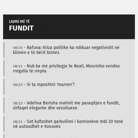
LAJME MË TË
FUNDIT
08:35
- Rafuna: Kriza politike ka ndikuar negativisht në
klimën e të bërit biznes
08:31
- Nuk ka më privilegje te Reali, Mourinho vendos
rregulla të rrepta
08:25
- Si ta mposhtni ‘marren’?
08:23
- Adelina Berisha mahnit me paraqitjen e fundit,
shfaqet elegante dhe vezulluese
08:21
- Sot kufizohet qarkullimi i kamionëve mbi 20 tonë
në autoudhët e Kosovës