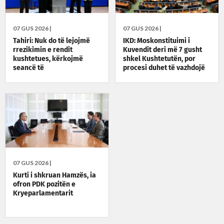
07 GUS 2026 |
07 GUS 2026 |
Tahiri: Nuk do të lejojmë
IKD: Moskonstituimi i
rrezikimin e rendit
Kuvendit deri më 7 gusht
kushtetues, kërkojmë
shkel Kushtetutën, por
seancë të
procesi duhet të vazhdojë
jashtëzakonshme sonte në
orën 22:30
07 GUS 2026 |
Kurti i shkruan Hamzës, ia
ofron PDK pozitën e
Kryeparlamentarit