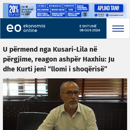
E SHTUNË
08 GUS 2026
U përmend nga Kusari-Lila në
përgjime, reagon ashpër Haxhiu: Ju
dhe Kurti jeni “llomi i shoqërisë”