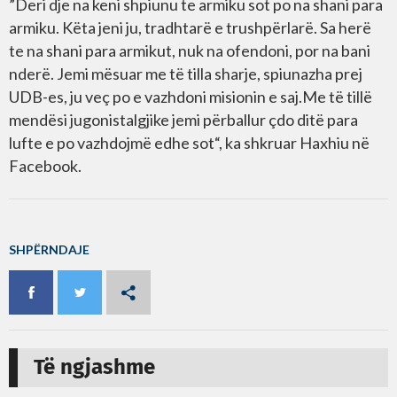
”Deri dje na keni shpiunu te armiku sot po na shani para
armiku. Këta jeni ju, tradhtarë e trushpërlarë. Sa herë
te na shani para armikut, nuk na ofendoni, por na bani
nderë. Jemi mësuar me të tilla sharje, spiunazha prej
UDB-es, ju veç po e vazhdoni misionin e saj.Me të tillë
mendësi jugonistalgjike jemi përballur çdo ditë para
lufte e po vazhdojmë edhe sot“, ka shkruar Haxhiu në
Facebook.
SHPËRNDAJE
Të ngjashme