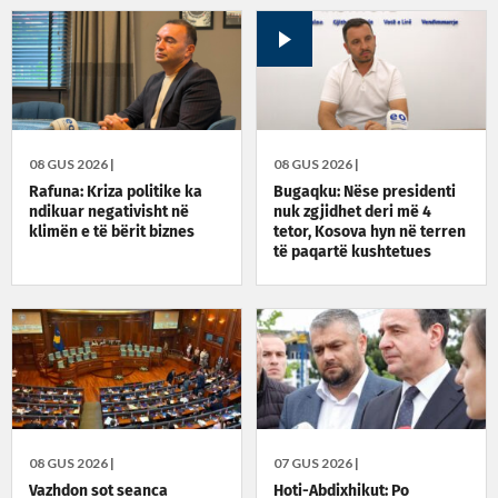
08 GUS 2026 |
08 GUS 2026 |
Rafuna: Kriza politike ka
Bugaqku: Nëse presidenti
ndikuar negativisht në
nuk zgjidhet deri më 4
klimën e të bërit biznes
tetor, Kosova hyn në terren
të paqartë kushtetues
08 GUS 2026 |
07 GUS 2026 |
Vazhdon sot seanca
Hoti-Abdixhikut: Po