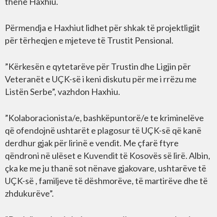
thënë Haxhiu.
Përmendja e Haxhiut lidhet për shkak të projektligjit
për tërheqjen e mjeteve të Trustit Pensional.
”Kërkesën e qytetarëve për Trustin dhe Ligjin për
Veteranët e UÇK-së i keni diskutu për me i rrëzu me
Listën Serbe”, vazhdon Haxhiu.
”Kolaboracionista/e, bashkëpuntorë/e te kriminelëve
që ofendojnë ushtarët e plagosur të UÇK-së që kanë
derdhur gjak për lirinë e vendit. Me çfarë ftyre
qëndroni në ulëset e Kuvendit të Kosovës së lirë. Albin,
çka ke me ju thanë sot nënave gjakovare, ushtarëve të
UÇK-së , familjeve të dëshmorëve, të martirëve dhe të
zhdukurëve”.