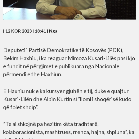
| 12 KOR 2023 | 18:41 |
Nga
Deputeti i Partisë Demokratike të Kosovës (PDK),
Bekim Haxhiu, i ka reaguar Mimoza Kusari-Lilës pasi kjo
e fundit në përgjimet e publikuara nga Nacionale
përmendi edhe Haxhiun.
E Haxhiu nuk e ka kursyer gjuhën e tij, duke e quajtur
Kusari-Lilën dhe Albin Kurtin si ”llomi i shoqërisë kudo
që folet shqip”.
”Te ai shkojnë pa hezitim këta tradhtarë,
kolaboracionista, mashtrues, rrenca, hajna, shpiuna”, ka