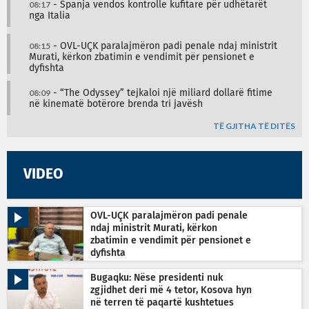
08:17
- Spanja vendos kontrolle kufitare për udhëtarët
nga Italia
08:15
- OVL-UÇK paralajmëron padi penale ndaj ministrit
Murati, kërkon zbatimin e vendimit për pensionet e
dyfishta
08:09
- “The Odyssey” tejkaloi një miliard dollarë fitime
në kinematë botërore brenda tri javësh
TË GJITHA TË DITËS
VIDEO
OVL-UÇK paralajmëron padi penale
ndaj ministrit Murati, kërkon
zbatimin e vendimit për pensionet e
dyfishta
Bugaqku: Nëse presidenti nuk
zgjidhet deri më 4 tetor, Kosova hyn
në terren të paqartë kushtetues