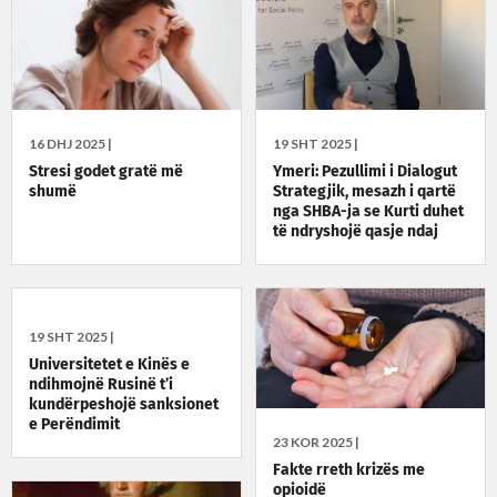
16 DHJ 2025 |
19 SHT 2025 |
Stresi godet gratë më
Ymeri: Pezullimi i Dialogut
shumë
Strategjik, mesazh i qartë
nga SHBA-ja se Kurti duhet
të ndryshojë qasje ndaj
Kushtetutës
19 SHT 2025 |
Universitetet e Kinës e
ndihmojnë Rusinë t’i
kundërpeshojë sanksionet
e Perëndimit
23 KOR 2025 |
Fakte rreth krizës me
opioidë