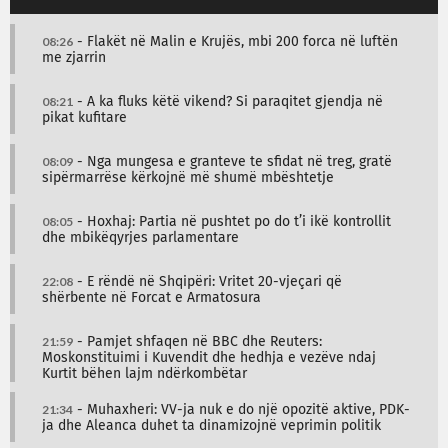
08:26
- Flakët në Malin e Krujës, mbi 200 forca në luftën
me zjarrin
08:21
- A ka fluks këtë vikend? Si paraqitet gjendja në
pikat kufitare
08:09
- Nga mungesa e granteve te sfidat në treg, gratë
sipërmarrëse kërkojnë më shumë mbështetje
08:05
- Hoxhaj: Partia në pushtet po do t’i ikë kontrollit
dhe mbikëqyrjes parlamentare
22:08
- E rëndë në Shqipëri: Vritet 20-vjeçari që
shërbente në Forcat e Armatosura
21:59
- Pamjet shfaqen në BBC dhe Reuters:
Moskonstituimi i Kuvendit dhe hedhja e vezëve ndaj
Kurtit bëhen lajm ndërkombëtar
21:34
- Muhaxheri: VV-ja nuk e do një opozitë aktive, PDK-
ja dhe Aleanca duhet ta dinamizojnë veprimin politik