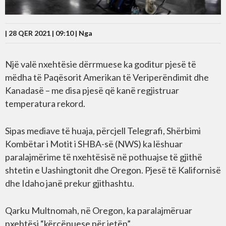
| 28 QER 2021 | 09:10 |
Nga
Një valë nxehtësie dërrmuese ka goditur pjesë të
mëdha të Paqësorit Amerikan të Veriperëndimit dhe
Kanadasë – me disa pjesë që kanë regjistruar
temperatura rekord.
Sipas mediave të huaja, përcjell Telegrafi, Shërbimi
Kombëtar i Motit i SHBA-së (NWS) ka lëshuar
paralajmërime të nxehtësisë në pothuajse të gjithë
shtetin e Uashingtonit dhe Oregon. Pjesë të Kalifornisë
dhe Idaho janë prekur gjithashtu.
Qarku Multnomah, në Oregon, ka paralajmëruar
nxehtësi “kërcënuese për jetën”.