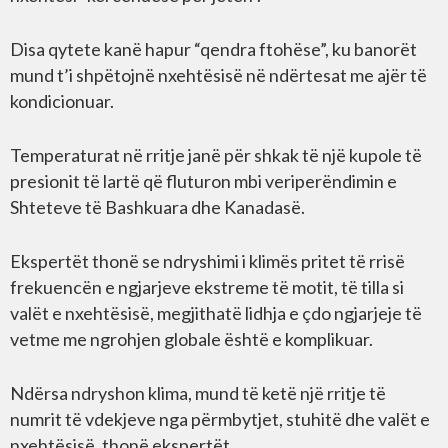
Disa qytete kanë hapur “qendra ftohëse”, ku banorët
mund t’i shpëtojnë nxehtësisë në ndërtesat me ajër të
kondicionuar.
Temperaturat në rritje janë për shkak të një kupole të
presionit të lartë që fluturon mbi veriperëndimin e
Shteteve të Bashkuara dhe Kanadasë.
Ekspertët thonë se ndryshimi i klimës pritet të rrisë
frekuencën e ngjarjeve ekstreme të motit, të tilla si
valët e nxehtësisë, megjithatë lidhja e çdo ngjarjeje të
vetme me ngrohjen globale është e komplikuar.
Ndërsa ndryshon klima, mund të ketë një rritje të
numrit të vdekjeve nga përmbytjet, stuhitë dhe valët e
nxehtësisë, thonë ekspertët.