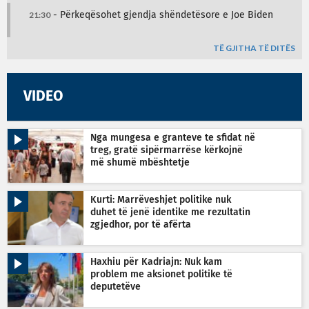
21:30
- Përkeqësohet gjendja shëndetësore e Joe Biden
TË GJITHA TË DITËS
VIDEO
Nga mungesa e granteve te sfidat në
treg, gratë sipërmarrëse kërkojnë
më shumë mbështetje
Kurti: Marrëveshjet politike nuk
duhet të jenë identike me rezultatin
zgjedhor, por të afërta
Haxhiu për Kadriajn: Nuk kam
problem me aksionet politike të
deputetëve