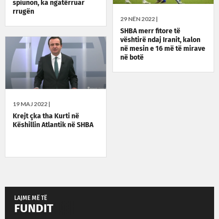
spiunon, ka ngatërruar
rrugën
29 NËN 2022 |
SHBA merr fitore të
vështirë ndaj Iranit, kalon
në mesin e 16 më të mirave
në botë
19 MAJ 2022 |
Krejt çka tha Kurti në
Këshillin Atlantik në SHBA
LAJME MË TË
FUNDIT