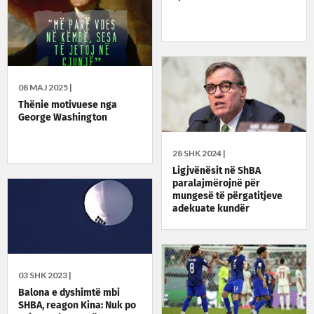
08 MAJ 2025 |
Thënie motivuese nga
George Washington
28 SHK 2024 |
Ligjvënësit në ShBA
paralajmërojnë për
mungesë të përgatitjeve
adekuate kundër
ndërhyrjeve në zgjedhjet e
këtij viti
03 SHK 2023 |
Balona e dyshimtë mbi
SHBA, reagon Kina: Nuk po