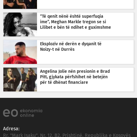
“Të qenit nënë është superfuqia
ime”, Meghan Markle tregon se si
Lilibet e bën të ndihet e guximshme
Eksploziv në derën e dyqanit të
Noizy-t në Durrës
Angelina Jolie nën presionin e Brad
Pitt, gjykata përfshihet në betejën
për të dhënat financiare
Adresa:
Rr. "Mark Isaku", Nr. 12, B2, Prishtinë, Republika e Kosovës