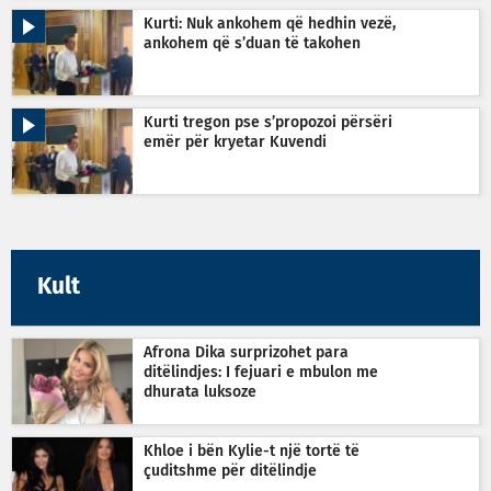
Kurti: Nuk ankohem që hedhin vezë,
ankohem që s’duan të takohen
Kurti tregon pse s’propozoi përsëri
emër për kryetar Kuvendi
Kult
Afrona Dika surprizohet para
ditëlindjes: I fejuari e mbulon me
dhurata luksoze
Khloe i bën Kylie-t një tortë të
çuditshme për ditëlindje