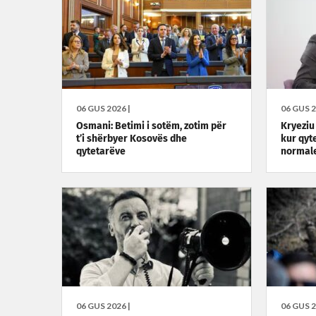
06 GUS 2026 |
06 GUS 2
Osmani: Betimi i sotëm, zotim për
Kryeziu 
t’i shërbyer Kosovës dhe
kur qyt
qytetarëve
normale
06 GUS 2026 |
06 GUS 2