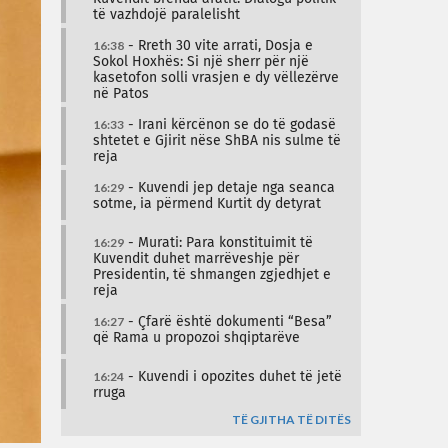
të vazhdojë paralelisht
16:38
- Rreth 30 vite arrati, Dosja e
Sokol Hoxhës: Si një sherr për një
kasetofon solli vrasjen e dy vëllezërve
në Patos
16:33
- Irani kërcënon se do të godasë
shtetet e Gjirit nëse ShBA nis sulme të
reja
16:29
- Kuvendi jep detaje nga seanca
sotme, ia përmend Kurtit dy detyrat
16:29
- Murati: Para konstituimit të
Kuvendit duhet marrëveshje për
Presidentin, të shmangen zgjedhjet e
reja
16:27
- Çfarë është dokumenti “Besa”
që Rama u propozoi shqiptarëve
16:24
- Kuvendi i opozites duhet të jetë
rruga
TË GJITHA TË DITËS