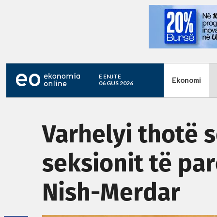
E ENJTE
Ekonomi
06 GUS 2026
Varhelyi thotë s
seksionit të pa
Nish-Merdar