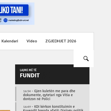
Kalendari
Video
ZGJEDHJET 2026
LAJME MË TË
FUNDIT
16:54
- Gjen kuletën me para dhe
dokumente, qytetari nga Vitia e
dorëzon në Polici
16:49
- KDI kërkon konstituimin e
Kuvendit brenda afatit: Dialogu politik