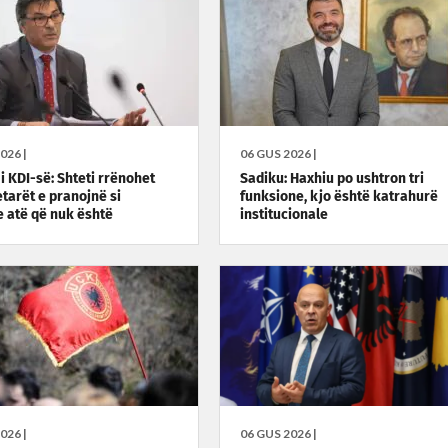
026 |
06 GUS 2026 |
i KDI-së: Shteti rrënohet
Sadiku: Haxhiu po ushtron tri
etarët e pranojnë si
funksione, kjo është katrahurë
 atë që nuk është
institucionale
026 |
06 GUS 2026 |