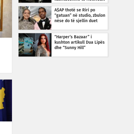
A$AP thotë se Riri po
“gatuan” në studio, zbulon
nëse do të sjellin duet
“Harper’s Bazaar” i
kushton artikull Dua Lipës
dhe “Sunny Hill”