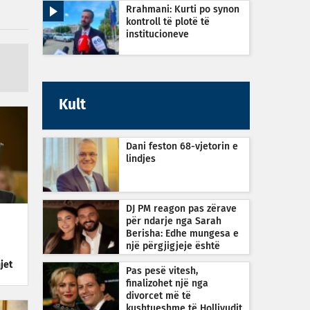
Rrahmani: Kurti po synon
kontroll të plotë të
institucioneve
Kult
Dani feston 68-vjetorin e
lindjes
DJ PM reagon pas zërave
për ndarje nga Sarah
Berisha: Edhe mungesa e
një përgjigjeje është
përgjigje
jet
Pas pesë vitesh,
finalizohet një nga
divorcet më të
kushtueshme të Hollivudit