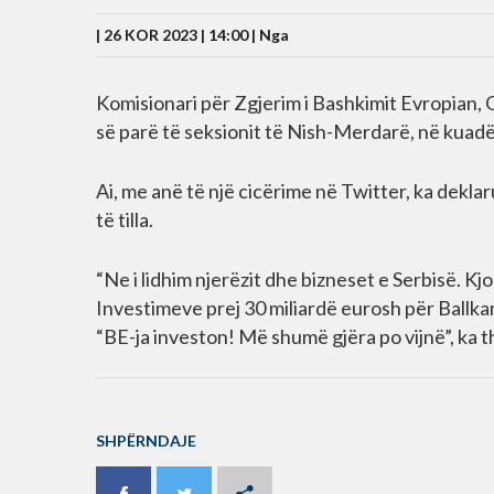
| 26 KOR 2023 | 14:00 |
Nga
Komisionari për Zgjerim i Bashkimit Evropian, Ol
së parë të seksionit të Nish-Merdarë, në kuad
Ai, me anë të një cicërime në Twitter, ka dekl
të tilla.
“Ne i lidhim njerëzit dhe bizneset e Serbisë. K
Investimeve prej 30 miliardë eurosh për Ballka
“BE-ja investon! Më shumë gjëra po vijnë”, ka t
SHPËRNDAJE