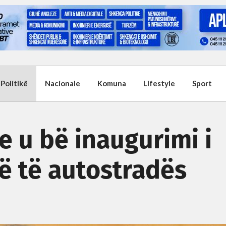
Politikë
Nacionale
Komuna
Lifestyle
Sport
e u bë inaugurimi i
rë të autostradës