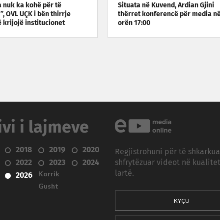
 nuk ka kohë për të
Situata në Kuvend, Ardian Gjini
, OVL UÇK i bën thirrje
thërret konferencë për media n
ë krijojë institucionet
orën 17:00
ivi i lajmeve
2018
2019
2020
Regjistrohuni për të shkarku
2022
2023
2024
shfrytëzuar videot në kualitet
Korrik
lartë.
2026
Gusht
KYÇU