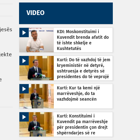
VIDEO
pjesës
KDI: Moskonstituimi i
Kuvendit brenda afatit do
të ishte shkelje e
Kushtetutës
jekte
Kurti: Do të vazhdoj të jem
kryeministër në detyrë,
ushtruesja e detyrës së
presidentes do të veprojë
e
sipas Kushtetutës
Kurti: Kur ta kemi një
marrëveshje, do ta
vazhdojmë seancën
Kurti: Konstituimi i
Kuvendit pa marrëveshje
për presidentin çon drejt
shpërndarjes së re