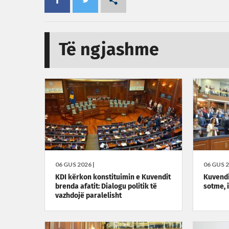
Të ngjashme
06 GUS 2026 |
06 GUS 2
KDI kërkon konstituimin e Kuvendit
Kuvendi
brenda afatit: Dialogu politik të
sotme, 
vazhdojë paralelisht