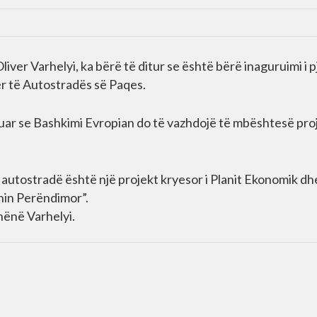
iver Varhelyi, ka bërë të ditur se është bërë inaguruimi i 
ër të Autostradës së Paqes.
aruar se Bashkimi Evropian do të vazhdojë të mbështesë pro
jo autostradë është një projekt kryesor i Planit Ekonomik dh
nin Perëndimor”.
hënë Varhelyi.