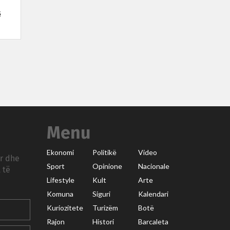
ë
Menu
Ekonomi
Politikë
Video
ar dhe
Sport
Opinione
Nacionale
 të
Lifestyle
Kult
Arte
Komuna
Siguri
Kalendari
Kuriozitete
Turizëm
Botë
Rajon
Histori
Barcaleta