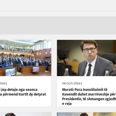
026 |
06 GUS 2026 |
 jep detaje nga seanca
Murati: Para konstituimit të
ia përmend Kurtit dy detyrat
Kuvendit duhet marrëveshje për
Presidentin, të shmangen zgjedh
e reja