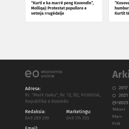
“Kurti e ka marrë peng Kuvendin”,
“Kosova
Molliqaj: Protestat popullore e
humbur”
vetmja rrugëdalje
Kurtit t
Ark
2017
Adresa:
Rr. "Mark Isaku", Nr. 12, B2, Prishtinë,
2021
Republika e Kosovës
Janar
2025
Shkurt
Redaksia:
Marketingu:
Mars
049 289 299
049 174 555
Prill
Email: