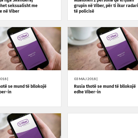
ja nga Skenderaj
Ndalohen 2 persona që krijuan
het seksualisht me
grupin në Viber, për ti ikur radari
 në Viber
të policisë
018 |
03 MAJ 2018 |
hotë se mund të bllokojë
Rusia thotë se mund të bllokojë
ber-in
edhe Viber-in