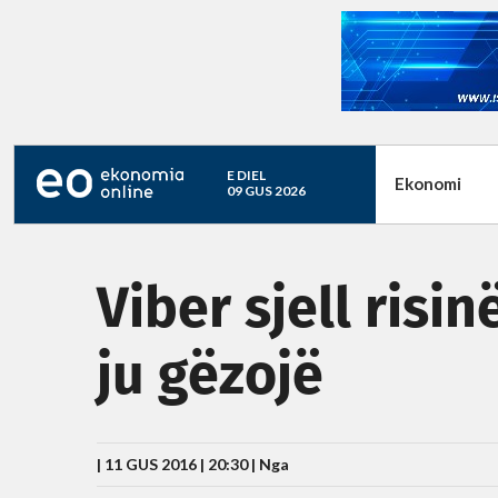
E DIEL
Ekonomi
09 GUS 2026
Viber sjell risin
ju gëzojë
| 11 GUS 2016 | 20:30 |
Nga