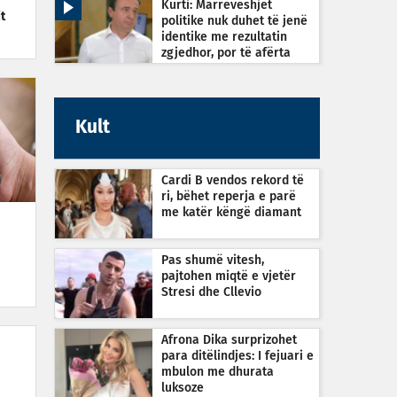
Kurti: Marrëveshjet
t
politike nuk duhet të jenë
identike me rezultatin
zgjedhor, por të afërta
Kult
Cardi B vendos rekord të
ri, bëhet reperja e parë
me katër këngë diamant
Pas shumë vitesh,
pajtohen miqtë e vjetër
Stresi dhe Cllevio
Afrona Dika surprizohet
para ditëlindjes: I fejuari e
mbulon me dhurata
luksoze