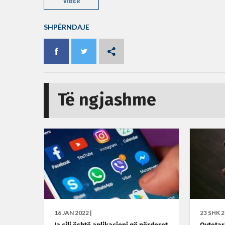
VIBER
SHPËRNDAJE
Të ngjashme
16 JAN 2022 |
23 SHK 2