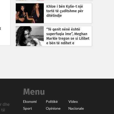
Khloe i bën Kylie-t një
tortë të çuditshme për
ditëlindje
t
“Të qenit nënë është
superfuqia ime”, Meghan
Markle tregon se si Lilibet
e bën të ndihet e
guximshme
Menu
Ekonomi
Politikë
Video
ar dhe
Sport
Opinione
Nacionale
 të