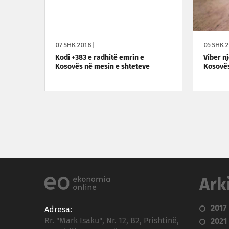
07 SHK 2018 |
05 SHK 2
Kodi +383 e radhitë emrin e
Viber nj
Kosovës në mesin e shteteve
Kosovë
Ark
2017
Adresa:
Rr. "Mark Isaku", Nr. 12, B2, Prishtinë,
2021