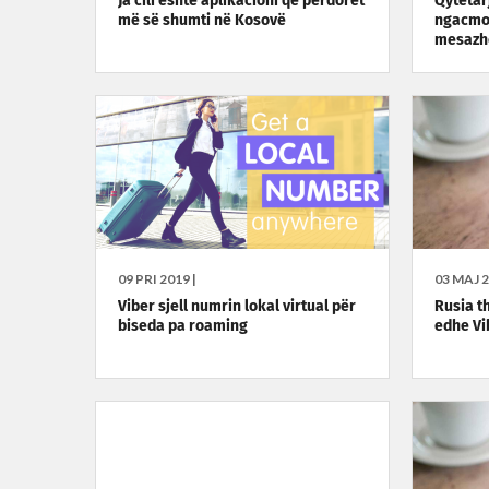
Ja cili është aplikacioni që përdoret
Qytetar
më së shumti në Kosovë
ngacmo
mesazhe
09 PRI 2019 |
03 MAJ 2
Viber sjell numrin lokal virtual për
Rusia t
biseda pa roaming
edhe Vi