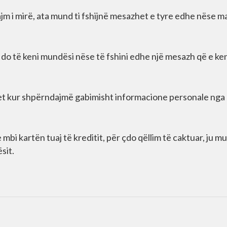
lajm i mirë, ata mund ti fshijnë mesazhet e tyre edhe nëse m
 do të keni mundësi nëse të fshini edhe një mesazh që e ke
et kur shpërndajmë gabimisht informacione personale nga
mbi kartën tuaj të kreditit, për çdo qëllim të caktuar, ju m
sit.