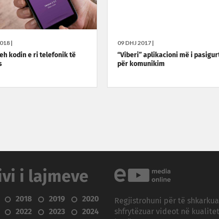
018 |
09 DHJ 2017 |
eh kodin e ri telefonik të
“Viberi” aplikacioni më i pasigur
s
për komunikim
ivi i lajmeve
2018
2019
2020
Regjistrohuni për të shkarku
2022
2023
2024
shfrytëzuar videot në kualitet