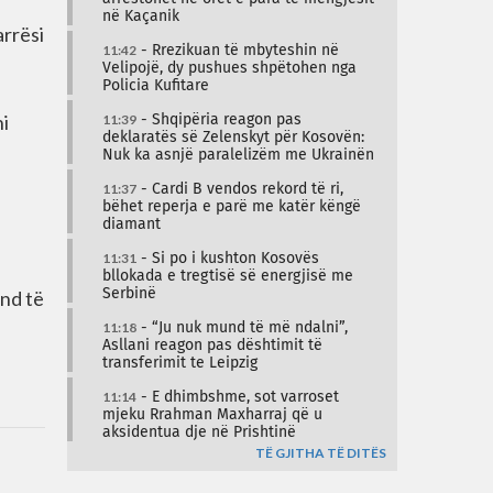
në Kaçanik
arrësi
11:42
- Rrezikuan të mbyteshin në
Velipojë, dy pushues shpëtohen nga
Policia Kufitare
ni
11:39
- Shqipëria reagon pas
deklaratës së Zelenskyt për Kosovën:
Nuk ka asnjë paralelizëm me Ukrainën
11:37
- Cardi B vendos rekord të ri,
bëhet reperja e parë me katër këngë
diamant
11:31
- Si po i kushton Kosovës
bllokada e tregtisë së energjisë me
und të
Serbinë
11:18
- “Ju nuk mund të më ndalni”,
Asllani reagon pas dështimit të
transferimit te Leipzig
11:14
- E dhimbshme, sot varroset
mjeku Rrahman Maxharraj që u
aksidentua dje në Prishtinë
TË GJITHA TË DITËS