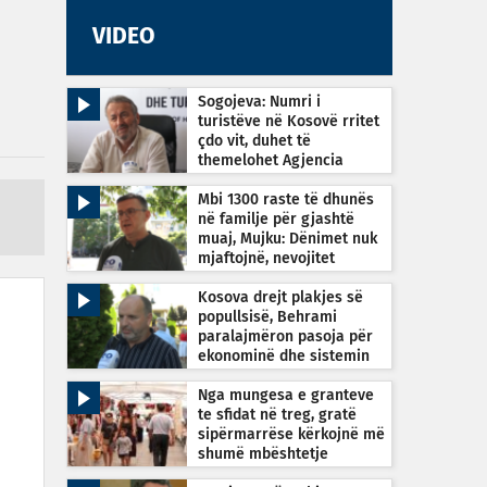
VIDEO
Sogojeva: Numri i
turistëve në Kosovë rritet
çdo vit, duhet të
themelohet Agjencia
Kombëtare e Turizmit
Mbi 1300 raste të dhunës
në familje për gjashtë
muaj, Mujku: Dënimet nuk
mjaftojnë, nevojitet
vetëdijesim
Kosova drejt plakjes së
popullsisë, Behrami
paralajmëron pasoja për
ekonominë dhe sistemin
shëndetësor
Nga mungesa e granteve
te sfidat në treg, gratë
sipërmarrëse kërkojnë më
shumë mbështetje