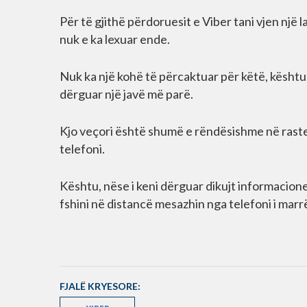
Për të gjithë përdoruesit e Viber tani vjen një 
nuk e ka lexuar ende.
Nuk ka një kohë të përcaktuar për këtë, kështu
dërguar një javë më parë.
Kjo veçori është shumë e rëndësishme në rast
telefoni.
Kështu, nëse i keni dërguar dikujt informacione 
fshini në distancë mesazhin nga telefoni i marrë
FJALË KRYESORE: