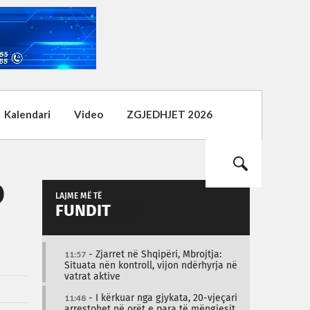
Kalendari
Video
ZGJEDHJET 2026
o
LAJME MË TË
FUNDIT
11:57
- Zjarret në Shqipëri, Mbrojtja:
Situata nën kontroll, vijon ndërhyrja në
vatrat aktive
11:48
- I kërkuar nga gjykata, 20-vjeçari
arrestohet në orët e para të mëngjesit