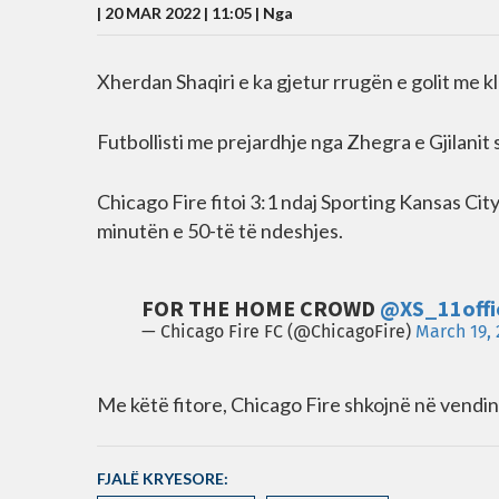
| 20 MAR 2022 | 11:05 |
Nga
Xherdan Shaqiri e ka gjetur rrugën e golit me kl
Futbollisti me prejardhje nga Zhegra e Gjilanit
Chicago Fire fitoi 3:1 ndaj Sporting Kansas Cit
minutën e 50-të të ndeshjes.
FOR THE HOME CROWD
@XS_11offic
— Chicago Fire FC (@ChicagoFire)
March 19, 
Me këtë fitore, Chicago Fire shkojnë në vendi
FJALË KRYESORE: