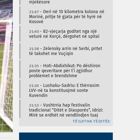
mjekësore
21:47
- Deri në 10 kilometra kolona në
Morinë, pritje të gjata për të hyrë në
Kosovë
21:40
- 82-vjeçarja goditet nga një
veturë në Korçë, dërgohet në spital
21:38
- Zelensky arrin në Serbi, pritet
të takohet me Vuçiqin
21:35
- Hoti-Abdixhikut: Po dëshiron
poste qeveritare për t’i zgjidhur
problemet e brendshme
21:24
- Lushaku-Sadriu: E thërrasim
LVV-në ta konstituojmë sonte
Kuvendin
21:13
- Vushtrria hap festivalin
tradicional “Ditët e Diasporës”, Idrizi:
Mirë se erdhët në vendlindjen tuaj
TË GJITHA TË DITËS