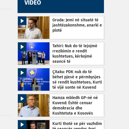
VIDEO
Gruda: Jemi në situatë të
jashtëzakonshme, anarki e
plotë
Tahiri: Nuk do të lejojmë
rrezikimin e rendit
kushtetues, kërkojmë
seancë të
jashtëzakonshme sonte në
orën 22:30
Çitaku: PDK nuk do të
bëhet pjesë e përmbysjes
së rendit kushtetues, Kurti
të vijë sonte në Kuvend
Hamza mbledh GP-në në
Kuvend: Është cenuar
demokracia dhe
Kushtetuta e Kosovës
Kurti thotë se për vazhdim