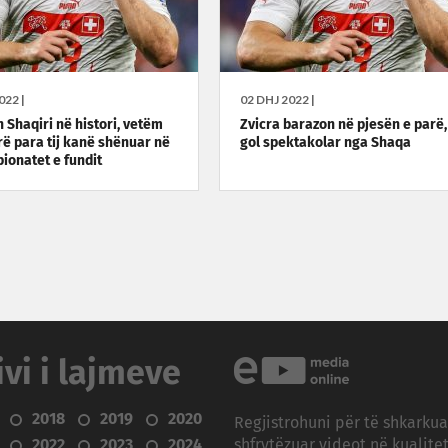
022 |
02 DHJ 2022 |
 Shaqiri në histori, vetëm
Zvicra barazon në pjesën e parë,
arë para tij kanë shënuar në
gol spektakolar nga Shaqa
pionatet e fundit
ivi i lajmeve
2018
2019
2020
Regjistrohuni për të shkarku
2022
2023
2024
shfrytëzuar videot në kualitet