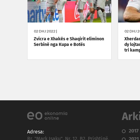
02 DHJ 2022 |
02 DHJ 2
Zvicra e Xhakës e Shaqirit eliminon
Xherdan
Serbinë nga Kupa e Botës
dy lojt
tri kam
Ark
2017
Adresa:
Rr. "Mark Isaku", Nr. 12, B2, Prishtinë,
2021