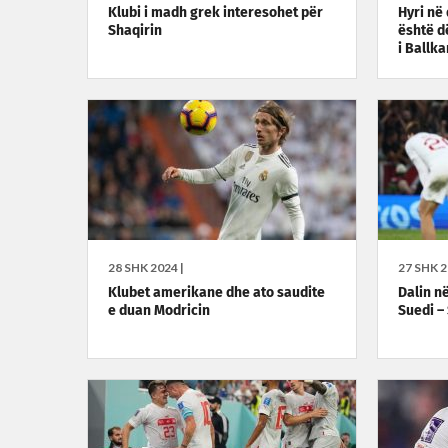
Klubi i madh grek interesohet për
Hyri në
Shaqirin
është d
i Ballk
28 SHK 2024 |
27 SHK 2
Klubet amerikane dhe ato saudite
Dalin në
e duan Modricin
Suedi –