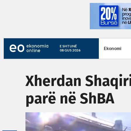
E SHTUNË
Ekonomi
08 GUS 2026
Xherdan Shaqiri
parë në ShBA