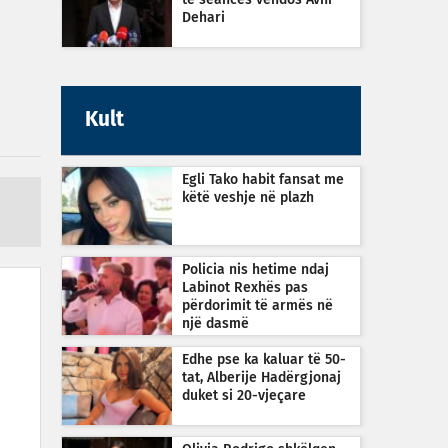
të seancës vendos Avni
Dehari
Kult
Egli Tako habit fansat me
këtë veshje në plazh
Policia nis hetime ndaj
Labinot Rexhës pas
përdorimit të armës në
një dasmë
Edhe pse ka kaluar të 50-
tat, Alberije Hadërgjonaj
duket si 20-vjeçare