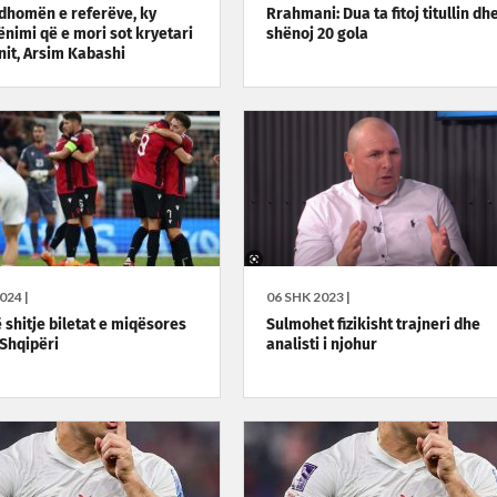
 dhomën e referëve, ky
Rrahmani: Dua ta fitoj titullin dhe 
ënimi që e mori sot kryetari
shënoj 20 gola
anit, Arsim Kabashi
024 |
06 SHK 2023 |
 shitje biletat e miqësores
Sulmohet fizikisht trajneri dhe
 Shqipëri
analisti i njohur