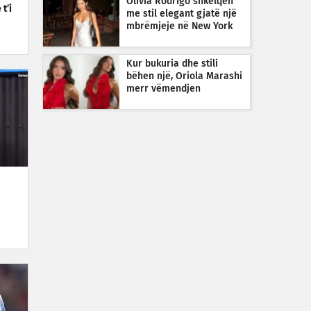
Olivia Rodrigo shkëlqen
t’i
me stil elegant gjatë një
mbrëmjeje në New York
Kur bukuria dhe stili
bëhen një, Oriola Marashi
merr vëmendjen