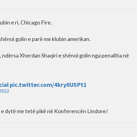
ubin e ri, Chicago Fire.
 shënoi golin e parë me klubin amerikan.
y, ndërsa Xherdan Shaqiri e shënoi golin nga penalltia në
ial
pic.twitter.com/4kry0USPt1
2022
n e dytë me tetë pikë në Konferencën Lindore/