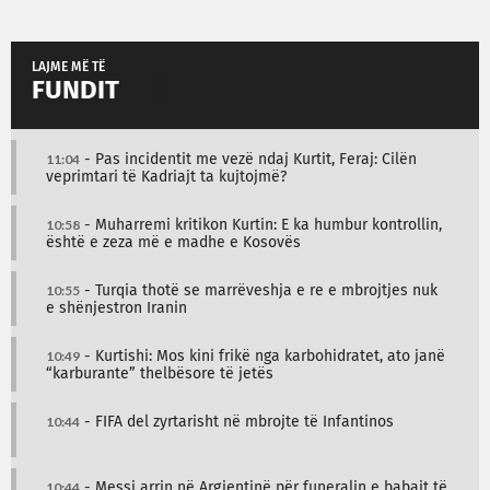
LAJME MË TË
FUNDIT
11:04
- Pas incidentit me vezë ndaj Kurtit, Feraj: Cilën
veprimtari të Kadriajt ta kujtojmë?
10:58
- Muharremi kritikon Kurtin: E ka humbur kontrollin,
është e zeza më e madhe e Kosovës
10:55
- Turqia thotë se marrëveshja e re e mbrojtjes nuk
e shënjestron Iranin
10:49
- Kurtishi: Mos kini frikë nga karbohidratet, ato janë
“karburante” thelbësore të jetës
10:44
- FIFA del zyrtarisht në mbrojte të Infantinos
10:44
- Messi arrin në Argjentinë për funeralin e babait të