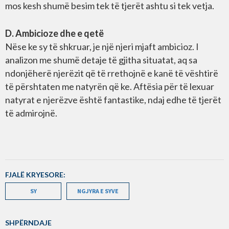
mos kesh shumë besim tek të tjerët ashtu si tek vetja.
D. Ambicioze dhe e qetë
Nëse ke sy të shkruar, je një njeri mjaft ambicioz. I
analizon me shumë detaje të gjitha situatat, aq sa
ndonjëherë njerëzit që të rrethojnë e kanë të vështirë
të përshtaten me natyrën që ke. Aftësia për të lexuar
natyrat e njerëzve është fantastike, ndaj edhe të tjerët
të admirojnë.
FJALË KRYESORE:
SY
NGJYRA E SYVE
SHPËRNDAJE