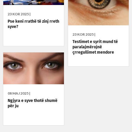
23 KOR 2025 |
Pse keni rrathë të zinj rreth
syve?
23 KOR 2025 |
Testimet e syrit mund të
paralajmërojnë
çrregullimet mendore
08 MAJ 2025 |
Ngjyra e syve thotë shumë
për ju