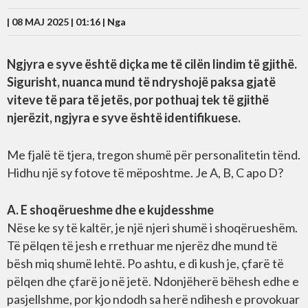
| 08 MAJ 2025 | 01:16 |
Nga
Ngjyra e syve është diçka me të cilën lindim të gjithë.
Sigurisht, nuanca mund të ndryshojë paksa gjatë
viteve të para të jetës, por pothuaj tek të gjithë
njerëzit, ngjyra e syve është identifikuese.
Me fjalë të tjera, tregon shumë për personalitetin tënd.
Hidhu një sy fotove të mëposhtme. Je A, B, C apo D?
A. E shoqërueshme dhe e kujdesshme
Nëse ke sy të kaltër, je një njeri shumë i shoqërueshëm.
Të pëlqen të jesh e rrethuar me njerëz dhe mund të
bësh miq shumë lehtë. Po ashtu, e di kush je, çfarë të
pëlqen dhe çfarë jo në jetë. Ndonjëherë bëhesh edhe e
pasjellshme, por kjo ndodh sa herë ndihesh e provokuar