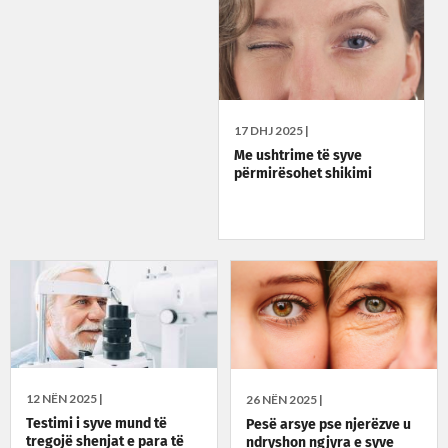
17 DHJ 2025 |
Me ushtrime të syve
përmirësohet shikimi
12 NËN 2025 |
26 NËN 2025 |
Testimi i syve mund të
Pesë arsye pse njerëzve u
tregojë shenjat e para të
ndryshon ngjyra e syve