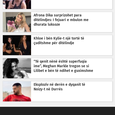
Afrona Dika surprizohet para
ditëlindjes: I fejuari e mbulon me
dhurata luksoze
Khloe i bën Kylie-t një tortë të
çuditshme për ditëlindje
“Të qenit nënë është superfuqia
ime”, Meghan Markle tregon se si
Lilibet e bën të ndihet e guximshme
Eksploziv në derën e dyqanit të
Noizy-t në Durrës