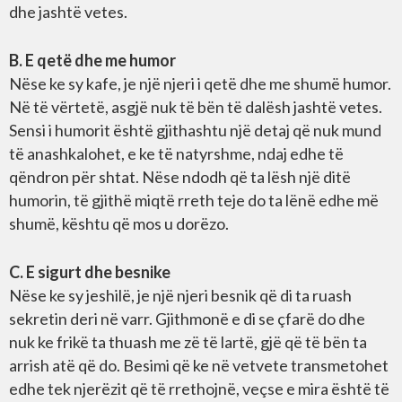
dhe jashtë vetes.
B. E qetë dhe me humor
Nëse ke sy kafe, je një njeri i qetë dhe me shumë humor.
Në të vërtetë, asgjë nuk të bën të dalësh jashtë vetes.
Sensi i humorit është gjithashtu një detaj që nuk mund
të anashkalohet, e ke të natyrshme, ndaj edhe të
qëndron për shtat. Nëse ndodh që ta lësh një ditë
humorin, të gjithë miqtë rreth teje do ta lënë edhe më
shumë, kështu që mos u dorëzo.
C. E sigurt dhe besnike
Nëse ke sy jeshilë, je një njeri besnik që di ta ruash
sekretin deri në varr. Gjithmonë e di se çfarë do dhe
nuk ke frikë ta thuash me zë të lartë, gjë që të bën ta
arrish atë që do. Besimi që ke në vetvete transmetohet
edhe tek njerëzit që të rrethojnë, veçse e mira është të