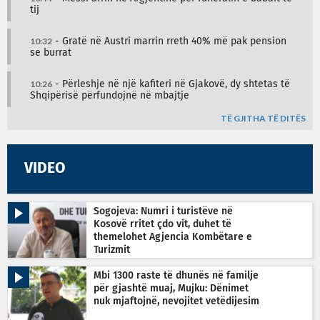
tij
10:32
- Gratë në Austri marrin rreth 40% më pak pension
se burrat
10:26
- Përleshje në një kafiteri në Gjakovë, dy shtetas të
Shqipërisë përfundojnë në mbajtje
TË GJITHA TË DITËS
VIDEO
Sogojeva: Numri i turistëve në
Kosovë rritet çdo vit, duhet të
themelohet Agjencia Kombëtare e
Turizmit
Mbi 1300 raste të dhunës në familje
për gjashtë muaj, Mujku: Dënimet
nuk mjaftojnë, nevojitet vetëdijesim