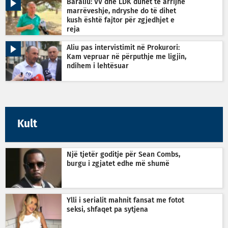
Baraliu: VV dhe LDK duhet të arrijnë
marrëveshje, ndryshe do të dihet
kush është fajtor për zgjedhjet e
reja
Aliu pas intervistimit në Prokurori:
Kam vepruar në përputhje me ligjin,
ndihem i lehtësuar
Kult
Një tjetër goditje për Sean Combs,
burgu i zgjatet edhe më shumë
Ylli i serialit mahnit fansat me fotot
seksi, shfaqet pa sytjena