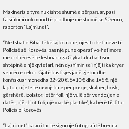
Makineria e tyre nuk ishte shumë e përparuar, pasi
falsifikimi nuk mund të prodhojë më shumë se 50 euro,
raporton “Lajmi.net”.
“Në fshatin Bibaj të kësaj komune, njësiti i hetimeve të
Policisë së Kosovës, pas një pune operativo-hetimore,
me urdhëresë të lëshuar nga Gjykata ka bastisur
shtëpinë e një qytetari, nën dyshimin se i njëjti ka kryer
veprën e cekur. Gjatë bastisjes janë gjetur dhe
konfiskuar monedha 32×20 €, 5×10 € dhe 1×5 €, një
laptop, mjete të nevojshme për prerje, skalper, brisk,
gërshërë, izolator, letër foli, një vulë për vendosjen e
datës, një shirit foli, një maskë plastike”, ka bërë të ditur
Policia e Kosovës.
“Lajmi.net” ka arritur të sigurojë fotografitë brenda