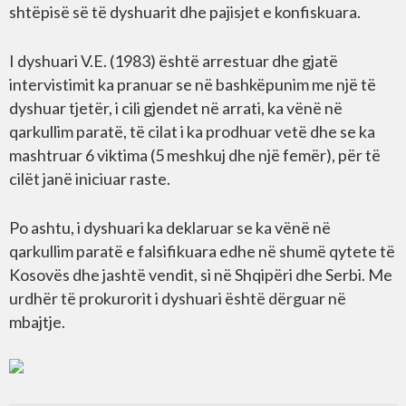
shtëpisë së të dyshuarit dhe pajisjet e konfiskuara.
I dyshuari V.E. (1983) është arrestuar dhe gjatë
intervistimit ka pranuar se në bashkëpunim me një të
dyshuar tjetër, i cili gjendet në arrati, ka vënë në
qarkullim paratë, të cilat i ka prodhuar vetë dhe se ka
mashtruar 6 viktima (5 meshkuj dhe një femër), për të
cilët janë iniciuar raste.
Po ashtu, i dyshuari ka deklaruar se ka vënë në
qarkullim paratë e falsifikuara edhe në shumë qytete të
Kosovës dhe jashtë vendit, si në Shqipëri dhe Serbi. Me
urdhër të prokurorit i dyshuari është dërguar në
mbajtje.