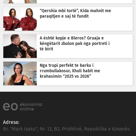
“Qershia mbi tortë”, Kida mahnit me
paraqitjen e saj të fundit
A është kopje e Bleros? Gruaja e
këngëtarit zbulon pak nga portreti i
të birit
Nga trupi perfekt te barku i
rrumbullakosur, Xhuli habit me
krahasimin “2025 vs 2026”
Adresa:
Rr. "Mark Isaku", Nr. 12, B2, Prishtinë, Republika e Kosovës