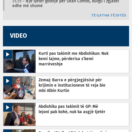
21:23
- Një tjetër goditje për Sean Combs, burgu i zgjatet
edhe më shumë
TË GJITHA TË DITËS
VIDEO
Kurti pas takimit me Abdixhikun: Nuk
kemi lajme, përderisa s’kemi
marrëveshje
Zemaj: Barra e përgjegjësisë për
krijimin e institucioneve të reja bie
mbi Albin Kurtin
Abdixhiku pas takimit të GP: Më
lejoni pak kohë, nuk ka asgjë tjetër