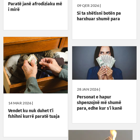
Paratë janë afrodiziaku më
09 QER 2026 |
i mirë
Si ta shëtisni botën pa
harxhuar shumë para
28 JAN 2026 |
Personat e hapur
shpenzojnë më shumë
14 MAR 2026 |
para, edhe kur s’i kanë
Vendet ku nuk duhet t’i
fshihni kurrë paratë tuaja