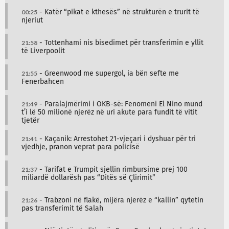
00:25
- Katër “pikat e kthesës” në strukturën e trurit të
njeriut
21:58
- Tottenhami nis bisedimet për transferimin e yllit
të Liverpoolit
21:55
- Greenwood me supergol, ia bën sefte me
Fenerbahcen
21:49
- Paralajmërimi i OKB-së: Fenomeni El Nino mund
t’i lë 50 milionë njerëz në uri akute para fundit të vitit
tjetër
21:41
- Kaçanik: Arrestohet 21-vjeçari i dyshuar për tri
vjedhje, pranon veprat para policisë
21:37
- Tarifat e Trumpit sjellin rimbursime prej 100
miliardë dollarësh pas “Ditës së Çlirimit”
21:26
- Trabzoni në flakë, mijëra njerëz e “kallin” qytetin
pas transferimit të Salah