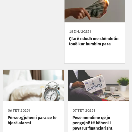
18 DHJ 2025 |
Çfarë ndodh me shëndetin
tonë kur humbim para
06 TET 2025 |
07 TET 2025 |
Përse zgjohemi para se të
Pesë mendime që ju
bjerë alarmi
pengojnë të bëheni i
pavarur financiarisht