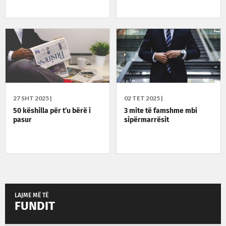
27 SHT 2025 |
02 TET 2025 |
50 këshilla për t’u bërë i
3 mite të famshme mbi
pasur
sipërmarrësit
LAJME MË TË
FUNDIT