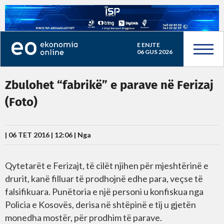
E ENJTE
06 GUS 2026
Zbulohet “fabrikë” e parave në Ferizaj
(Foto)
| 06 TET 2016 | 12:06 |
Nga
Qytetarët e Ferizajt, të cilët njihen për mjeshtërinë e
drurit, kanë filluar të prodhojnë edhe para, veçse të
falsifikuara. Punëtoria e një personi u konfiskua nga
Policia e Kosovës, derisa në shtëpinë e tij u gjetën
monedha mostër, për prodhim të parave.