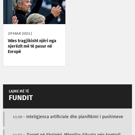
29 MAR 2021 |
Vdes tragjikisht njëri nga
njerëzit më të pasur në
Evropë
LAJME MË TË
FUNDIT
11:58
- Inteligjenca artificiale dhe planifikimi i pushimeve
11:57
- Zjarret në Shqipëri, Mbrojtja: Situata nën kontroll,