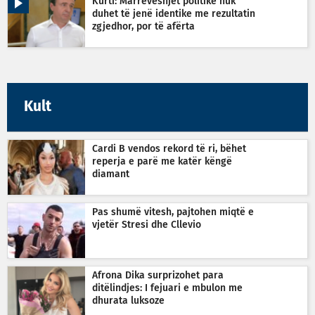
Kurti: Marrëveshjet politike nuk
duhet të jenë identike me rezultatin
zgjedhor, por të afërta
Kult
Cardi B vendos rekord të ri, bëhet
reperja e parë me katër këngë
diamant
Pas shumë vitesh, pajtohen miqtë e
vjetër Stresi dhe Cllevio
Afrona Dika surprizohet para
ditëlindjes: I fejuari e mbulon me
dhurata luksoze