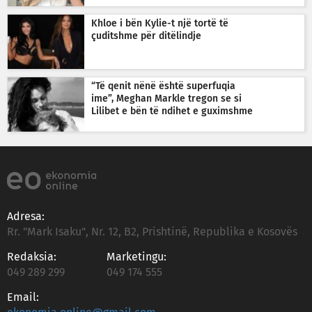
Khloe i bën Kylie-t një tortë të
çuditshme për ditëlindje
“Të qenit nënë është superfuqia
ime”, Meghan Markle tregon se si
Lilibet e bën të ndihet e guximshme
Adresa:
Rr. "Mark Isaku", Nr. 12, B2, Prishtinë, Republika e Kosovës
Redaksia:
Marketingu:
049 289 299
049 174 555
Email: