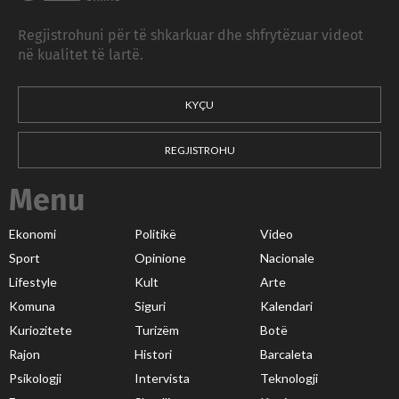
Regjistrohuni për të shkarkuar dhe shfrytëzuar videot
në kualitet të lartë.
KYÇU
REGJISTROHU
Menu
Ekonomi
Politikë
Video
Sport
Opinione
Nacionale
Lifestyle
Kult
Arte
Komuna
Siguri
Kalendari
Kuriozitete
Turizëm
Botë
Rajon
Histori
Barcaleta
Psikologji
Intervista
Teknologji