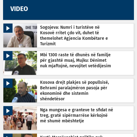
VIDEO
Sogojeva: Numri i turistëve në
Kosovë rritet çdo vit, duhet të
themelohet Agjencia Kombëtare e
Turizmit
Mbi 1300 raste të dhunës në familje
për gjashtë muaj, Mujku: Dënimet
nuk mjaftojnë, nevojitet vetëdijesim
Kosova drejt plakjes së popullsisë,
Behrami paralajmëron pasoja për
ekonominë dhe sistemin
shëndetësor
Nga mungesa e granteve te sfidat në
treg, gratë sipërmarrëse kërkojnë
më shumë mbështetje