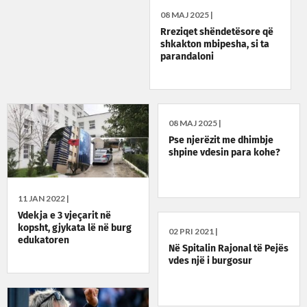
08 MAJ 2025 |
Rreziqet shëndetësore që
shkakton mbipesha, si ta
parandaloni
08 MAJ 2025 |
Pse njerëzit me dhimbje
shpine vdesin para kohe?
11 JAN 2022 |
Vdekja e 3 vjeçarit në
kopsht, gjykata lë në burg
02 PRI 2021 |
edukatoren
Në Spitalin Rajonal të Pejës
vdes një i burgosur