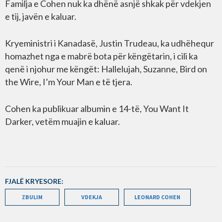
Familja e Cohen nuk ka dhënë asnjë shkak për vdekjen
e tij, javën e kaluar.
Kryeministri i Kanadasë, Justin Trudeau, ka udhëhequr
homazhet nga e mabrë bota për këngëtarin, i cili ka
qenë i njohur me këngët: Hallelujah, Suzanne, Bird on
the Wire, I’m Your Man e të tjera.
Cohen ka publikuar albumin e 14-të, You Want It
Darker, vetëm muajin e kaluar.
FJALË KRYESORE:
ZBULIM
VDEKJA
LEONARD COHEN