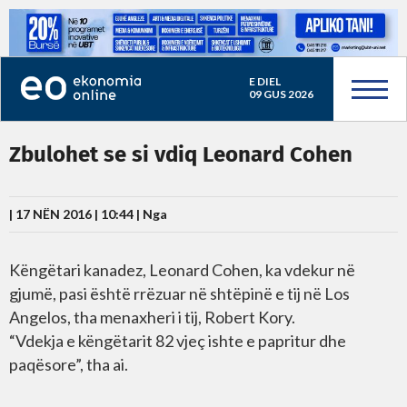
E DIEL
09 GUS 2026
Zbulohet se si vdiq Leonard Cohen
| 17 NËN 2016 | 10:44 |
Nga
Këngëtari kanadez, Leonard Cohen, ka vdekur në
gjumë, pasi është rrëzuar në shtëpinë e tij në Los
Angelos, tha menaxheri i tij, Robert Kory.
“Vdekja e këngëtarit 82 vjeç ishte e papritur dhe
paqësore”, tha ai.