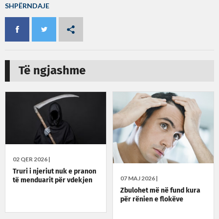
SHPËRNDAJE
Të ngjashme
02 QER 2026 |
Truri i njeriut nuk e pranon
07 MAJ 2026 |
të menduarit për vdekjen
Zbulohet më në fund kura
për rënien e flokëve