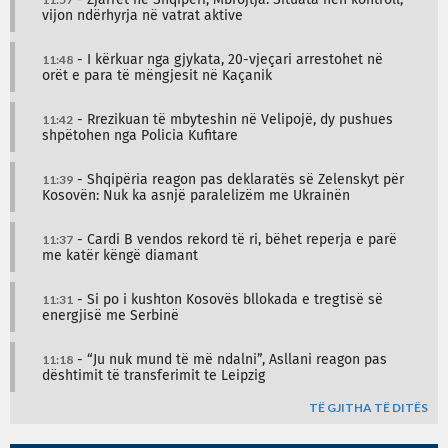
vijon ndërhyrja në vatrat aktive
11:48
- I kërkuar nga gjykata, 20-vjeçari arrestohet në
orët e para të mëngjesit në Kaçanik
11:42
- Rrezikuan të mbyteshin në Velipojë, dy pushues
shpëtohen nga Policia Kufitare
11:39
- Shqipëria reagon pas deklaratës së Zelenskyt për
Kosovën: Nuk ka asnjë paralelizëm me Ukrainën
11:37
- Cardi B vendos rekord të ri, bëhet reperja e parë
me katër këngë diamant
11:31
- Si po i kushton Kosovës bllokada e tregtisë së
energjisë me Serbinë
11:18
- “Ju nuk mund të më ndalni”, Asllani reagon pas
dështimit të transferimit te Leipzig
TË GJITHA TË DITËS