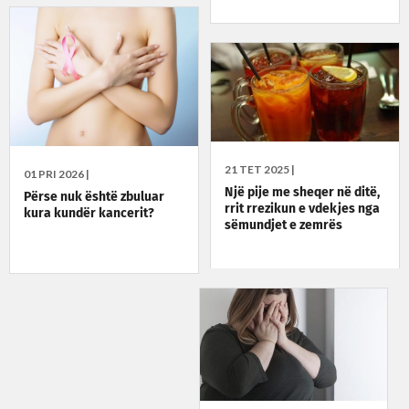
21 TET 2025 |
01 PRI 2026 |
Një pije me sheqer në ditë,
Përse nuk është zbuluar
rrit rrezikun e vdekjes nga
kura kundër kancerit?
sëmundjet e zemrës