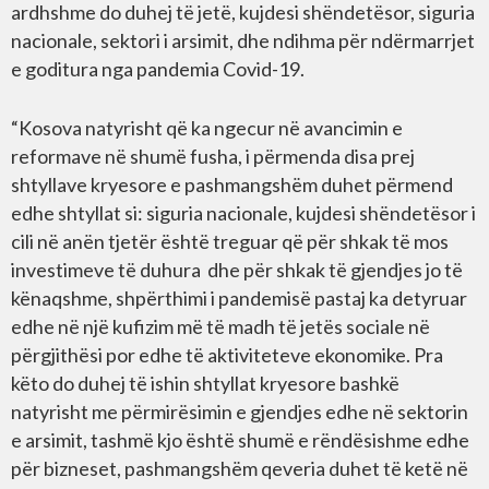
ardhshme do duhej të jetë, kujdesi shëndetësor, siguria
nacionale, sektori i arsimit, dhe ndihma për ndërmarrjet
e goditura nga pandemia Covid-19.
“Kosova natyrisht që ka ngecur në avancimin e
reformave në shumë fusha, i përmenda disa prej
shtyllave kryesore e pashmangshëm duhet përmend
edhe shtyllat si: siguria nacionale, kujdesi shëndetësor i
cili në anën tjetër është treguar që për shkak të mos
investimeve të duhura dhe për shkak të gjendjes jo të
kënaqshme, shpërthimi i pandemisë pastaj ka detyruar
edhe në një kufizim më të madh të jetës sociale në
përgjithësi por edhe të aktiviteteve ekonomike. Pra
këto do duhej të ishin shtyllat kryesore bashkë
natyrisht me përmirësimin e gjendjes edhe në sektorin
e arsimit, tashmë kjo është shumë e rëndësishme edhe
për bizneset, pashmangshëm qeveria duhet të ketë në