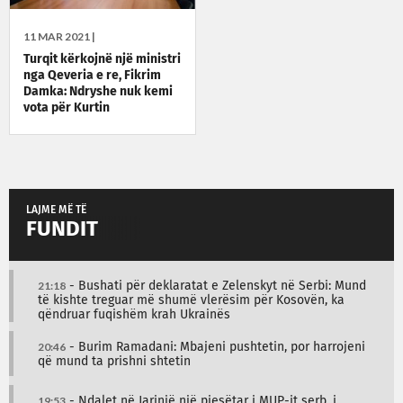
11 MAR 2021 |
Turqit kërkojnë një ministri
nga Qeveria e re, Fikrim
Damka: Ndryshe nuk kemi
vota për Kurtin
LAJME MË TË
FUNDIT
21:18
- Bushati për deklaratat e Zelenskyt në Serbi: Mund
të kishte treguar më shumë vlerësim për Kosovën, ka
qëndruar fuqishëm krah Ukrainës
20:46
- Burim Ramadani: Mbajeni pushtetin, por harrojeni
që mund ta prishni shtetin
19:53
- Ndalet në Jarinjë një pjesëtar i MUP-it serb, i