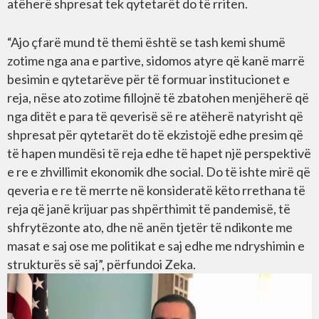
atëherë shpresat tek qytetarët do të rriten.
“Ajo çfarë mund të themi është se tash kemi shumë
zotime nga ana e partive, sidomos atyre që kanë marrë
besimin e qytetarëve për të formuar institucionet e
reja, nëse ato zotime fillojnë të zbatohen menjëherë që
nga ditët e para të qeverisë së re atëherë natyrisht që
shpresat për qytetarët do të ekzistojë edhe presim që
të hapen mundësi të reja edhe të hapet një perspektivë
e re e zhvillimit ekonomik dhe social. Do të ishte mirë që
qeveria e re të merrte në konsideratë këto rrethana të
reja që janë krijuar pas shpërthimit të pandemisë, të
shfrytëzonte ato, dhe në anën tjetër të ndikonte me
masat e saj ose me politikat e saj edhe me ndryshimin e
strukturës së saj”, përfundoi Zeka.