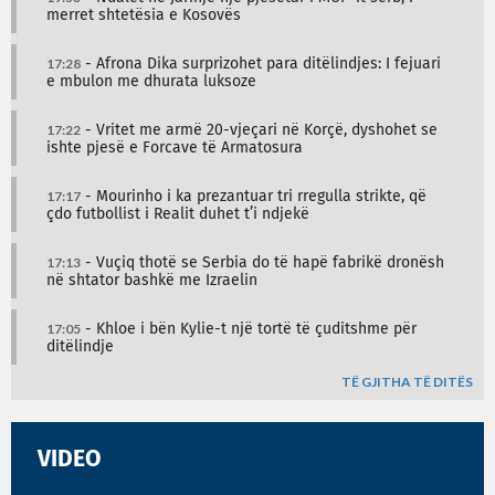
merret shtetësia e Kosovës
17:28
- Afrona Dika surprizohet para ditëlindjes: I fejuari
e mbulon me dhurata luksoze
17:22
- Vritet me armë 20-vjeçari në Korçë, dyshohet se
ishte pjesë e Forcave të Armatosura
17:17
- Mourinho i ka prezantuar tri rregulla strikte, që
çdo futbollist i Realit duhet t’i ndjekë
17:13
- Vuçiq thotë se Serbia do të hapë fabrikë dronësh
në shtator bashkë me Izraelin
17:05
- Khloe i bën Kylie-t një tortë të çuditshme për
ditëlindje
TË GJITHA TË DITËS
VIDEO