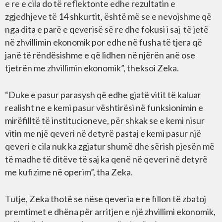
e re e cila do të reflektonte edhe rezultatin e
zgjedhjeve të 14 shkurtit, është më se e nevojshme që
nga dita e parë e qeverisë së re dhe fokusi i saj të jetë
në zhvillimin ekonomik por edhe në fusha të tjera që
janë të rëndësishme e që lidhen në njërën anë ose
tjetrën me zhvillimin ekonomik”, theksoi Zeka.
“Duke e pasur parasysh që edhe gjatë vitit të kaluar
realisht ne e kemi pasur vështirësi në funksionimin e
mirëfilltë të institucioneve, për shkak se e kemi nisur
vitin me një qeveri në detyrë pastaj e kemi pasur një
qeveri e cila nuk ka zgjatur shumë dhe sërish pjesën më
të madhe të ditëve të saj ka qenë në qeveri në detyrë
me kufizime në operim”, tha Zeka.
Tutje, Zeka thotë se nëse qeveria e re fillon të zbatoj
premtimet e dhëna për arritjen e një zhvillimi ekonomik,