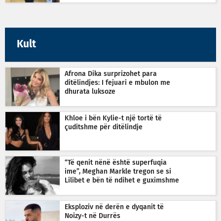
Kult
Afrona Dika surprizohet para
ditëlindjes: I fejuari e mbulon me
dhurata luksoze
Khloe i bën Kylie-t një tortë të
çuditshme për ditëlindje
“Të qenit nënë është superfuqia
ime”, Meghan Markle tregon se si
Lilibet e bën të ndihet e guximshme
Eksploziv në derën e dyqanit të
Noizy-t në Durrës