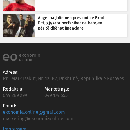
Angelina Jolie nën presionin e Brad
Pitt, gjykata përfshihet në betejën
për të dhënat financiare
Adresa:
Rr. "Mark Isaku", Nr. 12, B2, Prishtinë, Republika e Kosovës
Redaksia:
Marketingu:
049 289 299
049 174 555
Email:
ekonomia.online@gmail.com
marketing@ekonomiaonline.com
Impressum