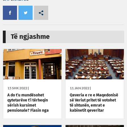
Të ngjashme
15 SHK 2022 |
11 JAN 2022 |
A do t’u mundësohet
Qeveria e re e Maqedonisë
qytetarëve t’i tërheqin
së Veriut pritet të votohet
sërish kursimet
të shtunën, emrat e
pensionale? Flasin nga
kabinetit qeveritar
Trusti