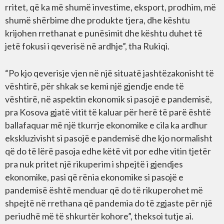
rritet, që ka më shumë investime, eksport, prodhim, më
shumë shërbime dhe produkte tjera, dhe kështu
krijohen rrethanat e punësimit dhe kështu duhet të
jetë fokusi i qeverisë në ardhje”, tha Rukiqi.
“Po kjo qeverisje vjen në një situatë jashtëzakonisht të
vështirë, për shkak se kemi një gjendje ende të
vështirë, në aspektin ekonomik si pasojë e pandemisë,
pra Kosova gjatë vitit të kaluar për herë të parë është
ballafaquar më një tkurrje ekonomike e cila ka ardhur
ekskluzivisht si pasojë e pandemisë dhe kjo normalisht
që do të lërë pasoja edhe këtë vit por edhe vitin tjetër
pra nuk pritet një rikuperim i shpejtë i gjendjes
ekonomike, pasi që rënia ekonomike si pasojë e
pandemisë është menduar që do të rikuperohet më
shpejtë në rrethana që pandemia do të zgjaste për një
periudhë më të shkurtër kohore”, theksoi tutje ai.