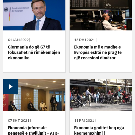
01 JAN 2022 |
18 DHJ 2021 |
Gjermania do që G7 të
Ekonomia më e madhe e
fokusohet në rimëkëmbjen
Evropës është në prag të
ekonomike
një recesioni dimëror
07 SHT 2021 |
11 PRI 2021 |
Ekonomia joformale
Ekonomia goditet keq nga
pengesë e zhvillimit – ATK-
keqmenaxhimi i