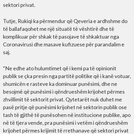
sektori privat.
Tutje, Rukiqi ka përmendur që Qeveria e ardhshme do
të ballafaqohet me një situatë të vështirë dhe të
komplikuar për shkak të pasojave të shkaktuar nga
Coronavirusi dhe masave kufizuese për parandalim e
saj.
“Ne edhe ato hulumtimet që i kemi pa të opinionit
publik se çka presin nga partitë politike që i kanë votuar,
shumicën e rasteve ka dominuar punësimi, dhe ne
besojmë që punësimi i qëndrueshëm krijohet përmes
zhvillimit të sektorit privat. Qytetarët nuk duhet me
pasë pritje që punësimi krijohet në sektorin publik ose
tash të gjithë të punësohen në institucione publike, apo
në të tjera vende, pra punësimi i vetëm i qëndrueshëm
krijohet përmes krijimit të rrethanave që sektori privat