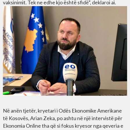
vaksinimit. Tek ne edhe kjo është sfidë”, deklaroi ai.
Në anën tjetër, kryetari i Odës Ekonomike Amerikane
të Kosovës, Arian Zeka, po ashtu në një intervistë për
Ekonomia Online tha që si fokus kryesor nga qeveria e