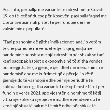
Po ashtu, përballja me variante të ndryshme të Covid-
19, do të jetë sfiduese për Kosovën, pasi ballafaqimi me
Coronavirusin nuk pritet të përfundojë deri në
vaksinimin e popullatës.
“Tani po shohim që gjitha indikacionet janë, jo vetëm
tek ne por edhe në vendet e tjera që gjendja me
pandeminë ndoshta me një ndryshim për shkak se tani
kemi sadopak hapjet e ekonomive në të gjitha vendet,
por megjithatë kjo gjendje që lidhet me menaxhimin e
pandemisë dhe me kufizimet që e përcjellin këtë
gjendje do të vazhdojë edhe për një periudhë të
caktuar kohore gjitha variantet më optimiste flitet për
fundin e verës 2021, apo vjeshtën e hershme të këtij
viti si një kohë ku një pjesë e madhe e vendeve do të
kenë një situatë pak më të mirë edhe për shkak të