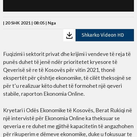
| 20 SHK 2021 | 08:05 |
Nga
Shkarko Videon HD
Fuqizimi i sektorit privat dhe krijimi i vendeve të reja të
punës duhet të jenë ndër prioritetet kryesore të
Qeverisë së re të Kosovës për vitin 2021, thonë
ekspertët për çështje ekonomike, të cilët theksojnë se
për t’u realizuar këto duhet të formohet një qeveri
stabile, raporton Ekonomia Online.
Kryetari i Odës Ekonomike të Kosovës, Berat Rukiqi në
një intervistë për Ekonomia Online ka theksuar se
qeveria e re duhet me gjithë kapacitetin të angazhohen
për rikuperim e dëmeve ekonomike, duke u fokusuar te