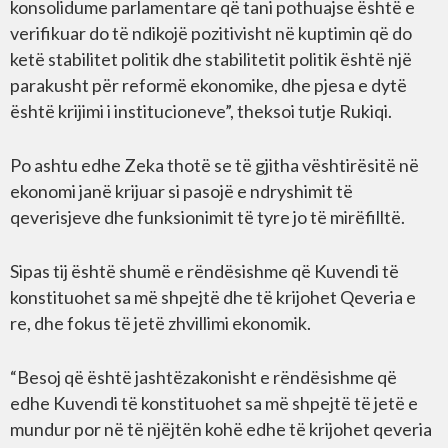
konsolidume parlamentare që tani pothuajse është e
verifikuar do të ndikojë pozitivisht në kuptimin që do
ketë stabilitet politik dhe stabilitetit politik është një
parakusht për reformë ekonomike, dhe pjesa e dytë
është krijimi i institucioneve”, theksoi tutje Rukiqi.
Po ashtu edhe Zeka thotë se të gjitha vështirësitë në
ekonomi janë krijuar si pasojë e ndryshimit të
qeverisjeve dhe funksionimit të tyre jo të mirëfilltë.
Sipas tij është shumë e rëndësishme që Kuvendi të
konstituohet sa më shpejtë dhe të krijohet Qeveria e
re, dhe fokus të jetë zhvillimi ekonomik.
“Besoj që është jashtëzakonisht e rëndësishme që
edhe Kuvendi të konstituohet sa më shpejtë të jetë e
mundur por në të njëjtën kohë edhe të krijohet qeveria