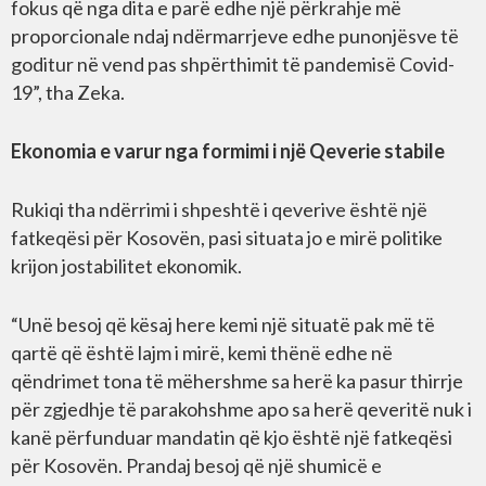
fokus që nga dita e parë edhe një përkrahje më
proporcionale ndaj ndërmarrjeve edhe punonjësve të
goditur në vend pas shpërthimit të pandemisë Covid-
19”, tha Zeka.
Ekonomia e varur nga formimi i një Qeverie stabile
Rukiqi tha ndërrimi i shpeshtë i qeverive është një
fatkeqësi për Kosovën, pasi situata jo e mirë politike
krijon jostabilitet ekonomik.
“Unë besoj që kësaj here kemi një situatë pak më të
qartë që është lajm i mirë, kemi thënë edhe në
qëndrimet tona të mëhershme sa herë ka pasur thirrje
për zgjedhje të parakohshme apo sa herë qeveritë nuk i
kanë përfunduar mandatin që kjo është një fatkeqësi
për Kosovën. Prandaj besoj që një shumicë e