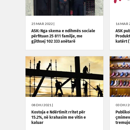
25 MAR 2022 |
16 MAR 2
ASK: Nga skema e ndihmës sociale
ASK pub
përfituan 25 811 familje, me
Produkt
gjithsej 102 333 anëtarë
katërt (
08 DHJ 2021 |
03 DHJ 2
Kostoja e Ndërtimit rritet për
Publiko
15.2%, në krahasim me vitin e
çmimeve
kaluar
tremujo