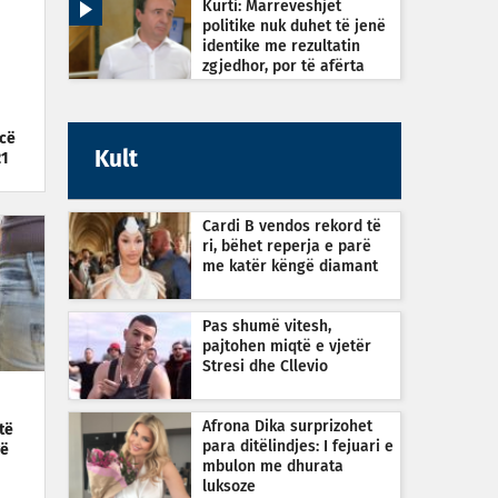
Kurti: Marrëveshjet
politike nuk duhet të jenë
identike me rezultatin
zgjedhor, por të afërta
icë
Kult
21
Cardi B vendos rekord të
ri, bëhet reperja e parë
me katër këngë diamant
Pas shumë vitesh,
pajtohen miqtë e vjetër
Stresi dhe Cllevio
Afrona Dika surprizohet
të
para ditëlindjes: I fejuari e
vë
mbulon me dhurata
luksoze