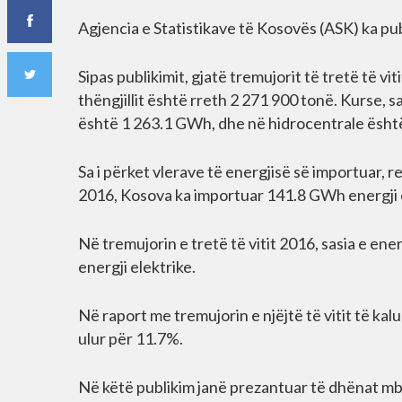
Agjencia e Statistikave të Kosovës (ASK) ka pub
Sipas publikimit, gjatë tremujorit të tretë të 
thëngjillit është rreth 2 271 900 tonë. Kurse, 
është 1 263.1 GWh, dhe në hidrocentrale ësh
Sa i përket vlerave të energjisë së importuar, re
2016, Kosova ka importuar 141.8 GWh energji e
Në tremujorin e tretë të vitit 2016, sasia e e
energji elektrike.
Në raport me tremujorin e njëjtë të vitit të ka
ulur për 11.7%.
Në këtë publikim janë prezantuar të dhënat mbi