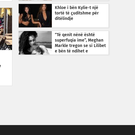
Khloe i bën Kylie-t një
tortë të çuditshme për
ditëlindje
“Të qenit nënë është
superfuqia ime”, Meghan
Markle tregon se si Lilibet
e bën të ndihet e
guximshme
e