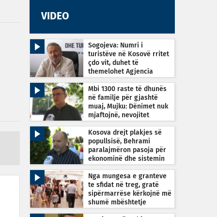
VIDEO
Sogojeva: Numri i
turistëve në Kosovë rritet
çdo vit, duhet të
themelohet Agjencia
Kombëtare e Turizmit
Mbi 1300 raste të dhunës
në familje për gjashtë
muaj, Mujku: Dënimet nuk
mjaftojnë, nevojitet
vetëdijesim
Kosova drejt plakjes së
popullsisë, Behrami
paralajmëron pasoja për
ekonominë dhe sistemin
shëndetësor
Nga mungesa e granteve
te sfidat në treg, gratë
sipërmarrëse kërkojnë më
shumë mbështetje