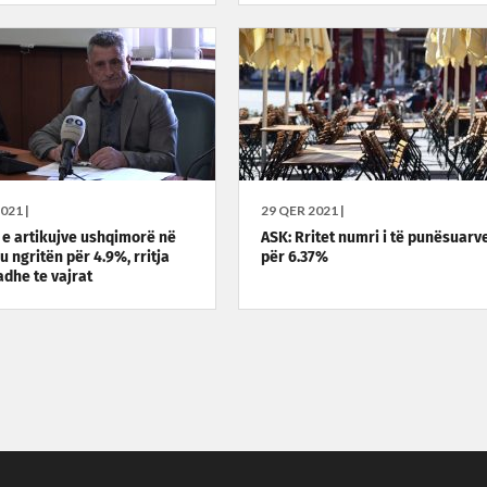
021 |
29 QER 2021 |
e artikujve ushqimorë në
ASK: Rritet numri i të punësuarv
u ngritën për 4.9%, rritja
për 6.37%
dhe te vajrat