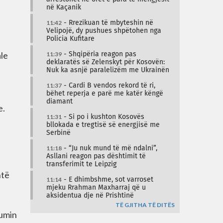
në Kaçanik
11:42
- Rrezikuan të mbyteshin në
Velipojë, dy pushues shpëtohen nga
Policia Kufitare
ale
11:39
- Shqipëria reagon pas
deklaratës së Zelenskyt për Kosovën:
Nuk ka asnjë paralelizëm me Ukrainën
11:37
- Cardi B vendos rekord të ri,
bëhet reperja e parë me katër këngë
diamant
e.
11:31
- Si po i kushton Kosovës
bllokada e tregtisë së energjisë me
Serbinë
11:18
- “Ju nuk mund të më ndalni”,
Asllani reagon pas dështimit të
transferimit te Leipzig
htë
11:14
- E dhimbshme, sot varroset
mjeku Rrahman Maxharraj që u
aksidentua dje në Prishtinë
TË GJITHA TË DITËS
sumin