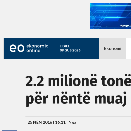
E DIEL
Ekonomi
09 GUS 2026
2.2 milionë ton
për nëntë mua
| 25 NËN 2016 | 16:11 |
Nga