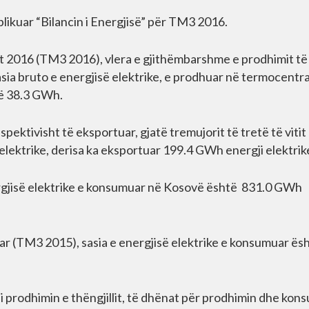
likuar “Bilancin i Energjisë” për TM3 2016.
vitit 2016 (TM3 2016), vlera e gjithëmbarshme e prodhimit të
sasia bruto e energjisë elektrike, e prodhuar në termocentr
të 38.3 GWh.
spektivisht të eksportuar, gjatë tremujorit të tretë të vitit
lektrike, derisa ka eksportuar 199.4 GWh energji elektrik
nergjisë elektrike e konsumuar në Kosovë është 831.0 GWh
luar (TM3 2015), sasia e energjisë elektrike e konsumuar ës
 prodhimin e thëngjillit, të dhënat për prodhimin dhe kon