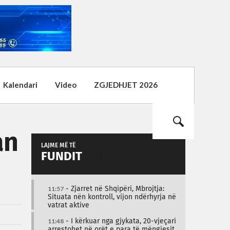
Kalendari
Video
ZGJEDHJET 2026
an
LAJME MË TË
FUNDIT
11:57
- Zjarret në Shqipëri, Mbrojtja:
Situata nën kontroll, vijon ndërhyrja në
vatrat aktive
11:48
- I kërkuar nga gjykata, 20-vjeçari
arrestohet në orët e para të mëngjesit