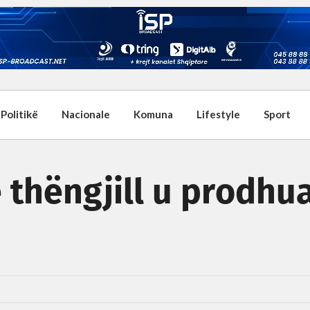
Politikë
Nacionale
Komuna
Lifestyle
Sport
ë thëngjill u prodhu
j