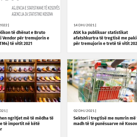
022 |
14 DHJ 2021 |
likon të dhënat e Bruto
ASK ka publikuar statistikat
i Vendor për tremujorin e
afatshkurtra të tregtisë me pak
TM4) të vitit 2021
për tremujorin e tretë të vitit 20
021 |
02 DHJ 2021 |
hen ngritjet më të mëdha të
Sektori i tregtisë me numrin më 
 të importit në këtë
madh të të punësuarve në Koso
r