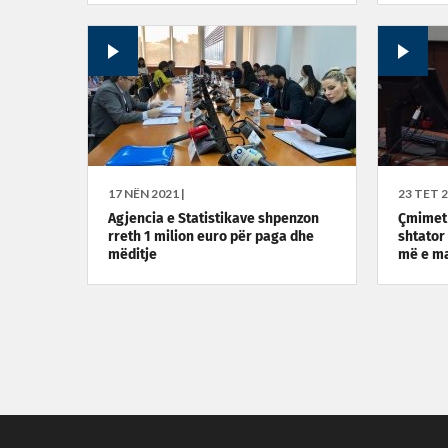
17 NËN 2021 |
23 TET 2
Agjencia e Statistikave shpenzon
Çmimet 
rreth 1 milion euro për paga dhe
shtator 
mëditje
më e ma