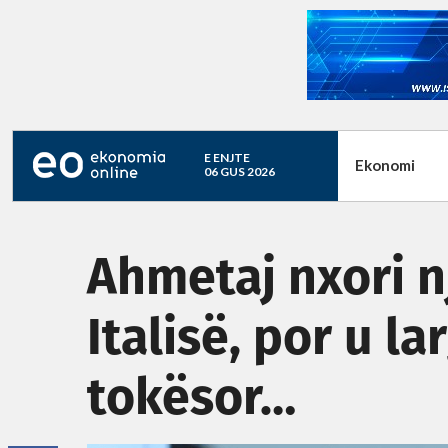
E ENJTE
Ekonomi
06 GUS 2026
Ahmetaj nxori nj
Italisë, por u la
tokësor…