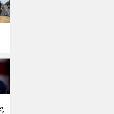
ve
” e