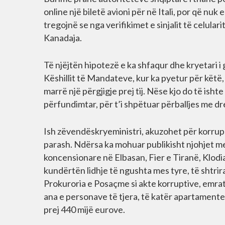
online një biletë avioni për në Itali, por që nuk
tregojnë se nga verifikimet e sinjalit të celular
Kanadaja.
Të njëjtën hipotezë e ka shfaqur dhe kryetari
Këshillit të Mandateve, kur ka pyetur për këtë
marrë një përgjigje prej tij. Nëse kjo do të ishte 
përfundimtar, për t’i shpëtuar përballjes me dr
Ish zëvendëskryeministri, akuzohet për korrups
parash. Ndërsa ka mohuar publikisht njohjet m
koncensionare në Elbasan, Fier e Tiranë, Klodi
kundërtën lidhje të ngushta mes tyre, të shtrir
Prokuroria e Posaçme si akte korruptive, emra
ana e personave të tjera, të katër apartamente
prej 440 mijë eurove.