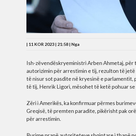
| 11 KOR 2023 | 21:58 |
Nga
Ish-zëvendëskryeministri Arben Ahmetaj, për t
autorizimin për arrestimin e tij, rezulton të je
të nisur sot pasdite në kryesinë e parlamentit,
të tij, Henrik Ligori, mësohet të ketë pohuar s
Zëri i Amerikës, ka konfirmuar përmes burimeve z
Greqisë, të premten paradite, pikërisht pak or
për arrestimin.
Burime pranë autoriteteve shqiptare i thanë po