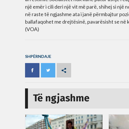
një emër i cili deri një vit më parë, shihej si nj
në raste të ngjashme ata i janë përmbajtur poz
ballafaqohet me drejtësinë, pavarësisht se në k
(VOA)
SHPËRNDAJE
Të ngjashme