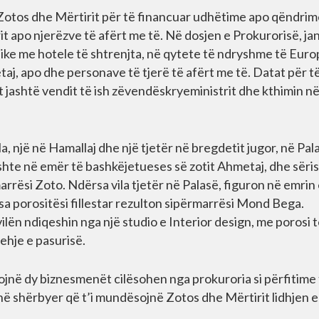
 Zotos dhe Mërtirit për të financuar udhëtime apo qëndrim
it apo njerëzve të afërt me të. Në dosjen e Prokurorisë, ja
ke me hotele të shtrenjta, në qytete të ndryshme të Euro
aj, apo dhe personave të tjerë të afërt me të. Datat për të
 jashtë vendit të ish zëvendëskryeministrit dhe kthimin n
la, një në Hamallaj dhe një tjetër në bregdetit jugor, në Pal
ishte në emër të bashkëjetueses së zotit Ahmetaj, dhe sëri
rësi Zoto. Ndërsa vila tjetër në Palasë, figuron në emrin 
a porositësi fillestar rezulton sipërmarrësi Mond Bega.
ilën ndiqeshin nga një studio e Interior design, me porosi t
ehje e pasurisë.
ojnë dy biznesmenët cilësohen nga prokuroria si përfitime
kanë shërbyer që t’i mundësojnë Zotos dhe Mërtirit lidhjen e