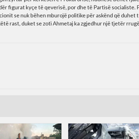
ë ndër figurat kyçe të qeverisë, por dhe të Partisë socialiste. 
icionit se nuk bëhen mburojë politike për askënd që duhet 
ëtë rast, duket se zoti Ahmetaj ka zgjedhur një tjetër rrugë