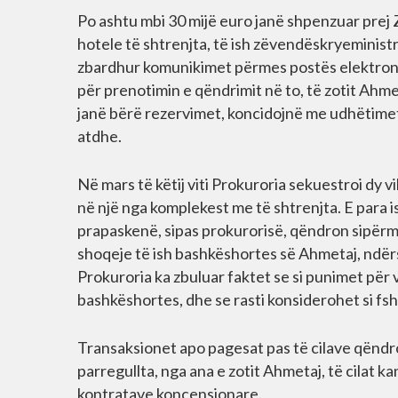
Po ashtu mbi 30 mijë euro janë shpenzuar prej
hotele të shtrenjta, të ish zëvendëskryeministr
zbardhur komunikimet përmes postës elektroni
për prenotimin e qëndrimit në to, të zotit Ahmet
janë bërë rezervimet, koncidojnë me udhëtimet
atdhe.
Në mars të këtij viti Prokuroria sekuestroi dy vi
në një nga komplekest me të shtrenjta. E para 
prapaskenë, sipas prokurorisë, qëndron sipërmar
shoqeje të ish bashkëshortes së Ahmetaj, ndërs
Prokuroria ka zbuluar faktet se si punimet për v
bashkëshortes, dhe se rasti konsiderohet si fsh
Transaksionet apo pagesat pas të cilave qëndr
parregullta, nga ana e zotit Ahmetaj, të cilat 
kontratave koncensionare.