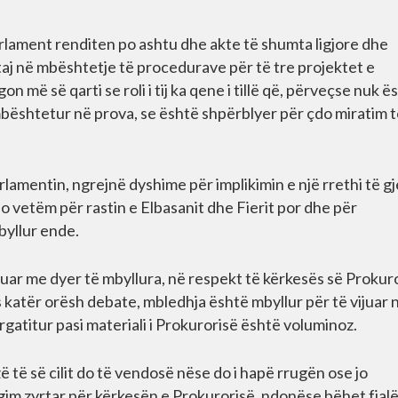
lament renditen po ashtu dhe akte të shumta ligjore dhe
j në mbështetje të procedurave për të tre projektet e
 më së qarti se roli i tij ka qene i tillë që, përveçse nuk ë
mbështetur në prova, se është shpërblyer për çdo miratim 
lamentin, ngrejnë dyshime për implikimin e një rrethi të g
jo vetëm për rastin e Elbasanit dhe Fierit por dhe për
byllur ende.
luar me dyer të mbyllura, në respekt të kërkesës së Prokur
 katër orësh debate, mbledhja është mbyllur për të vijuar 
gatitur pasi materiali i Prokurorisë është voluminoz.
zë të së cilit do të vendosë nëse do i hapë rrugën ose jo
agim zyrtar për kërkesën e Prokurorisë, ndonëse bëhet fjal