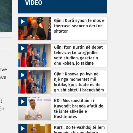
VIDEO
Gjini: Kurti synon të mos e
thërrasë seancën deri në
shtator
Gjini fton Kurtin në debat
televiziv: Le ta zgjedhë
vetë studion, gazetarin
dhe kohën, jo takime
tave
private
Gjini: Kosova po hyn në
ëve
një nga momentet më
kritike, kjo situatë është
grusht shteti i brendshëm
jt
KDI: Moskonstituimi i
Kuvendit brenda afatit do
ën
të ishte shkelje e
Kushtetutës
Kurti: Do të vazhdoj të jem