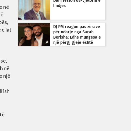
Dani feston 68-vjetorin e
e në
lindjes
në
pës,
DJ PM reagon pas zërave
 cilat
për ndarje nga Sarah
ë
Berisha: Edhe mungesa e
një përgjigjeje është
përgjigje
asë,
sh në
e një
ë ish
 të