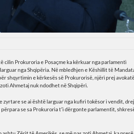
ë cilin Prokuroria e Posaçme ka kërkuar nga parlamenti
të larguar nga Shqipëria. Në mbledhjen e Këshillit të Manda
 për shqyrtimin e kërkesës së Prokurorisë, njëri prej avokat
e zoti Ahmetaj nuk ndodhet në Shqipëri.
yrtare se ai është larguar nga kufiri tokësor i vendit, dre
ë përpara se sa Prokuroria t’i dërgonte parlamentit, shkres
 ashtu Zërit të Amerikës, se më pas zoti Ahmetaj, ka prerë