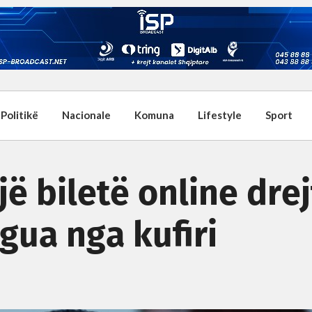
Politikë
Nacionale
Komuna
Lifestyle
Sport
ë biletë online drej
rgua nga kufiri