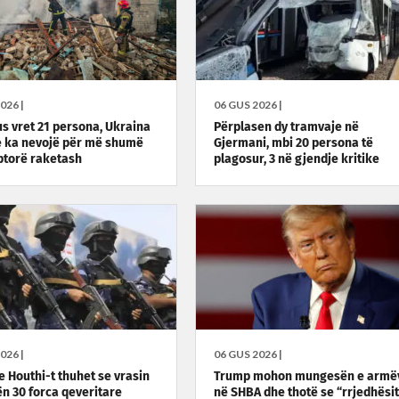
026 |
06 GUS 2026 |
us vret 21 persona, Ukraina
Përplasen dy tramvaje në
e ka nevojë për më shumë
Gjermani, mbi 20 persona të
ptorë raketash
plagosur, 3 në gjendje kritike
026 |
06 GUS 2026 |
e Houthi-t thuhet se vrasin
Trump mohon mungesën e armë
ën 30 forca qeveritare
në SHBA dhe thotë se “rrjedhësit