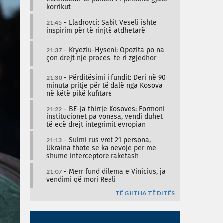
korrikut
21:45
- Lladrovci: Sabit Veseli ishte
inspirim për të rinjtë atdhetarë
21:37
- Kryeziu-Hyseni: Opozita po na
çon drejt një procesi të ri zgjedhor
21:30
- Përditësimi i fundit: Deri në 90
minuta pritje për të dalë nga Kosova
në këtë pikë kufitare
21:22
- BE-ja thirrje Kosovës: Formoni
institucionet pa vonesa, vendi duhet
të ecë drejt integrimit evropian
21:13
- Sulmi rus vret 21 persona,
Ukraina thotë se ka nevojë për më
shumë interceptorë raketash
21:07
- Merr fund dilema e Vinicius, ja
vendimi që mori Reali
TË GJITHA TË DITËS