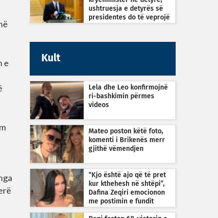
kryeministër në detyrë,
ushtruesja e detyrës së
presidentes do të veprojë
enë
sipas Kushtetutës
Kult
n e
ë
Lela dhe Leo konfirmojnë
ri-bashkimin përmes
videos
im
Mateo poston këtë foto,
komenti i Brikenës merr
gjithë vëmendjen
“Kjo është ajo që të pret
 nga
kur kthehesh në shtëpi”,
erë
Dafina Zeqiri emocionon
me postimin e fundit