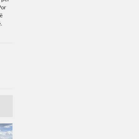
Por
të
.