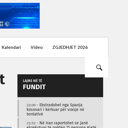
Kalendari
Video
ZGJEDHJET 2026
t
LAJME MË TË
FUNDIT
22:00
- Ekstradohet nga Spanja
kosovari i kërkuar për vrasje në
tentativë
21:52
- Në Iran raportohet se janë
ekzekutuar të paktën 71 persona gjatë