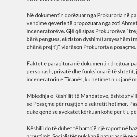
Në dokumentin dorëzuar nga Prokuroria në par
vendime qeverie të propozuara nga zoti Ahmeta
inceneratorëve. Gjë që sipas Prokurorëve “tregon
bërë pengues, ekziston dyshimi i arsyeshëm i 
dhënë prej tij”, vlerëson Prokuroria e posaçme.
Faktet e paraqitura në dokumentin drejtuar par
personash, privatë dhe funksionarë të shtetit, 
inceneratorin e Tiranës, ku hetimet nuk janë m
Mbledhja e Këshillit të Mandateve, është zhvil
së Posaçme për ruajtjen e sekretit hetimor. Pas
duke qenë se avokatët kërkuan kohë për t’u për
Këshilli do të duhet të hartojë një raport në ba
arrestimit. Socialistët nuk kanë patur asnjë re