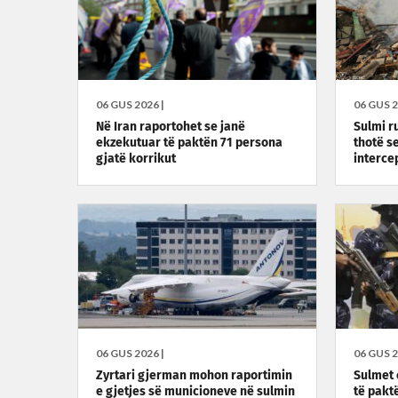
06 GUS 2026 |
06 GUS 2
Në Iran raportohet se janë
Sulmi r
ekzekutuar të paktën 71 persona
thotë s
gjatë korrikut
interce
06 GUS 2026 |
06 GUS 2
Zyrtari gjerman mohon raportimin
Sulmet 
e gjetjes së municioneve në sulmin
të pakt