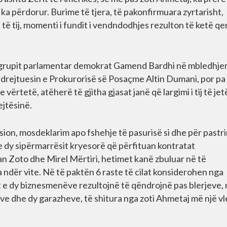
 e ka përdorur. Burime të tjera, të pakonfirmuara zyrtarisht,
it të tij, momenti i fundit i vendndodhjes rezulton të ketë q
 i grupit parlamentar demokrat Gamend Bardhi në mbledhje
, drejtuesin e Prokurorisë së Posaçme Altin Dumani, por pa
e vërtetë, atëherë të gjitha gjasat janë që largimi i tij të jet
ejtësinë.
ion, mosdeklarim apo fshehje të pasurisë si dhe për pastr
e dy sipërmarrësit kryesorë që përfituan kontratat
an Zoto dhe Mirel Mërtiri, hetimet kanë zbuluar në të
a ndër vite. Në të paktën 6 raste të cilat konsiderohen nga
t e dy biznesmenëve rezultojnë të qëndrojnë pas blerjeve,
ve dhe dy garazheve, të shitura nga zoti Ahmetaj më një vl