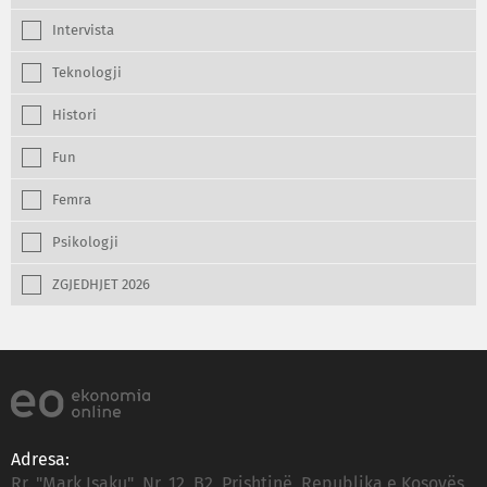
Intervista
Teknologji
Histori
Fun
Femra
Psikologji
ZGJEDHJET 2026
Adresa:
Rr. "Mark Isaku", Nr. 12, B2, Prishtinë, Republika e Kosovës