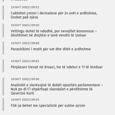
10 SHT 2022 | 09:52
Caktohet çmimi i derivateve për 24 orët e ardhshme,
lirohet pak njëra
10 SHT 2022 | 09:50
Vettingu duhet të ndodhë, por nevojitet konsensus –
Dështimet në drejtësi e lanë vendin të izoluar
10 SHT 2022 | 09:48
Parashikimi i motit për sot dhe ditët e ardhshme
10 SHT 2022 | 09:45
Përplasen trenat në Kroaci, tre të vdekur e 11 të lënduar
10 SHT 2022 | 09:38
Analistët e vlerësojnë të dobët opozitën parlamentare –
Nuk po di t’i shpërfaqë skandalet e përditshme të
Qeverisë Kurti
10 SHT 2022 | 09:35
FSK-ja bëhet me specialistë për sulme ajrore