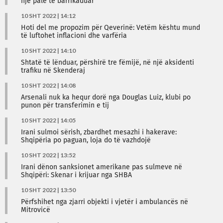
një palë të barrikaduar
10 SHT 2022 | 14:12
Hoti del me propozim për Qeverinë: Vetëm kështu mund
të luftohet inflacioni dhe varfëria
10 SHT 2022 | 14:10
Shtatë të lënduar, përshirë tre fëmijë, në një aksidenti
trafiku në Skenderaj
10 SHT 2022 | 14:08
Arsenali nuk ka hequr dorë nga Douglas Luiz, klubi po
punon për transferimin e tij
10 SHT 2022 | 14:05
Irani sulmoi sërish, zbardhet mesazhi i hakerave:
Shqipëria po paguan, loja do të vazhdojë
10 SHT 2022 | 13:52
Irani dënon sanksionet amerikane pas sulmeve në
Shqipëri: Skenar i krijuar nga SHBA
10 SHT 2022 | 13:50
Përfshihet nga zjarri objekti i vjetër i ambulancës në
Mitrovicë