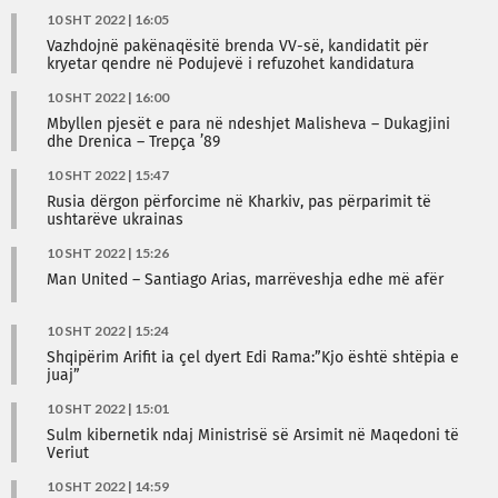
10 SHT 2022 | 16:05
Vazhdojnë pakënaqësitë brenda VV-së, kandidatit për
kryetar qendre në Podujevë i refuzohet kandidatura
10 SHT 2022 | 16:00
Mbyllen pjesët e para në ndeshjet Malisheva – Dukagjini
dhe Drenica – Trepça ’89
10 SHT 2022 | 15:47
Rusia dërgon përforcime në Kharkiv, pas përparimit të
ushtarëve ukrainas
10 SHT 2022 | 15:26
Man United – Santiago Arias, marrëveshja edhe më afër
10 SHT 2022 | 15:24
Shqipërim Arifit ia çel dyert Edi Rama:”Kjo është shtëpia e
juaj”
10 SHT 2022 | 15:01
Sulm kibernetik ndaj Ministrisë së Arsimit në Maqedoni të
Veriut
10 SHT 2022 | 14:59