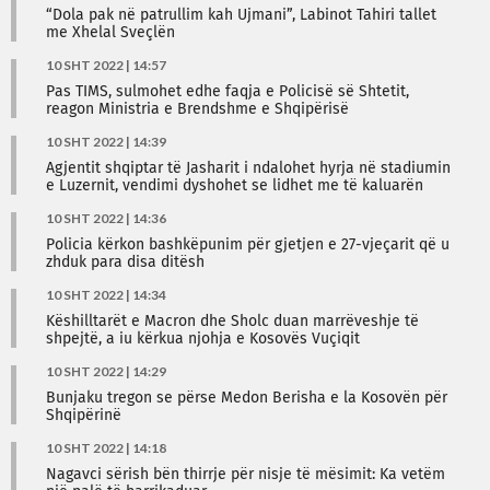
“Dola pak në patrullim kah Ujmani”, Labinot Tahiri tallet
me Xhelal Sveçlën
10 SHT 2022 | 14:57
Pas TIMS, sulmohet edhe faqja e Policisë së Shtetit,
reagon Ministria e Brendshme e Shqipërisë
10 SHT 2022 | 14:39
Agjentit shqiptar të Jasharit i ndalohet hyrja në stadiumin
e Luzernit, vendimi dyshohet se lidhet me të kaluarën
10 SHT 2022 | 14:36
Policia kërkon bashkëpunim për gjetjen e 27-vjeçarit që u
zhduk para disa ditësh
10 SHT 2022 | 14:34
Këshilltarët e Macron dhe Sholc duan marrëveshje të
shpejtë, a iu kërkua njohja e Kosovës Vuçiqit
10 SHT 2022 | 14:29
Bunjaku tregon se përse Medon Berisha e la Kosovën për
Shqipërinë
10 SHT 2022 | 14:18
Nagavci sërish bën thirrje për nisje të mësimit: Ka vetëm