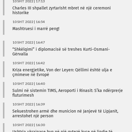
10 SHT 2022 | 17:13
Charles III shpallet zyrtarisht mbret në një ceremoni
historike
10 SHT 2022 | 16:54
Mashtruesi i marrë peng!
10 SHT 2022 | 16:47
“Shkëlqimi” i diplomacisë së treshes Kurti-Osmani-
Gërvalla
10 SHT 2022 | 16:42
Kriza energjetike, Von der Leyen: Qëllimi është ulja e
çmimeve në Evropë
10 SHT 2022 | 16:40
Sulmi në sistemin TIMS, Aeroporti i Rinasit: S’ka ndërprerje
fluturimesh
10 SHT 2022 | 16:39
Sekuestrohen armë dhe municion në Janjevë të Lipjanit,
arrestohet një person
10 SHT 2022 | 16:30