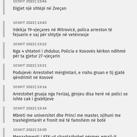
10 SHT 2022 | 13:46
Digjet një shtëpi në Zveçan
10 SHT 2022 | 13:43
Vdekja 19-vjeçares në Mitrovicë, polica arreston të
fejuarin e saj për shtytje në vetëvrasje
10 SHT 2022 | 13:22
Nga 4 shtatori i zhdukur, Policia e Kosovës kërkon ndihmë
për ta gjetur 27-vjeçarin
10 SHT 2022 | 13:21
Podujevë: Arrestohet mërgimtari, e rrahu gruan e tij gjatë
qëndrimit në Kosovë
10 SHT 2022 | 13:16
Arrestohet gruaja nga Ferizaj, gënjeu disa herë në polici se
ishte cak i grabitjeve
10 SHT 2022 | 13:14
Mbreti me universitet dhe Princi me master, njihuni me
trashëgimtarët e fronit më të famshëm në botë
10 SHT 2022 | 13:03