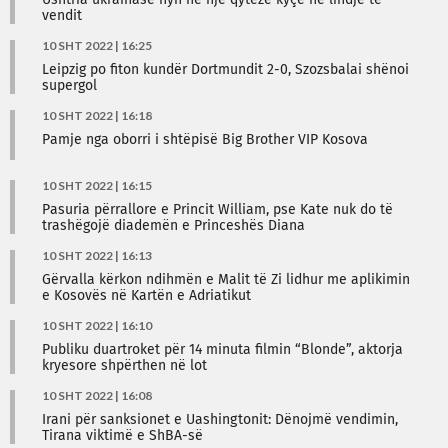
Ushtria ukrainase hyn në një qytezë kyçe në lindje të
vendit
10 SHT 2022 | 16:25
Leipzig po fiton kundër Dortmundit 2-0, Szozsbalai shënoi
supergol
10 SHT 2022 | 16:18
Pamje nga oborri i shtëpisë Big Brother VIP Kosova
10 SHT 2022 | 16:15
Pasuria përrallore e Princit William, pse Kate nuk do të
trashëgojë diademën e Princeshës Diana
10 SHT 2022 | 16:13
Gërvalla kërkon ndihmën e Malit të Zi lidhur me aplikimin
e Kosovës në Kartën e Adriatikut
10 SHT 2022 | 16:10
Publiku duartroket për 14 minuta filmin “Blonde”, aktorja
kryesore shpërthen në lot
10 SHT 2022 | 16:08
Irani për sanksionet e Uashingtonit: Dënojmë vendimin,
Tirana viktimë e ShBA-së