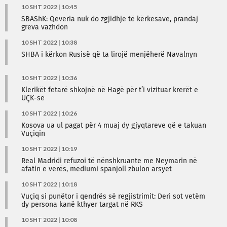
10 SHT 2022 | 10:45
SBAShK: Qeveria nuk do zgjidhje të kërkesave, prandaj
greva vazhdon
10 SHT 2022 | 10:38
SHBA i kërkon Rusisë që ta lirojë menjëherë Navalnyn
10 SHT 2022 | 10:36
Klerikët fetarë shkojnë në Hagë për t’i vizituar krerët e
UÇK-së
10 SHT 2022 | 10:26
Kosova ua ul pagat për 4 muaj dy gjyqtareve që e takuan
Vuçiqin
10 SHT 2022 | 10:19
Real Madridi refuzoi të nënshkruante me Neymarin në
afatin e verës, mediumi spanjoll zbulon arsyet
10 SHT 2022 | 10:18
Vuçiq si punëtor i qendrës së regjistrimit: Deri sot vetëm
dy persona kanë kthyer targat në RKS
10 SHT 2022 | 10:08