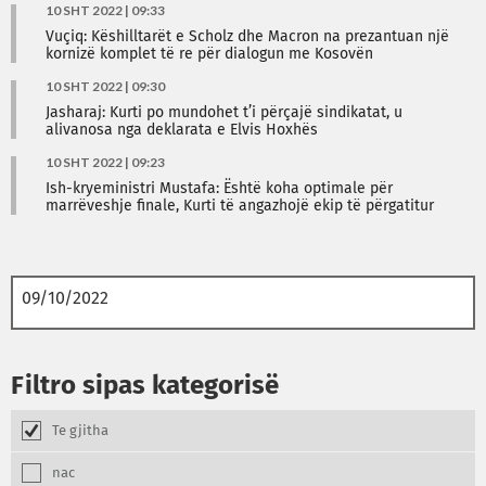
10 SHT 2022 | 09:33
Vuçiq: Këshilltarët e Scholz dhe Macron na prezantuan një
kornizë komplet të re për dialogun me Kosovën
10 SHT 2022 | 09:30
Jasharaj: Kurti po mundohet t’i përçajë sindikatat, u
alivanosa nga deklarata e Elvis Hoxhës
10 SHT 2022 | 09:23
Ish-kryeministri Mustafa: Është koha optimale për
marrëveshje finale, Kurti të angazhojë ekip të përgatitur
Filtro sipas kategorisë
Te gjitha
nac