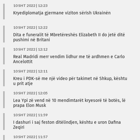
10 SHT 2022 | 12:23
Kryediplomatja gjermane viziton sërish Ukrainën
10 SHT 2022 | 12:22
Dita e funeralit të Mbretëreshës Elizabeth II do jetë ditë
pushimi në Britani
10 SHT 2022 | 12:12
Real Madridi merr vendim lidhur me të ardhmen e Carlo
Ancelottit
10 SHT 2022 | 12:11
Kreu i PDK-së me një video për takimet në Shkup, kështu
u prit atje
10 SHT 2022 | 12:05
Lea Ypi zë vend në 10 mendimtarët kryesorë të botës, lë
prapa Elon Musk
10 SHT 2022 | 11:59
I dashuri i saj feston ditëlindjen, kështu e uron Dafina
Zeqiri
10 SHT 2022 | 11:57