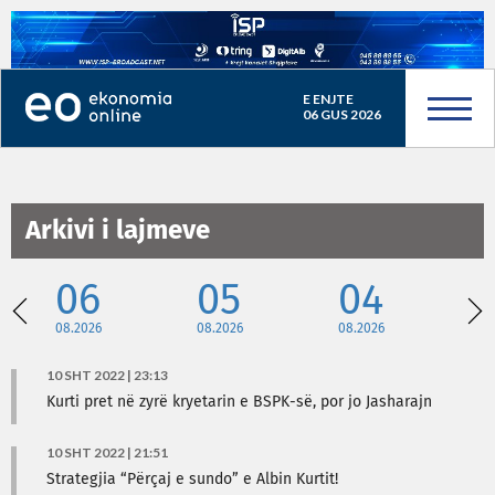
E ENJTE
06 GUS 2026
Arkivi i lajmeve
06
05
04
08.2026
08.2026
08.2026
08
10 SHT 2022 | 23:13
Kurti pret në zyrë kryetarin e BSPK-së, por jo Jasharajn
10 SHT 2022 | 21:51
Strategjia “Përçaj e sundo” e Albin Kurtit!