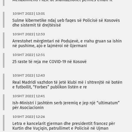
Menaxhmenti i KEK-ut shantazhohet përmes email-it
10 SHT 2022 | 13:01
Sulme kibernetike ndaj ueb faqes së Policisë së Kosovës
dhe sistemit të drejtësisë
10 SHT 2022 | 12:53
Arrestohet mërgimtari në Podujevë, e rrahu gruan sa ishin
në pushime, ajo e lajmëroi në Gjermani
10 SHT 2022 | 12:51
25 raste të reja me COVID-19 në Kosovë
10 SHT 2022 | 12:43
Real Madridi vazhdon të jetë klubi më i shtrenjtë në botën
e futbollit, “Forbes” publikon listën e re
10 SHT 2022 | 12:41
Ish-Ministri i Jashtëm serb Jeremiq e jep një “ultimatum”
për Asociacionin
10 SHT 2022 | 12:26
Letra e kancelarit gjerman dhe presidentit francez për
Kurtin dhe Vuçiqin, patrullimet e Policisë në Ujman