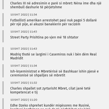
Charles III në adresimin e parë si mbret: Nëna ime dha një
shembull dashurie të përjetshme
10 SHT 2022 | 11:54
Futbollisti amerikan arrestohet pasi nuk pagoi 5 dollarë
për një pije, ai akuzoi banakierin për racizëm
10 SHT 2022 | 11:45
Street Party Prishtina po vjen më 18 shtator
10 SHT 2022 | 11:43
Modriq thotë se largimi i Casemiros nuk i bën dëm Real
Madridit
10 SHT 2022 | 11:34
Ish-kryeministrat e Mbretërisë së Bashkuar ishin pjesë e
ceremonisë së shpalljes së mbretit
10 SHT 2022 | 11:32
Charles shpallet sot zyrtarisht Mbret, cilat janë tetë
kompetencat e tij
10 SHT 2022 | 11:20
Edhe Dzeko shprehet kundër miqësores me Rusinë,