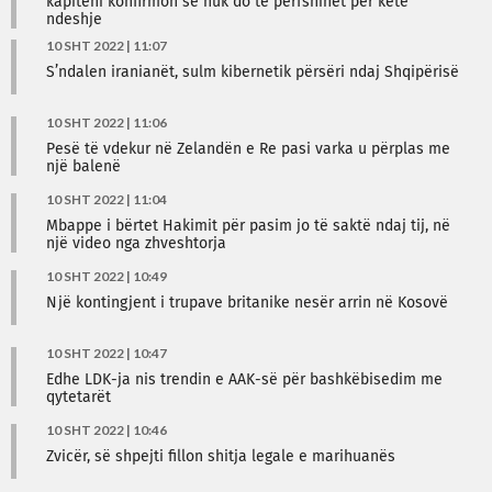
kapiteni konfirmon se nuk do të përfshihet për këtë
ndeshje
10 SHT 2022 | 11:07
S’ndalen iranianët, sulm kibernetik përsëri ndaj Shqipërisë
10 SHT 2022 | 11:06
Pesë të vdekur në Zelandën e Re pasi varka u përplas me
një balenë
10 SHT 2022 | 11:04
Mbappe i bërtet Hakimit për pasim jo të saktë ndaj tij, në
një video nga zhveshtorja
10 SHT 2022 | 10:49
Një kontingjent i trupave britanike nesër arrin në Kosovë
10 SHT 2022 | 10:47
Edhe LDK-ja nis trendin e AAK-së për bashkëbisedim me
qytetarët
10 SHT 2022 | 10:46
Zvicër, së shpejti fillon shitja legale e marihuanës