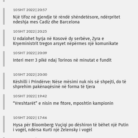
10 SHT 2022 | 20:57
Një tifoz në gjendje të rëndë shëndetësore, ndërpritet
ndeshja mes Cadiz dhe Barcelona
10 SHT 2022 | 20:25
U ndalohet hyrja në Kosovë dy serbëve, Zyra e
Kryeministrit tregon arsyet nëpërmes një komunikate
10 SHT 2022 | 20:09
Interi merr 3 pikë ndaj Torinos në minutat e fundit
10 SHT 2022 | 20:00
Këshilli i Prindërve: Nëse mësimi nuk nis së shpejti, do të
shprehim pakënaqësinë në forma të tjera
10 SHT 2022 | 19:42
“Vreshtarët” e nisin me fitore, mposhtin kampionin
10 SHT 2022 | 17:46
Hysa për Bloomberg: Vuçiqi po dëshiron të bëhet një Putin
i vogël, ndërsa Kurti një Zelensky i vogël