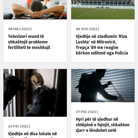
08 MAJ 2025 |
04 SHK 2023 |
Televizori mund të
Vjedhje në stadiumin ‘Riza
shkaktojë probleme
Lushta’ në Mitrovicë,
fertiliteti te meshkujt
Trepça ’89 me reagim
kërkon ndihmë nga Policia
e Kosovës
07 PRI 2022 |
Hyri për të vjedhur në
shtëpinë e fqinjit, shkakton
26 PRI 2022 |
zjarr e lëndohet vetë
Vjedhje në disa lokale në