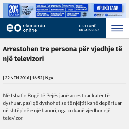
E SHTUNË
08 GUS 2026
Arrestohen tre persona për vjedhje të
një televizori
| 22 NËN 2016 | 16:52 |
Nga
Në fshatin Bogë të Pejës janë arrestuar katër të
dyshuar, pasi që dyshohet se të njëjtit kanë depërtuar
në shtëpinë e një banori, nga ku kanë vjedhur një
televizor.