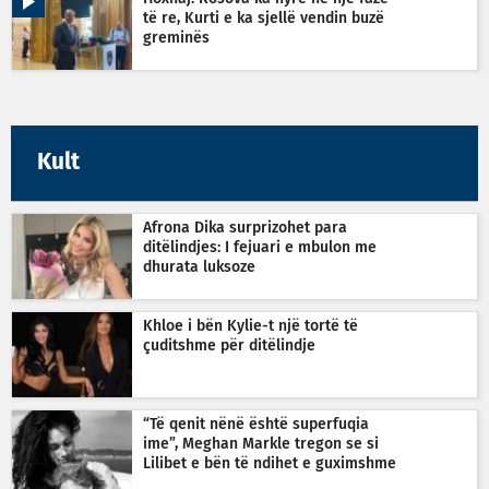
të re, Kurti e ka sjellë vendin buzë
greminës
Kult
Afrona Dika surprizohet para
ditëlindjes: I fejuari e mbulon me
dhurata luksoze
Khloe i bën Kylie-t një tortë të
çuditshme për ditëlindje
“Të qenit nënë është superfuqia
ime”, Meghan Markle tregon se si
Lilibet e bën të ndihet e guximshme