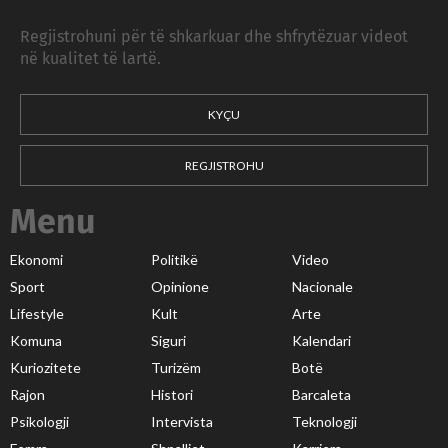
Regjistrohuni për të shkarkuar dhe shfrytëzuar videot
në kualitet të lartë.
KYÇU
REGJISTROHU
Menu
Ekonomi
Politikë
Video
Sport
Opinione
Nacionale
Lifestyle
Kult
Arte
Komuna
Siguri
Kalendari
Kuriozitete
Turizëm
Botë
Rajon
Histori
Barcaleta
Psikologji
Intervista
Teknologji