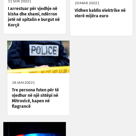
11 SHK 2022 |
20 MAR 2022 |
I arrestuar për vjedhje në
Vidhen kabllo elektrike në
kisha dhe xhami, ndërron
vlerë mijëra euro
jetë në spitalin e burgut në
Korçë
18 JAN 2022 |
Tre persona futen për të
vjedhur në një shtëpi në
Mitrovicë, kapen në
flagrancë