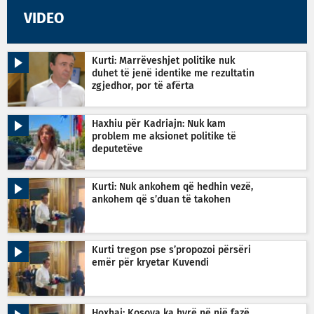
VIDEO
Kurti: Marrëveshjet politike nuk
duhet të jenë identike me rezultatin
zgjedhor, por të afërta
Haxhiu për Kadriajn: Nuk kam
problem me aksionet politike të
deputetëve
Kurti: Nuk ankohem që hedhin vezë,
ankohem që s’duan të takohen
Kurti tregon pse s’propozoi përsëri
emër për kryetar Kuvendi
Hoxhaj: Kosova ka hyrë në një fazë