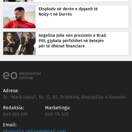
Eksploziv në derën e dyqanit të
Noizy-t në Durrës
Angelina Jolie nën presionin e Brad
Pitt, gjykata përfshihet në betejën
për të dhënat financiare
Adresa:
Rr. "Mark Isaku", Nr. 12, B2, Prishtinë, Republika e Kosovës
Redaksia:
Marketingu:
049 289 299
049 174 555
Email:
ekonomia.online@gmail.com