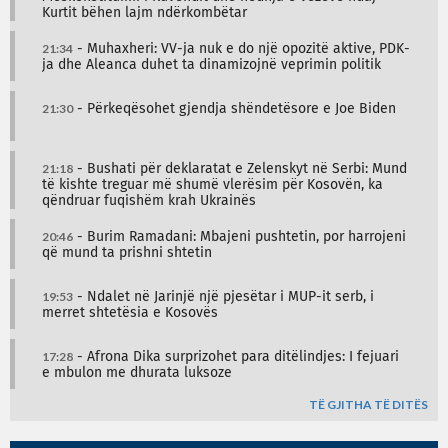
Kurtit bëhen lajm ndërkombëtar
21:34
- Muhaxheri: VV-ja nuk e do një opozitë aktive, PDK-
ja dhe Aleanca duhet ta dinamizojnë veprimin politik
21:30
- Përkeqësohet gjendja shëndetësore e Joe Biden
21:18
- Bushati për deklaratat e Zelenskyt në Serbi: Mund
të kishte treguar më shumë vlerësim për Kosovën, ka
qëndruar fuqishëm krah Ukrainës
20:46
- Burim Ramadani: Mbajeni pushtetin, por harrojeni
që mund ta prishni shtetin
19:53
- Ndalet në Jarinjë një pjesëtar i MUP-it serb, i
merret shtetësia e Kosovës
17:28
- Afrona Dika surprizohet para ditëlindjes: I fejuari
e mbulon me dhurata luksoze
TË GJITHA TË DITËS