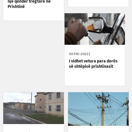
një qendër tregtare në
Prishtinë
03 PRI 2022 |
I vidhet vetura para derës
së shtëpisë prishtinasit