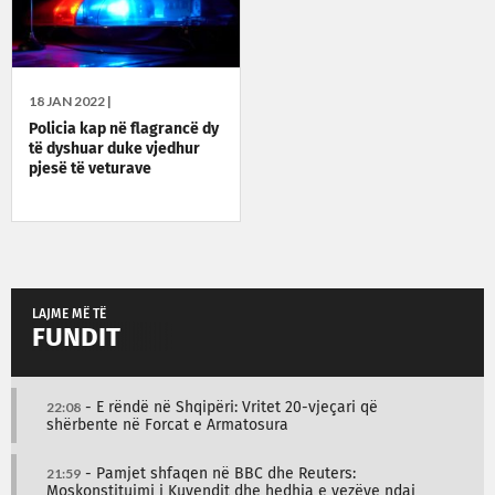
18 JAN 2022 |
Policia kap në flagrancë dy
të dyshuar duke vjedhur
pjesë të veturave
LAJME MË TË
FUNDIT
22:08
- E rëndë në Shqipëri: Vritet 20-vjeçari që
shërbente në Forcat e Armatosura
21:59
- Pamjet shfaqen në BBC dhe Reuters:
Moskonstituimi i Kuvendit dhe hedhja e vezëve ndaj