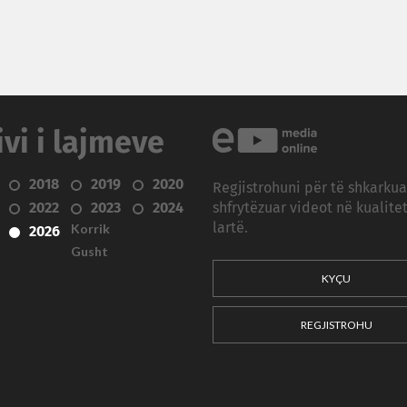
ivi i lajmeve
2018
2019
2020
Regjistrohuni për të shkarku
2022
2023
2024
shfrytëzuar videot në kualitet
Korrik
lartë.
2026
Gusht
KYÇU
REGJISTROHU