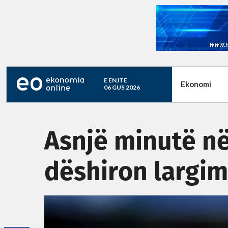
E ENJTE
Ekonomi
06 GUS 2026
Asnjë minutë n
dëshiron largim