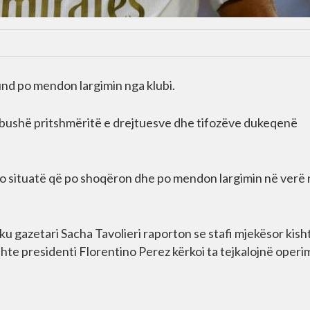
und po mendon largimin nga klubi.
mbushë pritshmëritë e drejtuesve dhe tifozëve dukeqenë
o situatë që po shoqëron dhe po mendon largimin në verë
u gazetari Sacha Tavolieri raporton se stafi mjekësor kish
hte presidenti Florentino Perez kërkoi ta tejkalojnë operi