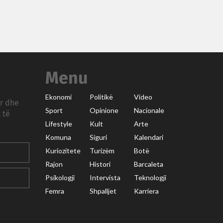
Menu
Ekonomi
Politikë
Video
ar dhe
Sport
Opinione
Nacionale
 të
Lifestyle
Kult
Arte
Komuna
Siguri
Kalendari
Kuriozitete
Turizëm
Botë
Rajon
Histori
Barcaleta
Psikologji
Intervista
Teknologji
Femra
Shpalljet
Karriera