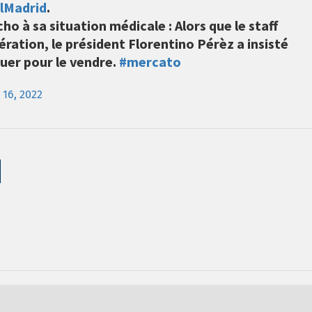
lMadrid
.
ho à sa situation médicale : Alors que le staff
ration, le président Florentino Pérèz a insisté
ouer pour le vendre.
#mercato
 16, 2022