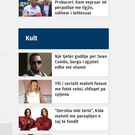
Prokurori: Kam vepruar në
përputhje me ligjin,
ndihem i lehtësuar
Kult
Një tjetër goditje për Sean
Combs, burgu i zgjatet
edhe më shumë
Ylli i serialit mahnit fansat
me fotot seksi, shfaqet pa
sytjena
“Qershia mbi tortë”, Kida
mahnit me paraqitjen e
saj të fundit