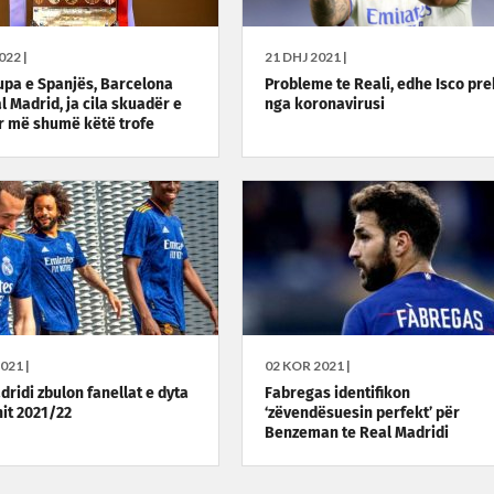
022 |
21 DHJ 2021 |
pa e Spanjës, Barcelona
Probleme te Reali, edhe Isco pre
l Madrid, ja cila skuadër e
nga koronavirusi
ar më shumë këtë trofe
021 |
02 KOR 2021 |
dridi zbulon fanellat e dyta
Fabregas identifikon
nit 2021/22
‘zëvendësuesin perfekt’ për
Benzeman te Real Madridi