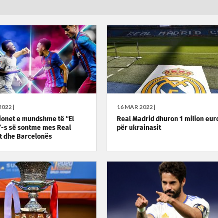
022 |
16 MAR 2022 |
onet e mundshme të “El
Real Madrid dhuron 1 milion eur
”-s së sontme mes Real
për ukrainasit
t dhe Barcelonës