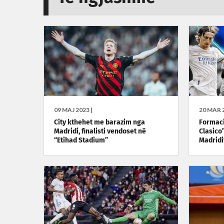
09 MAJ 2023 |
20 MAR 2
City kthehet me barazim nga
Formaci
Madridi, finalisti vendoset në
Clasico
“Etihad Stadium”
Madridi