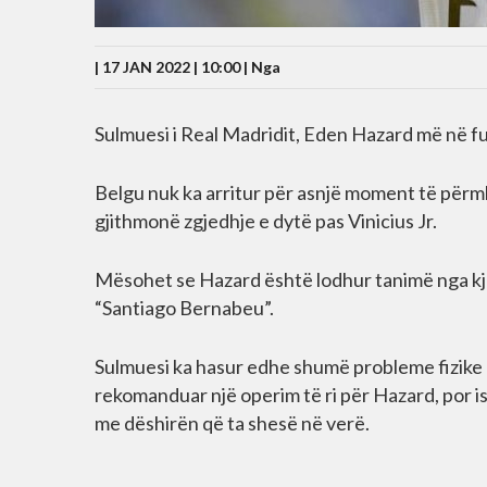
| 17 JAN 2022 | 10:00 |
Nga
Sulmuesi i Real Madridit, Eden Hazard më në f
Belgu nuk ka arritur për asnjë moment të për
gjithmonë zgjedhje e dytë pas Vinicius Jr.
Mësohet se Hazard është lodhur tanimë nga kj
“Santiago Bernabeu”.
Sulmuesi ka hasur edhe shumë probleme fizike k
rekomanduar një operim të ri për Hazard, por is
me dëshirën që ta shesë në verë.