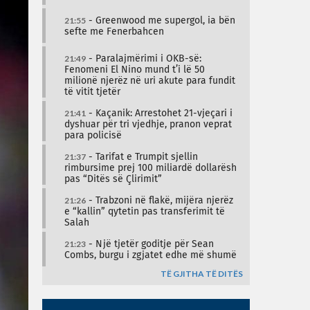
21:55
- Greenwood me supergol, ia bën
sefte me Fenerbahcen
21:49
- Paralajmërimi i OKB-së:
Fenomeni El Nino mund t’i lë 50
milionë njerëz në uri akute para fundit
të vitit tjetër
21:41
- Kaçanik: Arrestohet 21-vjeçari i
dyshuar për tri vjedhje, pranon veprat
para policisë
21:37
- Tarifat e Trumpit sjellin
rimbursime prej 100 miliardë dollarësh
pas “Ditës së Çlirimit”
21:26
- Trabzoni në flakë, mijëra njerëz
e “kallin” qytetin pas transferimit të
Salah
21:23
- Një tjetër goditje për Sean
Combs, burgu i zgjatet edhe më shumë
TË GJITHA TË DITËS