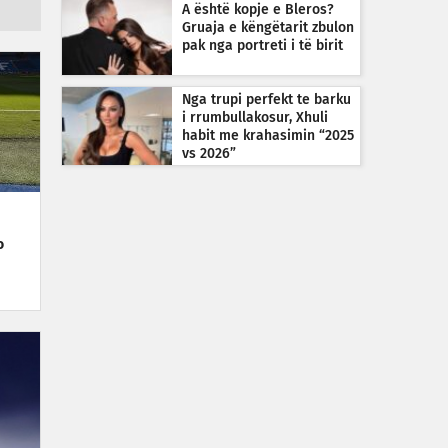
A është kopje e Bleros?
Gruaja e këngëtarit zbulon
pak nga portreti i të birit
Nga trupi perfekt te barku
i rrumbullakosur, Xhuli
habit me krahasimin “2025
vs 2026”
o