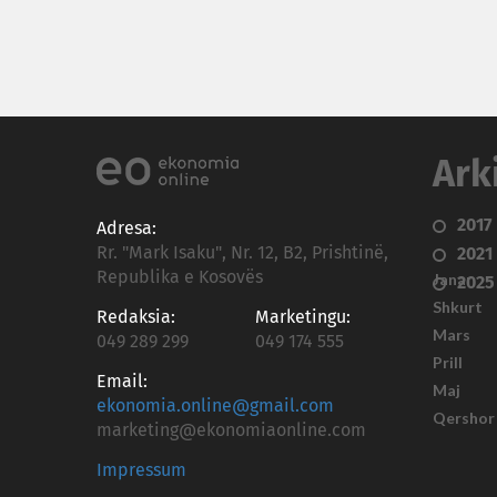
Ark
2017
Adresa:
Rr. "Mark Isaku", Nr. 12, B2, Prishtinë,
2021
Republika e Kosovës
Janar
2025
Shkurt
Redaksia:
Marketingu:
Mars
049 289 299
049 174 555
Prill
Email:
Maj
ekonomia.online@gmail.com
Qershor
marketing@ekonomiaonline.com
Impressum