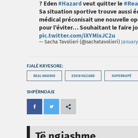
? Eden
#Hazard
veut quitter le
#Rea
Sa situation sportive trouve aussi éc
médical préconisait une nouvelle opé
pour l’éviter… Souhaitant le faire j
pic.twitter.com/iXYMixJC2u
— Sacha Tavolieri (@sachatavolieri)
January
FJALË KRYESORE:
REAL MADRID
EDEN HAZARD
SUPERKUPË
SHPËRNDAJE
Të ngjashme