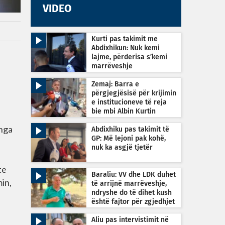
VIDEO
Kurti pas takimit me
Abdixhikun: Nuk kemi
lajme, përderisa s’kemi
marrëveshje
Zemaj: Barra e
përgjegjësisë për krijimin
e institucioneve të reja
bie mbi Albin Kurtin
 nga
Abdixhiku pas takimit të
GP: Më lejoni pak kohë,
nuk ka asgjë tjetër
te
Baraliu: VV dhe LDK duhet
min,
të arrijnë marrëveshje,
ndryshe do të dihet kush
është fajtor për zgjedhjet
e reja
Aliu pas intervistimit në