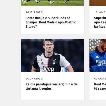
16 JAN 2022 |
12 JAN 2
Sonte finalja e Superkupës së
Superku
Spanjës: Real Madrid apo Atlethic
apo Rea
Bilbao?
ka fitu
20 DHJ 2021 |
05 GUS 2
Raiola paralajmëron largimin e De
Real Ma
Ligt nga Juventusi
të sezo