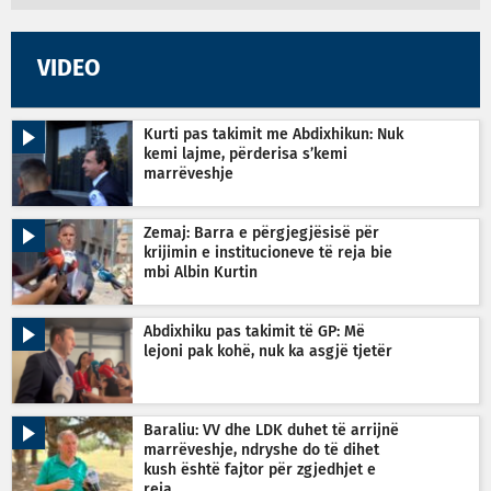
VIDEO
Kurti pas takimit me Abdixhikun: Nuk
kemi lajme, përderisa s’kemi
marrëveshje
Zemaj: Barra e përgjegjësisë për
krijimin e institucioneve të reja bie
mbi Albin Kurtin
Abdixhiku pas takimit të GP: Më
lejoni pak kohë, nuk ka asgjë tjetër
Baraliu: VV dhe LDK duhet të arrijnë
marrëveshje, ndryshe do të dihet
kush është fajtor për zgjedhjet e
reja