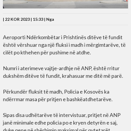
| 22 KOR 2023 | 15:33 |
Nga
Aeroporti Ndërkombëtar i Prishtinës ditëve të fundit
është vërshuar nga një fluksi i madh i mërgimtarëve, të
cilët po kthehen për pushime në atdhe.
Numri i aterimeve vajtje-ardhje në ANP, është rritur
dukshëm ditëve të fundit, krahasuar me ditë më parë.
Përkundër fluksit të madh, Policia e Kosovës ka
ndërrmar masa për pritjen e bashkëatdhetarëve.
Sipas disa udhëtarëve të intervistuar, pritjet në ANP
janë minimale edhe policia po e kryen detyrën e saj,
duke qene në shërbimin maksimal për qytetarët.