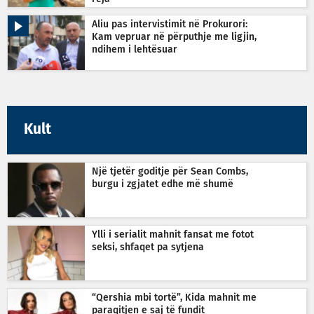
Aliu pas intervistimit në Prokurori:
Kam vepruar në përputhje me ligjin,
ndihem i lehtësuar
Kult
Një tjetër goditje për Sean Combs,
burgu i zgjatet edhe më shumë
Ylli i serialit mahnit fansat me fotot
seksi, shfaqet pa sytjena
“Qershia mbi tortë”, Kida mahnit me
paraqitjen e saj të fundit