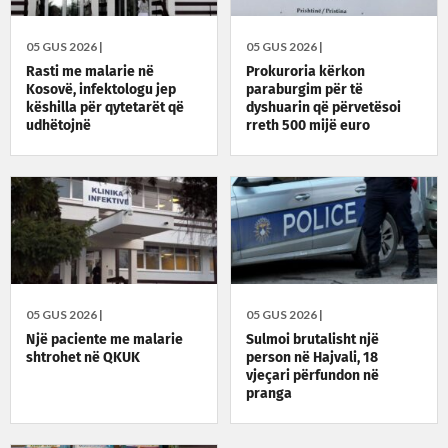
05 GUS 2026 |
05 GUS 2026 |
Rasti me malarie në
Prokuroria kërkon
Kosovë, infektologu jep
paraburgim për të
këshilla për qytetarët që
dyshuarin që përvetësoi
udhëtojnë
rreth 500 mijë euro
05 GUS 2026 |
05 GUS 2026 |
Një paciente me malarie
Sulmoi brutalisht një
shtrohet në QKUK
person në Hajvali, 18
vjeçari përfundon në
pranga