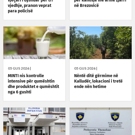
vjeçari i dyshuar për tri
për kanosje me armë zjarri
vjedhje, pranon veprat
në Brezovicë
para policisë
05 GUS 2026 |
05 GUS 2026 |
MINTI nis kontrolle
Nëntë ditë gërmime në
intensive për qumështin
Kalludër, lokacioni i tretë
dhe produktet e qumështit
ende nën hetime
nga 6 gushti