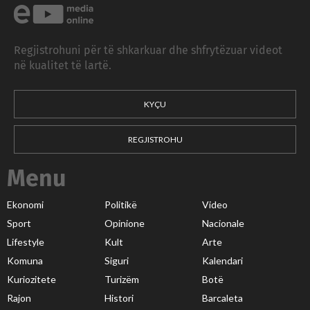
Regjistrohuni për të shkarkuar dhe shfrytëzuar videot
në kualitet të lartë.
KYÇU
REGJISTROHU
Menu
Ekonomi
Politikë
Video
Sport
Opinione
Nacionale
Lifestyle
Kult
Arte
Komuna
Siguri
Kalendari
Kuriozitete
Turizëm
Botë
Rajon
Histori
Barcaleta