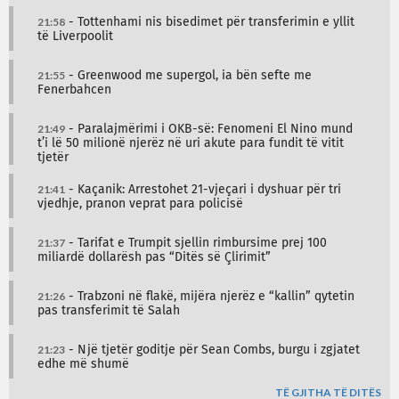
21:58
- Tottenhami nis bisedimet për transferimin e yllit
të Liverpoolit
21:55
- Greenwood me supergol, ia bën sefte me
Fenerbahcen
21:49
- Paralajmërimi i OKB-së: Fenomeni El Nino mund
t’i lë 50 milionë njerëz në uri akute para fundit të vitit
tjetër
21:41
- Kaçanik: Arrestohet 21-vjeçari i dyshuar për tri
vjedhje, pranon veprat para policisë
21:37
- Tarifat e Trumpit sjellin rimbursime prej 100
miliardë dollarësh pas “Ditës së Çlirimit”
21:26
- Trabzoni në flakë, mijëra njerëz e “kallin” qytetin
pas transferimit të Salah
21:23
- Një tjetër goditje për Sean Combs, burgu i zgjatet
edhe më shumë
TË GJITHA TË DITËS