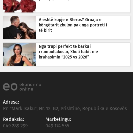
A është kopje e Bleros? Gruaja e
këngëtarit zbulon pak nga portreti i
të birit
Nga trupi perfekt te barku i
rrumbullakosur, Xhuli habit me
krahasimin “2025 vs 2026”
Adresa:
Rr. "Mark Isaku", Nr. 12, B2, Prishtinë, Republika e Kosovës
Redaksia:
Marketingu:
049 289 299
049 174 555