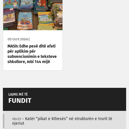
05 GUS 2026 |
MASh: Edhe pesë ditë afati
për aplikim për
subvencionimin e teksteve
shkollore, mbi 144 mijë
aplikime të pranuara
LAJME MË TË
FUNDIT
00:25
- Katër “pikat e kthesës” në strukturën e trurit të
njeriut