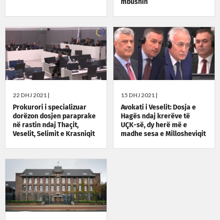
mbushin
22 DHJ 2021 |
15 DHJ 2021 |
Prokurori i specializuar
Avokati i Veselit: Dosja e
dorëzon dosjen paraprake
Hagës ndaj krerëve të
në rastin ndaj Thaçit,
UÇK-së, dy herë më e
Veselit, Selimit e Krasniqit
madhe sesa e Millosheviqit
dhe Karaxhiqit