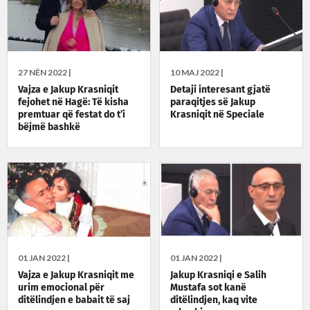
27 NËN 2022 |
10 MAJ 2022 |
Vajza e Jakup Krasniqit
Detaji interesant gjatë
fejohet në Hagë: Të kisha
paraqitjes së Jakup
premtuar që festat do t’i
Krasniqit në Speciale
bëjmë bashkë
01 JAN 2022 |
01 JAN 2022 |
Vajza e Jakup Krasniqit me
Jakup Krasniqi e Salih
urim emocional për
Mustafa sot kanë
ditëlindjen e babait të saj
ditëlindjen, kaq vite