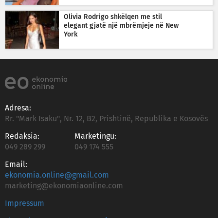
Olivia Rodrigo shkëlqen me stil
elegant gjatë një mbrëmjeje në New
York
Adresa:
Rr. "Mark Isaku", Nr. 12, B2, Prishtinë, Republika e Kosovës
Redaksia:
Marketingu:
049 289 299
049 174 555
Email:
ekonomia.online@gmail.com
marketing@ekonomiaonline.com
Impressum