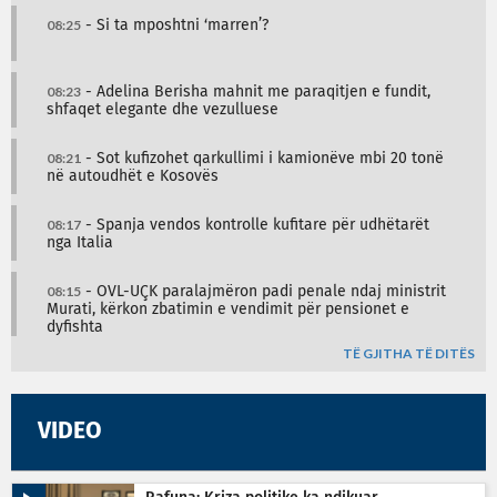
08:25
- Si ta mposhtni ‘marren’?
08:23
- Adelina Berisha mahnit me paraqitjen e fundit,
shfaqet elegante dhe vezulluese
08:21
- Sot kufizohet qarkullimi i kamionëve mbi 20 tonë
në autoudhët e Kosovës
08:17
- Spanja vendos kontrolle kufitare për udhëtarët
nga Italia
08:15
- OVL-UÇK paralajmëron padi penale ndaj ministrit
Murati, kërkon zbatimin e vendimit për pensionet e
dyfishta
TË GJITHA TË DITËS
VIDEO