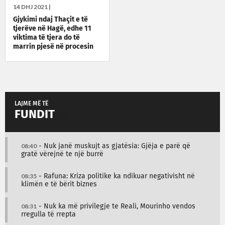
14 DHJ 2021 |
Gjykimi ndaj Thaçit e të
tjerëve në Hagë, edhe 11
viktima të tjera do të
marrin pjesë në procesin
gjyqësor
LAJME MË TË
FUNDIT
08:40
- Nuk janë muskujt as gjatësia: Gjëja e parë që
gratë vërejnë te një burrë
08:35
- Rafuna: Kriza politike ka ndikuar negativisht në
klimën e të bërit biznes
08:31
- Nuk ka më privilegje te Reali, Mourinho vendos
rregulla të rrepta