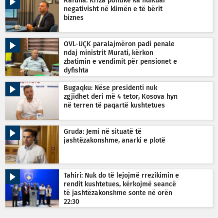
Rafuna: Kriza politike ka ndikuar
negativisht në klimën e të bërit
biznes
OVL-UÇK paralajmëron padi penale
ndaj ministrit Murati, kërkon
zbatimin e vendimit për pensionet e
dyfishta
Bugaqku: Nëse presidenti nuk
zgjidhet deri më 4 tetor, Kosova hyn
në terren të paqartë kushtetues
Gruda: Jemi në situatë të
jashtëzakonshme, anarki e plotë
Tahiri: Nuk do të lejojmë rrezikimin e
rendit kushtetues, kërkojmë seancë
të jashtëzakonshme sonte në orën
22:30