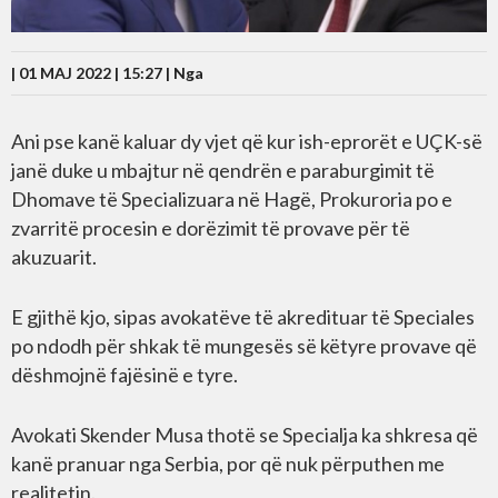
| 01 MAJ 2022 | 15:27 |
Nga
Ani pse kanë kaluar dy vjet që kur ish-eprorët e UÇK-së
janë duke u mbajtur në qendrën e paraburgimit të
Dhomave të Specializuara në Hagë, Prokuroria po e
zvarritë procesin e dorëzimit të provave për të
akuzuarit.
E gjithë kjo, sipas avokatëve të akredituar të Speciales
po ndodh për shkak të mungesës së këtyre provave që
dëshmojnë fajësinë e tyre.
Avokati Skender Musa thotë se Specialja ka shkresa që
kanë pranuar nga Serbia, por që nuk përputhen me
realitetin.