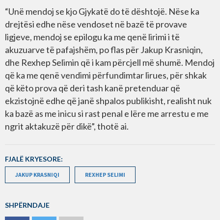
“Unë mendoj se kjo Gjykatë do të dështojë. Nëse ka
drejtësi edhe nëse vendoset në bazë të provave
ligjeve, mendoj se epilogu ka me qenë lirimi i të
akuzuarve të pafajshëm, po flas për Jakup Krasniqin,
dhe Rexhep Selimin që i kam përcjell më shumë. Mendoj
që ka me qenë vendimi përfundimtar lirues, për shkak
që këto prova që deri tash kanë pretenduar që
ekzistojnë edhe që janë shpalos publikisht, realisht nuk
ka bazë as me inicu si rast penal e lëre me arrestu e me
ngrit aktakuzë për dikë”, thotë ai.
FJALË KRYESORE:
JAKUP KRASNIQI
REXHEP SELIMI
SHPËRNDAJE