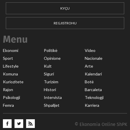
KYÇU
REGJISTROHU
Menu
Ekonomi
Politikë
Video
Sport
Opinione
Nacionale
Lifestyle
Kult
Arte
Komuna
Siguri
Kalendari
Kuriozitete
Turizëm
Botë
Rajon
Histori
Barcaleta
Psikologji
Intervista
Teknologji
Femra
Shpalljet
Karriera
© Ekonomia Online ShPK