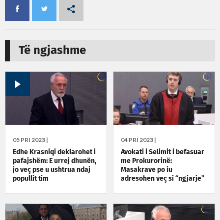
Të ngjashme
05 PRI 2023 |
04 PRI 2023 |
Edhe Krasniqi deklarohet i
Avokati i Selimit i befasuar
pafajshëm: E urrej dhunën,
me Prokurorinë:
jo veç pse u ushtrua ndaj
Masakrave po iu
popullit tim
adresohen veç si “ngjarje”