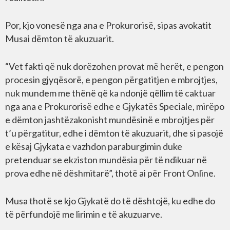
Por, kjo vonesë nga ana e Prokurorisë, sipas avokatit
Musai dëmton të akuzuarit.
“Vet fakti që nuk dorëzohen provat më herët, e pengon
procesin gjyqësorë, e pengon përgatitjen e mbrojtjes,
nuk mundem me thënë që ka ndonjë qëllim të caktuar
nga ana e Prokurorisë edhe e Gjykatës Speciale, mirëpo
e dëmton jashtëzakonisht mundësinë e mbrojtjes për
t’u përgatitur, edhe i dëmton të akuzuarit, dhe si pasojë
e kësaj Gjykata e vazhdon paraburgimin duke
pretenduar se ekziston mundësia për të ndikuar në
prova edhe në dëshmitarë”, thotë ai për Front Online.
Musa thotë se kjo Gjykatë do të dështojë, ku edhe do
të përfundojë me lirimin e të akuzuarve.