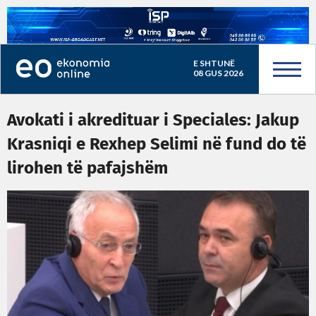
E SHTUNË
08 GUS 2026
Avokati i akredituar i Speciales: Jakup
Krasniqi e Rexhep Selimi në fund do të
lirohen të pafajshëm