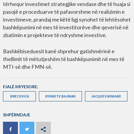
tërhequr investimet strategjike vendase dhe të huaja si
pasojë e proceduarve të pafavorshme në realizimin e
investimeve, prandaj me këtë ligj synohet të lehtësohet
bashkëpunimi në mes të investitorëve dhe qeverisë në
zbatimin e projekteve të ndryshme investive.
Bashkëbiseduesit kanë shprehur gatishmërinë e
thellimit të mëtutjeshëm të bashkëpunimit në mes të
MTI-së dhe FMN-së.
FJALË KRYESORE:
BREZOVICA
HYKMETE BAJRAMI
JACQUES MINIANE
SHPËRNDAJE