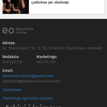
çuditshme për ditëlindje
Adresa:
Rr. "Mark Isaku", Nr. 12, B2, Prishtinë, Republika e Kosovës
Redaksia:
Marketingu:
049 289 299
049 174 555
Email:
ekonomia.online@gmail.com
marketing@ekonomiaonline.com
Impressum
Themeluar nga Faton Osmani