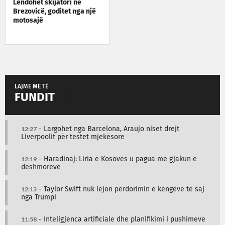
Lëndohet skijatori në
Brezovicë, goditet nga një
motosajë
LAJME MË TË
FUNDIT
12:27
- Largohet nga Barcelona, Araujo niset drejt
Liverpoolit për testet mjekësore
12:19
- Haradinaj: Liria e Kosovës u pagua me gjakun e
dëshmorëve
12:13
- Taylor Swift nuk lejon përdorimin e këngëve të saj
nga Trumpi
11:58
- Inteligjenca artificiale dhe planifikimi i pushimeve