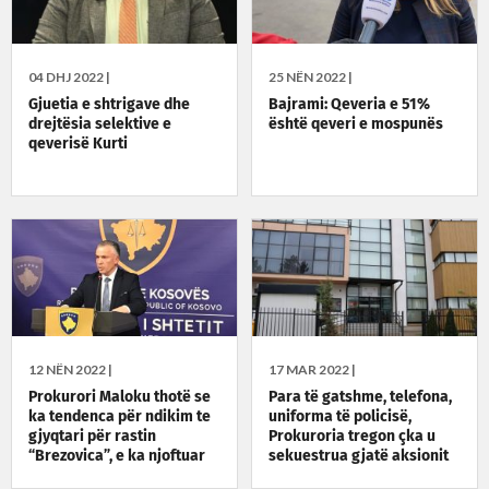
04 DHJ 2022 |
25 NËN 2022 |
Gjuetia e shtrigave dhe
Bajrami: Qeveria e 51%
drejtësia selektive e
është qeveri e mospunës
qeverisë Kurti
12 NËN 2022 |
17 MAR 2022 |
Prokurori Maloku thotë se
Para të gatshme, telefona,
ka tendenca për ndikim te
uniforma të policisë,
gjyqtari për rastin
Prokuroria tregon çka u
“Brezovica”, e ka njoftuar
sekuestrua gjatë aksionit
KGjK-në
“Brezovica 3”