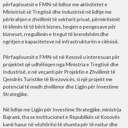
përfaqësuesit e FMN-së lidhur me aktivitetet e
Ministrisë së Tregtisë dhe Industrisë në lidhje me
përkrahjen e zhvillimit të sektorit privat, përmirësimit
të klimës të të bërit biznes, heqjen e pengesave për
bizneset, rregullimin e tregut të brendshëm dhe
ngritjen e kapaciteteve në infrastrukturën e cilësisë.
Përfaqësuesit e FMN-së në Kosovë u interesuan për
projektet që udhëhiqen nga Ministria e Tregtisë dhe
Industrisë, e në veçanti për Projektin e Zhvillimit të
Qendrës Turistike të Brezovicës, si një projekt me
potencial të madh zhvillimor dhe Ligjin për Investime
Strategjike.
Në lidhje me Ligjin për Investime Strategjike, ministrja
Bajrami, tha se institucionet e Republikës së Kosovës
kanë hasur në vështirësi të shumta për të nxitur dhe