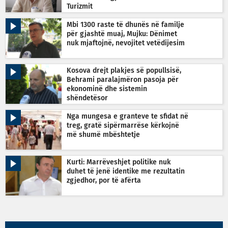
Turizmit
Mbi 1300 raste të dhunës në familje
për gjashtë muaj, Mujku: Dënimet
nuk mjaftojnë, nevojitet vetëdijesim
Kosova drejt plakjes së popullsisë,
Behrami paralajmëron pasoja për
ekonominë dhe sistemin
shëndetësor
Nga mungesa e granteve te sfidat në
treg, gratë sipërmarrëse kërkojnë
më shumë mbështetje
Kurti: Marrëveshjet politike nuk
duhet të jenë identike me rezultatin
zgjedhor, por të afërta