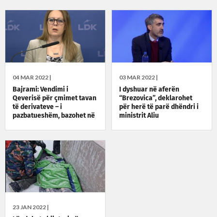
04 MAR 2022 |
03 MAR 2022 |
Bajrami: Vendimi i
I dyshuar në aferën
Qeverisë për çmimet tavan
“Brezovica”, deklarohet
të derivateve – i
për herë të parë dhëndri i
pazbatueshëm, bazohet në
ministrit Aliu
ligje të shfuqizuara
23 JAN 2022 |