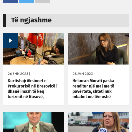
Të ngjashme
26 SHK 2023 |
28 JAN 2023 |
Kurtishaj: Aksionet e
Hekuran Murati paska
Prokurorisë në Brezovicë i
renditur një mal me të
dhanë imazh të keq
pavërteta, shteti nuk
turizmit në Kosovë,
mbahet me lëmoshë
infrastruktura në gjendje
të rëndë