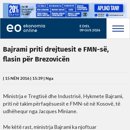
E DIEL
09 GUS 2026
Bajrami priti drejtuesit e FMN-së,
flasin për Brezovicën
| 15 NËN 2016 | 15:39 |
Nga
Ministrja e Tregtisë dhe Industrisë, Hykmete Bajrami,
priti në takim përfaqësuesit e FMN-së në Kosovë, të
udhëhequr nga Jacques Miniane.
Me këtë rast, ministrja Bajrami ka njoftuar