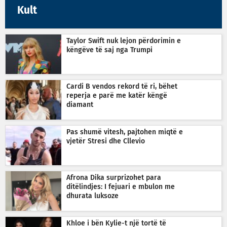
Kult
Taylor Swift nuk lejon përdorimin e
këngëve të saj nga Trumpi
Cardi B vendos rekord të ri, bëhet
reperja e parë me katër këngë
diamant
Pas shumë vitesh, pajtohen miqtë e
vjetër Stresi dhe Cllevio
Afrona Dika surprizohet para
ditëlindjes: I fejuari e mbulon me
dhurata luksoze
Khloe i bën Kylie-t një tortë të