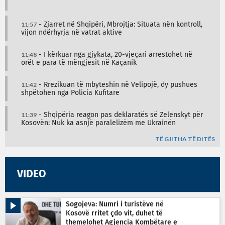
11:57
- Zjarret në Shqipëri, Mbrojtja: Situata nën kontroll,
vijon ndërhyrja në vatrat aktive
11:48
- I kërkuar nga gjykata, 20-vjeçari arrestohet në
orët e para të mëngjesit në Kaçanik
11:42
- Rrezikuan të mbyteshin në Velipojë, dy pushues
shpëtohen nga Policia Kufitare
11:39
- Shqipëria reagon pas deklaratës së Zelenskyt për
Kosovën: Nuk ka asnjë paralelizëm me Ukrainën
TË GJITHA TË DITËS
VIDEO
Sogojeva: Numri i turistëve në
Kosovë rritet çdo vit, duhet të
themelohet Agjencia Kombëtare e