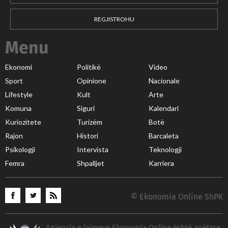
REGJISTROHU
Menu
Ekonomi
Politikë
Video
Sport
Opinione
Nacionale
Lifestyle
Kult
Arte
Komuna
Siguri
Kalendari
Kuriozitete
Turizëm
Botë
Rajon
Histori
Barcaleta
Psikologji
Intervista
Teknologji
Femra
Shpalljet
Karriera
© Ekonomia Online ShPK
Agjencia e lajmeve Ekonomia Online është anëtare