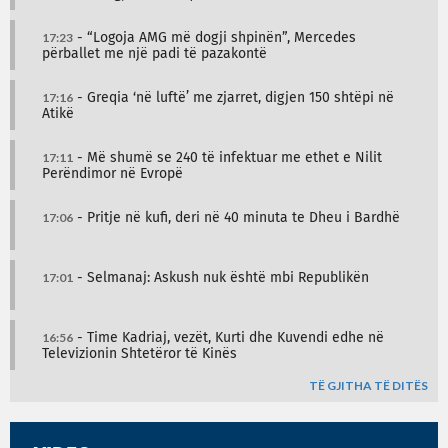
17:23
- “Logoja AMG më dogji shpinën”, Mercedes
përballet me një padi të pazakontë
17:16
- Greqia ‘në luftë’ me zjarret, digjen 150 shtëpi në
Atikë
17:11
- Më shumë se 240 të infektuar me ethet e Nilit
Perëndimor në Evropë
17:06
- Pritje në kufi, deri në 40 minuta te Dheu i Bardhë
17:01
- Selmanaj: Askush nuk është mbi Republikën
16:56
- Time Kadriaj, vezët, Kurti dhe Kuvendi edhe në
Televizionin Shtetëror të Kinës
TË GJITHA TË DITËS