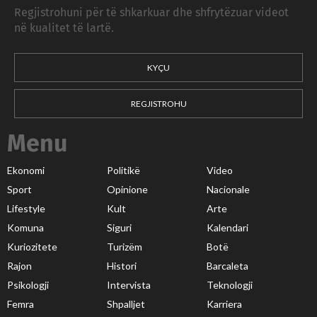
Regjistrohuni për të shkarkuar dhe shfrytëzuar videot
në kualitet të lartë.
KYÇU
REGJISTROHU
Menu
Ekonomi
Politikë
Video
Sport
Opinione
Nacionale
Lifestyle
Kult
Arte
Komuna
Siguri
Kalendari
Kuriozitete
Turizëm
Botë
Rajon
Histori
Barcaleta
Psikologji
Intervista
Teknologji
Femra
Shpalljet
Karriera