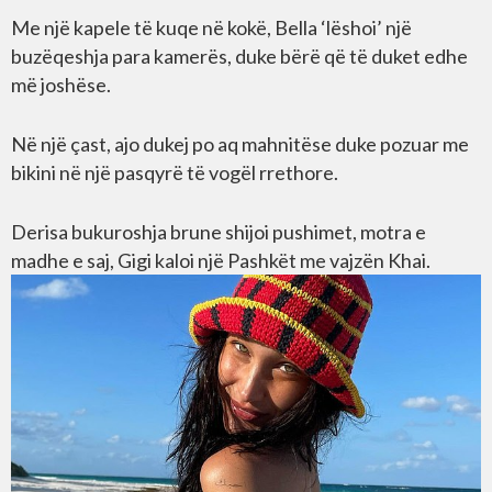
Me një kapele të kuqe në kokë, Bella ‘lëshoi’ një
buzëqeshja para kamerës, duke bërë që të duket edhe
më joshëse.
Në një çast, ajo dukej po aq mahnitëse duke pozuar me
bikini në një pasqyrë të vogël rrethore.
Derisa bukuroshja brune shijoi pushimet, motra e
madhe e saj, Gigi kaloi një Pashkët me vajzën Khai.