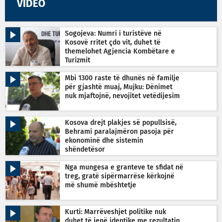
VIDEO
Sogojeva: Numri i turistëve në
Kosovë rritet çdo vit, duhet të
themelohet Agjencia Kombëtare e
Turizmit
Mbi 1300 raste të dhunës në familje
për gjashtë muaj, Mujku: Dënimet
nuk mjaftojnë, nevojitet vetëdijesim
Kosova drejt plakjes së popullsisë,
Behrami paralajmëron pasoja për
ekonominë dhe sistemin
shëndetësor
Nga mungesa e granteve te sfidat në
treg, gratë sipërmarrëse kërkojnë
më shumë mbështetje
Kurti: Marrëveshjet politike nuk
duhet të jenë identike me rezultatin