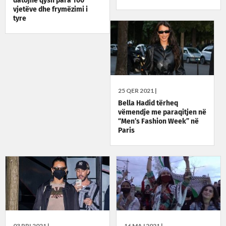
datojnë qysh para 100
vjetëve dhe frymëzimi i
tyre
25 QER 2021 |
Bella Hadid tërheq
vëmendje me paraqitjen në
“Men’s Fashion Week” në
Paris
03 PRI 2021 |
16 MAJ 2021 |