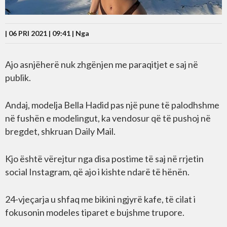
| 06 PRI 2021 | 09:41 |
Nga
Ajo asnjëherë nuk zhgënjen me paraqitjet e saj në
publik.
Andaj, modelja Bella Hadid pas një pune të palodhshme
në fushën e modelingut, ka vendosur që të pushoj në
bregdet, shkruan Daily Mail.
Kjo është vërejtur nga disa postime të saj në rrjetin
social Instagram, që ajo i kishte ndarë të hënën.
24-vjeçarja u shfaq me bikini ngjyrë kafe, të cilat i
fokusonin modeles tiparet e bujshme trupore.