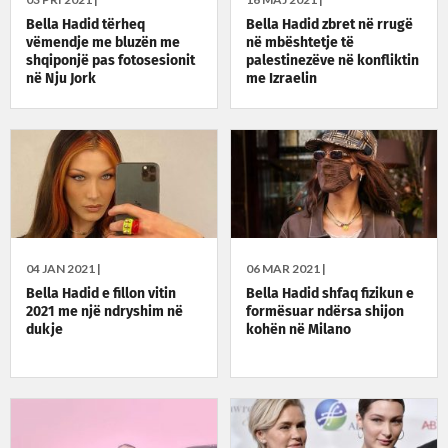
Bella Hadid tërheq
Bella Hadid zbret në rrugë
vëmendje me bluzën me
në mbështetje të
shqiponjë pas fotosesionit
palestinezëve në konfliktin
në Nju Jork
me Izraelin
04 JAN 2021 |
06 MAR 2021 |
Bella Hadid e fillon vitin
Bella Hadid shfaq fizikun e
2021 me një ndryshim në
formësuar ndërsa shijon
dukje
kohën në Milano