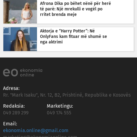
Afrona Dika po bëhet nënë për herë
të parë: Një mrekulli e vogël po
rritet brenda meje
Aktorja e “Harry Potter”: Në
OnlyFans kam fituar më shumë se
nga aktrimi
Adresa:
Rr. "Mark Isaku", Nr. 12, B2, Prishtinë, Republika e Kosovës
Redaksia:
Marketingu:
049 289 299
049 174 555
Email:
ekonomia.online@gmail.com