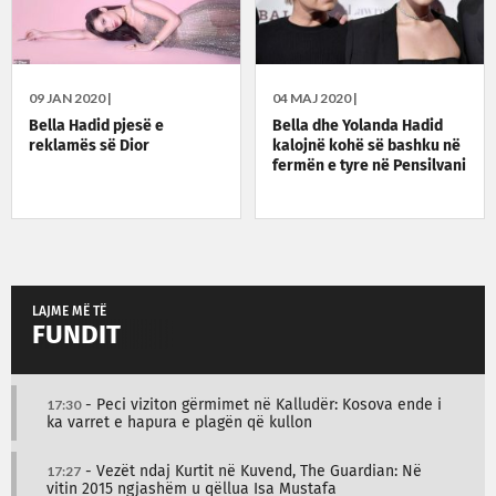
09 JAN 2020 |
04 MAJ 2020 |
Bella Hadid pjesë e
Bella dhe Yolanda Hadid
reklamës së Dior
kalojnë kohë së bashku në
fermën e tyre në Pensilvani
LAJME MË TË
FUNDIT
17:30
- Peci viziton gërmimet në Kalludër: Kosova ende i
ka varret e hapura e plagën që kullon
17:27
- Vezët ndaj Kurtit në Kuvend, The Guardian: Në
vitin 2015 ngjashëm u qëllua Isa Mustafa