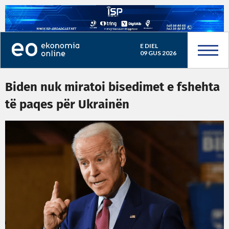
E DIEL
09 GUS 2026
Biden nuk miratoi bisedimet e fshehta
të paqes për Ukrainën