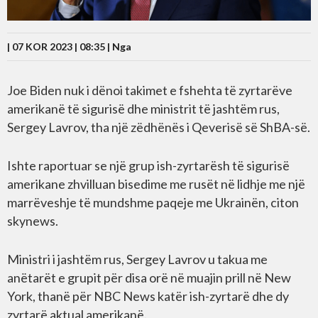
| 07 KOR 2023 | 08:35 |
Nga
Joe Biden nuk i dënoi takimet e fshehta të zyrtarëve
amerikanë të sigurisë dhe ministrit të jashtëm rus,
Sergey Lavrov, tha një zëdhënës i Qeverisë së ShBA-së.
Ishte raportuar se një grup ish-zyrtarësh të sigurisë
amerikane zhvilluan bisedime me rusët në lidhje me një
marrëveshje të mundshme paqeje me Ukrainën, citon
skynews.
Ministri i jashtëm rus, Sergey Lavrov u takua me
anëtarët e grupit për disa orë në muajin prill në New
York, thanë për NBC News katër ish-zyrtarë dhe dy
zyrtarë aktual amerikanë.