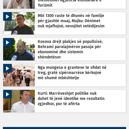
themelohet Agjencia Kombëtare e
Turizmit
Mbi 1300 raste të dhunës në familje
për gjashtë muaj, Mujku: Dënimet
nuk mjaftojnë, nevojitet vetëdijesim
Kosova drejt plakjes së popullsisë,
Behrami paralajmëron pasoja për
ekonominë dhe sistemin
shëndetësor
Nga mungesa e granteve te sfidat në
treg, gratë sipërmarrëse kërkojnë
më shumë mbështetje
Kurti: Marrëveshjet politike nuk
duhet të jenë identike me rezultatin
zgjedhor, por të afërta