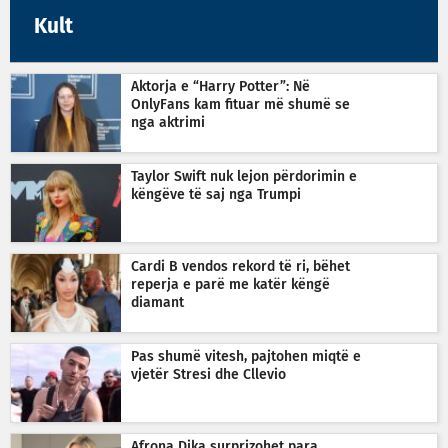
Kult
Aktorja e “Harry Potter”: Në
OnlyFans kam fituar më shumë se
nga aktrimi
Taylor Swift nuk lejon përdorimin e
këngëve të saj nga Trumpi
Cardi B vendos rekord të ri, bëhet
reperja e parë me katër këngë
diamant
Pas shumë vitesh, pajtohen miqtë e
vjetër Stresi dhe Cllevio
Afrona Dika surprizohet para