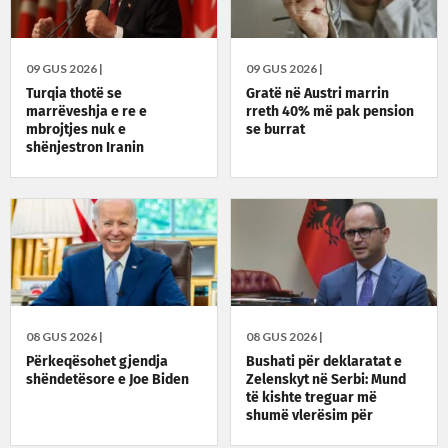
09 GUS 2026 |
09 GUS 2026 |
Turqia thotë se
Gratë në Austri marrin
marrëveshja e re e
rreth 40% më pak pension
mbrojtjes nuk e
se burrat
shënjestron Iranin
08 GUS 2026 |
08 GUS 2026 |
Përkeqësohet gjendja
Bushati për deklaratat e
shëndetësore e Joe Biden
Zelenskyt në Serbi: Mund
të kishte treguar më
shumë vlerësim për
Kosovën, ka qëndruar