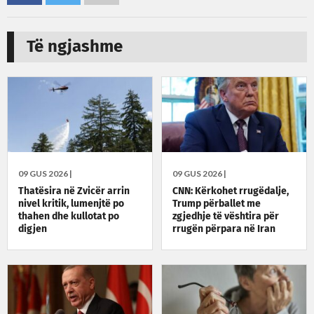
Të ngjashme
09 GUS 2026 |
09 GUS 2026 |
Thatësira në Zvicër arrin
CNN: Kërkohet rrugëdalje,
nivel kritik, lumenjtë po
Trump përballet me
thahen dhe kullotat po
zgjedhje të vështira për
digjen
rrugën përpara në Iran