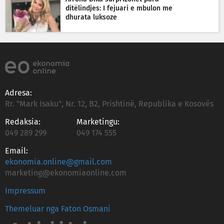
ditëlindjes: I fejuari e mbulon me
dhurata luksoze
Adresa:
Rr. "Mark Isaku", Nr. 12, B2, Prishtinë, Republika e Kosovës
Redaksia:
Marketingu:
049 289 299
049 174 555
Email:
ekonomia.online@gmail.com
marketing@ekonomiaonline.com
Impressum
Themeluar nga Faton Osmani