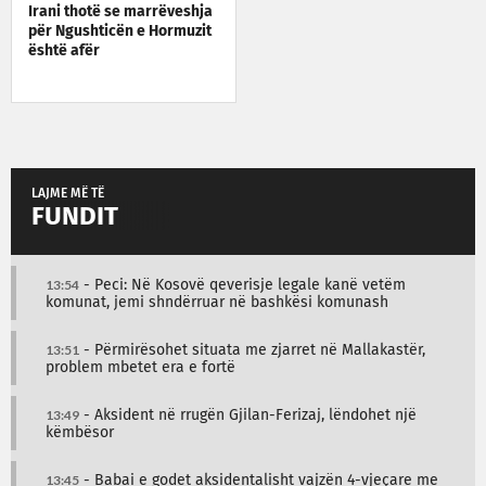
Irani thotë se marrëveshja
për Ngushticën e Hormuzit
është afër
LAJME MË TË
FUNDIT
13:54
- Peci: Në Kosovë qeverisje legale kanë vetëm
komunat, jemi shndërruar në bashkësi komunash
13:51
- Përmirësohet situata me zjarret në Mallakastër,
problem mbetet era e fortë
13:49
- Aksident në rrugën Gjilan-Ferizaj, lëndohet një
këmbësor
13:45
- Babai e godet aksidentalisht vajzën 4-vjeçare me