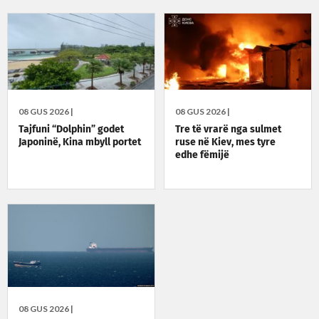
fuqishëm krah Ukrainës
08 GUS 2026 |
08 GUS 2026 |
Tajfuni “Dolphin” godet
Tre të vrarë nga sulmet
Japoninë, Kina mbyll portet
ruse në Kiev, mes tyre
edhe fëmijë
08 GUS 2026 |