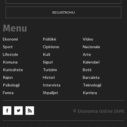
REGJISTROHU
Menu
Ekonomi
Politikë
Video
Sport
Opinione
Nacionale
Lifestyle
Kult
Arte
Komuna
Siguri
Kalendari
Kuriozitete
Turizëm
Botë
Rajon
Histori
Barcaleta
Psikologji
Intervista
Teknologji
Femra
Shpalljet
Karriera
© Ekonomia Online ShPK