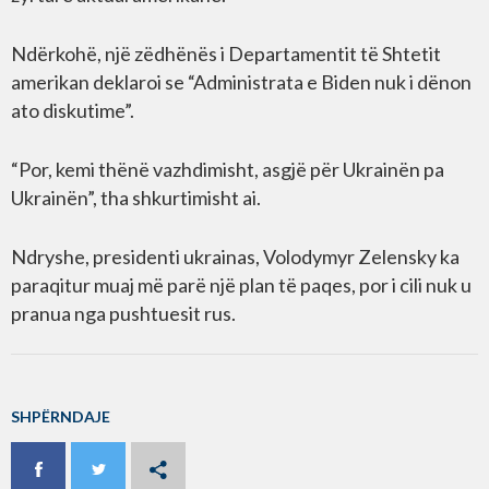
Ndërkohë, një zëdhënës i Departamentit të Shtetit
amerikan deklaroi se “Administrata e Biden nuk i dënon
ato diskutime”.
“Por, kemi thënë vazhdimisht, asgjë për Ukrainën pa
Ukrainën”, tha shkurtimisht ai.
Ndryshe, presidenti ukrainas, Volodymyr Zelensky ka
paraqitur muaj më parë një plan të paqes, por i cili nuk u
pranua nga pushtuesit rus.
SHPËRNDAJE