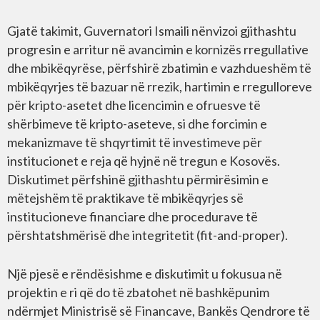
Gjatë takimit, Guvernatori Ismaili nënvizoi gjithashtu
progresin e arritur në avancimin e kornizës rregullative
dhe mbikëqyrëse, përfshirë zbatimin e vazhdueshëm të
mbikëqyrjes të bazuar në rrezik, hartimin e rregulloreve
për kripto-asetet dhe licencimin e ofruesve të
shërbimeve të kripto-aseteve, si dhe forcimin e
mekanizmave të shqyrtimit të investimeve për
institucionet e reja që hyjnë në tregun e Kosovës.
Diskutimet përfshinë gjithashtu përmirësimin e
mëtejshëm të praktikave të mbikëqyrjes së
institucioneve financiare dhe procedurave të
përshtatshmërisë dhe integritetit (fit-and-proper).
Një pjesë e rëndësishme e diskutimit u fokusua në
projektin e ri që do të zbatohet në bashkëpunim
ndërmjet Ministrisë së Financave, Bankës Qendrore të