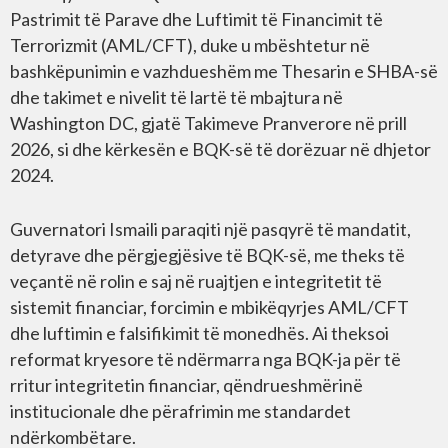
Pastrimit të Parave dhe Luftimit të Financimit të
Terrorizmit (AML/CFT), duke u mbështetur në
bashkëpunimin e vazhdueshëm me Thesarin e SHBA-së
dhe takimet e nivelit të lartë të mbajtura në
Washington DC, gjatë Takimeve Pranverore në prill
2026, si dhe kërkesën e BQK-së të dorëzuar në dhjetor
2024.
Guvernatori Ismaili paraqiti një pasqyrë të mandatit,
detyrave dhe përgjegjësive të BQK-së, me theks të
veçantë në rolin e saj në ruajtjen e integritetit të
sistemit financiar, forcimin e mbikëqyrjes AML/CFT
dhe luftimin e falsifikimit të monedhës. Ai theksoi
reformat kryesore të ndërmarra nga BQK-ja për të
rritur integritetin financiar, qëndrueshmërinë
institucionale dhe përafrimin me standardet
ndërkombëtare.