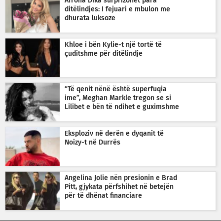
Afrona Dika surprizohet para
ditëlindjes: I fejuari e mbulon me
dhurata luksoze
Khloe i bën Kylie-t një tortë të
çuditshme për ditëlindje
“Të qenit nënë është superfuqia
ime”, Meghan Markle tregon se si
Lilibet e bën të ndihet e guximshme
Eksploziv në derën e dyqanit të
Noizy-t në Durrës
Angelina Jolie nën presionin e Brad
Pitt, gjykata përfshihet në betejën
për të dhënat financiare