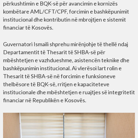
përkushtimin e BQK-së për avancimin e kornizës
kombëtare AML/CFT/CPF, forcimin e bashkëpunimit
institucional dhe kontributin në mbrojtjen e sistemit
financiar të Kosovës.
Guvernatori Ismaili shprehu mirënjohje të thellë ndaj
Departamentit të Thesarit të SHBA-së për
mbështetjen e vazhdueshme, asistencën teknike dhe
bashkëpunimin institucional. Ai vlerësoi lart rolin e
Thesarit të SHBA-së në forcimin e funksioneve
thelbësore të BQK-së, rritjen e kapaciteteve
institucionale dhe mbështetjen e ruajtjes së integritetit
financiar në Republikën e Kosovës.