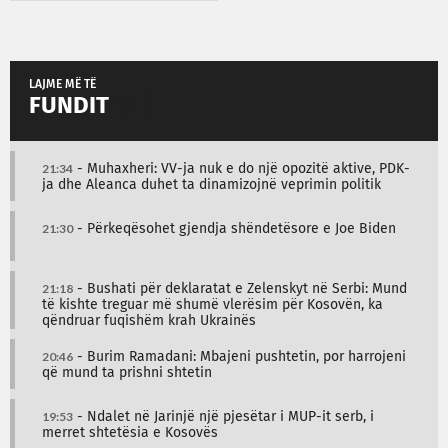
LAJME MË TË
FUNDIT
21:34
- Muhaxheri: VV-ja nuk e do një opozitë aktive, PDK-
ja dhe Aleanca duhet ta dinamizojnë veprimin politik
21:30
- Përkeqësohet gjendja shëndetësore e Joe Biden
21:18
- Bushati për deklaratat e Zelenskyt në Serbi: Mund
të kishte treguar më shumë vlerësim për Kosovën, ka
qëndruar fuqishëm krah Ukrainës
20:46
- Burim Ramadani: Mbajeni pushtetin, por harrojeni
që mund ta prishni shtetin
19:53
- Ndalet në Jarinjë një pjesëtar i MUP-it serb, i
merret shtetësia e Kosovës