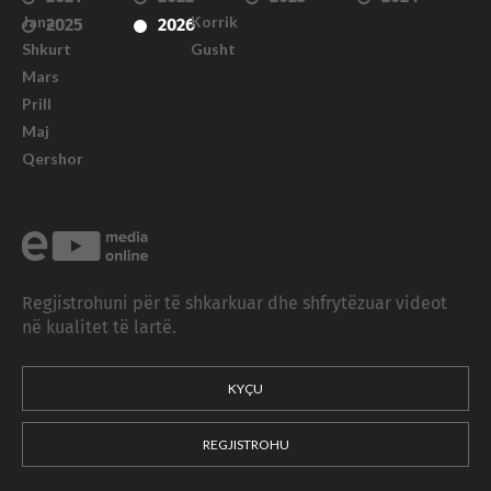
Janar
Korrik
2025
2026
Shkurt
Gusht
Mars
Prill
Maj
Qershor
Regjistrohuni për të shkarkuar dhe shfrytëzuar videot
në kualitet të lartë.
KYÇU
REGJISTROHU