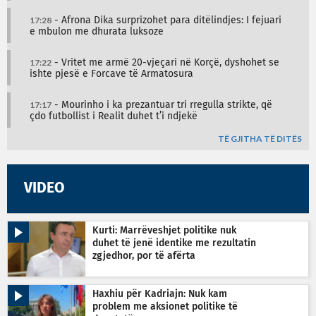
17:28
- Afrona Dika surprizohet para ditëlindjes: I fejuari
e mbulon me dhurata luksoze
17:22
- Vritet me armë 20-vjeçari në Korçë, dyshohet se
ishte pjesë e Forcave të Armatosura
17:17
- Mourinho i ka prezantuar tri rregulla strikte, që
çdo futbollist i Realit duhet t’i ndjekë
TË GJITHA TË DITËS
VIDEO
Kurti: Marrëveshjet politike nuk
duhet të jenë identike me rezultatin
zgjedhor, por të afërta
Haxhiu për Kadriajn: Nuk kam
problem me aksionet politike të