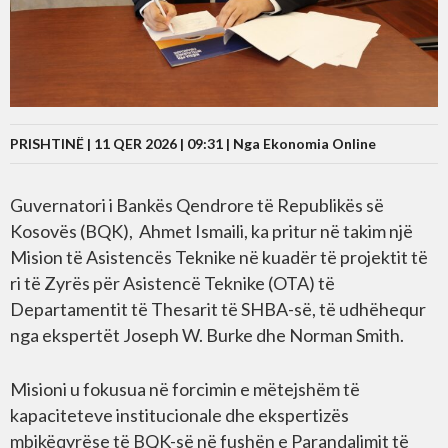
PRISHTINË | 11 QER 2026 | 09:31 |
Nga Ekonomia Online
Guvernatori i Bankës Qendrore të Republikës së
Kosovës (BQK), Ahmet Ismaili, ka pritur në takim një
Mision të Asistencës Teknike në kuadër të projektit të
ri të Zyrës për Asistencë Teknike (OTA) të
Departamentit të Thesarit të SHBA-së, të udhëhequr
nga ekspertët Joseph W. Burke dhe Norman Smith.
Misioni u fokusua në forcimin e mëtejshëm të
kapaciteteve institucionale dhe ekspertizës
mbikëqyrëse të BQK-së në fushën e Parandalimit të