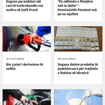
Dogana parandalon një
“Pa ndihmën e fëmijëve
rast të kontrabandës me
nuk ia dalim” –
mallra në Qafë Prush
Pensionistët: Pensioni nuk
po na mjafton
07 GUS 2026 |
06 GUS 2026 |
Bie çmimi i derivateve të
Dogana zbulon produkte të
naftës
padeklaruara për trajtimin
e flokëve në Vërmicë