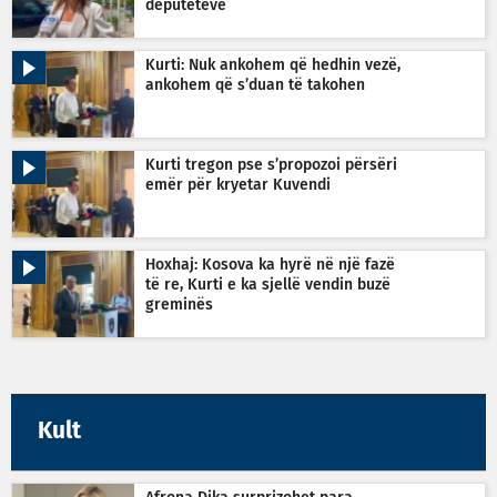
deputetëve
Kurti: Nuk ankohem që hedhin vezë,
ankohem që s’duan të takohen
Kurti tregon pse s’propozoi përsëri
emër për kryetar Kuvendi
Hoxhaj: Kosova ka hyrë në një fazë
të re, Kurti e ka sjellë vendin buzë
greminës
Kult