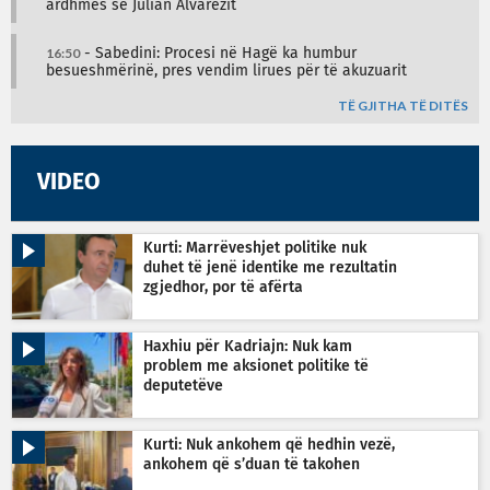
ardhmes së Julian Alvarezit
16:50
- Sabedini: Procesi në Hagë ka humbur
besueshmërinë, pres vendim lirues për të akuzuarit
TË GJITHA TË DITËS
VIDEO
Kurti: Marrëveshjet politike nuk
duhet të jenë identike me rezultatin
zgjedhor, por të afërta
Haxhiu për Kadriajn: Nuk kam
problem me aksionet politike të
deputetëve
Kurti: Nuk ankohem që hedhin vezë,
ankohem që s’duan të takohen