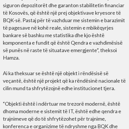
siguron depozitorët dhe garanton stabilitetin financiar
të Kosovës, që është një prej objektivave kryesore të
BQK-së. Pastaj për të vazhduar me sistemin e barazimit
të pagesave në kohë reale, sistemin e mbikëqyrjes
bankare së bashku me statistika dhe kjo është
komponenta e fundit që është Qendra e vazhdimësisë
së punës në raste të situatave emergjente”, theksoi
Hamza.
Ai ka theksuar se është një objekt i rëndësisë së
veçantë, është një projekt që ka rëndësinë nacionale të
cilin mund ta shfrytëzojnë edhe institucionet tjera.
“Objekti është i ndërtuar me trezorë modernë, është
dhoma moderne e sistemit të IT, është edhe qendra e
trajnimeve që do të shfrytëzohet për trajnime,
konferenca e organizime të ndryshme nga BQK dhe