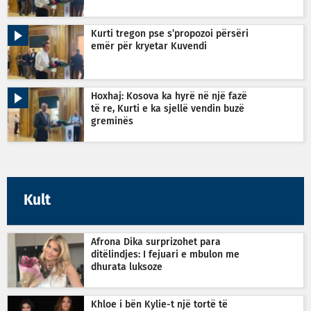
Kurti tregon pse s’propozoi përsëri
emër për kryetar Kuvendi
Hoxhaj: Kosova ka hyrë në një fazë
të re, Kurti e ka sjellë vendin buzë
greminës
Kult
Afrona Dika surprizohet para
ditëlindjes: I fejuari e mbulon me
dhurata luksoze
Khloe i bën Kylie-t një tortë të