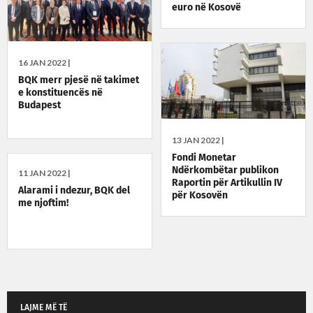
euro në Kosovë
16 JAN 2022 |
BQK merr pjesë në takimet
e konstituencës në
Budapest
13 JAN 2022 |
Fondi Monetar
Ndërkombëtar publikon
11 JAN 2022 |
Raportin për Artikullin IV
Alarami i ndezur, BQK del
për Kosovën
me njoftim!
LAJME MË TË