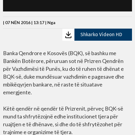
| 07 NËN 2016 | 13:17 |
Nga
Shkarko Videon HD
Banka Qendrore e Kosovës (BQK), së bashku me
Bankën Botërore, përuruan sot në Prizren Qendrën
për Vazhdimësi të Punës, ku do të ruhen të dhënat e
BQK-së, duke mundësuar vazhdimin e pagesave dhe
mbikëqyrjen bankare, në raste të situatave
emergjente.
Këtë qendër në qendër të Prizrenit, përveç BQK-së
mund ta shfrytëzojnë edhe institucionet tjera për
ruajtjen e të dhënave, si dhe do të shfrytëzohet për
trajnime e organizime të tjera.