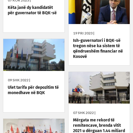
07 KOR 2023 |
Këta janë dy kandidatët
për guvernator të BQK-së
19 PRI 2023 |
Ish-guvernatori i BQK-së
tregon nëse ka sistem të
qëndrueshëm financiar në
Kosovë
09 SHK 2022 |
Ulet tarifa për depozitim të
monedhave në BQK
07 SHK 2022 |
Mërgata me rekord të
remitencave, brenda vitit
2021 u dërguan 1.44 miliard