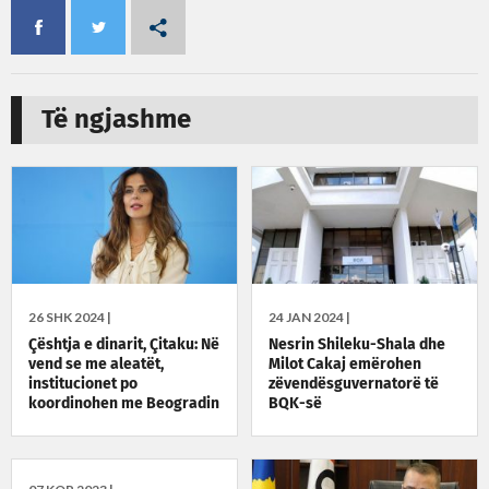
Të ngjashme
26 SHK 2024 |
24 JAN 2024 |
Çështja e dinarit, Çitaku: Në
Nesrin Shileku-Shala dhe
vend se me aleatët,
Milot Cakaj emërohen
institucionet po
zëvendësguvernatorë të
koordinohen me Beogradin
BQK-së