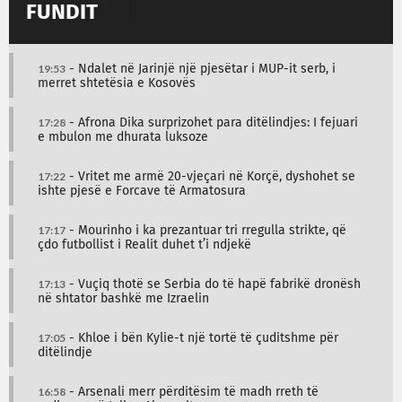
FUNDIT
19:53
- Ndalet në Jarinjë një pjesëtar i MUP-it serb, i
merret shtetësia e Kosovës
17:28
- Afrona Dika surprizohet para ditëlindjes: I fejuari
e mbulon me dhurata luksoze
17:22
- Vritet me armë 20-vjeçari në Korçë, dyshohet se
ishte pjesë e Forcave të Armatosura
17:17
- Mourinho i ka prezantuar tri rregulla strikte, që
çdo futbollist i Realit duhet t’i ndjekë
17:13
- Vuçiq thotë se Serbia do të hapë fabrikë dronësh
në shtator bashkë me Izraelin
17:05
- Khloe i bën Kylie-t një tortë të çuditshme për
ditëlindje
16:58
- Arsenali merr përditësim të madh rreth të