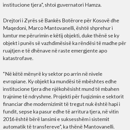
institucione tjera”, shtoi guvernatori Hamza.
Drejtori i Zyrës së Bankës Botërore për Kosovë dhe
Maqedoni, Marco Mantovanelli, është shprehur i
lumtur me përurimin e këtij objekti, duke thënë se ky
objekt i punës së vazhdimësisë ka rëndësi të madhe për
ruajtjen e të dhënave në raste emergjente apo
katastrofave.
“Në këtë mënyrë ky sektor po arrin në nivele
evropiane. Ky objekt ka mundësi të mbështes edhe
institucione tjera dhe njëkohësisht mund të mbahen
trajnime të ndryshme. Projekti për fuqizimin e sektorit
financiar dhe modernizimit të tregut nuk është hapi i
fundit, sepse ka pasur edhe të arritura tjera, në vitin
2016 është bërë lansimi e suksesshëm i sistemit
automatik të transfereve”, ka thënë Mantovanelli.