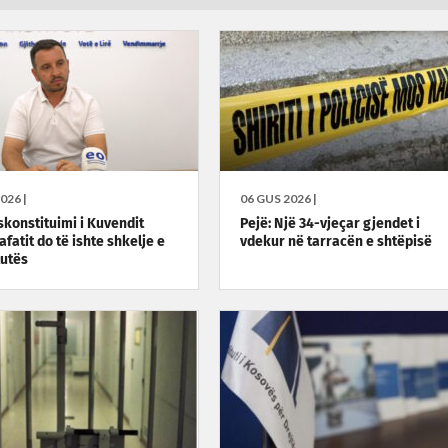
026 |
06 GUS 2026 |
skonstituimi i Kuvendit
Pejë: Një 34-vjeçar gjendet i
fatit do të ishte shkelje e
vdekur në tarracën e shtëpisë
utës