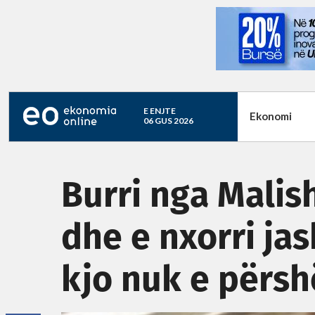
E ENJTE
Ekonomi
06 GUS 2026
Burri nga Malis
dhe e nxorri ja
kjo nuk e përsh