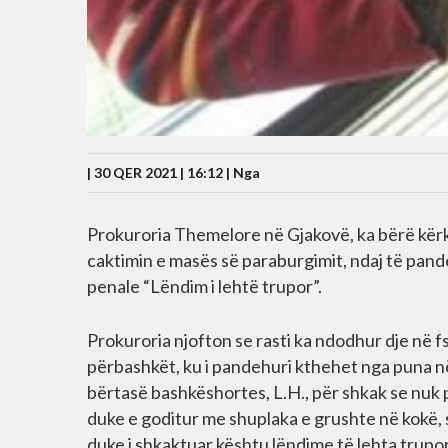
| 30 QER 2021 | 16:12 |
Nga
Prokuroria Themelore në Gjakovë, ka bërë kër
caktimin e masës së paraburgimit, ndaj të pande
penale “Lëndim i lehtë trupor”.
Prokuroria njofton se rasti ka ndodhur dje në 
përbashkët, ku i pandehuri kthehet nga puna në
bërtasë bashkëshortes, L.H., për shkak se nuk 
duke e goditur me shuplaka e grushte në kokë, s
duke i shkaktuar kështu lëndime të lehta trupo