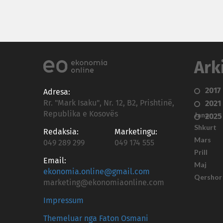
Ark
2017
Adresa:
Rr. "Mark Isaku", Nr. 12, B2, Prishtinë,
2021
Republika e Kosovës
Janar
2025
Shkurt
Redaksia:
Marketingu:
Mars
049 289 299
049 174 555
Prill
Email:
Maj
ekonomia.online@gmail.com
Qershor
marketing@ekonomiaonline.com
Impressum
Themeluar nga Faton Osmani