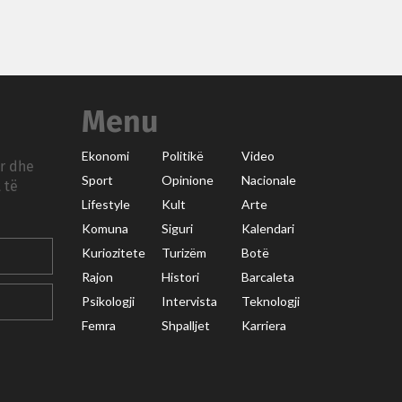
Menu
Ekonomi
Politikë
Video
ar dhe
Sport
Opinione
Nacionale
 të
Lifestyle
Kult
Arte
Komuna
Siguri
Kalendari
Kuriozitete
Turizëm
Botë
Rajon
Histori
Barcaleta
Psikologji
Intervista
Teknologji
Femra
Shpalljet
Karriera