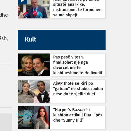
situatë anarkike,
institucionet të formohen
edhe
sa më shpejt
ësh,
Kult
Pas pesë vitesh,
finalizohet një nga
divorcet më të
kushtueshme të Hollivudit
A$AP thotë se Riri po
“gatuan” në studio, zbulon
nëse do të sjellin duet
“Harper’s Bazaar” i
kushton artikull Dua Lipës
dhe “Sunny Hill”