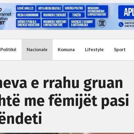
Politikë
Nacionale
Komuna
Lifestyle
Sport
heva e rrahu gruan
shtë me fëmijët pasi
ëndeti