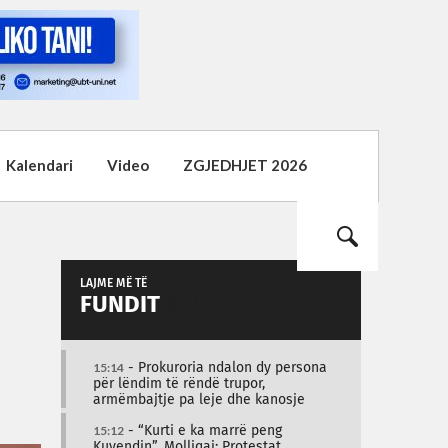
Kalendari
Video
ZGJEDHJET 2026
LAJME MË TË
FUNDIT
15:14
- Prokuroria ndalon dy persona
për lëndim të rëndë trupor,
armëmbajtje pa leje dhe kanosje
15:12
- “Kurti e ka marrë peng
Kuvendin”, Molliqaj: Protestat