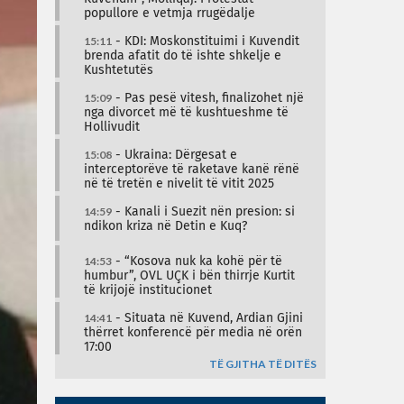
popullore e vetmja rrugëdalje
15:11
- KDI: Moskonstituimi i Kuvendit
brenda afatit do të ishte shkelje e
Kushtetutës
15:09
- Pas pesë vitesh, finalizohet një
nga divorcet më të kushtueshme të
Hollivudit
15:08
- Ukraina: Dërgesat e
interceptorëve të raketave kanë rënë
në të tretën e nivelit të vitit 2025
14:59
- Kanali i Suezit nën presion: si
ndikon kriza në Detin e Kuq?
14:53
- “Kosova nuk ka kohë për të
humbur”, OVL UÇK i bën thirrje Kurtit
të krijojë institucionet
14:41
- Situata në Kuvend, Ardian Gjini
thërret konferencë për media në orën
17:00
TË GJITHA TË DITËS