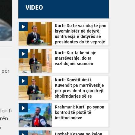
VIDEO
Kurti: Do të vazhdoj të jem
kryeministër në detyrë,
ushtruesja e detyrës së
presidentes do të veprojë
sipas Kushtetutës
Kurti: Kur ta kemi një
marrëveshje, do ta
vazhdojmë seancën
 për
Kurti: Konstituimi i
Kuvendit pa marrëveshje
për presidentin çon drejt
shpërndarjes së re
ë
Rrahmani: Kurti po synon
lon ti
kontroll të plotë të
arën
institucioneve
,
Hoxhaj: Kosova po kalon