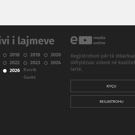
ivi i lajmeve
2018
2019
2020
Regjistrohuni për të shkarku
2022
2023
2024
shfrytëzuar videot në kualitet
Korrik
lartë.
2026
Gusht
KYÇU
REGJISTROHU