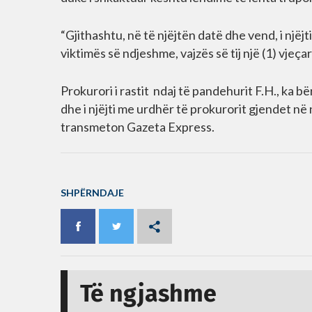
“Gjithashtu, në të njëjtën datë dhe vend, i një
viktimës së ndjeshme, vajzës së tij një (1) vjeç
Prokurori i rastit ndaj të pandehurit F.H., ka b
dhe i njëjti me urdhër të prokurorit gjendet në
transmeton Gazeta Express.
SHPËRNDAJE
Të ngjashme