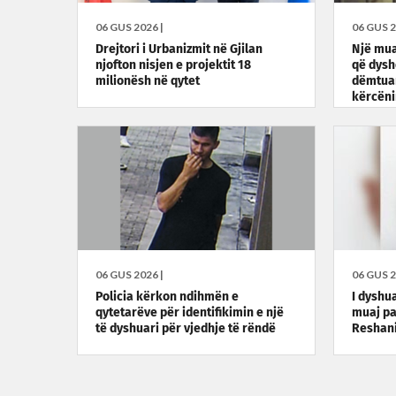
06 GUS 2026 |
06 GUS 2
Drejtori i Urbanizmit në Gjilan
Një mua
njofton nisjen e projektit 18
që dysh
milionësh në qytet
dëmtuar
kërcën
06 GUS 2026 |
06 GUS 2
Policia kërkon ndihmën e
I dyshu
qytetarëve për identifikimin e një
muaj pa
të dyshuari për vjedhje të rëndë
Reshan