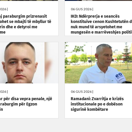
026 |
06 GUS 2026 |
j paraburgim prizrenasit
IKD: Ndërprerja e seancës
ohet se mbajti të mbyllur të
konstituive cenon Kushtetutën 
in dhe e detyroi me
nuk mund të arsyetohet me
ime
mungesën e marrëveshjes polit
026 |
06 GUS 2026 |
ar për disa vepra penale, një
Ramadani: Zvarritja e krizës
raburgim për Egzon
institucionale po e dobëson
in
sigurinë kombëtare