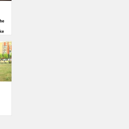
dhe
ike