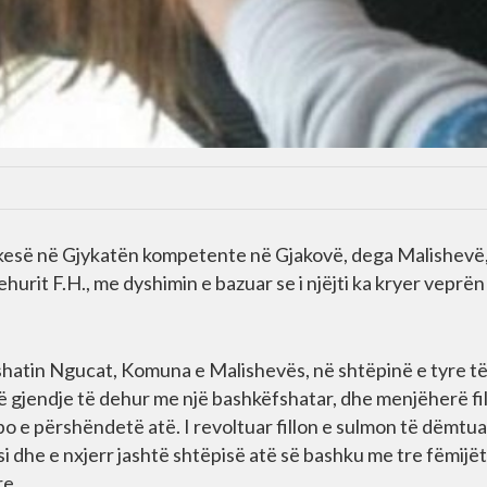
kesë në Gjykatën kompetente në Gjakovë, dega Malishevë,
hurit F.H., me dyshimin e bazuar se i njëjti ka kryer veprën
fshatin Ngucat, Komuna e Malishevës, në shtëpinë e tyre t
 gjendje të dehur me një bashkëfshatar, dhe menjëherë fil
po e përshëndetë atë. I revoltuar fillon e sulmon të dëmtu
i dhe e nxjerr jashtë shtëpisë atë së bashku me tre fëmijët
re.