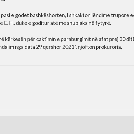
jti pasi e godet bashkëshorten, i shkakton lëndime trupore 
are E.H., duke e goditur atë me shuplaka në fytyrë.
ërë kërkesën për caktimin e paraburgimit në afat prej 30 dit
 ndalim nga data 29 qershor 2021”, njofton prokuroria,