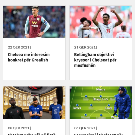
22 QER 2021 |
21 QER 2021 |
Chelsea me interesim
Bellingham objektivi
konkret për Grealish
kryesor i Chelseat për
mesfushën
08 QER 2021 |
06 QER 2021 |