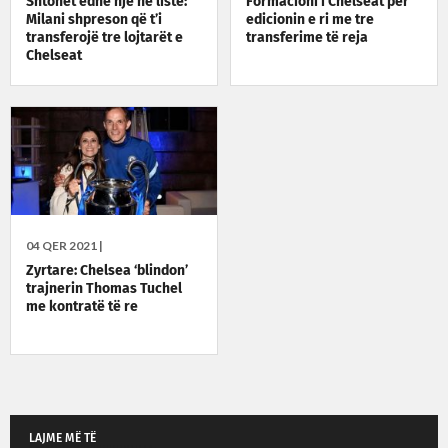
Shtohet edhe një në listë:
Formacioni i Chelseat për
Milani shpreson që t’i
edicionin e ri me tre
transferojë tre lojtarët e
transferime të reja
Chelseat
04 QER 2021 |
Zyrtare: Chelsea ‘blindon’
trajnerin Thomas Tuchel
me kontratë të re
LAJME MË TË