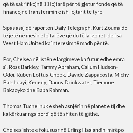
që të sakrifikojnë 11 lojtarë për të gjetur fonde që të
financojnë transferimin e ish-lojtarit të tyre.
Sipas asaj që raporton Daily Telegraph, Kurt Zouma do
të jetë në mesin e lojtarëve që do të largohet, derisa
West Ham United ka interesim të madh për të.
Por, Chelsea në listën e largimeve ka futur edhe emra
si, Ross Barkley, Tammy Abraham, Callum Hudson-
Odoi, Ruben Loftus-Cheek, Davide Zappacosta, Michy
Batshuayi, Kenedy, Danny Drinkwater, Tiemoue
Bakaoyko dhe Baba Rahman.
Thomas Tuchel nuk e sheh asnjërin në planet e tij dhe
ka kërkuar nga bordi që të shiten të gjithë.
Chelsea ishte e fokusuar në Erling Haalandin, mirëpo