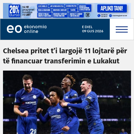
E DIEL
09 GUS 2026
Chelsea pritet t’i largojë 11 lojtarë për
të financuar transferimin e Lukakut