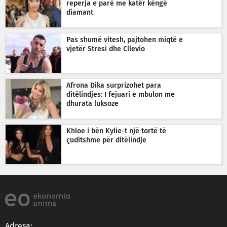
reperja e parë me katër këngë
diamant
Pas shumë vitesh, pajtohen miqtë e
vjetër Stresi dhe Cllevio
Afrona Dika surprizohet para
ditëlindjes: I fejuari e mbulon me
dhurata luksoze
Khloe i bën Kylie-t një tortë të
çuditshme për ditëlindje
Adresa: