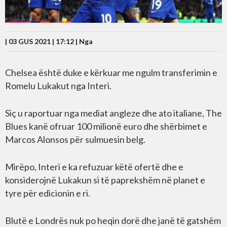
| 03 GUS 2021 | 17:12 |
Nga
Chelsea është duke e kërkuar me ngulm transferimin e
Romelu Lukakut nga Interi.
Siç u raportuar nga mediat angleze dhe ato italiane, The
Blues kanë ofruar 100 milionë euro dhe shërbimet e
Marcos Alonsos për sulmuesin belg.
Mirëpo, Interi e ka refuzuar këtë ofertë dhe e
konsiderojnë Lukakun si të paprekshëm në planet e
tyre për edicionin e ri.
Blutë e Londrës nuk po heqin dorë dhe janë të gatshëm