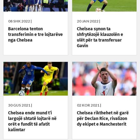
08 SHK 2022 |
20 JAN 2022 |
Barcelona tenton
Chelsea synon ta
transferimin e tre lojtarëve
shfrytëzojë klauzolën e
nga Chelsea
ulët për ta transferuar
Gavin
30 GUS 2021 |
02 KOR 2021 |
Chelsea ende mund t’i
Chelsea rikthehet në garë
largojë shtatë lojtarë në
për Declan Rice, rivalizon
orët e fundit të afatit
dy ekipet e Manchesterit
kalimtar