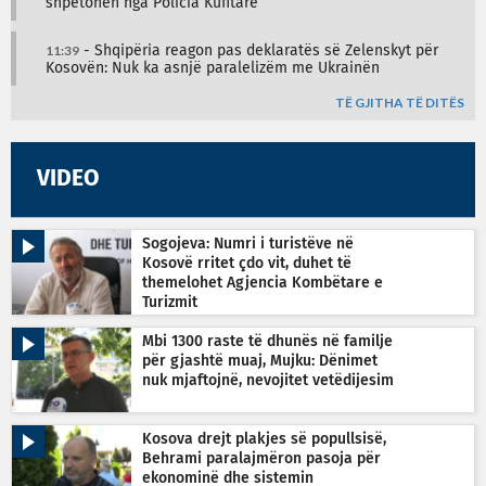
shpëtohen nga Policia Kufitare
11:39
- Shqipëria reagon pas deklaratës së Zelenskyt për
Kosovën: Nuk ka asnjë paralelizëm me Ukrainën
TË GJITHA TË DITËS
VIDEO
Sogojeva: Numri i turistëve në
Kosovë rritet çdo vit, duhet të
themelohet Agjencia Kombëtare e
Turizmit
Mbi 1300 raste të dhunës në familje
për gjashtë muaj, Mujku: Dënimet
nuk mjaftojnë, nevojitet vetëdijesim
Kosova drejt plakjes së popullsisë,
Behrami paralajmëron pasoja për
ekonominë dhe sistemin