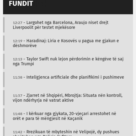
FUNDIT
12:27
- Largohet nga Barcelona, Araujo niset drejt
Liverpoolit për testet mjekësore
12:19
- Haradinaj: Liria e Kosovës u pagua me gjakun e
dëshmorëve
12:13
- Taylor Swift nuk lejon përdorimin e këngëve të saj
nga Trumpi
11:58
- Inteligjenca artificiale dhe planifikimi i pushimeve
11:57
- Zjarret në Shqipëri, Mbrojtja: Situata nën kontroll,
vijon ndërhyrja në vatrat aktive
11:48
- I kërkuar nga gjykata, 20-vjeçari arrestohet në
orët e para të mëngjesit në Kaçanik
11:42
- Rrezikuan të mbyteshin në Velipojë, dy pushues