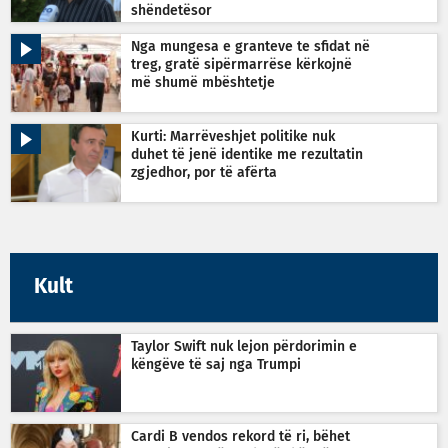
shëndetësor
Nga mungesa e granteve te sfidat në
treg, gratë sipërmarrëse kërkojnë
më shumë mbështetje
Kurti: Marrëveshjet politike nuk
duhet të jenë identike me rezultatin
zgjedhor, por të afërta
Kult
Taylor Swift nuk lejon përdorimin e
këngëve të saj nga Trumpi
Cardi B vendos rekord të ri, bëhet