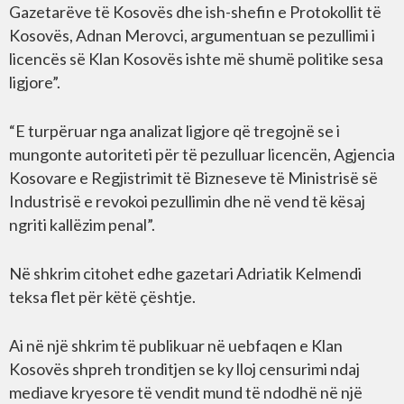
Gazetarëve të Kosovës dhe ish-shefin e Protokollit të
Kosovës, Adnan Merovci, argumentuan se pezullimi i
licencës së Klan Kosovës ishte më shumë politike sesa
ligjore”.
“E turpëruar nga analizat ligjore që tregojnë se i
mungonte autoriteti për të pezulluar licencën, Agjencia
Kosovare e Regjistrimit të Bizneseve të Ministrisë së
Industrisë e revokoi pezullimin dhe në vend të kësaj
ngriti kallëzim penal”.
Në shkrim citohet edhe gazetari Adriatik Kelmendi
teksa flet për këtë çështje.
Ai në një shkrim të publikuar në uebfaqen e Klan
Kosovës shpreh tronditjen se ky lloj censurimi ndaj
mediave kryesore të vendit mund të ndodhë në një