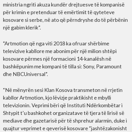
ministria ngriti akuza kundër drejtuesve të kompanisë
për krimin e pretenduar të emërtimit të qyteteve
kosovare si serbe, në ato që përndryshe do të përbënin
një gabim klerik”.
“Artmotion që nga viti 2018 ka ofruar shërbime
televizive kabllore me abonim për një milion shtëpi
kosovare përmes një formacioni 14-kanalësh në
bashkëpunim me kompani të tilla si: Sony, Paramount
dhe NBCUniversal”.
“Në mënyrën sesi Klan Kosova transmeton në rrjetin
kabllor Artmotion, kjo lëvizje praktikisht e mbylli
televizionin. Veprimi bëri që Instituti Ndërkombëtar i
Shtypit t’u bashkohet organizatave të tjera të lirisë së
mediave dhe gazetarisë për të shprehur alarmin, duke i
quajtur veprimet e qeverisë kosovare “jashtëzakonisht