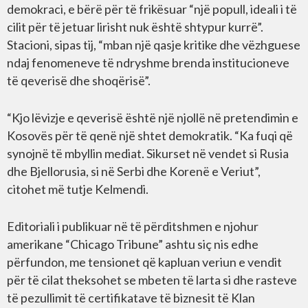
demokraci, e bërë për të frikësuar “një popull, ideali i të
cilit për të jetuar lirisht nuk është shtypur kurrë”.
Stacioni, sipas tij, “mban një qasje kritike dhe vëzhguese
ndaj fenomeneve të ndryshme brenda institucioneve
të qeverisë dhe shoqërisë”.
“Kjo lëvizje e qeverisë është një njollë në pretendimin e
Kosovës për të qenë një shtet demokratik. “Ka fuqi që
synojnë të mbyllin mediat. Sikurset në vendet si Rusia
dhe Bjellorusia, si në Serbi dhe Korenë e Veriut”,
citohet më tutje Kelmendi.
Editoriali i publikuar në të përditshmen e njohur
amerikane “Chicago Tribune” ashtu siç nis edhe
përfundon, me tensionet që kapluan veriun e vendit
për të cilat theksohet se mbeten të larta si dhe rasteve
të pezullimit të certifikatave të biznesit të Klan