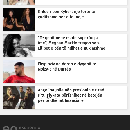
Khloe i bën Kylie-t një tortë të
çuditshme për ditëlindje
“Të qenit nënë është superfuqia
ime”, Meghan Markle tregon se si
Lilibet e bën të ndihet e guximshme
Eksploziv në derën e dyqanit të
Noizy-t në Durrës
Angelina Jolie nën presionin e Brad
Pitt, gjykata përfshihet në betejën
për të dhënat financiare