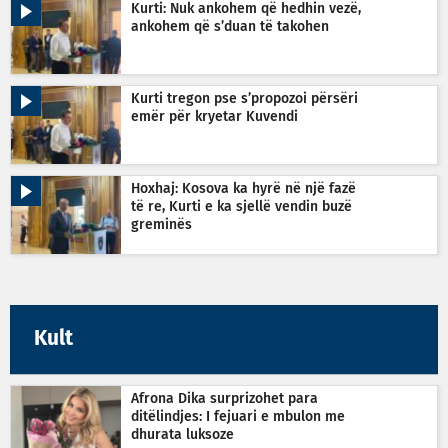
Kurti: Nuk ankohem që hedhin vezë,
ankohem që s’duan të takohen
Kurti tregon pse s’propozoi përsëri
emër për kryetar Kuvendi
Hoxhaj: Kosova ka hyrë në një fazë
të re, Kurti e ka sjellë vendin buzë
greminës
Kult
Afrona Dika surprizohet para
ditëlindjes: I fejuari e mbulon me
dhurata luksoze