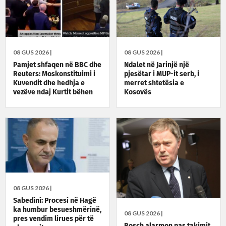
08 GUS 2026 |
08 GUS 2026 |
Pamjet shfaqen në BBC dhe
Ndalet në Jarinjë një
Reuters: Moskonstituimi i
pjesëtar i MUP-it serb, i
Kuvendit dhe hedhja e
merret shtetësia e
vezëve ndaj Kurtit bëhen
Kosovës
lajm ndërkombëtar
08 GUS 2026 |
Sabedini: Procesi në Hagë
ka humbur besueshmërinë,
08 GUS 2026 |
pres vendim lirues për të
Bosch alarmon pas takimit