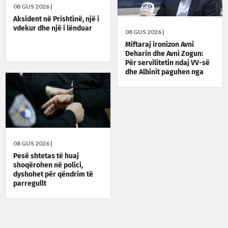
08 GUS 2026 |
Aksident në Prishtinë, një i
vdekur dhe një i lënduar
08 GUS 2026 |
Miftaraj ironizon Avni
Deharin dhe Avni Zogun:
Për servilitetin ndaj VV-së
dhe Albinit paguhen nga
taksat e qytetarëve
08 GUS 2026 |
Pesë shtetas të huaj
shoqërohen në polici,
dyshohet për qëndrim të
parregullt