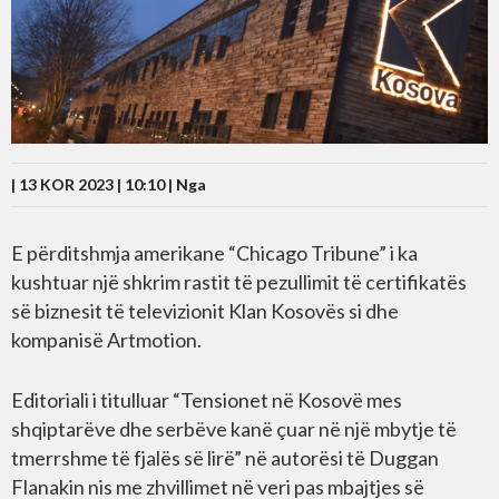
| 13 KOR 2023 | 10:10 |
Nga
E përditshmja amerikane “Chicago Tribune” i ka
kushtuar një shkrim rastit të pezullimit të certifikatës
së biznesit të televizionit Klan Kosovës si dhe
kompanisë Artmotion.
Editoriali i titulluar “Tensionet në Kosovë mes
shqiptarëve dhe serbëve kanë çuar në një mbytje të
tmerrshme të fjalës së lirë” në autorësi të Duggan
Flanakin nis me zhvillimet në veri pas mbajtjes së