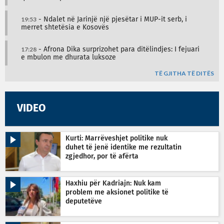
19:53
- Ndalet në Jarinjë një pjesëtar i MUP-it serb, i
merret shtetësia e Kosovës
17:28
- Afrona Dika surprizohet para ditëlindjes: I fejuari
e mbulon me dhurata luksoze
TË GJITHA TË DITËS
VIDEO
Kurti: Marrëveshjet politike nuk
duhet të jenë identike me rezultatin
zgjedhor, por të afërta
Haxhiu për Kadriajn: Nuk kam
problem me aksionet politike të
deputetëve