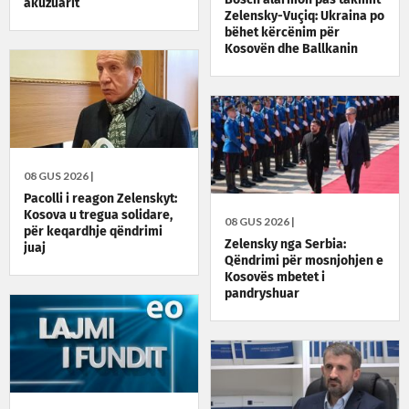
akuzuarit
Zelensky-Vuçiq: Ukraina po
bëhet kërcënim për
Kosovën dhe Ballkanin
08 GUS 2026 |
Pacolli i reagon Zelenskyt:
Kosova u tregua solidare,
08 GUS 2026 |
për keqardhje qëndrimi
Zelensky nga Serbia:
juaj
Qëndrimi për mosnjohjen e
Kosovës mbetet i
pandryshuar