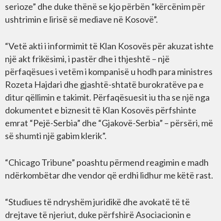
serioze” dhe duke thënë se kjo përbën “kërcënim për
ushtrimin e lirisë së mediave në Kosovë”.
“Vetë akti i informimit të Klan Kosovës për akuzat ishte
një akt frikësimi, i pastër dhe i thjeshtë – një
përfaqësues i vetëm i kompanisë u hodh para ministres
Rozeta Hajdari dhe gjashtë-shtatë burokratëve pa e
ditur qëllimin e takimit. Përfaqësuesit iu tha se një nga
dokumentet e biznesit të Klan Kosovës përfshinte
emrat “Pejë-Serbia” dhe “Gjakovë-Serbia” – përsëri, më
së shumti një gabim klerik”.
“Chicago Tribune” poashtu përmend reagimin e madh
ndërkombëtar dhe vendor që erdhi lidhur me këtë rast.
“Studiues të ndryshëm juridikë dhe avokatë të të
drejtave të njeriut, duke përfshirë Asociacionin e