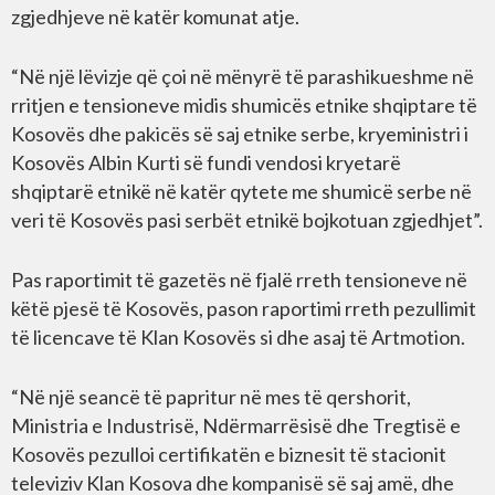
zgjedhjeve në katër komunat atje.
“Në një lëvizje që çoi në mënyrë të parashikueshme në
rritjen e tensioneve midis shumicës etnike shqiptare të
Kosovës dhe pakicës së saj etnike serbe, kryeministri i
Kosovës Albin Kurti së fundi vendosi kryetarë
shqiptarë etnikë në katër qytete me shumicë serbe në
veri të Kosovës pasi serbët etnikë bojkotuan zgjedhjet”.
Pas raportimit të gazetës në fjalë rreth tensioneve në
këtë pjesë të Kosovës, pason raportimi rreth pezullimit
të licencave të Klan Kosovës si dhe asaj të Artmotion.
“Në një seancë të papritur në mes të qershorit,
Ministria e Industrisë, Ndërmarrësisë dhe Tregtisë e
Kosovës pezulloi certifikatën e biznesit të stacionit
televiziv Klan Kosova dhe kompanisë së saj amë, dhe