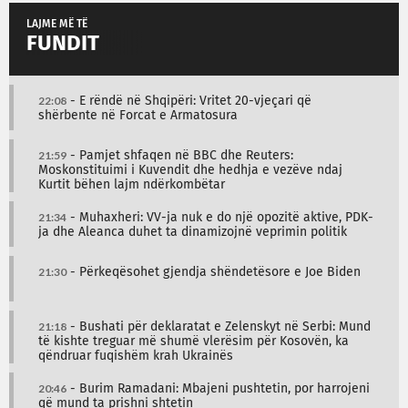
LAJME MË TË
FUNDIT
22:08
- E rëndë në Shqipëri: Vritet 20-vjeçari që
shërbente në Forcat e Armatosura
21:59
- Pamjet shfaqen në BBC dhe Reuters:
Moskonstituimi i Kuvendit dhe hedhja e vezëve ndaj
Kurtit bëhen lajm ndërkombëtar
21:34
- Muhaxheri: VV-ja nuk e do një opozitë aktive, PDK-
ja dhe Aleanca duhet ta dinamizojnë veprimin politik
21:30
- Përkeqësohet gjendja shëndetësore e Joe Biden
21:18
- Bushati për deklaratat e Zelenskyt në Serbi: Mund
të kishte treguar më shumë vlerësim për Kosovën, ka
qëndruar fuqishëm krah Ukrainës
20:46
- Burim Ramadani: Mbajeni pushtetin, por harrojeni
që mund ta prishni shtetin